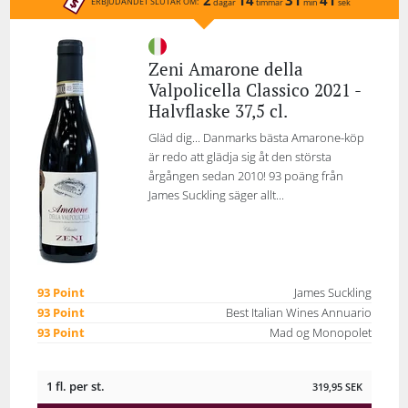
ERBJUDANDET SLUTAR OM:
dagar
timmar
min
sek
Zeni Amarone della
Valpolicella Classico 2021 -
Halvflaske 37,5 cl.
Gläd dig... Danmarks bästa Amarone-köp
är redo att glädja sig åt den största
årgången sedan 2010! 93 poäng från
James Suckling säger allt...
93 Point
James Suckling
93 Point
Best Italian Wines Annuario
93 Point
Mad og Monopolet
1 fl. per st.
319,95
SEK