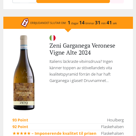
1
14
31
41
ERBJUDANDET SLUTAR OM:
dagar
timmar
min
sek
Zeni Garganega Veronese
Vigne Alte 2024
Italiens läckraste vitvinsdruva? Ingen
känner toppen av stövellandets vita
kvalitetspyramid förrän de har haft
Garganega i glaset! Druvnamnet...
93 Point
Houlberg
92 Point
Flaskehalsen
★★★★★ – Imponerende kvalitet til prisen
Flaskehalsen