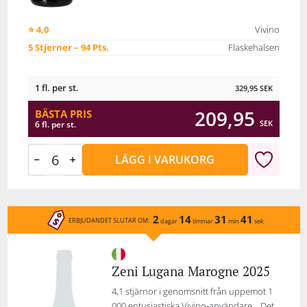
⭐ 4,0
Vivino
5 Stjerner – 94 Pts.
Flaskehalsen
1 fl. per st.
329,95
SEK
209,95
BÄSTA PRIS
SEK
6 fl. per st.
LÄGG I VARUKORG
2
14
31
41
ERBJUDANDET SLUTAR OM:
dagar
timmar
min
sek
Zeni Lugana Marogne 2025
4,1 stjärnor i genomsnitt från uppemot 1
000 entusiastiska Vivino‑användare… Det