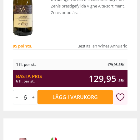
Zenis prestigefyllda Vigne Alte-sortiment.
Zenis populära...
95 points.
Best Italian Wines Annuario
1 fl. per st.
179,95
SEK
129,95
BÄSTA PRIS
SEK
6 fl. per st.
LÄGG I VARUKORG