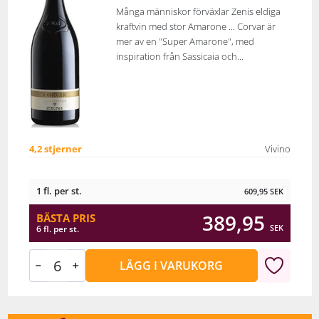
Många människor förväxlar Zenis eldiga
kraftvin med stor Amarone ... Corvar är
mer av en "Super Amarone", med
inspiration från Sassicaia och...
4,2 stjerner
Vivino
1 fl. per st.
609,95
SEK
389,95
BÄSTA PRIS
SEK
6 fl. per st.
LÄGG I VARUKORG