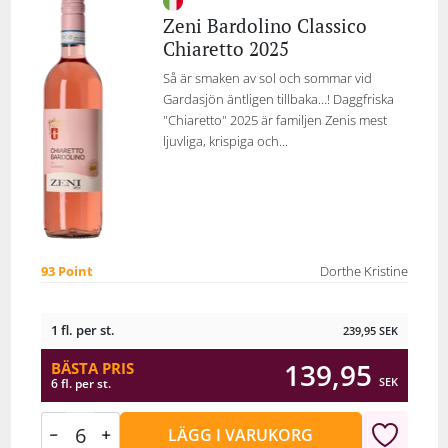
Zeni Bardolino Classico
Chiaretto 2025
Så är smaken av sol och sommar vid
Gardasjön äntligen tillbaka…! Daggfriska
"Chiaretto" 2025 är familjen Zenis mest
ljuvliga, krispiga och...
93 Point
Dorthe Kristine
1 fl. per st.
239,95
SEK
139,95
BÄSTA PRIS
SEK
6 fl. per st.
LÄGG I VARUKORG