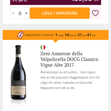
6 fl. per st.
LÄGG I VARUKORG
1
14
31
41
ERBJUDANDET SLUTAR OM:
dagar
timmar
min
sek
Zeni Amarone della
Valpolicella DOCG Classico
Vigne Alte 2017
Återkomsten av ett kultvin... Zeni Vigne
Alte är det populära flaggskeppet som för
några år sedan hyllades av Decanter
Magazine som ett av de...