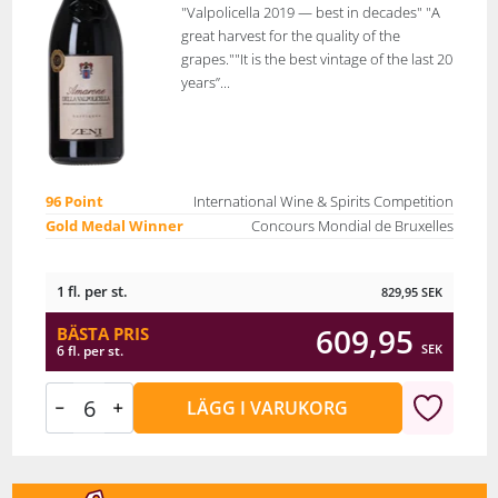
"Valpolicella 2019 — best in decades" "A
great harvest for the quality of the
grapes.""It is the best vintage of the last 20
years”...
96 Point
International Wine & Spirits Competition
Gold Medal Winner
Concours Mondial de Bruxelles
1 fl. per st.
829,95
SEK
609,95
BÄSTA PRIS
SEK
6 fl. per st.
LÄGG I VARUKORG