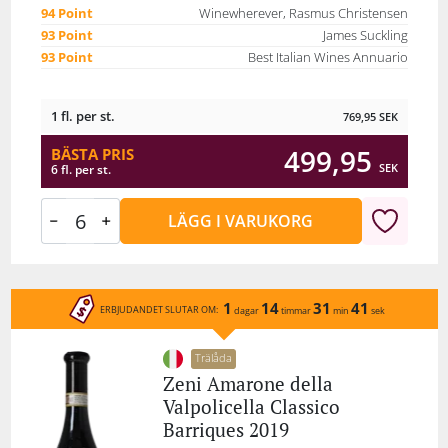
94 Point
Winewherever, Rasmus Christensen
93 Point
James Suckling
93 Point
Best Italian Wines Annuario
1 fl. per st.
769,95
SEK
499,95
BÄSTA PRIS
SEK
6 fl. per st.
LÄGG I VARUKORG
1
14
31
41
ERBJUDANDET SLUTAR OM:
dagar
timmar
min
sek
Trälåda
Zeni Amarone della
Valpolicella Classico
Barriques 2019