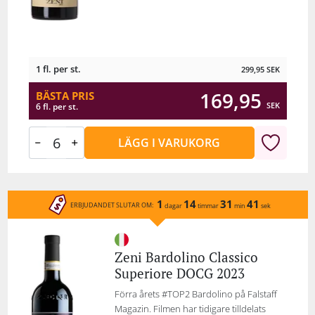
1 fl. per st.
299,95
SEK
169,95
BÄSTA PRIS
SEK
6 fl. per st.
LÄGG I VARUKORG
1
14
31
41
ERBJUDANDET SLUTAR OM:
dagar
timmar
min
sek
Zeni Bardolino Classico
Superiore DOCG 2023
Förra årets #TOP2 Bardolino på Falstaff
Magazin. Filmen har tidigare tilldelats