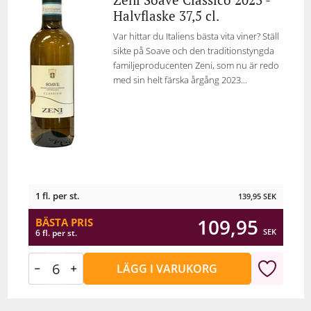
Halvflaske 37,5 cl.
Var hittar du Italiens bästa vita viner? Ställ
sikte på Soave och den traditionstyngda
familjeproducenten Zeni, som nu är redo
med sin helt färska årgång 2023...
1 fl. per st.
139,95
SEK
109,95
BÄSTA PRIS
SEK
6 fl. per st.
LÄGG I VARUKORG