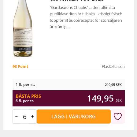
”Gardasøens Chablis” ... den ultimata
publikfavoriten är tillbaka i krispigt fräsch
toppform! Succéreceptet för storsäljaren
är krämig...
93 Point
Flaskehalsen
1 fl. per st.
219,95
SEK
149,95
BÄSTA PRIS
SEK
6 fl. per st.
LÄGG I VARUKORG