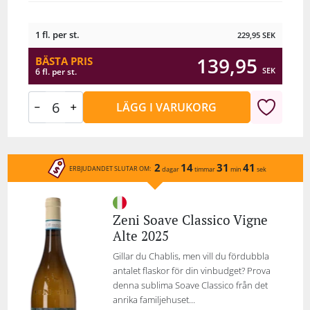
1 fl. per st.
229,95
SEK
139,95
BÄSTA PRIS
SEK
6 fl. per st.
LÄGG I VARUKORG
2
14
31
41
ERBJUDANDET SLUTAR OM:
dagar
timmar
min
sek
Zeni Soave Classico Vigne
Alte 2025
Gillar du Chablis, men vill du fördubbla
antalet flaskor för din vinbudget? Prova
denna sublima Soave Classico från det
anrika familjehuset...