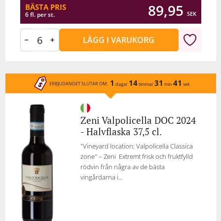
89,95
BÄSTA PRIS
SEK
6 fl. per st.
LÄGG I VARUKORG
1
14
31
41
ERBJUDANDET SLUTAR OM:
dagar
timmar
min
sek
Zeni Valpolicella DOC 2024
- Halvflaska 37,5 cl.
"Vineyard location: Valpolicella Classica
zone" – Zeni Extremt frisk och fruktfylld
rödvin från några av de bästa
vingårdarna i...