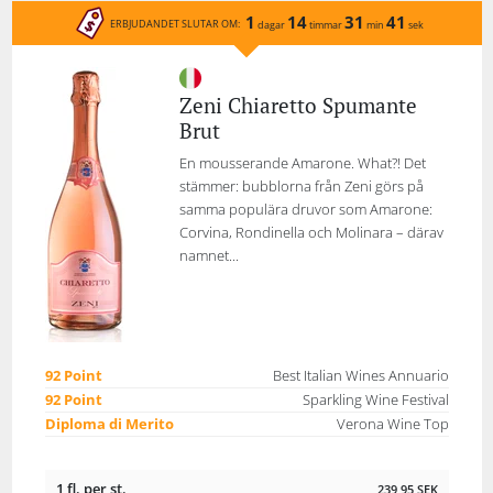
1
14
31
41
ERBJUDANDET SLUTAR OM:
dagar
timmar
min
sek
Zeni Chiaretto Spumante
Brut
En mousserande Amarone. What?! Det
stämmer: bubblorna från Zeni görs på
samma populära druvor som Amarone:
Corvina, Rondinella och Molinara – därav
namnet...
92 Point
Best Italian Wines Annuario
92 Point
Sparkling Wine Festival
Diploma di Merito
Verona Wine Top
1 fl. per st.
239,95
SEK