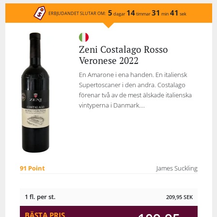
5
14
31
41
ERBJUDANDET SLUTAR OM:
dagar
timmar
min
sek
Zeni Costalago Rosso
Veronese 2022
En Amarone i ena handen. En italiensk
Supertoscaner i den andra. Costalago
förenar två av de mest älskade italienska
vintyperna i Danmark....
91 Point
James Suckling
1 fl. per st.
209,95
SEK
BÄSTA PRIS