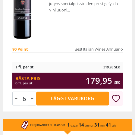
juryns specialpris vid den prestigefyllda
Vini Buoni...
90 Point
Best Italian Wines Annuario
1 fl. per st.
319,95
SEK
179,95
BÄSTA PRIS
SEK
6 fl. per st.
LÄGG I VARUKORG
1
14
31
41
ERBJUDANDET SLUTAR OM:
dagar
timmar
min
sek