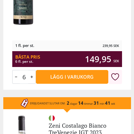
1 fl. per st.
239,95
SEK
149,95
BÄSTA PRIS
SEK
6 fl. per st.
LÄGG I VARUKORG
2
14
31
41
ERBJUDANDET SLUTAR OM:
dagar
timmar
min
sek
Zeni Costalago Bianco
TreVenezie IGT 2023