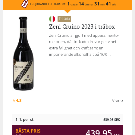
1
14
31
41
ERBJUDANDET SLUTAR OM:
dagar
timmar
min
sek
Trälåda
Zeni Cruino 2023 i träbox
Zeni Cruino är gjort med appassimento-
metoden, där torkade druvor ger vinet
extra fyllighet och kraft samt en
imponerande alkoholhalt på 16%....
⭐ 4,3
Vivino
1 fl. per st.
539,95
SEK
439,95
BÄSTA PRIS
SEK