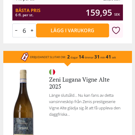
159,95
BÄSTA PRIS
SEK
6 fl. per st.
LÄGG I VARUKORG
2
14
31
41
ERBJUDANDET SLUTAR OM:
dagar
timmar
min
sek
Zeni Lugana Vigne Alte
2025
Länge slutsåld… Nu kan fans av detta
vansinnesköp från Zenis prestigeserie
Vigne Alte glädja sig åt att få uppleva den
daggfriska...