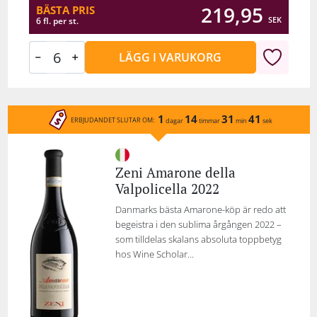
219,95
BÄSTA PRIS
SEK
6 fl. per st.
LÄGG I VARUKORG
1
14
31
41
ERBJUDANDET SLUTAR OM:
dagar
timmar
min
sek
Zeni Amarone della
Valpolicella 2022
Danmarks bästa Amarone-köp är redo att
begeistra i den sublima årgången 2022 –
som tilldelas skalans absoluta toppbetyg
hos Wine Scholar...