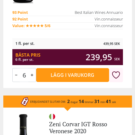
93 Point
Best Italian Wines Annuario
92 Point
Vin.connaisseur
Value: ★★★★★ 5/6
Vin.connaisseur
1 fl. per st.
439,95
SEK
239,95
BÄSTA PRIS
SEK
6 fl. per st.
LÄGG I VARUKORG
2
14
31
41
ERBJUDANDET SLUTAR OM:
dagar
timmar
min
sek
Zeni Corvar IGT Rosso
Veronese 2020