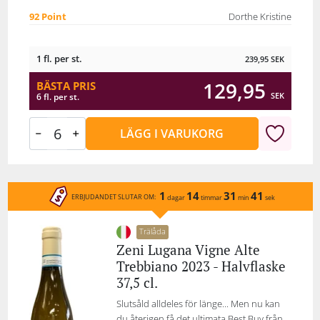
92 Point
Dorthe Kristine
1 fl. per st.
239,95
SEK
129,95
BÄSTA PRIS
SEK
6 fl. per st.
LÄGG I VARUKORG
1
14
31
41
ERBJUDANDET SLUTAR OM:
dagar
timmar
min
sek
Trälåda
Zeni Lugana Vigne Alte
Trebbiano 2023 - Halvflaske
37,5 cl.
Slutsåld alldeles för länge... Men nu kan
du återigen få det ultimata Best Buy från