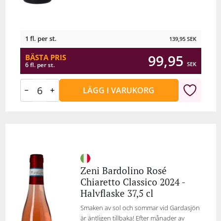
1 fl. per st.
139,95
SEK
99,95
BÄSTA PRIS
SEK
6 fl. per st.
LÄGG I VARUKORG
Zeni Bardolino Rosé
Chiaretto Classico 2024 -
Halvflaske 37,5 cl
Smaken av sol och sommar vid Gardasjön
är äntligen tillbaka! Efter månader av