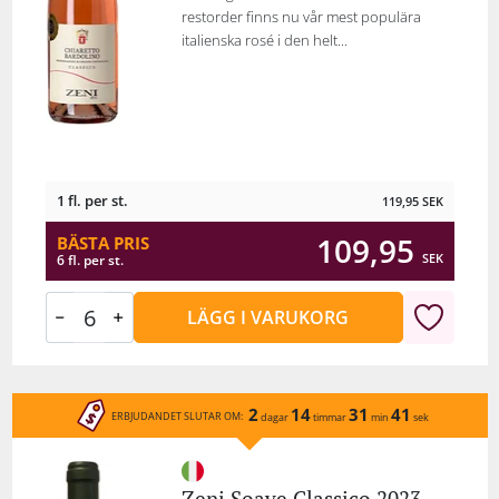
restorder finns nu vår mest populära
italienska rosé i den helt...
1 fl. per st.
119,95
SEK
109,95
BÄSTA PRIS
SEK
6 fl. per st.
LÄGG I VARUKORG
2
14
31
41
ERBJUDANDET SLUTAR OM:
dagar
timmar
min
sek
Zeni Soave Classico 2023 -