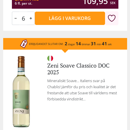
109,95
SEK
6 fl. per st.
LÄGG I VARUKORG
2
14
31
41
ERBJUDANDET SLUTAR OM:
dagar
timmar
min
sek
Zeni Soave Classico DOC
2025
Mineraliskt Soave... Italiens svar på
Chablis! Jämför du pris och kvalitet är det
frestande att utse Soave till världens mest
förbisedda vindistrikt...