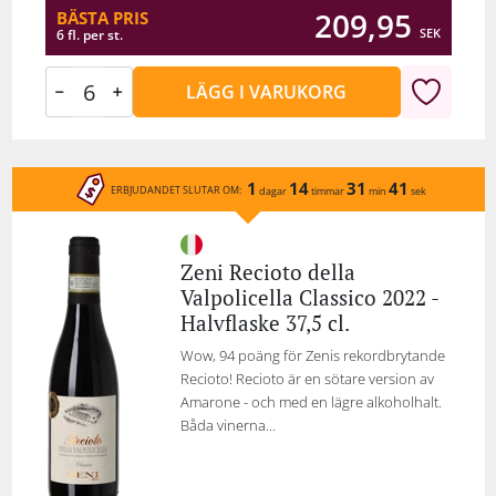
209,95
BÄSTA PRIS
SEK
6 fl. per st.
LÄGG I VARUKORG
1
14
31
41
ERBJUDANDET SLUTAR OM:
dagar
timmar
min
sek
Zeni Recioto della
Valpolicella Classico 2022 -
Halvflaske 37,5 cl.
Wow, 94 poäng för Zenis rekordbrytande
Recioto! Recioto är en sötare version av
Amarone - och med en lägre alkoholhalt.
Båda vinerna...