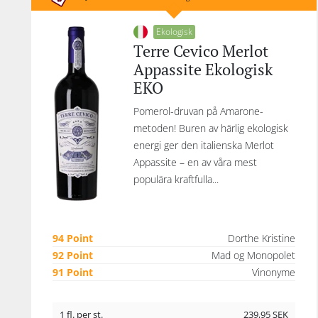
Ekologisk
Terre Cevico Merlot
Appassite Ekologisk
EKO
Pomerol-druvan på Amarone-
metoden! Buren av härlig ekologisk
energi ger den italienska Merlot
Appassite – en av våra mest
populära kraftfulla...
94 Point
Dorthe Kristine
92 Point
Mad og Monopolet
91 Point
Vinonyme
1 fl. per st.
239,95
SEK