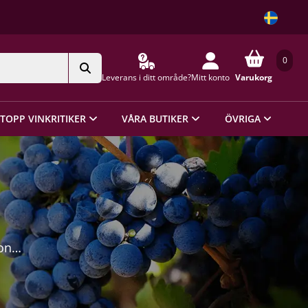
0
Leverans i ditt område?
Mitt konto
Varukorg
TOPP VINKRITIKER
VÅRA BUTIKER
ÖVRIGA
on
alla
net
liga