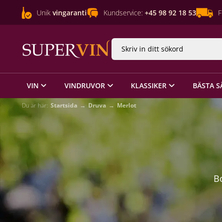
Unik
vingaranti
Kundservice:
+45 98 92 18 53
F
VIN
VINDRUVOR
KLASSIKER
BÄSTA S
Du är här:
Startsida
Druva
Merlot
B
fra
pr
Sau