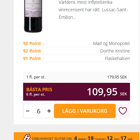
Världens mest inflytelserika
vinrecensent har rätt. Lussac-Saint-
Émilion...
92 Point
Mad og Monopolet
92 Point
Dorthe Kristine
91 Point
Flaskehalsen
1 fl. per st.
179,95
SEK
109,95
BÄSTA PRIS
SEK
6 fl. per st.
LÄGG I VARUKORG
4
19
12
17
ERBJUDANDET SLUTAR OM:
dagar
timmar
min
sek