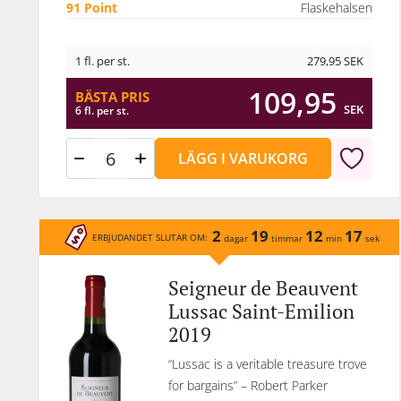
91 Point
Flaskehalsen
så m
b
1 fl. per st.
279,95
SEK
109,95
BÄSTA PRIS
SEK
6 fl. per st.
k
sva
LÄGG I VARUKORG
toner av tryf
va
br
2
19
12
17
ERBJUDANDET SLUTAR OM:
den
dagar
timmar
min
sek
bä
Seigneur de Beauvent
ma
Lussac Saint-Emilion
jul
2019
“Lussac is a veritable treasure trove
for bargains” – Robert Parker