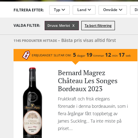
sa
Typ
Land
Område
Di
FILTRERA EFTER:
och
lätt
Restflaskor
Alkoholhalt %
År
VALDA FILTER:
Druva: Merlot
Ta bort filtrering
lig
är
Förpackning
Innehåll
– Bästa pris visas alltid först
1145 PRODUKTER HITTADE
so
Sauvignon. Du hi
5
19
12
17
ERBJUDANDET SLUTAR OM:
dagar
timmar
min
sek
näs
ol
Bernard Magrez
olik
Château Les Songes
m
Bordeaux 2023
väl
kan
Fruktkraft och frisk elegans
förenade i denna bordeauxvin, som i
kli
flera årgångar fått toppbetyg av
an
James Suckling… Ta inte miste på
priset....
Bor