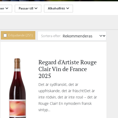
kal
ner
Passar till
Alkoholfritt
 har
också
anisk
Förslutning
uvan
skt
net
Erbjudande (251)
Sortera efter:
ängd
 11
Regard d'Artiste Rouge
äxa i
Clair Vin de France
är
2025
h du
hile
Det är sydfranskt, det är
v
uppfriskande, det är fräscht!Det är
aux,
inte rödvin, det är inte rosé – det är
kså
Rouge Clair! En nymodern fransk
r
vintyp...
t av