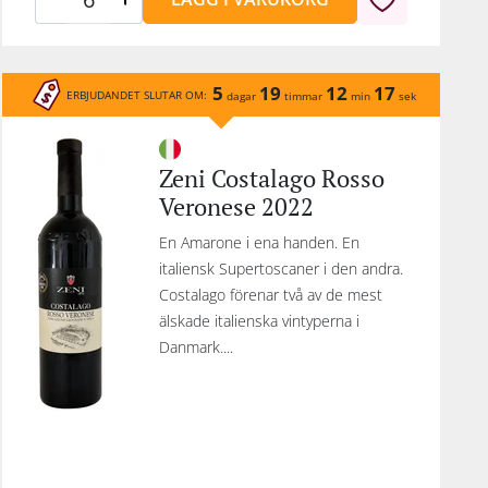
er-
 100
ka
5
19
12
17
ERBJUDANDET SLUTAR OM:
en
dagar
timmar
min
sek
i
nc.
Zeni Costalago Rosso
upp
Veronese 2022
med
 har
En Amarone i ena handen. En
ill
italiensk Supertoscaner i den andra.
Costalago förenar två av de mest
a
älskade italienska vintyperna i
en
Danmark....
are
är,
r.
r, så
icker