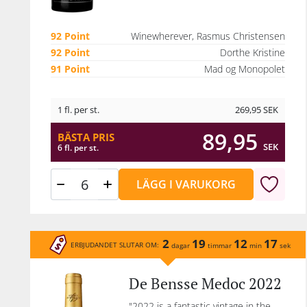
de 
gä
92 Point
Winewherever, Rasmus Christensen
de
92 Point
Dorthe Kristine
91 Point
Mad og Monopolet
mog
1 fl. per st.
269,95
SEK
fra
M
89,95
BÄSTA PRIS
po
SEK
6 fl. per st.
Merl
r
LÄGG I VARUKORG
plat
Fin
sti
2
19
12
17
ERBJUDANDET SLUTAR OM:
dagar
timmar
min
sek
int
De Bensse Medoc 2022
s
va
"2022 is a fantastic vintage in the