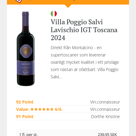
Villa Poggio Salvi
Lavischio IGT Toscana
2024
Direkt från Montalcino - en
supertoscaner som levererar
ovanligt mycket kvalitet i ett prisläge
som nästan är ofattbart. Villa Poggio
Salvi...
92 Point
Vin.connaisseur
Value: ★★★★★★ 6/6
Vin.connaisseur
91 Point
Dorthe Kristine
1 fl. per st.
239,95
SEK