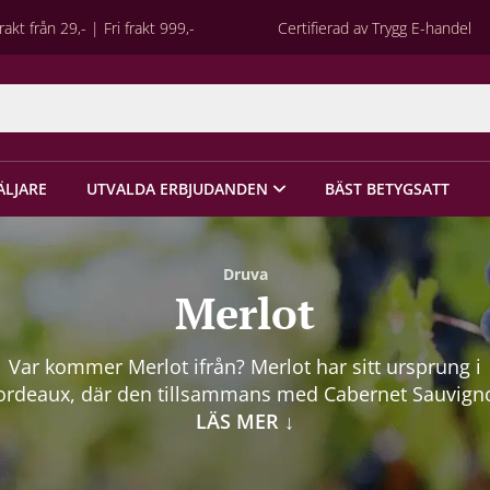
rakt från 29,- | Fri frakt 999,-
Certifierad av Trygg E-handel
ÄLJARE
UTVALDA ERBJUDANDEN
BÄST BETYGSATT
Druva
Merlot
Var kommer Merlot ifrån? Merlot har sitt ursprung i
ordeaux, där den tillsammans med Cabernet Sauvign
mbringar några av världens mest efterfrågade viner i 
LÄS MER
↓
issegment. På Merlots stamtavla heter brodern Caber
vignon, vilket delvis förklarar de två druvornas natur