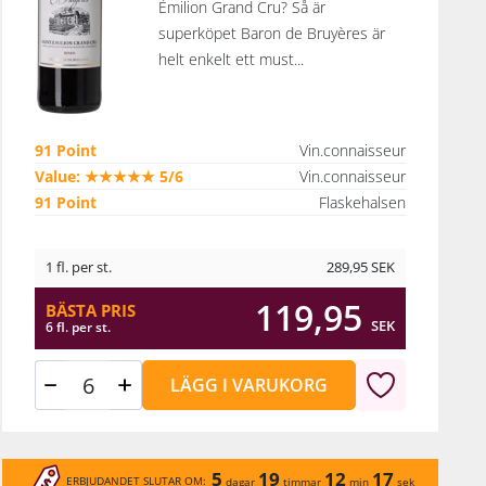
Émilion Grand Cru? Så är
superköpet Baron de Bruyères är
helt enkelt ett must...
91 Point
Vin.connaisseur
Value: ★★★★★ 5/6
Vin.connaisseur
91 Point
Flaskehalsen
1 fl. per st.
289,95
SEK
119,95
BÄSTA PRIS
SEK
6 fl. per st.
LÄGG I VARUKORG
5
19
12
17
ERBJUDANDET SLUTAR OM:
dagar
timmar
min
sek