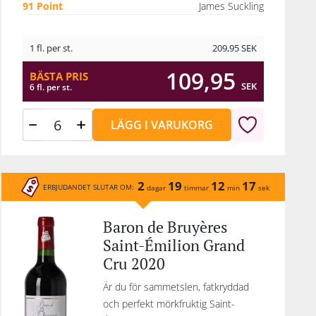
91 Point
James Suckling
ta
.
1 fl. per st.
209,95
SEK
109,95
BÄSTA PRIS
t
SEK
6 fl. per st.
n,
kata
LÄGG I VARUKORG
ket
där
2
19
12
17
rade
ERBJUDANDET SLUTAR OM:
dagar
timmar
min
sek
nna
Baron de Bruyères
nga
l
Saint-Émilion Grand
ssar
Cru 2020
Är du för sammetslen, fatkryddad
och perfekt mörkfruktig Saint-