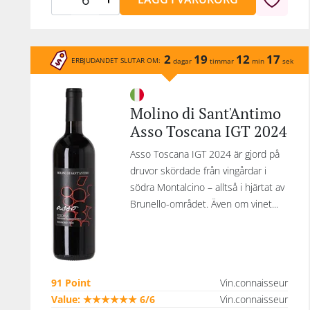
dr
och
%
2
19
12
17
ERBJUDANDET SLUTAR OM:
dagar
timmar
min
sek
s
bl
Molino di Sant'Antimo
Me
Asso Toscana IGT 2024
de
sam
Asso Toscana IGT 2024 är gjord på
Ca
druvor skördade från vingårdar i
Mer
södra Montalcino – alltså i hjärtat av
Brunello-området. Även om vinet...
d
an
fr
s
91 Point
Vin.connaisseur
Merl
Value: ★★★★★★ 6/6
Vin.connaisseur
den 