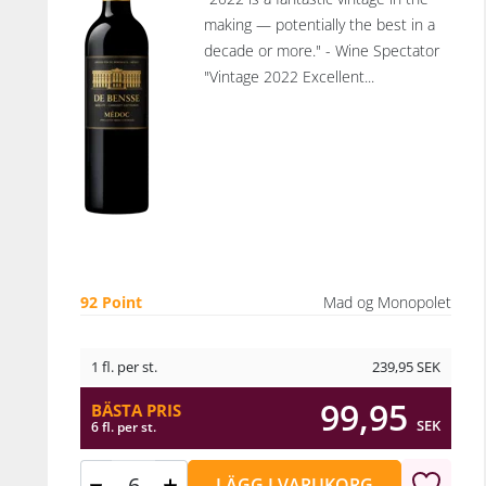
vine
making — potentially the best in a
f
decade or more." - Wine Spectator
d
"Vintage 2022 Excellent...
b
Pop
pop
are
pr
Ale
92 Point
Mad og Monopolet
Va
oc
1 fl. per st.
239,95
SEK
to
f
99,95
BÄSTA PRIS
s
SEK
6 fl. per st.
Napa 
med
LÄGG I VARUKORG