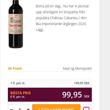
les i
Borta på en dag... Nu har vi plockat
ot
upp ytterligare en krispartie från
på
populära Château Cabanieu i den
A.
lika imponerande årgången 2020.
ivit
Lägg...
 med
grad
nna
n
ahue
90 Point
Mad og Monopolet
vin
ans
nd,
1 fl. per st.
199,95
SEK
er
99,95
BÄSTA PRIS
na
SEK
6 fl. per st.
rade
LÄGG I VARUKORG