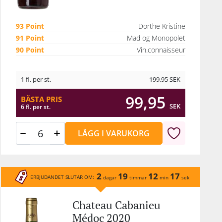
 Det
där
93 Point
Dorthe Kristine
tet
91 Point
Mad og Monopolet
r
90 Point
Vin.connaisseur
m är
r
1 fl. per st.
199,95
SEK
cent
98
99,95
BÄSTA PRIS
ora
SEK
6 fl. per st.
ga
LÄGG I VARUKORG
n och
egen
rum,
2
19
12
17
ERBJUDANDET SLUTAR OM:
dagar
timmar
min
sek
 Det
Chateau Cabanieu
öd
Médoc 2020
ay-