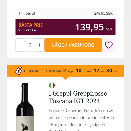
1 fl. per st.
249,95
SEK
139,95
BÄSTA PRIS
SEK
6 fl. per st.
LÄGG I VARUKORG
2
10
17
30
ERBJUDANDET SLUTAR OM:
dagar
timmar
min
sek
I Greppi Greppirosso
Toscana IGT 2024
Förförisk Cabernet Franc från en av
de mest spännande producenterna
i Bolgheri... Ren dricksglädje på