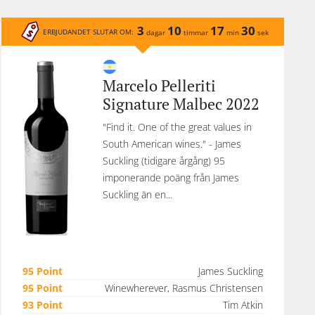
3
10
17
30
ERBJUDANDET SLUTAR OM:
dagar
timmar
min
sek
Marcelo Pelleriti
Signature Malbec 2022
"Find it. One of the great values in
South American wines." - James
Suckling (tidigare årgång) 95
imponerande poäng från James
Suckling än en...
95 Point
James Suckling
95 Point
Winewherever, Rasmus Christensen
93 Point
Tim Atkin