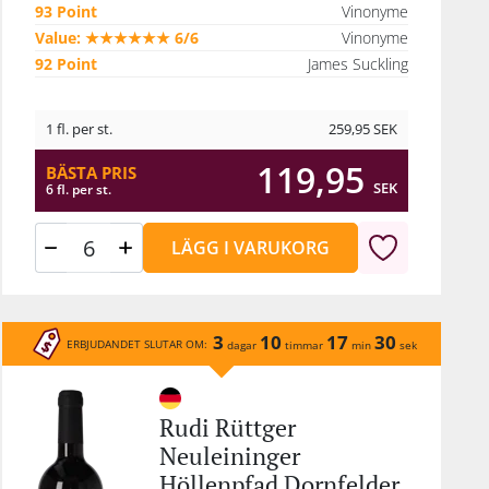
93 Point
Vinonyme
Value: ★★★★★★ 6/6
Vinonyme
92 Point
James Suckling
1 fl. per st.
259,95
SEK
119,95
BÄSTA PRIS
SEK
6 fl. per st.
LÄGG I VARUKORG
3
10
17
30
ERBJUDANDET SLUTAR OM:
dagar
timmar
min
sek
Rudi Rüttger
Neuleininger
Höllenpfad Dornfelder