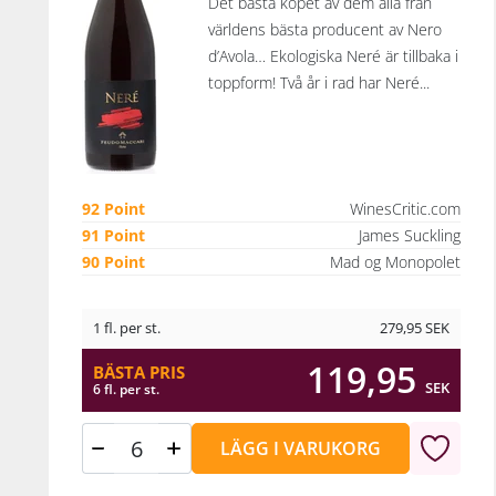
Det bästa köpet av dem alla från
världens bästa producent av Nero
d’Avola… Ekologiska Neré är tillbaka i
toppform! Två år i rad har Neré...
92 Point
WinesCritic.com
91 Point
James Suckling
90 Point
Mad og Monopolet
1 fl. per st.
279,95
SEK
119,95
BÄSTA PRIS
SEK
6 fl. per st.
LÄGG I VARUKORG