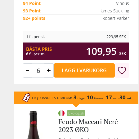
94 Point
Vinous
93 Point
James Suckling
92+ points
Robert Parker
1 fl. per st.
229,95
SEK
109,95
BÄSTA PRIS
SEK
6 fl. per st.
LÄGG I VARUKORG
3
10
17
30
ERBJUDANDET SLUTAR OM:
dagar
timmar
min
sek
Ekologisk
Feudo Maccari Neré
2023 ØKO