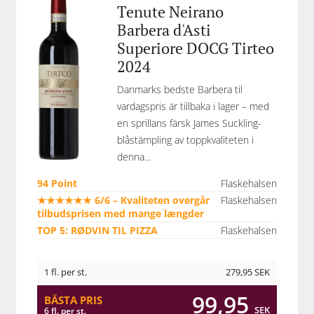
Tenute Neirano
Barbera d'Asti
Superiore DOCG Tirteo
2024
Danmarks bedste Barbera til
vardagspris är tillbaka i lager – med
en sprillans färsk James Suckling-
blåstämpling av toppkvaliteten i
denna...
94 Point
Flaskehalsen
★★★★★★ 6/6 – Kvaliteten overgår
Flaskehalsen
tilbudsprisen med mange længder
TOP 5: RØDVIN TIL PIZZA
Flaskehalsen
1 fl. per st.
279,95
SEK
99,95
BÄSTA PRIS
SEK
6 fl. per st.