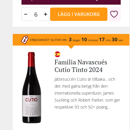
LÄGG I VARUKORG
3
10
17
30
ERBJUDANDET SLUTAR OM:
dagar
timmar
min
sek
Familia Navascués
Cutio Tinto 2024
Jättesuccén Cutio är tillbaka... och
det med galna betyg från den
internationella superduon, James
Suckling och Robert Parker, som ger
respektive 93 och 92+ poäng...