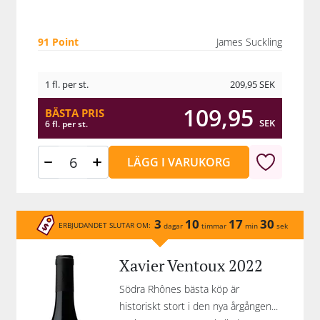
91 Point
James Suckling
1 fl. per st.
209,95
SEK
109,95
BÄSTA PRIS
SEK
6 fl. per st.
LÄGG I VARUKORG
3
10
17
30
ERBJUDANDET SLUTAR OM:
dagar
timmar
min
sek
Xavier Ventoux 2022
Södra Rhônes bästa köp är
historiskt stort i den nya årgången...