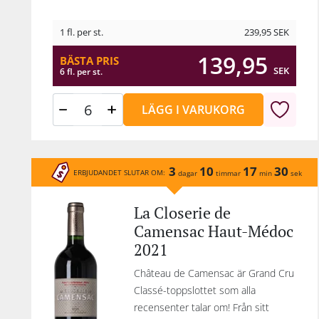
1 fl. per st.
239,95
SEK
139,95
BÄSTA PRIS
SEK
6 fl. per st.
LÄGG I VARUKORG
3
10
17
30
ERBJUDANDET SLUTAR OM:
dagar
timmar
min
sek
La Closerie de
Camensac Haut-Médoc
2021
Château de Camensac är Grand Cru
Classé-toppslottet som alla
recensenter talar om! Från sitt