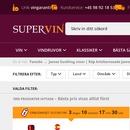
Unik
vingaranti
Kundservice:
+45 98 92 18 53
F
VIN
VINDRUVOR
KLASSIKER
BÄSTA S
Du är här:
Forside
James Suckling viner | Köp kritikerrosade Jame
Typ
Land
Område
Di
FILTRERA EFTER:
Alkoholhalt %
Årgång
Sötma
VALDA FILTER:
Förpackning
Innehåll
– Bästa pris visas alltid först
1955 PRODUKTER HITTADE
3
10
17
30
ERBJUDANDET SLUTAR OM:
dagar
timmar
min
sek