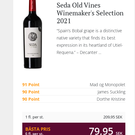
Seda Old Vines
Winemaker's Selection
2021
“Spain’s Bobal grape is a distinctive
native variety that finds its best
expression in its heartland of Utiel-
Requena.” – Decanter ...
91 Point
Mad og Monopolet
90 Point
James Suckling
90 Point
Dorthe Kristine
1 fl. per st.
209,95
SEK
79,95
BÄSTA PRIS
SEK
6 fl. per st.