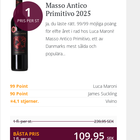
Masso Antico
1
Primitivo 2025
PRIS PER ST
Ja, du läste rätt. 99/99 möjliga poäng
för elfte året i rad hos Luca Maroni!
Masso Antico Primitivo, ett av
Danmarks mest sålda och
populära...
99 Point
Luca Maroni
90 Point
James Suckling
⭐4,1 stjerner.
Vivino
1 fl. per st.
239,95
SEK
109,95
BÄSTA PRIS
SEK
1 fl. per st.