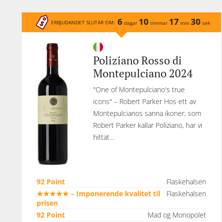
6
10
17
30
ERBJUDANDET SLUTAR OM:
dagar
timmar
min
sek
Poliziano Rosso di
Montepulciano 2024
"One of Montepulciano's true
icons" – Robert Parker Hos ett av
Montepulcianos sanna ikoner, som
Robert Parker kallar Poliziano, har vi
hittat...
92 Point
Flaskehalsen
★★★★★ – Imponerende kvalitet til
Flaskehalsen
prisen
92 Point
Mad og Monopolet