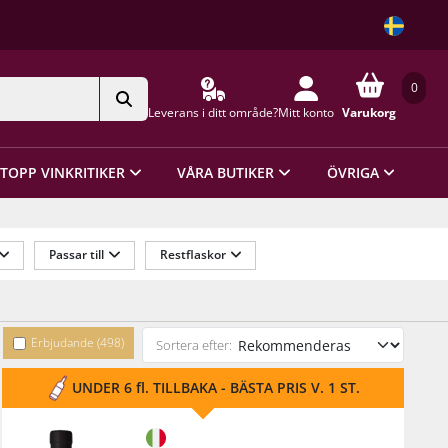
0
Leverans i ditt område?
Mitt konto
Varukorg
TOPP VINKRITIKER
VÅRA BUTIKER
ÖVRIGA
Passar till
Restflaskor
anisk
Förslutning
Erbjudande (498)
Sortera efter:
UNDER 6 fl. TILLBAKA - BÄSTA PRIS V. 1 ST.