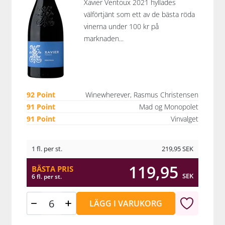
Xavier Ventoux 2021 hyllades
välförtjänt som ett av de bästa röda
vinerna under 100 kr på
marknaden...
92 Point
Winewherever, Rasmus Christensen
91 Point
Mad og Monopolet
91 Point
Vinvalget
1 fl. per st.
219,95
SEK
119,95
BÄSTA PRIS
SEK
6 fl. per st.
LÄGG I VARUKORG