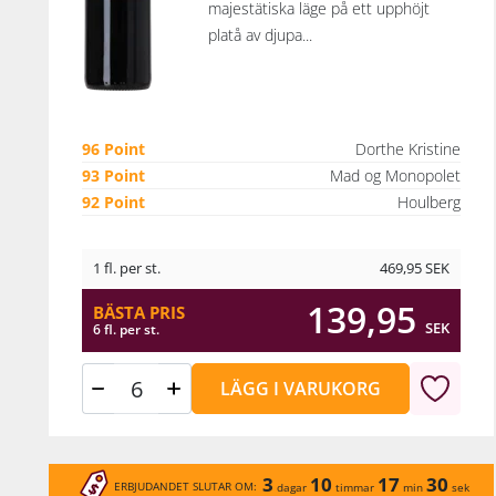
majestätiska läge på ett upphöjt
platå av djupa...
96 Point
Dorthe Kristine
93 Point
Mad og Monopolet
92 Point
Houlberg
1 fl. per st.
469,95
SEK
139,95
BÄSTA PRIS
SEK
6 fl. per st.
LÄGG I VARUKORG
3
10
17
30
ERBJUDANDET SLUTAR OM:
dagar
timmar
min
sek