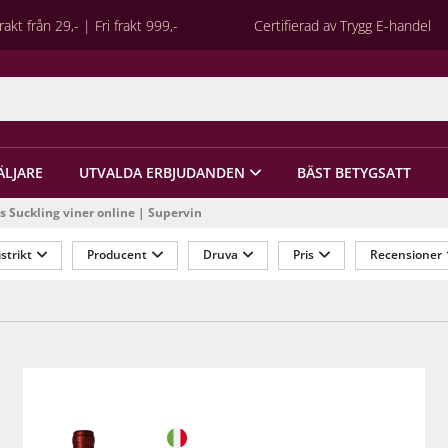
rakt från 29,- | Fri frakt 999,-
Certifierad av Trygg E-handel
ÄLJARE
UTVALDA ERBJUDANDEN
BÄST BETYGSATT
s Suckling viner online | Supervin
strikt
Producent
Druva
Pris
Recensioner
Tannin
Portvinstyp
Mousserande typ
Org