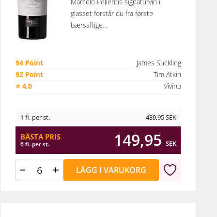
Marcelo Pelleritis signaturvin i
glasset forstår du fra første
bærsaftige...
94 Point
James Suckling
92 Point
Tim Atkin
⭐ 4,0
Vivino
1 fl. per st.
439,95
SEK
149,95
BÄSTA PRIS
SEK
6 fl. per st.
LÄGG I VARUKORG