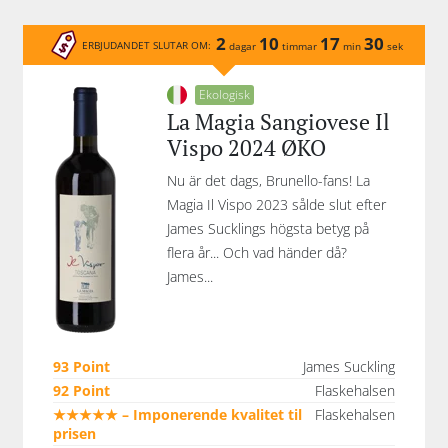
2
10
17
30
ERBJUDANDET SLUTAR OM:
dagar
timmar
min
sek
Ekologisk
La Magia Sangiovese Il
Vispo 2024 ØKO
Nu är det dags, Brunello-fans! La
Magia Il Vispo 2023 sålde slut efter
James Sucklings högsta betyg på
flera år... Och vad händer då?
James...
93 Point
James Suckling
92 Point
Flaskehalsen
★★★★★ – Imponerende kvalitet til
Flaskehalsen
prisen