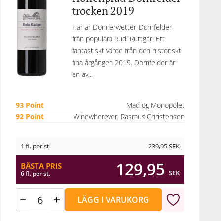
trocken 2019
Här är Donnerwetter-Dornfelder
från populära Rudi Rüttger! Ett
fantastiskt värde från den historiskt
fina årgången 2019. Dornfelder är
en av...
93 Point
Mad og Monopolet
92 Point
Winewherever, Rasmus Christensen
1 fl. per st.
239,95
SEK
129,95
BÄSTA PRIS
SEK
6 fl. per st.
LÄGG I VARUKORG