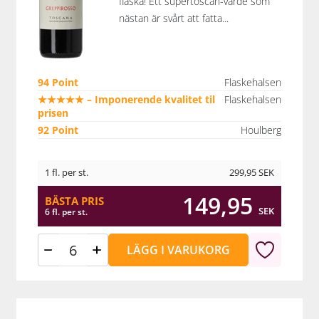
flaska! Ett supertoscan-värde som
nästan är svårt att fatta...
94 Point
Flaskehalsen
★★★★★ – Imponerende kvalitet til
Flaskehalsen
prisen
92 Point
Houlberg
1 fl. per st.
299,95
SEK
149,95
BÄSTA PRIS
SEK
6 fl. per st.
LÄGG I VARUKORG