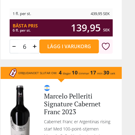
1 fl. per st.
439,95
SEK
139,95
BÄSTA PRIS
SEK
6 fl. per st.
LÄGG I VARUKORG
4
10
17
30
ERBJUDANDET SLUTAR OM:
dagar
timmar
min
sek
Marcelo Pelleriti
Signature Cabernet
Franc 2023
Cabernet Franc er Argentinas rising
star! Med 100-point-stjernen