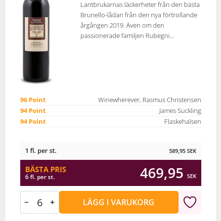
Lantbrukarnas läckerheter från den bästa
Brunello-lådan från den nya förtrollande
årgången 2019. Även om den
passionerade familjen Rubegni...
96 Point
Winewherever, Rasmus Christensen
94 Point
James Suckling
94 Point
Flaskehalsen
1 fl. per st.
589,95
SEK
469,95
BÄSTA PRIS
SEK
6 fl. per st.
LÄGG I VARUKORG