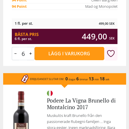
94 Point
Owen Bargreen
94 Point
Mad og Monopolet
1 fl. per st.
499,00
SEK
449,00
BÄSTA PRIS
SEK
6 fl. per st.
LÄGG I VARUKORG
0
6
13
18
ERBJUDANDET SLUTAR OM:
dagar
timmar
min
sek
Podere La Vigna Brunello di
Montalcino 2017
Muskulös kraft Brunello från den
passionerade Rubegni-familjen ... Inga
stora gester. Ingen marknadsföring. Bara