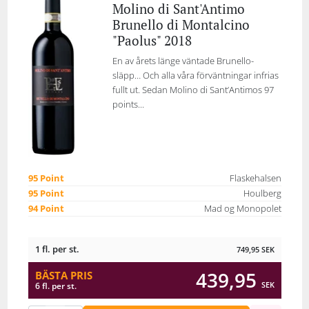
Molino di Sant'Antimo
Brunello di Montalcino
"Paolus" 2018
En av årets länge väntade Brunello-
släpp… Och alla våra förväntningar infrias
fullt ut. Sedan Molino di Sant’Antimos 97
points...
95 Point
Flaskehalsen
95 Point
Houlberg
94 Point
Mad og Monopolet
1 fl. per st.
749,95
SEK
439,95
BÄSTA PRIS
SEK
6 fl. per st.