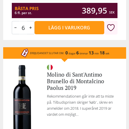
389,95
BÄSTA PRIS
SEK
6 fl. per st.
LÄGG I VARUKORG
0
6
13
18
ERBJUDANDET SLUTAR OM:
dagar
timmar
min
sek
Molino di Sant'Antimo
Brunello di Montalcino
Paolus 2019
Rekommendationen går inte att ta miste
på. Tilbudsprisen skriger ‘køb’ , skrev en
anmelder om 2018. I superåret 2019 är
värdet om möjligt...