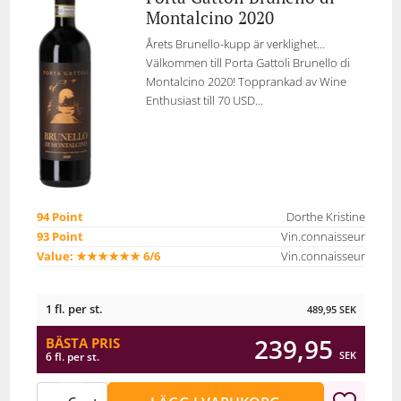
Montalcino 2020
Årets Brunello-kupp är verklighet…
Välkommen till Porta Gattoli Brunello di
Montalcino 2020! Topprankad av Wine
Enthusiast till 70 USD...
94 Point
Dorthe Kristine
93 Point
Vin.connaisseur
Value: ★★★★★★ 6/6
Vin.connaisseur
1 fl. per st.
489,95
SEK
239,95
BÄSTA PRIS
SEK
6 fl. per st.