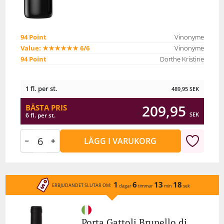
94 Point
Vinonyme
Value: ★★★★★★ 6/6
Vinonyme
94 Point
Dorthe Kristine
1 fl. per st.
489,95
SEK
209,95
BÄSTA PRIS
SEK
6 fl. per st.
LÄGG I VARUKORG
1
6
13
18
ERBJUDANDET SLUTAR OM:
dagar
timmar
min
sek
Porta Gattoli Brunello di