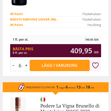
95 Point
Flaskehalsen
BEDSTE RØDVINE UNDER 300,-
Flaskehalsen
95 Point
Houlberg
1 fl. per st.
749,95
SEK
409,95
BÄSTA PRIS
SEK
6 fl. per st.
LÄGG I VARUKORG
1
6
13
18
ERBJUDANDET SLUTAR OM:
dagar
timmar
min
sek
Podere La Vigna Brunello di