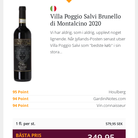
Villa Poggio Salvi Brunello
di Montalcino 2020
Vi har aldrig, som i aldrig, upplevt noget
lignende. Når Jyllands-Posten senast utser
Villa Poggio Salvi som "bedste køb" i sin
stora...
95 Point
Houlberg
94 Point
GardiniNotes.com
94 Point
Vin.connaisseur
1 fl. per st.
579,95
SEK
349,95
BÄSTA PRIS