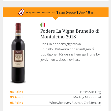
1
6
13
18
ERBJUDANDET SLUTAR OM:
dagar
timmar
min
sek
Podere La Vigna Brunello di
Montalcino 2018
Den lilla bondens gigantiska
Brunello...Kritikerna börjar äntligen få
upp ögonen för denna hemliga Brunello-
juvel, men tack och lov har...
93 Point
James Suckling
93 Point
Mad og Monopolet
93 Point
Winewherever, Rasmus Christensen