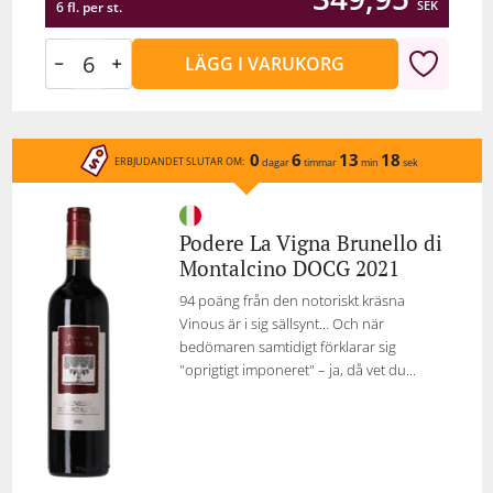
SEK
6 fl. per st.
LÄGG I VARUKORG
0
6
13
18
ERBJUDANDET SLUTAR OM:
dagar
timmar
min
sek
Podere La Vigna Brunello di
Montalcino DOCG 2021
94 poäng från den notoriskt kräsna
Vinous är i sig sällsynt… Och när
bedömaren samtidigt förklarar sig
"oprigtigt imponeret" – ja, då vet du...