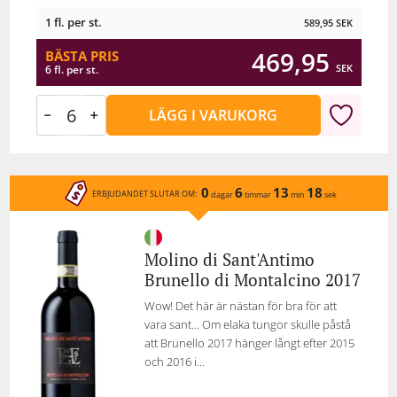
1 fl. per st.
589,95
SEK
469,95
BÄSTA PRIS
SEK
6 fl. per st.
LÄGG I VARUKORG
0
6
13
18
ERBJUDANDET SLUTAR OM:
dagar
timmar
min
sek
Molino di Sant'Antimo
Brunello di Montalcino 2017
Wow! Det här är nästan för bra för att
vara sant... Om elaka tungor skulle påstå
att Brunello 2017 hänger långt efter 2015
och 2016 i...