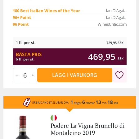
100 Best Italian Wines of the Year
Ian D'Agata
96+ Point
Ian D'Agata
96 Point
WinesCritic.com
1 fl. per st.
729,95
SEK
469,95
BÄSTA PRIS
SEK
6 fl. per st.
LÄGG I VARUKORG
1
6
13
18
ERBJUDANDET SLUTAR OM:
dagar
timmar
min
sek
Podere La Vigna Brunello di
Montalcino 2019