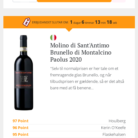
1
6
13
18
ERBJUDANDET SLUTAR OM:
dagar
timmar
min
sek
Molino di Sant'Antimo
Brunello di Montalcino
Paolus 2020
"Selv til normalprisen er her tale om et
fremragende glas Brunello, og når
tilbudsprisen er gældende, så er det altså
bare med at få benene...
97 Point
Houlberg
96 Point
Kerin O'Keefe
95 Point
Flaskehalsen