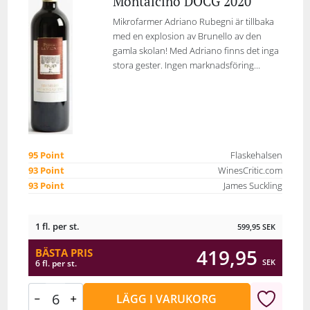
Montalcino DOCG 2020
Mikrofarmer Adriano Rubegni är tillbaka
med en explosion av Brunello av den
gamla skolan! Med Adriano finns det inga
stora gester. Ingen marknadsföring...
95 Point
Flaskehalsen
93 Point
WinesCritic.com
93 Point
James Suckling
1 fl. per st.
599,95
SEK
419,95
BÄSTA PRIS
SEK
6 fl. per st.
LÄGG I VARUKORG