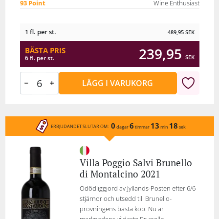
93 Point
Wine Enthusiast
1 fl. per st.
489,95
SEK
239,95
BÄSTA PRIS
SEK
6 fl. per st.
LÄGG I VARUKORG
0
6
13
18
ERBJUDANDET SLUTAR OM:
dagar
timmar
min
sek
Villa Poggio Salvi Brunello
di Montalcino 2021
Odödliggjord av Jyllands-Posten efter 6/6
stjärnor och utsedd till Brunello-
provningens bästa köp. Nu är