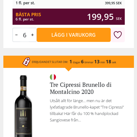
1 fl. per st.
399,95
SEK
199,95
BÄSTA PRIS
SEK
6 fl. per st.
LÄGG I VARUKORG
1
6
13
18
ERBJUDANDET SLUTAR OM:
dagar
timmar
min
sek
Tre Cipressi Brunello di
Montalcino 2020
Utsålt allt för länge… men nu är det
lyxfatlagrade Brunello-kapet ”Tre Cipressi”
tillbaka! Här får du 100 % handplockad
Sangiovese från...