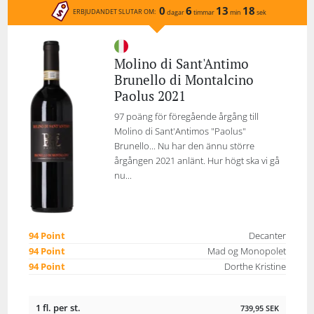
0
6
13
18
ERBJUDANDET SLUTAR OM:
dagar
timmar
min
sek
Molino di Sant'Antimo
Brunello di Montalcino
Paolus 2021
97 poäng för föregående årgång till
Molino di Sant'Antimos "Paolus"
Brunello... Nu har den ännu större
årgången 2021 anlänt. Hur högt ska vi gå
nu...
94 Point
Decanter
94 Point
Mad og Monopolet
94 Point
Dorthe Kristine
1 fl. per st.
739,95
SEK