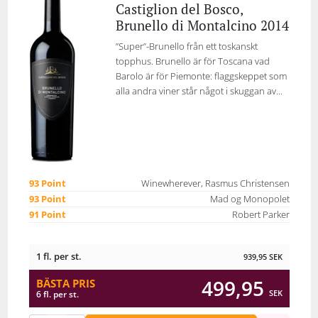
Castiglion del Bosco,
Brunello di Montalcino 2014
’’Super’’-Brunello från ett toskanskt
topphus. Brunello är för Toscana vad
Barolo är för Piemonte: flaggskeppet som
alla andra viner står något i skuggan av...
93 Point
Winewherever, Rasmus Christensen
93 Point
Mad og Monopolet
91 Point
Robert Parker
1 fl. per st.
939,95
SEK
499,95
BÄSTA PRIS
SEK
6 fl. per st.