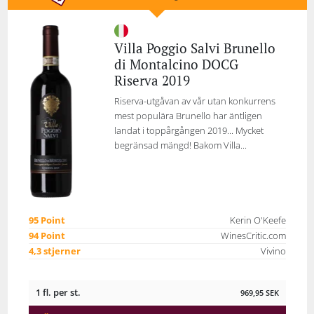
Villa Poggio Salvi Brunello
di Montalcino DOCG
Riserva 2019
Riserva-utgåvan av vår utan konkurrens
mest populära Brunello har äntligen
landat i toppårgången 2019... Mycket
begränsad mängd! Bakom Villa...
95 Point
Kerin O'Keefe
94 Point
WinesCritic.com
4,3 stjerner
Vivino
1 fl. per st.
969,95
SEK