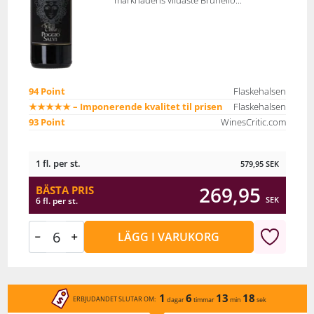
marknadens vildaste Brunello...
94 Point
Flaskehalsen
★★★★★ – Imponerende kvalitet til prisen
Flaskehalsen
93 Point
WinesCritic.com
1 fl. per st.
579,95
SEK
269,95
BÄSTA PRIS
SEK
6 fl. per st.
LÄGG I VARUKORG
1
6
13
18
ERBJUDANDET SLUTAR OM:
dagar
timmar
min
sek