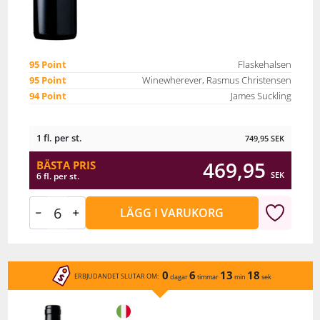
95 Point
Flaskehalsen
95 Point
Winewherever, Rasmus Christensen
94 Point
James Suckling
1 fl. per st.
749,95
SEK
469,95
BÄSTA PRIS
SEK
6 fl. per st.
LÄGG I VARUKORG
0
6
13
18
ERBJUDANDET SLUTAR OM:
dagar
timmar
min
sek