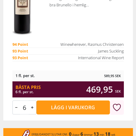
bra Brunello i hemlig...
94 Point
Winewherever, Rasmus Christensen
93 Point
James Suckling
93 Point
International Wine Report
1 fl. per st.
589,95
SEK
469,95
BÄSTA PRIS
SEK
6 fl. per st.
LÄGG I VARUKORG
0
6
13
18
ERBJUDANDET SLUTAR OM:
dagar
timmar
min
sek