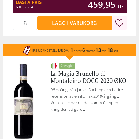
459,95
BÄSTA PRIS
SEK
6 fl. per st.
LÄGG I VARUKORG
1
6
13
18
ERBJUDANDET SLUTAR OM:
dagar
timmar
min
sek
Ekologisk
La Magia Brunello di
Montalcino DOCG 2020 ØKO
96 poäng från James Suckling och bättre
recension av en ikonisk 2019-årgång ...
Vem skulle ha sett det komma? Hypen
kring den tidigare...