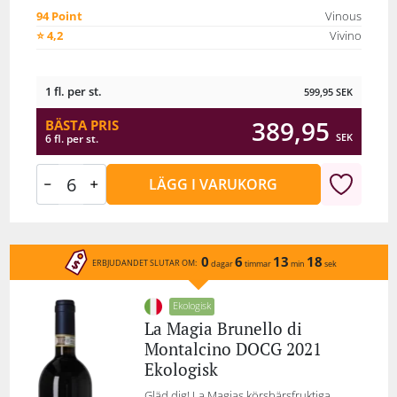
94 Point
Vinous
⭐ 4,2
Vivino
1 fl. per st.
599,95
SEK
389,95
BÄSTA PRIS
SEK
6 fl. per st.
LÄGG I VARUKORG
0
6
13
18
ERBJUDANDET SLUTAR OM:
dagar
timmar
min
sek
Ekologisk
La Magia Brunello di
Montalcino DOCG 2021
Ekologisk
Gläd dig! La Magias körsbärsfruktiga,