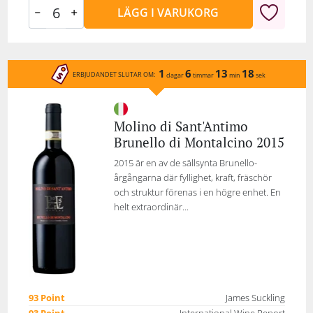
LÄGG I VARUKORG
1
6
13
18
ERBJUDANDET SLUTAR OM:
dagar
timmar
min
sek
Molino di Sant'Antimo
Brunello di Montalcino 2015
2015 är en av de sällsynta Brunello-
årgångarna där fyllighet, kraft, fräschör
och struktur förenas i en högre enhet. En
helt extraordinär...
93 Point
James Suckling