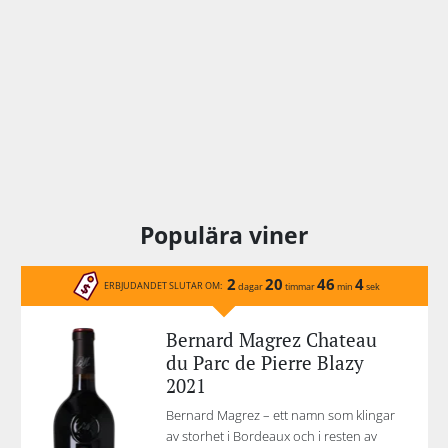
Populära viner
2
20
46
4
ERBJUDANDET SLUTAR OM:
dagar
timmar
min
sek
Bernard Magrez Chateau
du Parc de Pierre Blazy
2021
Bernard Magrez – ett namn som klingar
av storhet i Bordeaux och i resten av