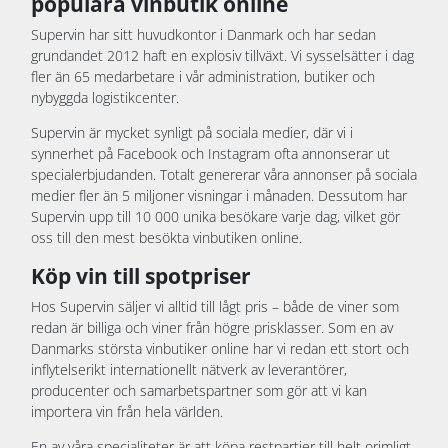
populära vinbutik online
Supervin har sitt huvudkontor i Danmark och har sedan
grundandet 2012 haft en explosiv tillväxt. Vi sysselsätter i dag
fler än 65 medarbetare i vår administration, butiker och
nybyggda logistikcenter.
Supervin är mycket synligt på sociala medier, där vi i
synnerhet på Facebook och Instagram ofta annonserar ut
specialerbjudanden. Totalt genererar våra annonser på sociala
medier fler än 5 miljoner visningar i månaden. Dessutom har
Supervin upp till 10 000 unika besökare varje dag, vilket gör
oss till den mest besökta vinbutiken online.
Köp vin till spotpriser
Hos Supervin säljer vi alltid till lågt pris – både de viner som
redan är billiga och viner från högre prisklasser. Som en av
Danmarks största vinbutiker online har vi redan ett stort och
inflytelserikt internationellt nätverk av leverantörer,
producenter och samarbetspartner som gör att vi kan
importera vin från hela världen.
En av våra specialiteter är att köpa restpartier till helt orimligt