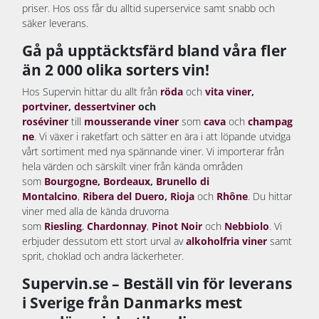
priser. Hos oss får du alltid superservice samt snabb och
säker leverans.
Gå på upptäcktsfärd bland våra fler
än 2 000 olika sorters vin!
Hos Supervin hittar du allt från
röda
och
vita viner
,
portviner
,
dessertviner
och
roséviner
till
mousserande viner
som
cava
och
champag
ne
. Vi växer i raketfart och sätter en ära i att löpande utvidga
vårt sortiment med nya spännande viner. Vi importerar från
hela värden och särskilt viner från kända områden
som
Bourgogne
,
Bordeaux
,
Brunello di
Montalcino
,
Ribera del Duero
,
Rioja
och
Rhône
. Du hittar
viner med alla de kända druvorna
som
Riesling
,
Chardonnay
,
Pinot Noir
och
Nebbiolo
. Vi
erbjuder dessutom ett stort urval av
alkoholfria viner
samt
sprit, choklad och andra läckerheter.
Supervin.se – Beställ vin för leverans
i Sverige från Danmarks mest