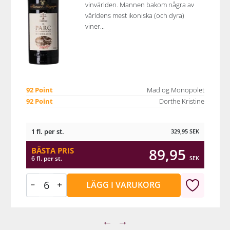
vinvärlden. Mannen bakom några av
världens mest ikoniska (och dyra)
viner...
92 Point
Mad og Monopolet
92 Point
Dorthe Kristine
1 fl. per st.
329,95
SEK
89,95
BÄSTA PRIS
SEK
6 fl. per st.
LÄGG I VARUKORG
←
→