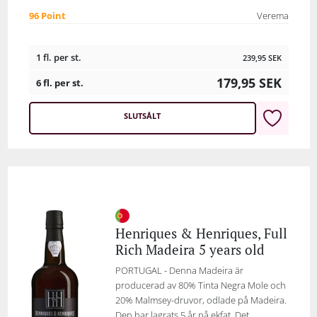
96 Point
Verema
1 fl. per st.
239,95
SEK
179,95
SEK
6 fl. per st.
SLUTSÅLT
Henriques & Henriques, Full
Rich Madeira 5 years old
PORTUGAL - Denna Madeira är
producerad av 80% Tinta Negra Mole och
20% Malmsey-druvor, odlade på Madeira.
Den har lagrats 5 år på ekfat. Det...