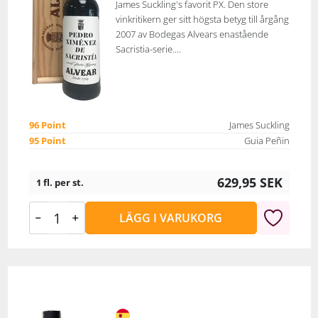
James Suckling's favorit PX. Den store
vinkritikern ger sitt högsta betyg till årgång
2007 av Bodegas Alvears enastående
Sacristia-serie....
96 Point
James Suckling
95 Point
Guia Peñin
629,95
SEK
1 fl. per st.
LÄGG I VARUKORG