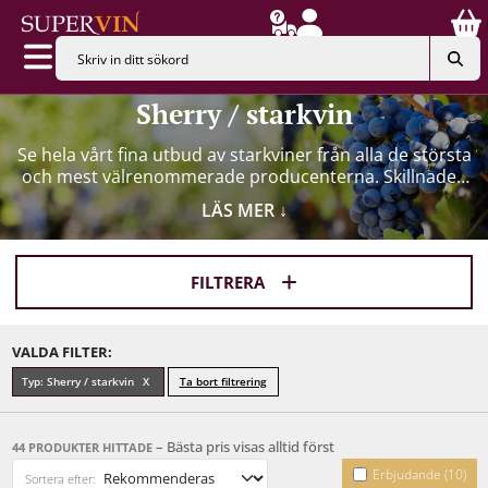
Sherry / starkvin
Se hela vårt fina utbud av starkviner från alla de största
och mest välrenommerade producenterna. Skillnaden
mellan vanliga röda eller vita viner och starkviner är
LÄS MER
↓
alkoholhalten, där starkviner ofta har en högre
alkoholhalt på omkring 15–22%. Det ger vinerna
betydligt större intensitet och fyllighet, vilket resulterar
FILTRERA
i en mycket angenäm smak. Generellt lämnar
starkviner ett mer karaktäristiskt smakintryck än
vanliga viner.
VALDA FILTER:
Typ: Sherry / starkvin
Ta bort filtrering
– Bästa pris visas alltid först
44 PRODUKTER HITTADE
Erbjudande (10)
Sortera efter: