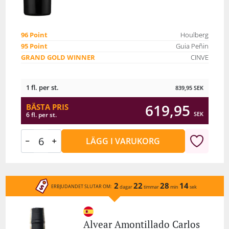
96 Point
Houlberg
95 Point
Guia Peñin
GRAND GOLD WINNER
CINVE
1 fl. per st.
839,95
SEK
619,95
BÄSTA PRIS
SEK
6 fl. per st.
LÄGG I VARUKORG
2
22
28
14
ERBJUDANDET SLUTAR OM:
dagar
timmar
min
sek
Alvear Amontillado Carlos