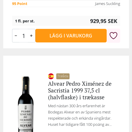
95 Point
James Suckling
929,95
SEK
1 fl. per st.
LÄGG I VARUKORG
Trälåda
Alvear Pedro Ximénez de
Sacristia 1999 37,5 cl
(halvflaske) i trækasse
Med nästan 300 års erfarenhet är
Bodegas Alvear en av Spaniens mest
respekterade och erkända vingårdar.
Huset har tidigare fått 100 poäng av...