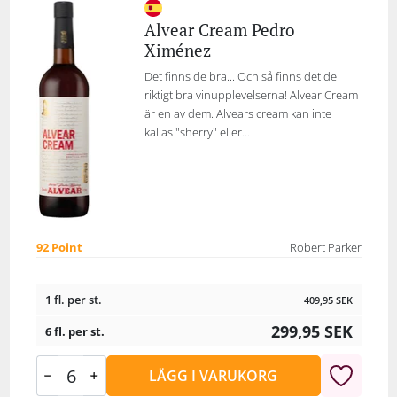
Alvear Cream Pedro
Ximénez
Det finns de bra... Och så finns det de
riktigt bra vinupplevelserna! Alvear Cream
är en av dem. Alvears cream kan inte
kallas "sherry" eller...
92 Point
Robert Parker
1 fl. per st.
409,95
SEK
299,95
SEK
6 fl. per st.
LÄGG I VARUKORG