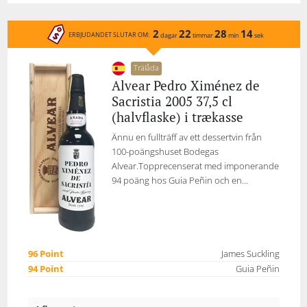
2
22
28
14
ERBJUDANDET SLUTAR OM:
dagar
timmar
min
sek
Trälåda
Alvear Pedro Ximénez de
Sacristia 2005 37,5 cl
(halvflaske) i trækasse
Ännu en fullträff av ett dessertvin från
100-poängshuset Bodegas
Alvear.Topprecenserat med imponerande
94 poäng hos Guia Peñin och en...
96 Point
James Suckling
94 Point
Guia Peñin