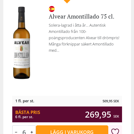
Alvear Amontillado 75 cl.
Solera-lagrad i åtta år… Autentisk
Amontillado från 100-
poängsproducenten Alvear till drömpris!
Många förknippar säkert Amontillado
med...
1 fl. per st.
509,95
SEK
269,95
BÄSTA PRIS
SEK
6 fl. per st.
LÄGG I VARUKORG