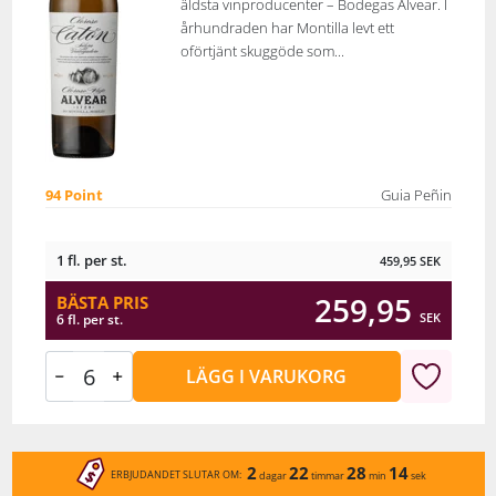
äldsta vinproducenter – Bodegas Alvear. I
århundraden har Montilla levt ett
oförtjänt skuggöde som...
94 Point
Guia Peñin
1 fl. per st.
459,95
SEK
259,95
BÄSTA PRIS
SEK
6 fl. per st.
LÄGG I VARUKORG
2
22
28
14
ERBJUDANDET SLUTAR OM:
dagar
timmar
min
sek