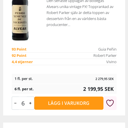
Den senaste upplagan av Bodegas
Alvears unika vintage PX! Topprankad av
Robert Parker själv är detta toppen av
dessertvin från en av världens bästa
producenter...
93 Point
Guia Peñin
92 Point
Robert Parker
4,4 stjerner
Vivino
1 fl. per st.
2 279,95
SEK
2 199,95
SEK
6 fl. per st.
LÄGG I VARUKORG