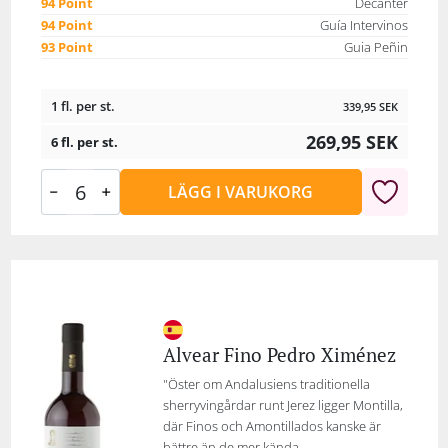
94 Point
Decanter
94 Point
Guía Intervinos
93 Point
Guia Peñin
1 fl. per st.
339,95
SEK
269,95
SEK
6 fl. per st.
LÄGG I VARUKORG
Alvear Fino Pedro Ximénez
"Öster om Andalusiens traditionella
sherryvingårdar runt Jerez ligger Montilla,
där Finos och Amontillados kanske är
bättre än de mer kända...