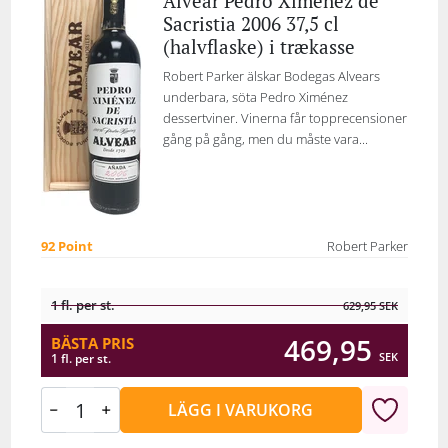
Alvear Pedro Ximénez de
Sacristia 2006 37,5 cl
(halvflaske) i trækasse
Robert Parker älskar Bodegas Alvears
underbara, söta Pedro Ximénez
dessertviner. Vinerna får topprecensioner
gång på gång, men du måste vara...
92 Point
Robert Parker
1 fl. per st.
629,95
SEK
469,95
BÄSTA PRIS
SEK
1 fl. per st.
LÄGG I VARUKORG