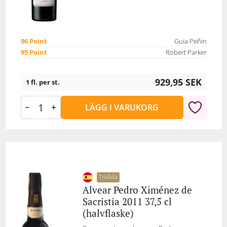
96 Point
Guia Peñin
95 Point
Robert Parker
929,95
SEK
1 fl. per st.
LÄGG I VARUKORG
Trälåda
Alvear Pedro Ximénez de
Sacristia 2011 37,5 cl
(halvflaske)