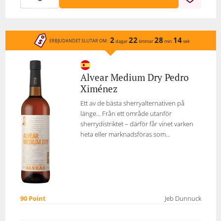
2
22
28
14
ERBJUDANDET SLUTAR OM:
dagar
timmar
min
sek
Alvear Medium Dry Pedro
Ximénez
Ett av de bästa sherryalternativen på
länge… Från ett område utanför
sherrydistriktet – därför får vinet varken
heta eller marknadsföras som...
90 Point
Jeb Dunnuck