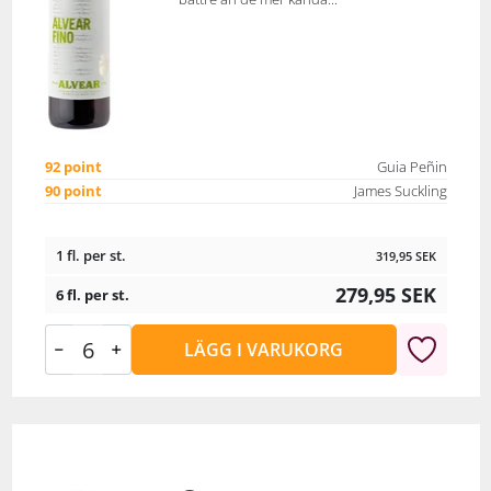
92 point
Guia Peñin
90 point
James Suckling
1 fl. per st.
319,95
SEK
279,95
SEK
6 fl. per st.
LÄGG I VARUKORG