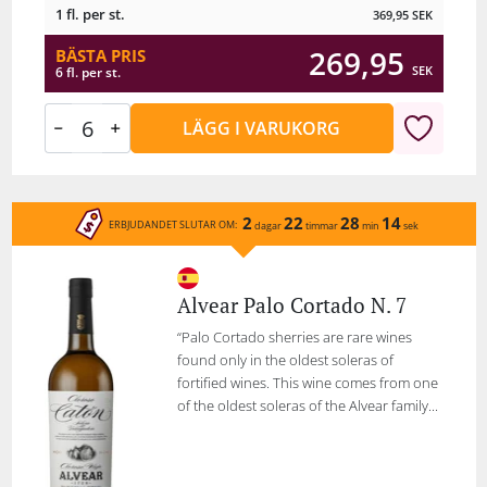
1 fl. per st.
369,95
SEK
269,95
BÄSTA PRIS
SEK
6 fl. per st.
LÄGG I VARUKORG
2
22
28
14
ERBJUDANDET SLUTAR OM:
dagar
timmar
min
sek
Alvear Palo Cortado N. 7
“Palo Cortado sherries are rare wines
found only in the oldest soleras of
fortified wines. This wine comes from one
of the oldest soleras of the Alvear family...