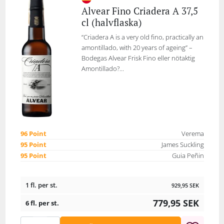
Alvear Fino Criadera A 37,5
cl (halvflaska)
“Criadera A is a very old fino, practically an
amontillado, with 20 years of ageing” –
Bodegas Alvear Frisk Fino eller nötaktig
Amontillado?...
96 Point
Verema
95 Point
James Suckling
95 Point
Guia Peñin
1 fl. per st.
929,95
SEK
779,95
SEK
6 fl. per st.