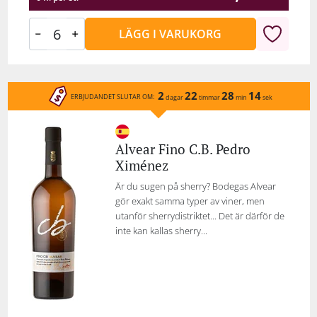
LÄGG I VARUKORG
2
22
28
14
ERBJUDANDET SLUTAR OM:
dagar
timmar
min
sek
Alvear Fino C.B. Pedro
Ximénez
Är du sugen på sherry? Bodegas Alvear
gör exakt samma typer av viner, men
utanför sherrydistriktet... Det är därför de
inte kan kallas sherry...