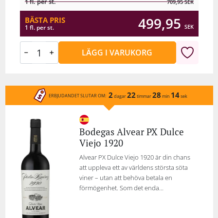
1 fl. per st.
709,95
SEK
499,95
BÄSTA PRIS
SEK
1 fl. per st.
LÄGG I VARUKORG
2
22
28
14
ERBJUDANDET SLUTAR OM:
dagar
timmar
min
sek
Bodegas Alvear PX Dulce
Viejo 1920
Alvear PX Dulce Viejo 1920 är din chans
att uppleva ett av världens största söta
viner – utan att behöva betala en
förmögenhet. Som det enda...