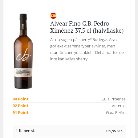
Alvear Fino C.B. Pedro
Ximénez 37,5 cl (halvflaske)
Är du sugen på sherry? Bodegas Alvear
gör exakt samma typer av viner, men
utanför sherrydistriktet... Det är därför de
inte kan kallas sherry...
94 Point
Guia Proensa
92 Point
Verema
91 Point
Guia Peñin
1 fl. per st.
159,95
SEK