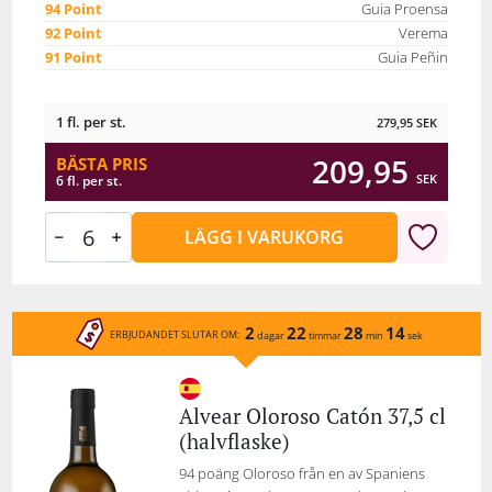
94 Point
Guia Proensa
92 Point
Verema
91 Point
Guia Peñin
1 fl. per st.
279,95
SEK
209,95
BÄSTA PRIS
SEK
6 fl. per st.
LÄGG I VARUKORG
2
22
28
14
ERBJUDANDET SLUTAR OM:
dagar
timmar
min
sek
Alvear Oloroso Catón 37,5 cl
(halvflaske)
94 poäng Oloroso från en av Spaniens