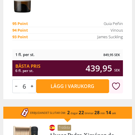
95 Point
Guia Peñin
94 Point
Vinous
93 Point
James Suckling
1 fl. per st.
849,95
SEK
439,95
BÄSTA PRIS
SEK
6 fl. per st.
LÄGG I VARUKORG
2
22
28
14
ERBJUDANDET SLUTAR OM:
dagar
timmar
min
sek
Trälåda