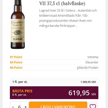
VII 37,5 cl (halvflaske)
Lagrad över 25 år i Solera... Autentisk och
kritikerrosad Amontillado från 100-
poängsproducenten Alvear! Även om
många kanske förknippar...
97 Point
Verema
94 Point
Decanter
94 Point
Jyllands Posten
1 fl. per st.
1 089,95
SEK
619,95
BÄSTA PRIS
SEK
6 fl. per st.
LÄGG I VARUKORG