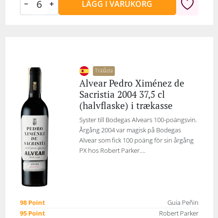
LÄGG I VARUKORG
Trälåda
Alvear Pedro Ximénez de
Sacristia 2004 37,5 cl
(halvflaske) i trækasse
Syster till Bodegas Alvears 100-poängsvin.
Årgång 2004 var magisk på Bodegas
Alvear som fick 100 poäng för sin årgång
PX hos Robert Parker....
98 Point
Guia Peñin
95 Point
Robert Parker