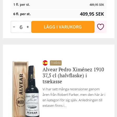
1 fl. per st.
489,95
SEK
409,95
SEK
6 fl. per st.
LÄGG I VARUKORG
Trälåda
Alvear Pedro Ximénez 1910
37,5 cl (halvflaske) i
trækasse
Vi har sett många recensioner genom
åren från Robert Parker, men den här är i
en kategori för sig själv. Anledningen till
extasen finns i...