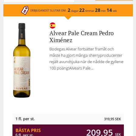
2
22
28
14
ERBJUDANDET SLUTAR OM:
dagar
timmar
min
sek
Alvear Pale Cream Pedro
Ximénez
Bodegas Alvear fortsätter framåt och
måste ha gjort många sherryproducenter
rejält avundsjuka när de nådde de gyllene
100 poäng!Alvears Pale...
1 fl. per st.
319,95
SEK
209,95
BÄSTA PRIS
SEK
6 fl. per st.