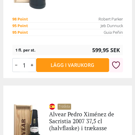
98 Point
Robert Parker
95 Point
Jeb Dunnuck
95 Point
Guia Peñin
599,95
SEK
1 fl. per st.
LÄGG I VARUKORG
Trälåda
Alvear Pedro Ximénez de
Sacristia 2007 37,5 cl
(halvflaske) i trækasse