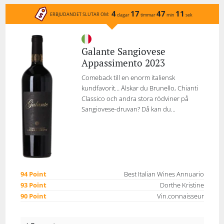
4
17
47
11
ERBJUDANDET SLUTAR OM:
dagar
timmar
min
sek
Galante Sangiovese
Appassimento 2023
Comeback till en enorm italiensk
kundfavorit… Älskar du Brunello, Chianti
Classico och andra stora rödviner på
Sangiovese-druvan? Då kan du...
94 Point
Best Italian Wines Annuario
93 Point
Dorthe Kristine
90 Point
Vin.connaisseur