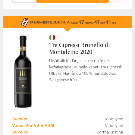
4
17
47
11
ERBJUDANDET SLUTAR OM:
dagar
timmar
min
sek
Tre Cipressi Brunello di
Montalcino 2020
Utsålt allt för länge… men nu är det
lyxfatlagrade Brunello-kapet ”Tre Cipressi”
tillbaka! Här får du 100 % handplockad
Sangiovese från...
94 Point
Vinonyme
Value: ★★★★★★ 6/6
Vinonyme
94 Point
Dorthe Kristine