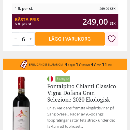
1 fl. per st.
269,00
SEK
249,00
BÄSTA PRIS
SEK
6 fl. per st.
LÄGG I VARUKORG
4
17
47
11
ERBJUDANDET SLUTAR OM:
dagar
timmar
min
sek
Ekologisk
Fontalpino Chianti Classico
Vigna Dofana Gran
Selezione 2020 Ekologisk
En av världens främsta vingårdsviner på
Sangiovese… Rader av 95-poängs
toppratingar sätter feta streck under det
faktum att tophuset...