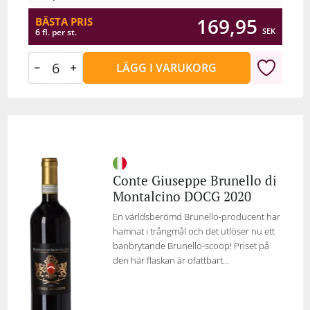
169,95
BÄSTA PRIS
SEK
6 fl. per st.
LÄGG I VARUKORG
Conte Giuseppe Brunello di
Montalcino DOCG 2020
En världsberömd Brunello-producent har
hamnat i trångmål och det utlöser nu ett
banbrytande Brunello-scoop! Priset på
den här flaskan är ofattbart...