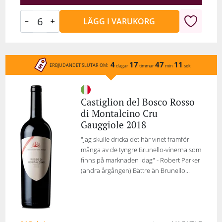
LÄGG I VARUKORG
4
17
47
11
ERBJUDANDET SLUTAR OM:
dagar
timmar
min
sek
Castiglion del Bosco Rosso
di Montalcino Cru
Gauggiole 2018
"Jag skulle dricka det här vinet framför
många av de tyngre Brunello-vinerna som
finns på marknaden idag" - Robert Parker
(andra årgången) Bättre än Brunello...