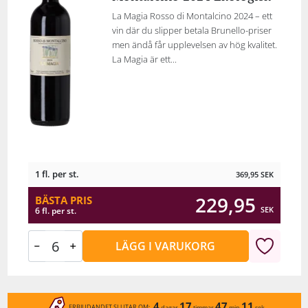
La Magia Rosso di Montalcino 2024 – ett
vin där du slipper betala Brunello-priser
men ändå får upplevelsen av hög kvalitet.
La Magia är ett...
1 fl. per st.
369,95
SEK
229,95
BÄSTA PRIS
SEK
6 fl. per st.
LÄGG I VARUKORG
4
17
47
11
ERBJUDANDET SLUTAR OM:
dagar
timmar
min
sek