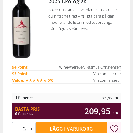
2023 Ekologisk
Söker du krämen av Chianti Classico har
du hittat helt rätt vin! Titta bara på den
imponerande listan med toppratingar
från några av världens...
94 Point
Winewherever, Rasmus Christensen
93 Point
Vin.connaisseur
Value: ★★★★★★ 6/6
Vin.connaisseur
1 fl. per st.
339,95
SEK
209,95
BÄSTA PRIS
SEK
6 fl. per st.
LÄGG I VARUKORG