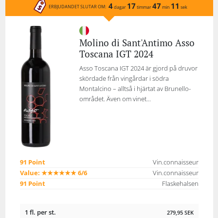
4
17
47
11
ERBJUDANDET SLUTAR OM:
dagar
timmar
min
sek
Molino di Sant'Antimo Asso
Toscana IGT 2024
Asso Toscana IGT 2024 är gjord på druvor
skördade från vingårdar i södra
Montalcino – alltså i hjärtat av Brunello-
området. Även om vinet...
91 Point
Vin.connaisseur
Value: ★★★★★★ 6/6
Vin.connaisseur
91 Point
Flaskehalsen
1 fl. per st.
279,95
SEK