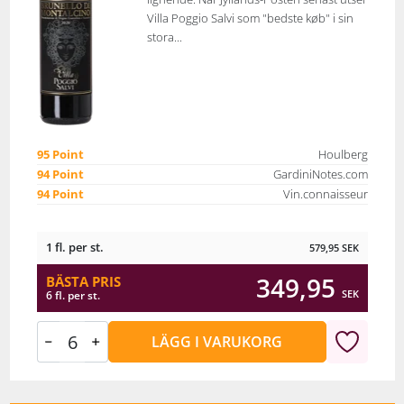
Villa Poggio Salvi som "bedste køb" i sin
stora...
95 Point
Houlberg
94 Point
GardiniNotes.com
94 Point
Vin.connaisseur
1 fl. per st.
579,95
SEK
349,95
BÄSTA PRIS
SEK
6 fl. per st.
LÄGG I VARUKORG