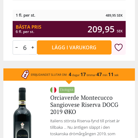
1 fl. per st.
489,95
SEK
209,95
BÄSTA PRIS
SEK
6 fl. per st.
LÄGG I VARUKORG
4
17
47
11
ERBJUDANDET SLUTAR OM:
dagar
timmar
min
sek
Ekologisk
Orciaverde Montecucco
Sangiovese Riserva DOCG
2019 ØKO
Italiens största Riserva-fynd till priset är
tillbaka ... Nu äntligen släppt i den
toskanska drömårgången 2019, som