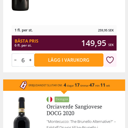
1 fl. per st.
259,95
SEK
149,95
BÄSTA PRIS
SEK
6 fl. per st.
LÄGG I VARUKORG
4
17
47
11
ERBJUDANDET SLUTAR OM:
dagar
timmar
min
sek
Ekologisk
Orciaverde Sangiovese
DOCG 2020
"Montecucco: The Brunello Alternative?" –
Falstaff Druvor till lyx-Brunello i