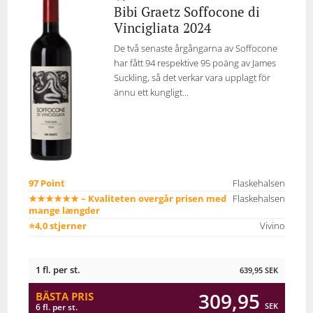
Bibi Graetz Soffocone di
Vincigliata 2024
De två senaste årgångarna av Soffocone
har fått 94 respektive 95 poäng av James
Suckling, så det verkar vara upplagt för
ännu ett kungligt...
97 Point
Flaskehalsen
★★★★★★ – Kvaliteten overgår prisen med
Flaskehalsen
mange længder
⭐4,0 stjerner
Vivino
1 fl. per st.
639,95
SEK
309,95
BÄSTA PRIS
SEK
6 fl. per st.