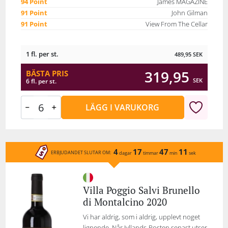
94 Point
James MAGAZINE
91 Point
John Gilman
91 Point
View From The Cellar
1 fl. per st.
489,95
SEK
319,95
BÄSTA PRIS
SEK
6 fl. per st.
LÄGG I VARUKORG
4
17
47
11
ERBJUDANDET SLUTAR OM:
dagar
timmar
min
sek
Villa Poggio Salvi Brunello
di Montalcino 2020
Vi har aldrig, som i aldrig, upplevt noget
lignende. Når Jyllands-Posten senast utser