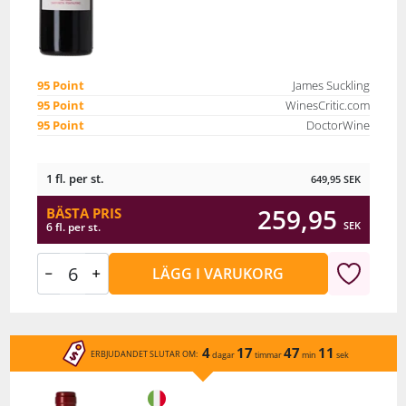
95 Point
James Suckling
95 Point
WinesCritic.com
95 Point
DoctorWine
1 fl. per st.
649,95
SEK
259,95
BÄSTA PRIS
SEK
6 fl. per st.
LÄGG I VARUKORG
4
17
47
11
ERBJUDANDET SLUTAR OM:
dagar
timmar
min
sek