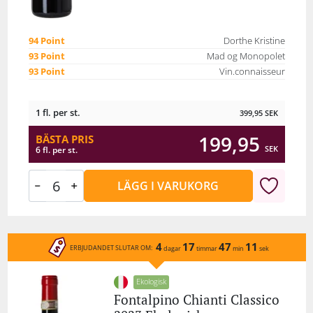
94 Point
Dorthe Kristine
93 Point
Mad og Monopolet
93 Point
Vin.connaisseur
1 fl. per st.
399,95
SEK
199,95
BÄSTA PRIS
SEK
6 fl. per st.
LÄGG I VARUKORG
4
17
47
11
ERBJUDANDET SLUTAR OM:
dagar
timmar
min
sek
Ekologisk
Fontalpino Chianti Classico