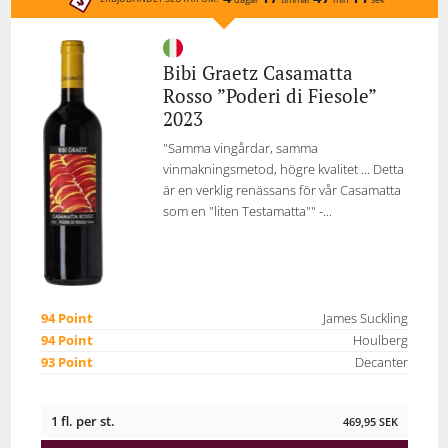
Bibi Graetz Casamatta
Rosso ”Poderi di Fiesole”
2023
"Samma vingårdar, samma
vinmakningsmetod, högre kvalitet ... Detta
är en verklig renässans för vår Casamatta
som en "liten Testamatta"" -...
94 Point
James Suckling
94 Point
Houlberg
93 Point
Decanter
1 fl. per st.
469,95
SEK