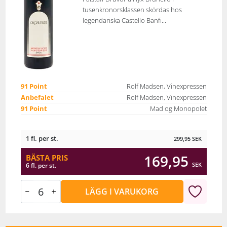
tusenkronorsklassen skördas hos
legendariska Castello Banfi...
91 Point
Rolf Madsen, Vinexpressen
Anbefalet
Rolf Madsen, Vinexpressen
91 Point
Mad og Monopolet
1 fl. per st.
299,95
SEK
169,95
BÄSTA PRIS
SEK
6 fl. per st.
LÄGG I VARUKORG