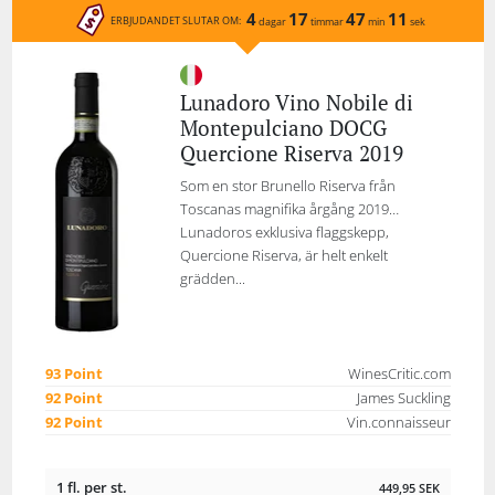
4
17
47
11
ERBJUDANDET SLUTAR OM:
dagar
timmar
min
sek
Lunadoro Vino Nobile di
Montepulciano DOCG
Quercione Riserva 2019
Som en stor Brunello Riserva från
Toscanas magnifika årgång 2019…
Lunadoros exklusiva flaggskepp,
Quercione Riserva, är helt enkelt
grädden...
93 Point
WinesCritic.com
92 Point
James Suckling
92 Point
Vin.connaisseur
1 fl. per st.
449,95
SEK