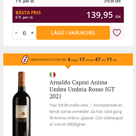
1 fl. per st.
219,95
SEK
139,95
BÄSTA PRIS
SEK
6 fl. per st.
LÄGG I VARUKORG
4
17
47
11
ERBJUDANDET SLUTAR OM:
dagar
timmar
min
sek
Arnaldo Caprai Anima
Umbra Umbria Rosso IGT
2021
”Har lidt Brunello-vibe…”, konstaterede en
kendt dansk anmelder, da han sidst gang
fik Anima Umbra i glasset. Och släktskapet
är inte en tillfällighet...