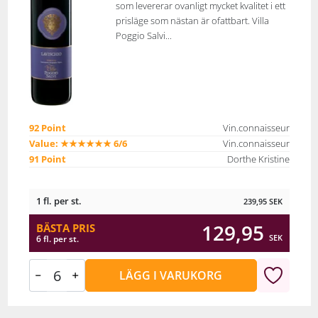
som levererar ovanligt mycket kvalitet i ett
prisläge som nästan är ofattbart. Villa
Poggio Salvi...
92 Point
Vin.connaisseur
Value: ★★★★★★ 6/6
Vin.connaisseur
91 Point
Dorthe Kristine
1 fl. per st.
239,95
SEK
129,95
BÄSTA PRIS
SEK
6 fl. per st.
LÄGG I VARUKORG