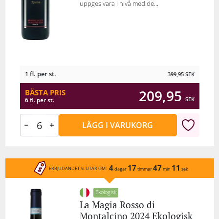
uppges vara i nivå med de...
1 fl. per st.
399,95
SEK
209,95
BÄSTA PRIS
SEK
6 fl. per st.
LÄGG I VARUKORG
4
17
47
11
ERBJUDANDET SLUTAR OM:
dagar
timmar
min
sek
Ekologisk
La Magia Rosso di
Montalcino 2024 Ekologisk