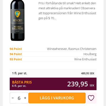
Pris i förhållande till smak? Helt enkelt den
mest attraktiva på marknaden! Observera
att topprecensionen från Wine Enthusiast
ges på $ 70...
94 Point
Winewherever, Rasmus Christensen
94 Point
Houlberg
93 Point
Wine Enthusiast
1 fl. per st.
489,95
SEK
239,95
BÄSTA PRIS
SEK
6 fl. per st.
LÄGG I VARUKORG