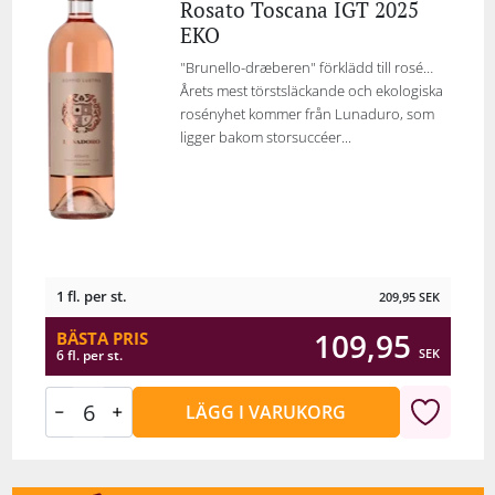
Rosato Toscana IGT 2025
EKO
"Brunello-dræberen" förklädd till rosé…
Årets mest törstsläckande och ekologiska
rosényhet kommer från Lunaduro, som
ligger bakom storsuccéer...
1 fl. per st.
209,95
SEK
109,95
BÄSTA PRIS
SEK
6 fl. per st.
LÄGG I VARUKORG