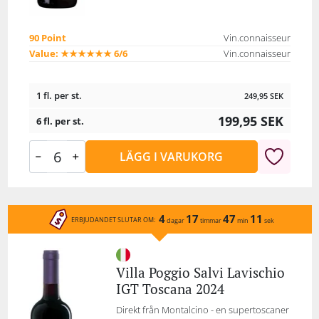
90 Point
Vin.connaisseur
Value: ★★★★★★ 6/6
Vin.connaisseur
1 fl. per st.
249,95
SEK
199,95
SEK
6 fl. per st.
LÄGG I VARUKORG
4
17
47
11
ERBJUDANDET SLUTAR OM:
dagar
timmar
min
sek
Villa Poggio Salvi Lavischio
IGT Toscana 2024
Direkt från Montalcino - en supertoscaner