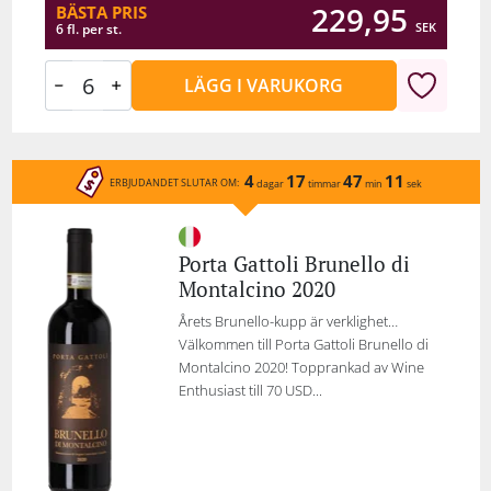
229,95
BÄSTA PRIS
SEK
6 fl. per st.
LÄGG I VARUKORG
4
17
47
11
ERBJUDANDET SLUTAR OM:
dagar
timmar
min
sek
Porta Gattoli Brunello di
Montalcino 2020
Årets Brunello-kupp är verklighet…
Välkommen till Porta Gattoli Brunello di
Montalcino 2020! Topprankad av Wine
Enthusiast till 70 USD...