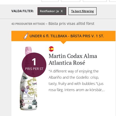
Alkoholhalt %
Årgång
Sötma
VALDA FILTER:
Restflaskor: Ja
Ta bort filtrering
Innehåll
– Bästa pris visas alltid först
43 PRODUKTER HITTADE
UNDER 6 fl. TILLBAKA - BÄSTA PRIS V. 1 ST.
Martin Codax Alma
1
Atlantica Rosé
PRIS PER ST
"A different way of enjoying the
Albariño and the Godello: crisp,
tasty, fruity and with bubbles."Ljus
rosa färg. Intens arom av körsbär,...