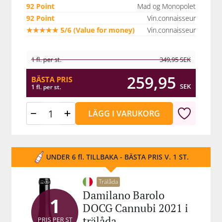
92 Point
Mad og Monopolet
92 Point
Vin.connaisseur
★★★★★ 5/6 (Value for money)
Vin.connaisseur
1 fl. per st.
349,95
SEK
259,95
BÄSTA PRIS
SEK
1 fl. per st.
LÄGG I VARUKORG
UNDER 6 fl. TILLBAKA - BÄSTA PRIS V. 1 ST.
Trälåda
Damilano Barolo
1
DOCG Cannubi 2021 i
trälåda
PRIS PER ST