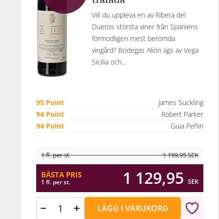
Vill du uppleva en av Ribera del
Dueros största viner från Spaniens
förmodligen mest berömda
vingård? Bodegas Alión ägs av Vega
Sicilia och...
95 Point
James Suckling
94 Point
Robert Parker
94 Point
Guia Peñin
1 fl. per st.
1 199,95
SEK
1 129,95
BÄSTA PRIS
SEK
1 fl. per st.
LÄGG I VARUKORG