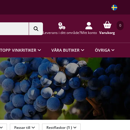
0
Leverans i ditt område?
Mitt konto
Varukorg
TOPP VINKRITIKER
VÅRA BUTIKER
ÖVRIGA
Passar till
Restflaskor
(1 )