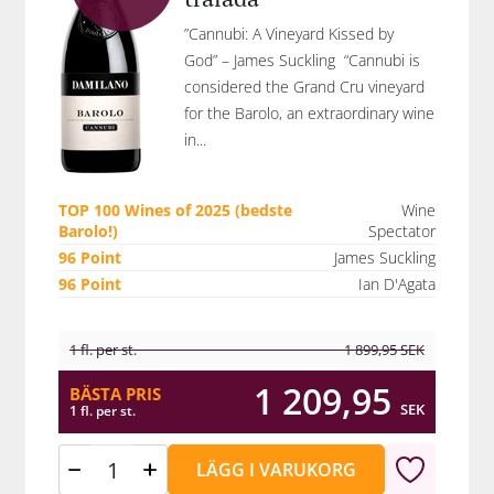
”Cannubi: A Vineyard Kissed by
God” – James Suckling “Cannubi is
considered the Grand Cru vineyard
for the Barolo, an extraordinary wine
in...
TOP 100 Wines of 2025 (bedste
Wine
Barolo!)
Spectator
96 Point
James Suckling
96 Point
Ian D'Agata
1 fl. per st.
1 899,95
SEK
1 209,95
BÄSTA PRIS
SEK
1 fl. per st.
LÄGG I VARUKORG