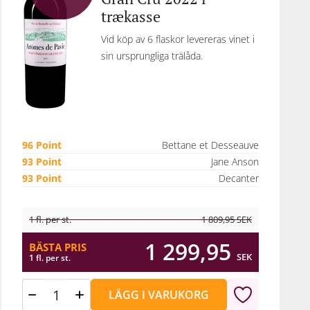
trækasse
Vid köp av 6 flaskor levereras vinet i
sin ursprungliga trälåda.
96 Point
Bettane et Desseauve
93 Point
Jane Anson
93 Point
Decanter
1 fl. per st.
1 809,95
SEK
1 299,95
BÄSTA PRIS
SEK
1 fl. per st.
LÄGG I VARUKORG