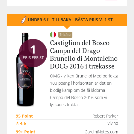
UNDER 6 fl. TILLBAKA - BÄSTA PRIS V. 1 ST.
Trälåda
Castiglion del Bosco
1
Campo del Drago
Brunello di Montalcino
PRIS PER ST
DOCG 2016 i trækasse
OMG - vilken Brunello! Med perfekta
100 poäng i horisonten är det en
blodig kamp om de få lådorna
Campo del Bosco 2016 som vi
lyckades frakta...
95 Point
Robert Parker
⭐ 4,6
Vivino
99+ Point
GardiniNotes.com