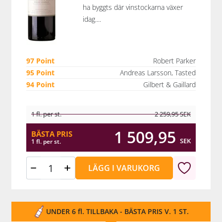
ha byggts där vinstockarna växer
idag....
97 Point
Robert Parker
95 Point
Andreas Larsson, Tasted
94 Point
Gilbert & Gaillard
1 fl. per st.
2 259,95
SEK
1 509,95
BÄSTA PRIS
SEK
1 fl. per st.
LÄGG I VARUKORG
UNDER 6 fl. TILLBAKA - BÄSTA PRIS V. 1 ST.