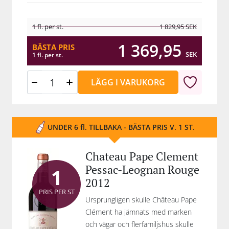
1 fl. per st.
1 829,95
SEK
1 369,95
BÄSTA PRIS
SEK
1 fl. per st.
LÄGG I VARUKORG
UNDER 6 fl. TILLBAKA - BÄSTA PRIS V. 1 ST.
Chateau Pape Clement
Pessac-Leognan Rouge
1
2012
PRIS PER ST
Ursprungligen skulle Château Pape
Clément ha jämnats med marken
och vägar och flerfamiljshus skulle