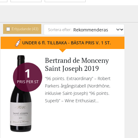
anisk
Förpackning
Erbjudande (43)
Sortera efter:
UNDER 6 fl. TILLBAKA - BÄSTA PRIS V. 1 ST.
Bertrand de Monceny
Saint Joseph 2019
1
“96 points. Extraordinary” – Robert
PRIS PER ST
Parkers årgångstabell (Nordrhône,
inklusive Saint-Joseph) “96 points.
Superb” – Wine Enthusiast...