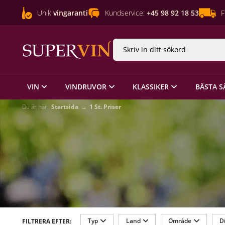
Unik
vingaranti
Kundservice:
+45 98 92 18 53
F
VIN
VINDRUVOR
KLASSIKER
BÄSTA S
Du är här:
Startsida
1 St. Priser
Typ
Land
Område
Di
FILTRERA EFTER: