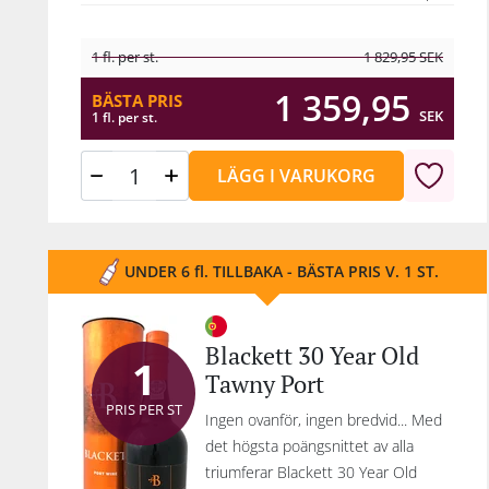
1 fl. per st.
1 829,95
SEK
1 359,95
BÄSTA PRIS
SEK
1 fl. per st.
LÄGG I VARUKORG
UNDER 6 fl. TILLBAKA - BÄSTA PRIS V. 1 ST.
Blackett 30 Year Old
1
Tawny Port
PRIS PER ST
Ingen ovanför, ingen bredvid... Med
det högsta poängsnittet av alla
triumferar Blackett 30 Year Old