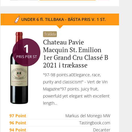
UNDER 6 fl. TILLBAKA - BÄSTA PRIS V. 1 ST.
Trälåda
Chateau Pavie
1
Macquin St. Emilion
1er Grand Cru Classé B
PRIS PER ST
2021 i trækasse
"97-98 points.a0Elegance, race,
purity and classicism!" - Vert de Vin
Magazine"97 points. Juicy fruit,
powerfuld yet elegant with excellent
length...
97 Point
Markus del Monego MW
96 Point
Tastingbook.com
94 Point
Decanter