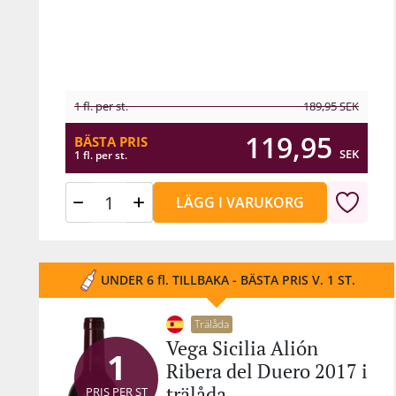
1 fl. per st.
189,95
SEK
119,95
BÄSTA PRIS
SEK
1 fl. per st.
LÄGG I VARUKORG
UNDER 6 fl. TILLBAKA - BÄSTA PRIS V. 1 ST.
Trälåda
Vega Sicilia Alión
1
Ribera del Duero 2017 i
trälåda
PRIS PER ST