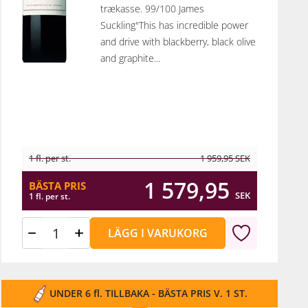
trækasse. 99/100 James
Suckling"This has incredible power
and drive with blackberry, black olive
and graphite...
1 fl. per st.
1 959,95
SEK
1 579,95
BÄSTA PRIS
SEK
1 fl. per st.
LÄGG I VARUKORG
UNDER 6 fl. TILLBAKA - BÄSTA PRIS V. 1 ST.