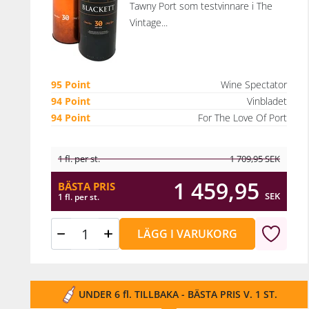
Tawny Port som testvinnare i The
Vintage...
95 Point
Wine Spectator
94 Point
Vinbladet
94 Point
For The Love Of Port
1 fl. per st.
1 709,95
SEK
1 459,95
BÄSTA PRIS
SEK
1 fl. per st.
LÄGG I VARUKORG
UNDER 6 fl. TILLBAKA - BÄSTA PRIS V. 1 ST.