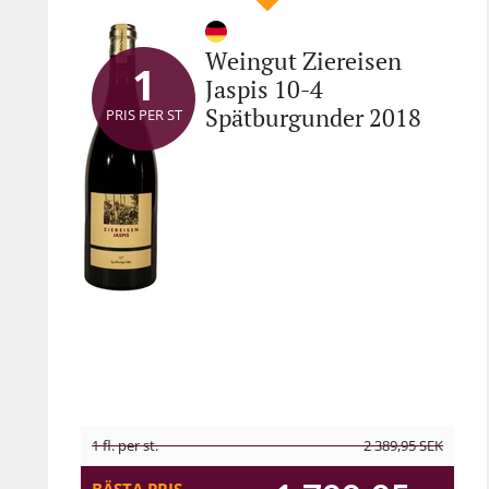
Weingut Ziereisen
1
Jaspis 10-4
Spätburgunder 2018
PRIS PER ST
1 fl. per st.
2 389,95
SEK
BÄSTA PRIS