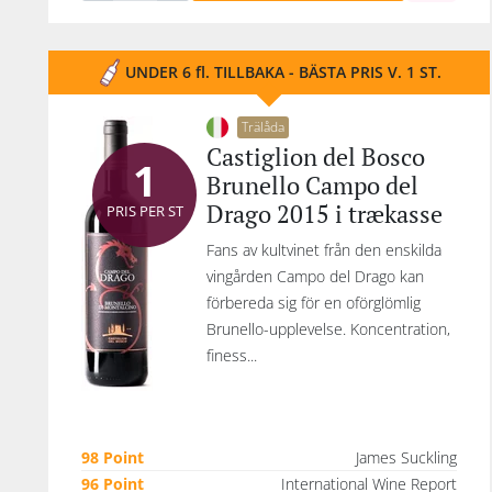
UNDER 6 fl. TILLBAKA - BÄSTA PRIS V. 1 ST.
Trälåda
Castiglion del Bosco
1
Brunello Campo del
Drago 2015 i trækasse
PRIS PER ST
Fans av kultvinet från den enskilda
vingården Campo del Drago kan
förbereda sig för en oförglömlig
Brunello-upplevelse. Koncentration,
finess...
98 Point
James Suckling
96 Point
International Wine Report