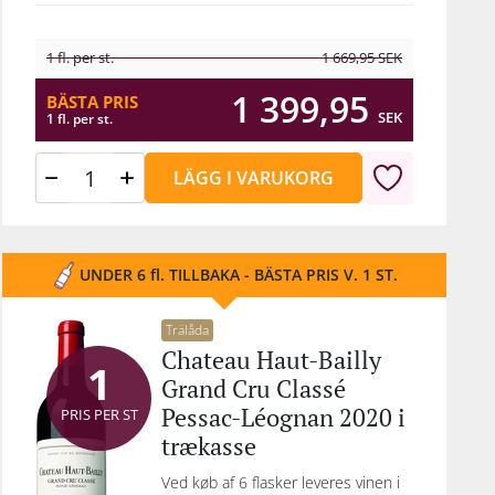
1 fl. per st.
1 669,95
SEK
1 399,95
BÄSTA PRIS
SEK
1 fl. per st.
LÄGG I VARUKORG
UNDER 6 fl. TILLBAKA - BÄSTA PRIS V. 1 ST.
Trälåda
Chateau Haut-Bailly
1
Grand Cru Classé
Pessac-Léognan 2020 i
PRIS PER ST
trækasse
Ved køb af 6 flasker leveres vinen i