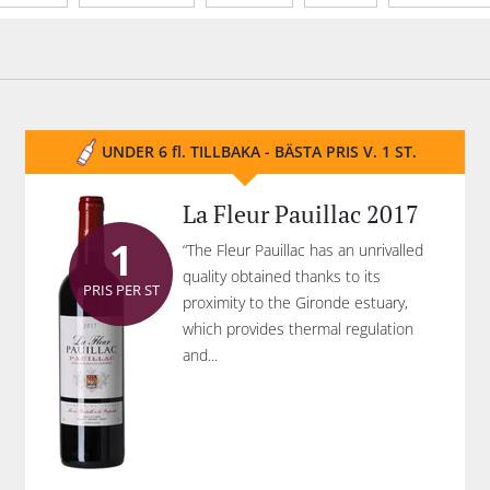
Tannin
Portvinstyp
Mousserande typ
Org
UNDER 6 fl. TILLBAKA - BÄSTA PRIS V. 1 ST.
La Fleur Pauillac 2017
1
“The Fleur Pauillac has an unrivalled
quality obtained thanks to its
PRIS PER ST
proximity to the Gironde estuary,
which provides thermal regulation
and...