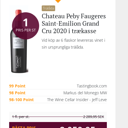
Trälåda
Chateau Peby Faugeres
1
Saint-Emilion Grand
Cru 2020 i trækasse
PRIS PER ST
Vid köp av 6 flaskor levereras vinet i
sin ursprungliga trälåda.
99 Point
Tastingbook.com
98 Point
Markus del Monego MW
98-100 Point
The Wine Cellar Insider - Jeff Leve
1 fl. per st.
2 289,95
SEK
BÄSTA PRIS