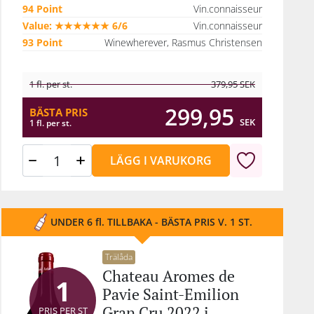
94 Point
Vin.connaisseur
Value: ★★★★★★ 6/6
Vin.connaisseur
93 Point
Winewherever, Rasmus Christensen
1 fl. per st.
379,95
SEK
299,95
BÄSTA PRIS
SEK
1 fl. per st.
LÄGG I VARUKORG
UNDER 6 fl. TILLBAKA - BÄSTA PRIS V. 1 ST.
Trälåda
Chateau Aromes de
1
Pavie Saint-Emilion
Gran Cru 2022 i
PRIS PER ST