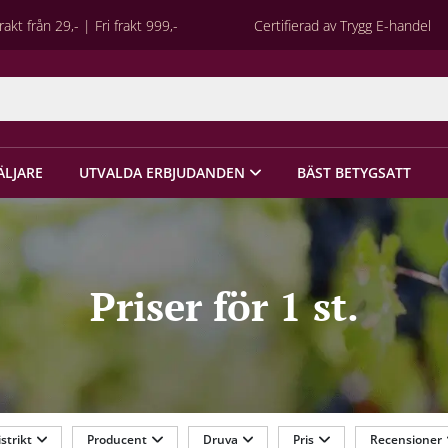
rakt från 29,- | Fri frakt 999,-
Certifierad av Trygg E-handel
ÄLJARE
UTVALDA ERBJUDANDEN
BÄST BETYGSATT
Priser för 1 st.
strikt
Producent
Druva
Pris
Recensioner