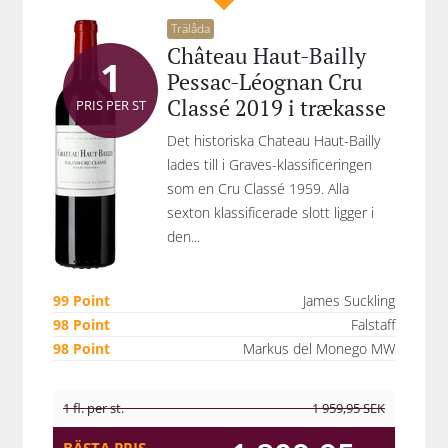
Trälåda
Château Haut-Bailly
1
Pessac-Léognan Cru
Classé 2019 i trækasse
PRIS PER ST
Det historiska Chateau Haut-Bailly
lades till i Graves-klassificeringen
som en Cru Classé 1959. Alla
sexton klassificerade slott ligger i
den...
99 Point
James Suckling
98 Point
Falstaff
98 Point
Markus del Monego MW
1 fl. per st.
1 959,95
SEK
BÄSTA PRIS