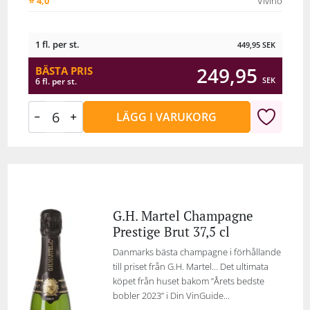
⭐ 4,0
Vivino
1 fl. per st.
449,95
SEK
249,95
BÄSTA PRIS
SEK
6 fl. per st.
LÄGG I VARUKORG
G.H. Martel Champagne
Prestige Brut 37,5 cl
Danmarks bästa champagne i förhållande
till priset från G.H. Martel… Det ultimata
köpet från huset bakom ”Årets bedste
bobler 2023” i Din VinGuide...