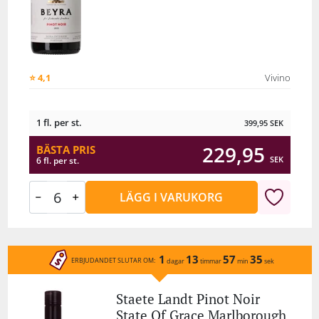
⭐ 4,1
Vivino
1 fl. per st.
399,95
SEK
229,95
BÄSTA PRIS
SEK
6 fl. per st.
LÄGG I VARUKORG
1
13
57
35
ERBJUDANDET SLUTAR OM:
dagar
timmar
min
sek
Staete Landt Pinot Noir
State Of Grace Marlborough