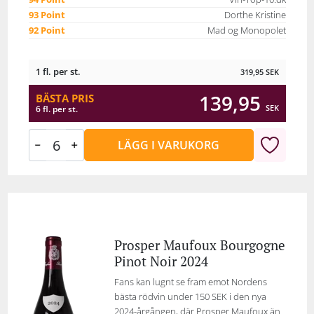
93 Point
Dorthe Kristine
92 Point
Mad og Monopolet
1 fl. per st.
319,95
SEK
139,95
BÄSTA PRIS
SEK
6 fl. per st.
LÄGG I VARUKORG
Prosper Maufoux Bourgogne
Pinot Noir 2024
Fans kan lugnt se fram emot Nordens
bästa rödvin under 150 SEK i den nya
2024-årgången, där Prosper Maufoux än