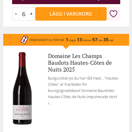
LÄGG I VARUKORG
1
13
57
35
ERBJUDANDET SLUTAR OM:
dagar
timmar
min
sek
Domaine Les Champs
Baudots Hautes-Côtes de
Nuits 2025
Burgundisk lyx du har råd med… "Hautes-
Côtes" är framtiden för
bourgogneälskare! Domaine Baudotes
Hautes-Côtes de Nuits imponerade stort
i...