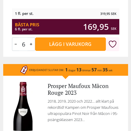
1 fl. per st.
319,95
SEK
169,95
BÄSTA PRIS
SEK
6 fl. per st.
LÄGG I VARUKORG
1
13
57
35
ERBJUDANDET SLUTAR OM:
dagar
timmar
min
sek
Prosper Maufoux Mâcon
Rouge 2023
2018, 2019, 2020 och 2022... allt klart på
rekordtid! Kampen om Prosper Maufouxs
ultrapopulära Pinot Noir från Mâcon i 95-
poängsklassen 2023...