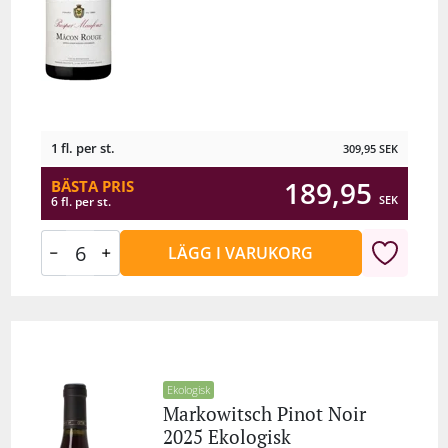
1 fl. per st.
309,95
SEK
189,95
BÄSTA PRIS
SEK
6 fl. per st.
LÄGG I VARUKORG
Ekologisk
Markowitsch Pinot Noir
2025 Ekologisk