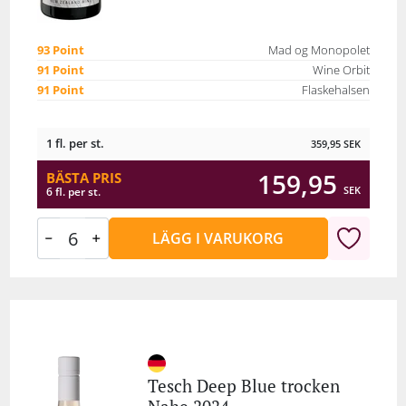
93 Point
Mad og Monopolet
91 Point
Wine Orbit
91 Point
Flaskehalsen
1 fl. per st.
359,95
SEK
159,95
BÄSTA PRIS
SEK
6 fl. per st.
LÄGG I VARUKORG
Tesch Deep Blue trocken