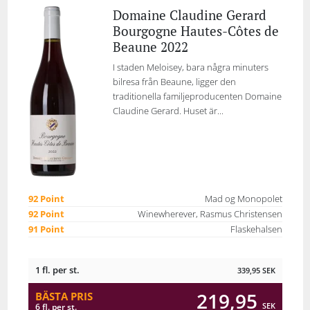
Domaine Claudine Gerard
Bourgogne Hautes-Côtes de
Beaune 2022
I staden Meloisey, bara några minuters
bilresa från Beaune, ligger den
traditionella familjeproducenten Domaine
Claudine Gerard. Huset är...
92 Point
Mad og Monopolet
92 Point
Winewherever, Rasmus Christensen
91 Point
Flaskehalsen
1 fl. per st.
339,95
SEK
219,95
BÄSTA PRIS
SEK
6 fl. per st.