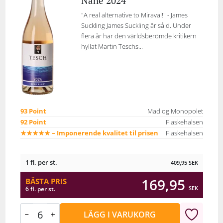
Nahe 2024
"A real alternative to Miraval!" - James
Suckling James Suckling är såld. Under
flera år har den världsberömde kritikern
hyllat Martin Teschs...
93 Point
Mad og Monopolet
92 Point
Flaskehalsen
★★★★★ – Imponerende kvalitet til prisen
Flaskehalsen
1 fl. per st.
409,95
SEK
169,95
BÄSTA PRIS
SEK
6 fl. per st.
LÄGG I VARUKORG