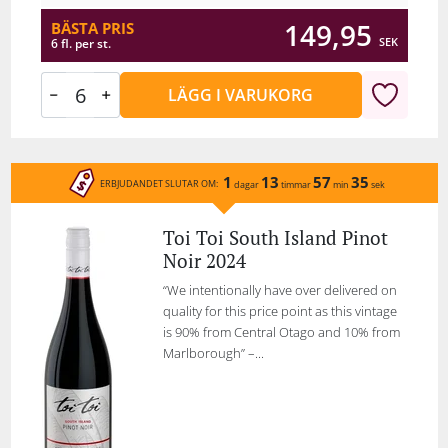
149,95
BÄSTA PRIS
SEK
6 fl. per st.
LÄGG I VARUKORG
1
13
57
35
ERBJUDANDET SLUTAR OM:
dagar
timmar
min
sek
Toi Toi South Island Pinot
Noir 2024
“We intentionally have over delivered on
quality for this price point as this vintage
is 90% from Central Otago and 10% from
Marlborough” –...