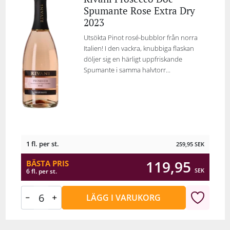
Spumante Rose Extra Dry
2023
Utsökta Pinot rosé-bubblor från norra
Italien! I den vackra, knubbiga flaskan
döljer sig en härligt uppfriskande
Spumante i samma halvtorr...
1 fl. per st.
259,95
SEK
119,95
BÄSTA PRIS
SEK
6 fl. per st.
LÄGG I VARUKORG