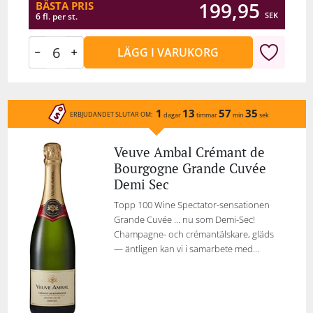
199,95
BÄSTA PRIS
SEK
6 fl. per st.
LÄGG I VARUKORG
1
13
57
35
ERBJUDANDET SLUTAR OM:
dagar
timmar
min
sek
Veuve Ambal Crémant de
Bourgogne Grande Cuvée
Demi Sec
Topp 100 Wine Spectator-sensationen
Grande Cuvée ... nu som Demi-Sec!
Champagne- och crémantälskare, gläds
— äntligen kan vi i samarbete med...