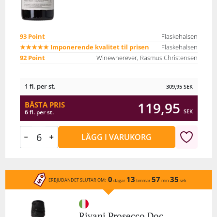
93 Point
Flaskehalsen
★★★★★ Imponerende kvalitet til prisen
Flaskehalsen
92 Point
Winewherever, Rasmus Christensen
1 fl. per st.
309,95
SEK
119,95
BÄSTA PRIS
SEK
6 fl. per st.
LÄGG I VARUKORG
0
13
57
35
ERBJUDANDET SLUTAR OM:
dagar
timmar
min
sek
Rivani Prosecco Doc