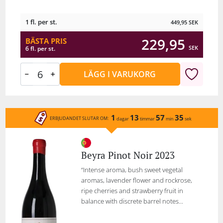
1 fl. per st.
449,95
SEK
229,95
BÄSTA PRIS
SEK
6 fl. per st.
LÄGG I VARUKORG
1
13
57
35
ERBJUDANDET SLUTAR OM:
dagar
timmar
min
sek
Beyra Pinot Noir 2023
“Intense aroma, bush sweet vegetal
aromas, lavender flower and rockrose,
ripe cherries and strawberry fruit in
balance with discrete barrel notes...