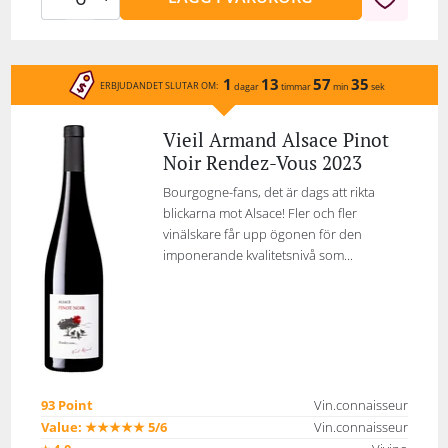
1
13
57
35
ERBJUDANDET SLUTAR OM:
dagar
timmar
min
sek
Vieil Armand Alsace Pinot
Noir Rendez-Vous 2023
Bourgogne-fans, det är dags att rikta
blickarna mot Alsace! Fler och fler
vinälskare får upp ögonen för den
imponerande kvalitetsnivå som...
93 Point
Vin.connaisseur
Value: ★★★★★ 5/6
Vin.connaisseur