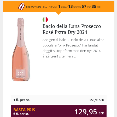
1
13
57
35
ERBJUDANDET SLUTAR OM:
dagar
timmar
min
sek
Bacio della Luna Prosecco
Rosé Extra Dry 2024
Äntligen tillbaka... Bacio della Lunas alltid
populära "pink Prosecco" har landat i
daggfrisk toppform med den nya 2014-
årgången! Efter flera...
1 fl. per st.
259,95
SEK
129,95
BÄSTA PRIS
SEK
6 fl. per st.