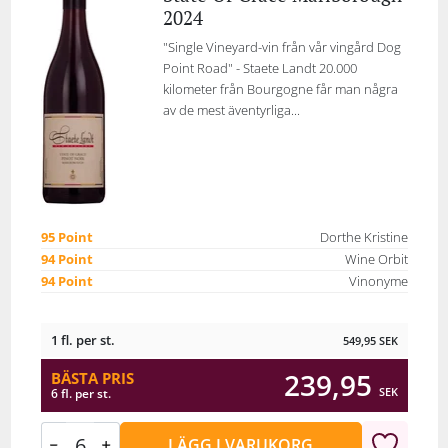
2024
"Single Vineyard-vin från vår vingård Dog
Point Road" - Staete Landt 20.000
kilometer från Bourgogne får man några
av de mest äventyrliga...
95 Point
Dorthe Kristine
94 Point
Wine Orbit
94 Point
Vinonyme
1 fl. per st.
549,95
SEK
239,95
BÄSTA PRIS
SEK
6 fl. per st.
LÄGG I VARUKORG