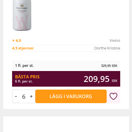
⭐ 4,0
Vivino
4,5 stjerner
Dorthe Kristine
1 fl. per st.
329,95
SEK
209,95
BÄSTA PRIS
SEK
6 fl. per st.
LÄGG I VARUKORG