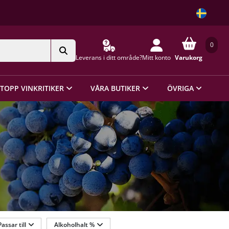
0
Leverans i ditt område?
Mitt konto
Varukorg
TOPP VINKRITIKER
VÅRA BUTIKER
ÖVRIGA
Passar till
Alkoholhalt %