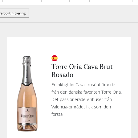
Mousserande typ
(1 )
Organisk
Förpackning
Inn
Ta bort filtrering
Torre Oria Cava Brut
Rosado
En riktigt fin Cava i roséutförande
från den danska favoriten Torre Oria.
Det passionerade vinhuset från
Valencia-området fick som den
första...