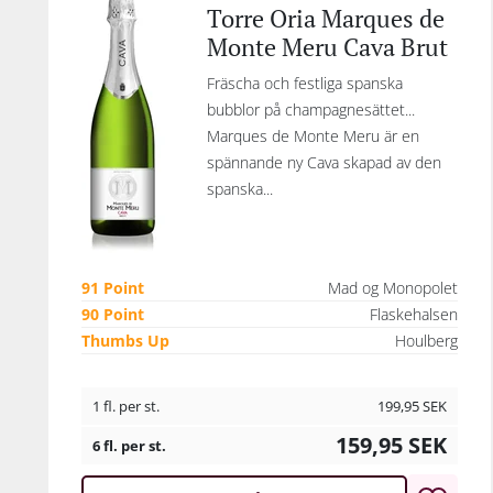
Torre Oria Marques de
Monte Meru Cava Brut
Fräscha och festliga spanska
bubblor på champagnesättet...
Marques de Monte Meru är en
spännande ny Cava skapad av den
spanska...
91 Point
Mad og Monopolet
90 Point
Flaskehalsen
Thumbs Up
Houlberg
1 fl. per st.
199,95
SEK
159,95
SEK
6 fl. per st.