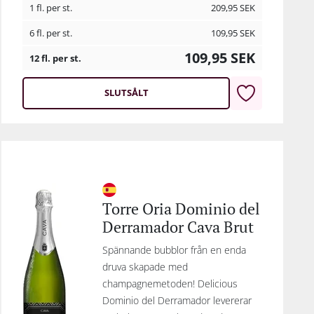
1 fl. per st.
209,95
SEK
6 fl. per st.
109,95
SEK
109,95
SEK
12 fl. per st.
SLUTSÅLT
Torre Oria Dominio del
Derramador Cava Brut
Spännande bubblor från en enda
druva skapade med
champagnemetoden! Delicious
Dominio del Derramador levererar