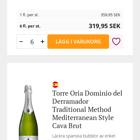
1 fl. per st.
359,95
SEK
319,95
SEK
6 fl. per st.
LÄGG I VARUKORG
Torre Oria Dominio del
Derramador
Traditional Method
Mediterranean Style
Cava Brut
Läckra spanska bubblor av enkel