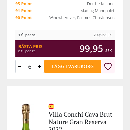
95 Point
Dorthe Kristine
91 Point
Mad og Monopolet
90 Point
Winewherever, Rasmus Christensen
1 fl. per st.
209,95
SEK
99,95
BÄSTA PRIS
SEK
6 fl. per st.
LÄGG I VARUKORG
Villa Conchi Cava Brut
Nature Gran Reserva
2022