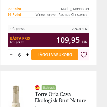
90 Point
Mad og Monopolet
91 Point
Winewherever, Rasmus Christensen
1 fl. per st.
209,95
SEK
109,95
BÄSTA PRIS
SEK
6 fl. per st.
LÄGG I VARUKORG
Ekologisk
Torre Oria Cava
Ekologisk Brut Nature