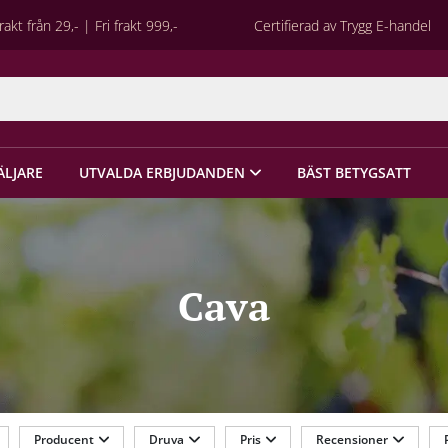
rakt från 29,- | Fri frakt 999,-
Certifierad av Trygg E-handel
ÄLJARE
UTVALDA ERBJUDANDEN
BÄST BETYGSATT
Cava
Producent
Druva
Pris
Recensioner