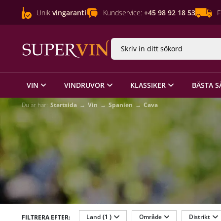
Unik
vingaranti
Kundservice:
+45 98 92 18 53
F
VIN
VINDRUVOR
KLASSIKER
BÄSTA S
Du är här:
Startsida
Vin
Spanien
Cava
Land
(1 )
Område
Distrikt
FILTRERA EFTER: