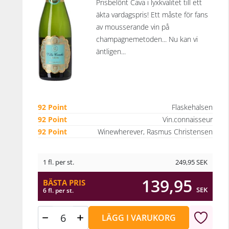
Prisbelönt Cava i lyxkvalitet till ett
äkta vardagspris! Ett måste för fans
av mousserande vin på
champagnemetoden... Nu kan vi
äntligen...
92 Point
Flaskehalsen
92 Point
Vin.connaisseur
92 Point
Winewherever, Rasmus Christensen
1 fl. per st.
249,95
SEK
139,95
BÄSTA PRIS
SEK
6 fl. per st.
LÄGG I VARUKORG