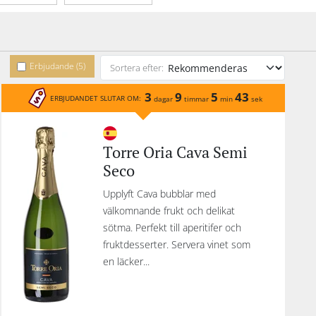
ehåll
Erbjudande (5)
Sortera efter:
3
9
5
43
ERBJUDANDET SLUTAR OM:
dagar
timmar
min
sek
Torre Oria Cava Semi
Seco
Upplyft Cava bubblar med
välkomnande frukt och delikat
sötma. Perfekt till aperitifer och
fruktdesserter. Servera vinet som
en läcker...