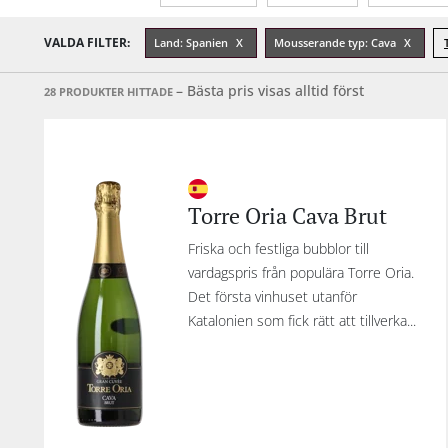
Årgång
Sötma
Tannin
VALDA FILTER:
Land: Spanien
Mousserande typ: Cava
– Bästa pris visas alltid först
28 PRODUKTER HITTADE
Torre Oria Cava Brut
Friska och festliga bubblor till
vardagspris från populära Torre Oria.
Det första vinhuset utanför
Katalonien som fick rätt att tillverka...