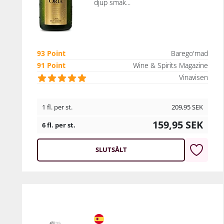
djup smak...
93 Point
Barego'mad
91 Point
Wine & Spirits Magazine
Vinavisen
1 fl. per st.
209,95
SEK
159,95
SEK
6 fl. per st.
SLUTSÅLT