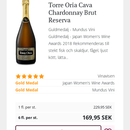
Torre Oria Cava
Chardonnay Brut
Reserva
Guldmedalj - Mundus Vini
Guldmedalj - Japan Women's Wine
Awards 2018 Rekommenderas till
stekt fisk och skaldjur, fågel, ljust
kött, lätta...
Vinavisen
Gold Medal
Japan Women's Wine Awards
Gold Medal
Mundus Vini
1 fl. per st.
229,95
SEK
169,95
SEK
6 fl. per st.