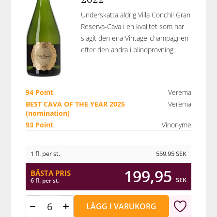
Underskatta aldrig Villa Conchi! Gran
Reserva-Cava i en kvalitet som har
slagit den ena Vintage-champagnen
efter den andra i blindprovning...
94 Point
Verema
BEST CAVA OF THE YEAR 2025
Verema
(nomination)
93 Point
Vinonyme
1 fl. per st.
559,95
SEK
199,95
BÄSTA PRIS
SEK
6 fl. per st.
LÄGG I VARUKORG