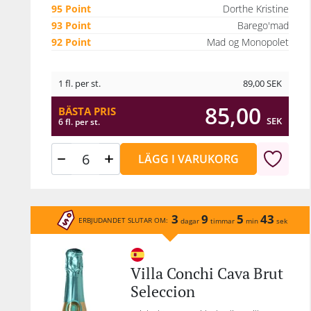
95 Point
Dorthe Kristine
93 Point
Barego'mad
92 Point
Mad og Monopolet
1 fl. per st.
89,00
SEK
85,00
BÄSTA PRIS
SEK
6 fl. per st.
LÄGG I VARUKORG
3
9
5
43
ERBJUDANDET SLUTAR OM:
dagar
timmar
min
sek
Villa Conchi Cava Brut
Seleccion