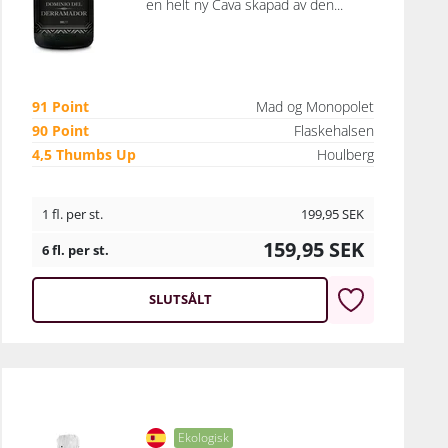
en helt ny Cava skapad av den...
91 Point
Mad og Monopolet
90 Point
Flaskehalsen
4,5 Thumbs Up
Houlberg
1 fl. per st.
199,95
SEK
159,95
SEK
6 fl. per st.
SLUTSÅLT
Ekologisk