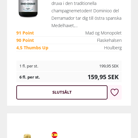
druva i den traditionella
champagnemetoden! Dominioo del
Derramador tar dig till östra spanska
Medelhavet,...
91 Point
Mad og Monopolet
90 Point
Flaskehalsen
4,5 Thumbs Up
Houlberg
1 fl. per st.
199,95
SEK
159,95
SEK
6 fl. per st.
SLUTSÅLT