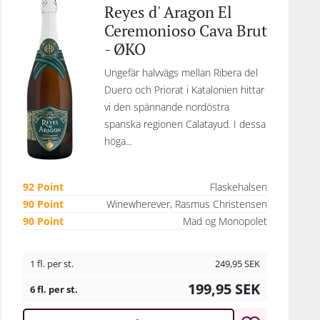
Reyes d' Aragon El
Ceremonioso Cava Brut
- ØKO
Ungefär halvvägs mellan Ribera del
Duero och Priorat i Katalonien hittar
vi den spännande nordöstra
spanska regionen Calatayud. I dessa
höga...
92 Point
Flaskehalsen
90 Point
Winewherever, Rasmus Christensen
90 Point
Mad og Monopolet
1 fl. per st.
249,95
SEK
199,95
SEK
6 fl. per st.