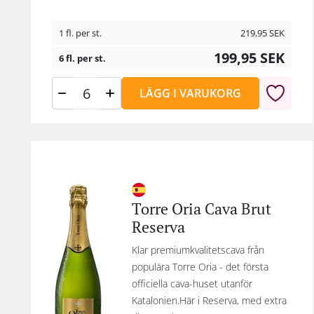
1 fl. per st.
219,95
SEK
199,95
SEK
6 fl. per st.
LÄGG I VARUKORG
Torre Oria Cava Brut
Reserva
Klar premiumkvalitetscava från
populära Torre Oria - det första
officiella cava-huset utanför
Katalonien.Här i Reserva, med extra