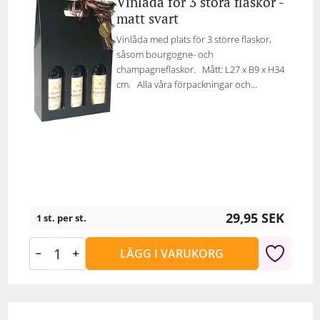
Vinlåda för 3 stora flaskor -
matt svart
Vinlåda med plats för 3 större flaskor,
såsom bourgogne- och
champagneflaskor. Mått: L27 x B9 x H34
cm. Alla våra förpackningar och...
29,95
SEK
1 st. per st.
LÄGG I VARUKORG