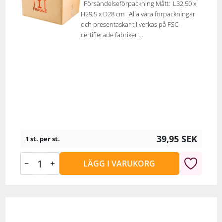
Försändelseförpackning Mått: L32,50 x
H29,5 x D28 cm Alla våra förpackningar
och presentaskar tillverkas på FSC-
certifierade fabriker....
39,95
SEK
1 st. per st.
LÄGG I VARUKORG