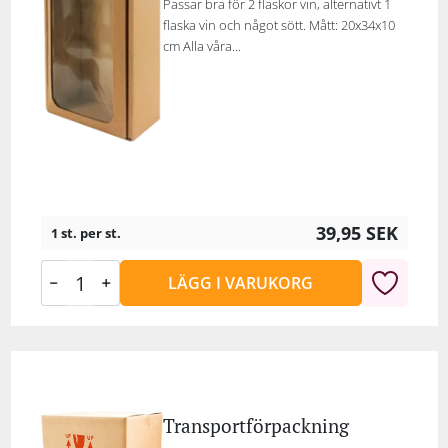
Passar bra för 2 flaskor vin, alternativt 1
flaska vin och något sött. Mått: 20x34x10
cm Alla våra...
39,95
SEK
1 st. per st.
LÄGG I VARUKORG
Transportförpackning