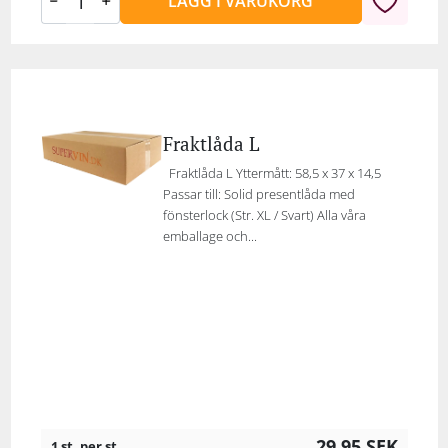
LÄGG I VARUKORG
Fraktlåda L
Fraktlåda L Yttermått: 58,5 x 37 x 14,5
Passar till: Solid presentlåda med
fönsterlock (Str. XL / Svart) Alla våra
emballage och...
29,95
SEK
1 st. per st.