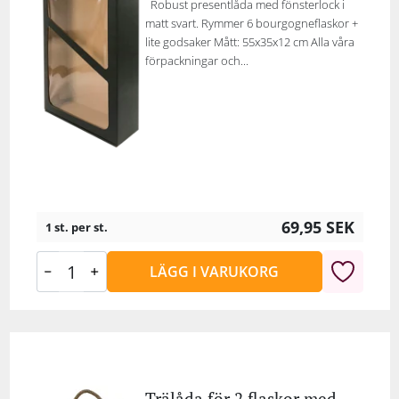
Robust presentlåda med fönsterlock i
matt svart. Rymmer 6 bourgogneflaskor +
lite godsaker Mått: 55x35x12 cm Alla våra
förpackningar och...
69,95
SEK
1 st. per st.
LÄGG I VARUKORG
Trälåda för 2 flaskor med