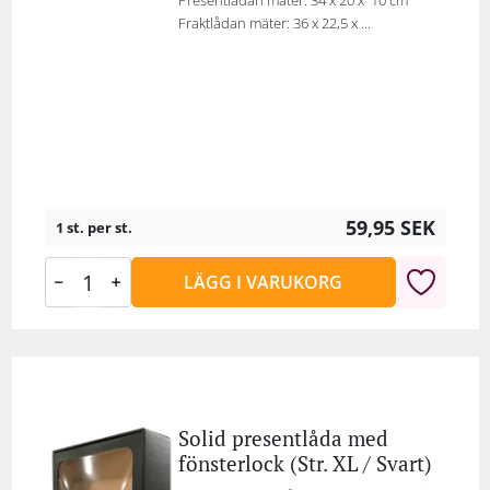
Presentlådan mäter: 34 x 20 x 10 cm
Fraktlådan mäter: 36 x 22,5 x ...
59,95
SEK
1 st. per st.
LÄGG I VARUKORG
Solid presentlåda med
fönsterlock (Str. XL / Svart)