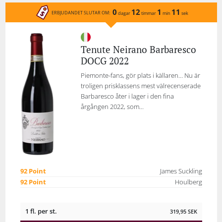
0
12
1
11
ERBJUDANDET SLUTAR OM:
dagar
timmar
min
sek
Tenute Neirano Barbaresco
DOCG 2022
Piemonte-fans, gör plats i källaren… Nu är
troligen prisklassens mest välrecenserade
Barbaresco åter i lager i den fina
årgången 2022, som...
92 Point
James Suckling
92 Point
Houlberg
1 fl. per st.
319,95
SEK