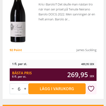
Kris i Barolo?! Det skulle man nästan tro
när man ser priset på Tenute Neirano
Barolo DOCG 2022. Men sanningen är en
helt annan. Barolo är...
92 Point
James Suckling
1 fl. per st.
489,95
SEK
269,95
BÄSTA PRIS
SEK
6 fl. per st.
LÄGG I VARUKORG