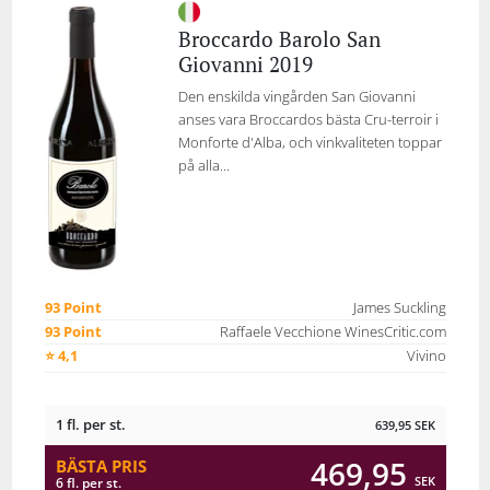
Broccardo Barolo San
Giovanni 2019
Den enskilda vingården San Giovanni
anses vara Broccardos bästa Cru-terroir i
Monforte d'Alba, och vinkvaliteten toppar
på alla...
93 Point
James Suckling
93 Point
Raffaele Vecchione WinesCritic.com
⭐ 4,1
Vivino
1 fl. per st.
639,95
SEK
469,95
BÄSTA PRIS
SEK
6 fl. per st.