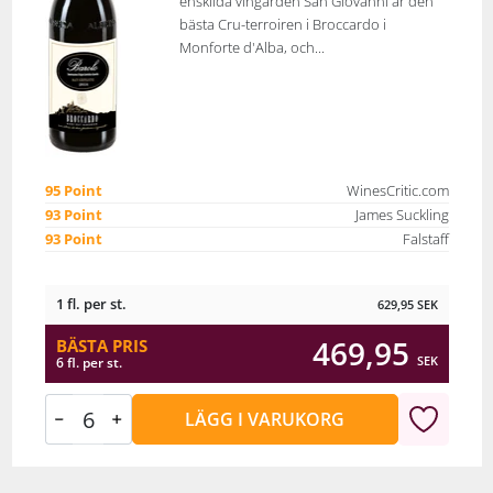
enskilda vingården San Giovanni är den
bästa Cru-terroiren i Broccardo i
Monforte d'Alba, och...
95 Point
WinesCritic.com
93 Point
James Suckling
93 Point
Falstaff
1 fl. per st.
629,95
SEK
469,95
BÄSTA PRIS
SEK
6 fl. per st.
LÄGG I VARUKORG