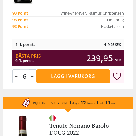
93 Point
Winewherever, Rasmus Christensen
93 Point
Houlberg
92 Point
Flaskehalsen
1 fl. per st.
419,95
SEK
239,95
BÄSTA PRIS
SEK
6 fl. per st.
LÄGG I VARUKORG
1
12
1
11
ERBJUDANDET SLUTAR OM:
dagar
timmar
min
sek
Tenute Neirano Barolo
DOCG 2022