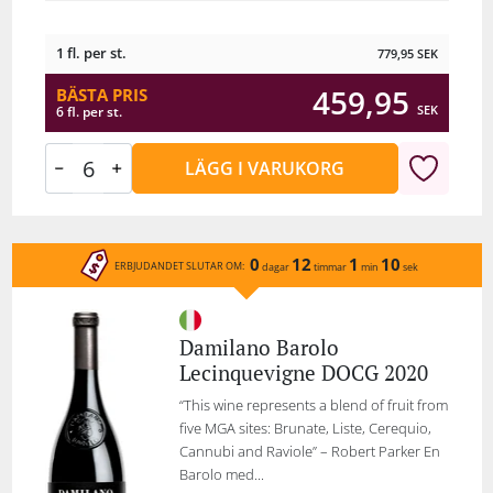
1 fl. per st.
779,95
SEK
459,95
BÄSTA PRIS
SEK
6 fl. per st.
LÄGG I VARUKORG
0
12
1
10
ERBJUDANDET SLUTAR OM:
dagar
timmar
min
sek
Damilano Barolo
Lecinquevigne DOCG 2020
“This wine represents a blend of fruit from
five MGA sites: Brunate, Liste, Cerequio,
Cannubi and Raviole” – Robert Parker En
Barolo med...