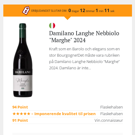
0
12
1
11
ERBJUDANDET SLUTAR OM:
dagar
timmar
min
sek
Damilano Langhe Nebbiolo
"Marghe" 2024
Kraft som en Barolo och elegans som en
stor Bourgogne!Det måste vara rubriken
på Damilano Langhe Nebbiolo “Marghe”
2024. Damilano är inte...
94 Point
Flaskehalsen
★★★★★ – Imponerende kvalitet til prisen
Flaskehalsen
91 Point
Vin.connaisseur