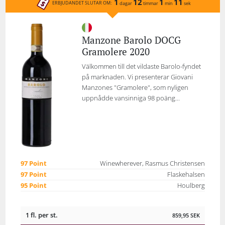
1
12
1
11
ERBJUDANDET SLUTAR OM:
dagar
timmar
min
sek
Manzone Barolo DOCG
Gramolere 2020
Välkommen till det vildaste Barolo-fyndet
på marknaden. Vi presenterar Giovani
Manzones "Gramolere", som nyligen
uppnådde vansinniga 98 poäng...
97 Point
Winewherever, Rasmus Christensen
97 Point
Flaskehalsen
95 Point
Houlberg
1 fl. per st.
859,95
SEK