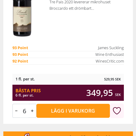
Tre Pais 2020 levererar mikrohuset
Broccardo ett drömbart...
93 Point
James Suckling
93 Point
Wine Enthusiast
92 Point
WinesCritic.com
1 fl. per st.
529,95
SEK
349,95
BÄSTA PRIS
SEK
6 fl. per st.
LÄGG I VARUKORG