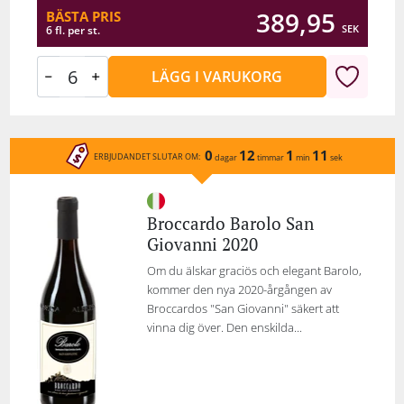
389,95
BÄSTA PRIS
SEK
6 fl. per st.
LÄGG I VARUKORG
0
12
1
11
ERBJUDANDET SLUTAR OM:
dagar
timmar
min
sek
Broccardo Barolo San
Giovanni 2020
Om du älskar graciös och elegant Barolo,
kommer den nya 2020-årgången av
Broccardos "San Giovanni" säkert att
vinna dig över. Den enskilda...