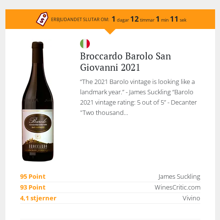
1
12
1
11
ERBJUDANDET SLUTAR OM:
dagar
timmar
min
sek
Broccardo Barolo San
Giovanni 2021
“The 2021 Barolo vintage is looking like a
landmark year.” - James Suckling “Barolo
2021 vintage rating: 5 out of 5” - Decanter
"Two thousand...
95 Point
James Suckling
93 Point
WinesCritic.com
4,1 stjerner
Vivino