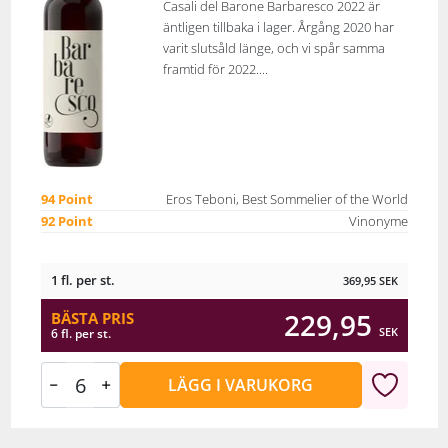
Casali del Barone Barbaresco 2022 är
äntligen tillbaka i lager. Årgång 2020 har
varit slutsåld länge, och vi spår samma
framtid för 2022....
94 Point
Eros Teboni, Best Sommelier of the World
92 Point
Vinonyme
1 fl. per st.
369,95
SEK
229,95
BÄSTA PRIS
SEK
6 fl. per st.
LÄGG I VARUKORG