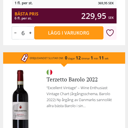
1 fl. per st.
369,95
SEK
229,95
BÄSTA PRIS
SEK
6 fl. per st.
LÄGG I VARUKORG
0
12
1
11
ERBJUDANDET SLUTAR OM:
dagar
timmar
min
sek
Terzetto Barolo 2022
“Excellent Vintage” – Wine Enthusiast
Vintage Chart (årgångsschema, Barolo
2022) Ny årgång av Danmarks sannolikt
allra bästa Barolo i sin...