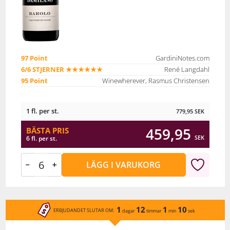
97 Point
GardiniNotes.com
6/6 STJERNER ★★★★★★
René Langdahl
95 Point
Winewherever, Rasmus Christensen
1 fl. per st.
779,95
SEK
459,95
BÄSTA PRIS
SEK
6 fl. per st.
LÄGG I VARUKORG
1
12
1
10
ERBJUDANDET SLUTAR OM:
dagar
timmar
min
sek