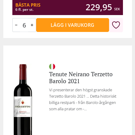
229,95
BÄSTA PRIS
SEK
6 fl. per st.
LÄGG I VARUKORG
Tenute Neirano Terzetto
Barolo 2021
Vi presenterar den högst granskade
Terzetto Barolo 2021 ... Detta historiskt
billiga restparti - från Barolo-årgången
som alla pratar om -...