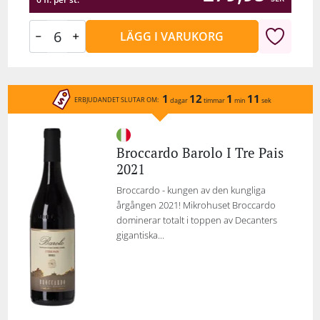
LÄGG I VARUKORG
1
12
1
11
ERBJUDANDET SLUTAR OM:
dagar
timmar
min
sek
Broccardo Barolo I Tre Pais
2021
Broccardo - kungen av den kungliga
årgången 2021! Mikrohuset Broccardo
dominerar totalt i toppen av Decanters
gigantiska...