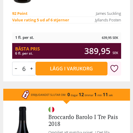
92 Point
James Suckling
Value rating 5 ud af 6 stjerner
Jyllands Posten
1 fl. per st.
639,95
SEK
389,95
BÄSTA PRIS
SEK
6 fl. per st.
LÄGG I VARUKORG
0
12
1
11
ERBJUDANDET SLUTAR OM:
dagar
timmar
min
sek
Broccardo Barolo I Tre Pais
2018
Omöjligt att matcha priset...! Det lilla