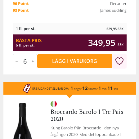
96 Point
Decanter
93 Point
James Suckling
1 fl. per st.
529,95
SEK
349,95
BÄSTA PRIS
SEK
6 fl. per st.
LÄGG I VARUKORG
1
12
1
11
ERBJUDANDET SLUTAR OM:
dagar
timmar
min
sek
Broccardo Barolo I Tre Pais
2020
Kung Barolo från Broccardo i den nya
årgången 2020! Med det topprankade I