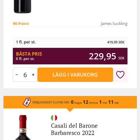
90 Point
James Suckling
1 fl. per st.
419,95
SEK
229,95
BÄSTA PRIS
SEK
6 fl. per st.
LÄGG I VARUKORG
0
12
1
11
ERBJUDANDET SLUTAR OM:
dagar
timmar
min
sek
Casali del Barone
Barbaresco 2022