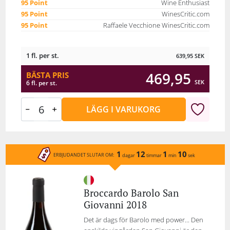
95 Point
Wine Enthusiast
95 Point
WinesCritic.com
95 Point
Raffaele Vecchione WinesCritic.com
1 fl. per st.
639,95
SEK
469,95
BÄSTA PRIS
SEK
6 fl. per st.
LÄGG I VARUKORG
1
12
1
10
ERBJUDANDET SLUTAR OM:
dagar
timmar
min
sek
Broccardo Barolo San
Giovanni 2018
Det är dags för Barolo med power... Den