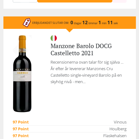
0
12
1
11
ERBJUDANDET SLUTAR OM:
dagar
timmar
min
sek
Manzone Barolo DOCG
Castelletto 2021
Recensionerna ovan talar för sig själva ...
År efter år levererar Manzones Cru
Castelletto single-vineyard Barolo på en
skyhög nivå - men...
97 Point
Vinous
97 Point
Houlberg
97 Point
Flaskehalsen