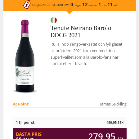
0
12
1
11
ERBJUDANDET SLUTAR OM:
dagar
timmar
min
sek
Tenute Neirano Barolo
DOCG 2021
Rulla ihop sängöverkastet och fyll glaset
till brädden! 2021 kommer med den
superkvalitet som alla Barolo‑fans har
suckat efter... Kraftfull...
92 Point
James Suckling
1 fl. per st.
489,95
SEK
279,95
BÄSTA PRIS
SEK
6 fl. per st.