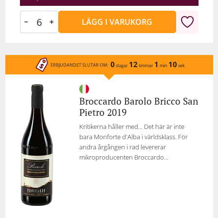
LÄGG I VARUKORG
0
12
1
10
ERBJUDANDET SLUTAR OM:
dagar
timmar
min
sek
Broccardo Barolo Bricco San
Pietro 2019
Kritikerna håller med... Det här är inte
bara Monforte d'Alba i världsklass. För
andra årgången i rad levererar
mikroproducenten Broccardo...