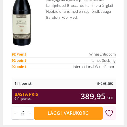
familjehuset Broccardo har i flera år glatt
Nebbiolo-fans med en rad förstklassiga
Barolo-inköp. Med...
92 Point
WinesCritic.com
92 point
James Suckling
92 point
International Wine Report
1 fl. per st.
549,95
SEK
389,95
BÄSTA PRIS
SEK
6 fl. per st.
LÄGG I VARUKORG