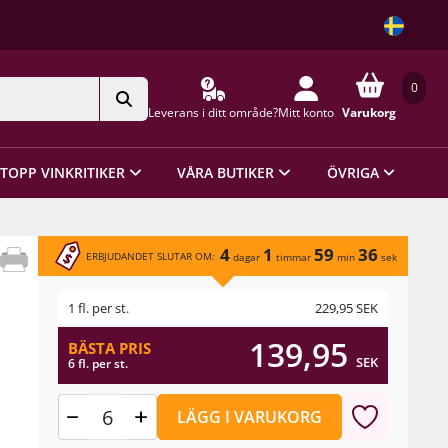
0
Leverans i ditt område?
Mitt konto
Varukorg
TOPP VINKRITIKER
VÅRA BUTIKER
ÖVRIGA
4
1
59
36
ERBJUDANDET SLUTAR OM:
dagar
timmar
min
sek
1 fl. per st.
229,95
SEK
139,95
BÄSTA PRIS
SEK
6 fl. per st.
LÄGG I VARUKORG