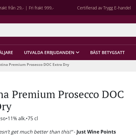
rakt från 29,- | Fri frakt 999,-
Certifierad av Trygg E-handel
ÄLJARE
UTVALDA ERBJUDANDEN
BÄST BETYGSATT
tina Premium Prosecco DOC Extra Dry
na Premium Prosecco DOC
Dry
iso
11% alk.
75 cl
esn’t get much better than this!"
-
Just Wine Points