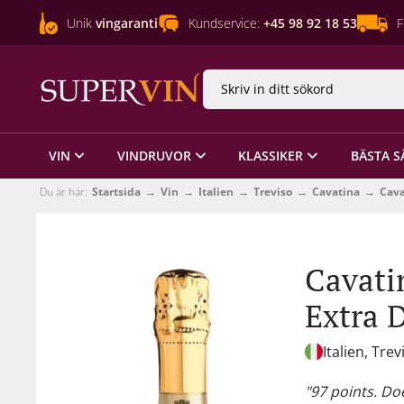
Unik
vingaranti
Kundservice:
+45 98 92 18 53
F
VIN
VINDRUVOR
KLASSIKER
BÄSTA S
Du är här:
Startsida
Vin
Italien
Treviso
Cavatina
Cava
Cavati
Extra 
Italien, Trev
"97 points. Do