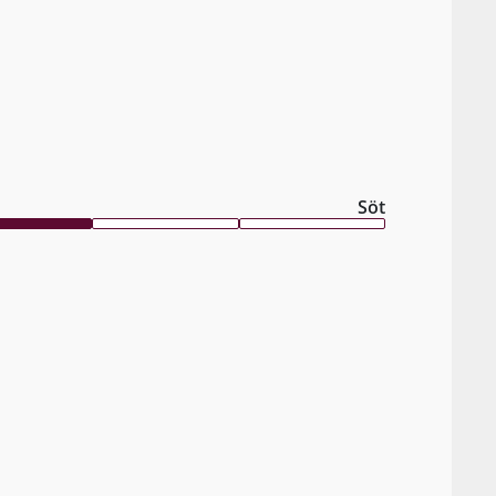
være 
Söt