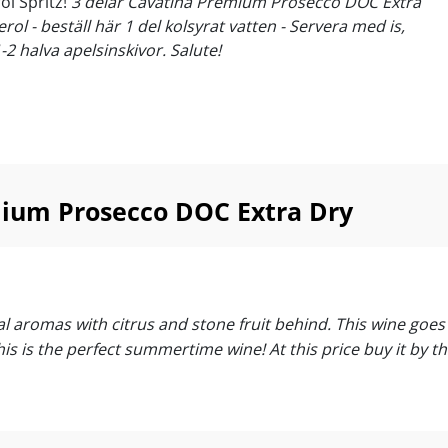
ol Spritz!
3 delar Cavatina Premium Prosecco DOC Extra
rol - beställ här
1 del kolsyrat vatten
- Servera med is,
2 halva apelsinskivor. Salute!
mium Prosecco DOC Extra Dry
ral aromas with citrus and stone fruit behind. This wine goe
is is the perfect summertime wine! At this price buy it by th