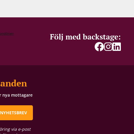
Följ med backstage:
danden
ör nya mottagare
 NYHETSBREV
öring via e-post