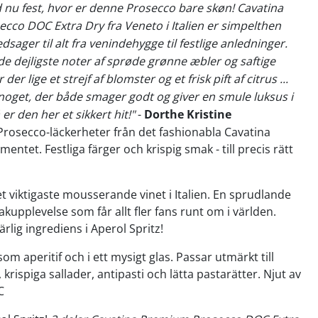
d nu fest, hvor er denne Prosecco bare skøn! Cavatina
co DOC Extra Dry fra Veneto i Italien er simpelthen
dsager til alt fra venindehygge til festlige anledninger.
e dejligste noter af sprøde grønne æbler og saftige
der lige et strejf af blomster og et frisk pift af citrus ...
noget, der både smager godt og giver en smule luksus i
r den her et sikkert hit!"
-
Dorthe Kristine
rosecco-läckerheter från det fashionabla Cavatina
ntet. Festliga färger och krispig smak - till precis rätt
t viktigaste mousserande vinet i Italien. En sprudlande
akupplevelse som får allt fler fans runt om i världen.
lig ingrediens i Aperol Spritz!
m aperitif och i ett mysigt glas. Passar utmärkt till
, krispiga sallader, antipasti och lätta pastarätter. Njut av
C