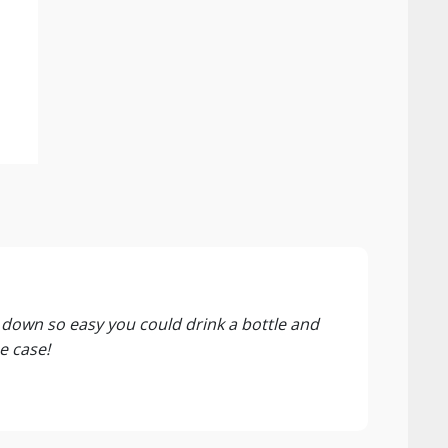
91 P
Dorth
s down so easy you could drink a bottle and
Hold 
e case!
alt f
bloms
Denne
holde