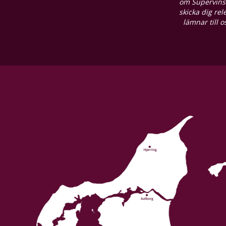
om Supervins 
skicka dig re
lämnar till 
Restsöcker
12,9 g/L
Syrainnehåll
5,6 g/L