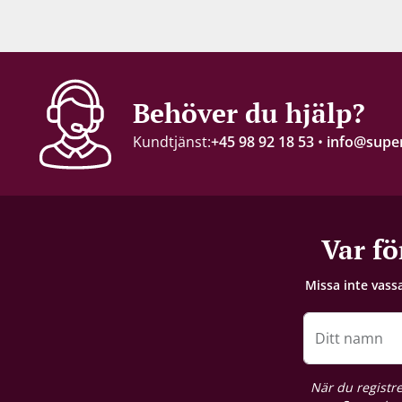
Alkohol-%
11 %
Servering
Behöver du hjälp?
6-10°C
Kundtjänst:
+45 98 92 18 53
•
info@super
Lagringspotential
2-3 år
Förslutning
Var fö
Champagnekork
Missa inte vass
Förpackning
6 st. kartong
Ditt namn
Allergener
När du registre
Svaveldioxid / Sulfiter