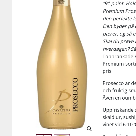
"91 point. Hol
Premium Prosec
den perfekte le
Den byder på d
pærer, og så er 
Skal du prøve 
hverdagen? Så e
Topprankade P
Premium-sortime
pris.
Prosecco är de
och fruktig sm
Även en oumbär
Uppfriskande so
skaldjur, sushi
vinet vid 6-10°