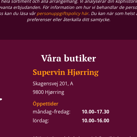
hela sortiment och alla arrangemang. Vi analyserar din köphistorik
levanta erbjudanden. För information om hur vi behandlar de pers
oss kan du läsa vår
personuppgiftspolicy här
. Du kan när som helst
preferenser eller återkalla ditt samtycke.
Våra butiker
Supervin Hjørring
Skagensvej 201, A
9800 Hjørring
Öppettider
måndag–fredag:
10.00–17.30
lördag:
10.00–16.00