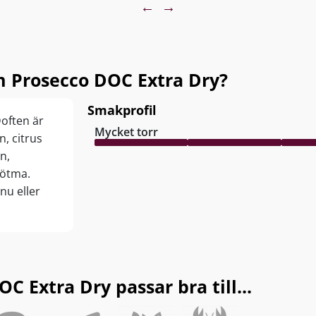
←
→
 Prosecco DOC Extra Dry?
Smakprofil
Doften är
Mycket torr
n, citrus
n,
sötma.
 nu eller
 Extra Dry passar bra till...