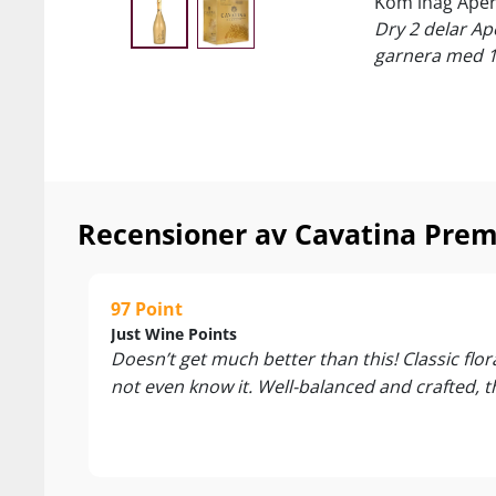
Kom ihåg Aper
Dry
2 delar Ape
garnera med 1-
Recensioner av Cavatina Pre
97 Point
Just Wine Points
Doesn’t get much better than this! Classic flo
not even know it. Well-balanced and crafted, th