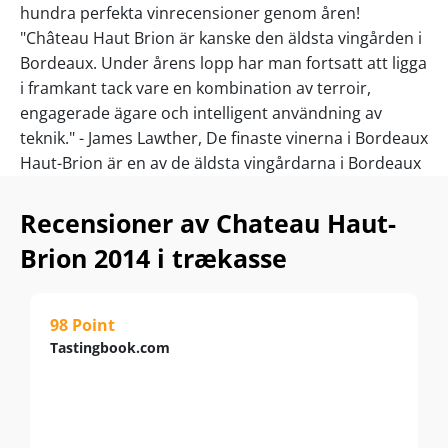
hundra perfekta vinrecensioner genom åren!
"Château Haut Brion är kanske den äldsta vingården i
Bordeaux. Under årens lopp har man fortsatt att ligga
i framkant tack vare en kombination av terroir,
engagerade ägare och intelligent användning av
teknik." - James Lawther, De finaste vinerna i Bordeaux
Haut-Brion är en av de äldsta vingårdarna i Bordeaux
med produktion från 1525. Det blev också det första
vinet från regionen som uppnådde kultstatus utanför
Recensioner av Chateau Haut-
Frankrike. Så tidigt som 1663 skrev den engelske
Brion 2014 i trækasse
tjänstemannen och författaren Samuel Pepys följande
"topprecension" i en av sina berömda och mycket
lästa dagböcker.. "Jag drack ett slags franskt vin, kallat
98 Point
Ho Bryan, som har en god och mest speciell smak
Tastingbook.com
som jag någonsin träffat på." Det säger allt om
slottets oantastliga specialstatus att Haut-Brion var
det enda röda vinet utanför slottet som inkluderades
i den annars Haut-Médoc-specifika 1855-