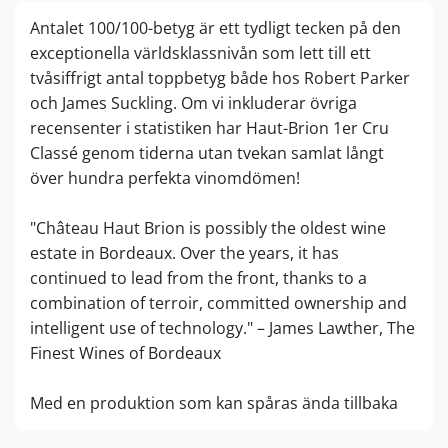
oöverträffad i Pessac-Léognan-appellationen. Grand
Antalet 100/100-betyg är ett tydligt tecken på den
Vin: Château Haut-Brion, 1. Cru Classé (1855 Médoc &
exceptionella världsklassnivån som lett till ett
Graves) 2. Vin: Le Clarence de Haut-Brion Plats:
tvåsiffrigt antal toppbetyg både hos Robert Parker
Pessac-Léognan Planterat område: 50 ha (plus ca 3 ha
och James Suckling. Om vi inkluderar övriga
avsedda för vitt vin) Planterade druvsorter: 44,4%
recensenter i statistiken har Haut-Brion 1er Cru
Merlot, 43,9% Cabernet Sauvignon, 9,7% Cabernet
Classé genom tiderna utan tvekan samlat långt
Franc, 1% Petit Verdot Fatlagring: upp till 24 månader
över hundra perfekta vinomdömen!
på upp till 100% nya barriquer (beroende på årgång)
"Château Haut Brion is possibly the oldest wine
estate in Bordeaux. Over the years, it has
continued to lead from the front, thanks to a
combination of terroir, committed ownership and
intelligent use of technology." – James Lawther, The
Finest Wines of Bordeaux
Med en produktion som kan spåras ända tillbaka
till 1525 är Haut-Brion bland de äldsta namngivna