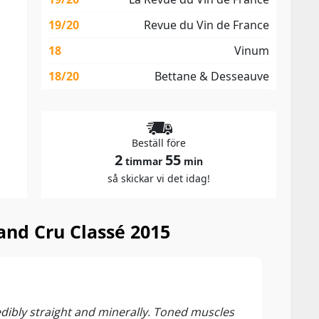
19/20
Revue du Vin de France
18
Vinum
18/20
Bettane & Desseauve
Beställ före
2
55
timmar
min
så skickar vi det idag!
and Cru Classé 2015
99 P
The Wi
edibly straight and minerally. Toned muscles
With 