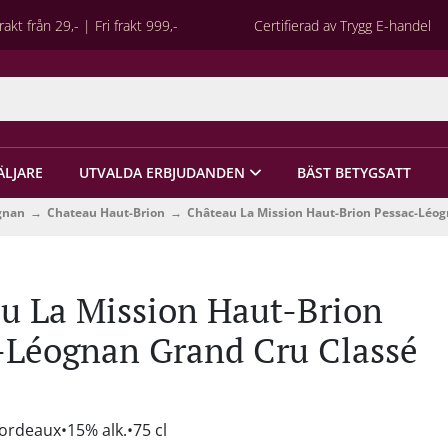
rakt från 29,- | Fri frakt 999,-
Certifierad av Trygg E-handel
ÄLJARE
UTVALDA ERBJUDANDEN
BÄST BETYGSATT
gnan
Chateau Haut-Brion
Château La Mission Haut-Brion Pessac-Léog
u La Mission Haut-Brion
-Léognan Grand Cru Classé
Bordeaux
15% alk.
75 cl