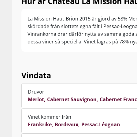
Hur är Château La Mission Hau
La Mission Haut-Brion 2015 är gjord av 58% Me
skördade från slottets egna fält i Pessac-Leog
Vinrankorna drar därför nytta av samma goda 
dessa viner så speciella. Vinet lagras på 78% nya
Vindata
Druvor
Merlot
Cabernet Sauvignon
Cabernet Franc
Vinet kommer från
Frankrike
Bordeaux
Pessac-Léognan