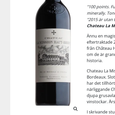
"100 points. Fu
minerally. To
"2015 är utan 
Chateau La M
Ännu en magis
eftertraktade 
från Château H
om de är grann
historia.
Chateau La Mis
Bordeaux. Slot
har det tillhö
närliggande Ch
djupa grusavla
vinstockar. År
I skrivande st