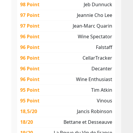
98 Point
Jeb Dunnuck
97 Point
Jeannie Cho Lee
97 Point
Jean-Marc Quarin
96 Point
Wine Spectator
96 Point
Falstaff
96 Point
CellarTracker
96 Point
Decanter
96 Point
Wine Enthusiast
95 Point
Tim Atkin
95 Point
Vinous
18,5/20
Jancis Robinson
18/20
Bettane et Desseauve
19/20
La Revue du Vin de France