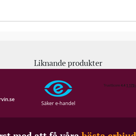
Liknande produkter
vin.se
Säker e-handel
rst med att få våra
bästa erbju