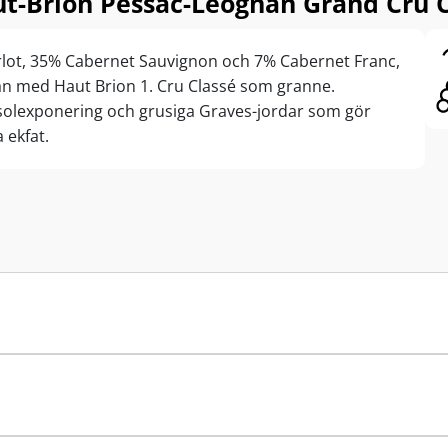
t-Brion Pessac-Léognan Grand Cru C
rlot, 35% Cabernet Sauvignon och 7% Cabernet Franc,
nan med Haut Brion 1. Cru Classé som granne.
solexponering och grusiga Graves-jordar som gör
 ekfat.