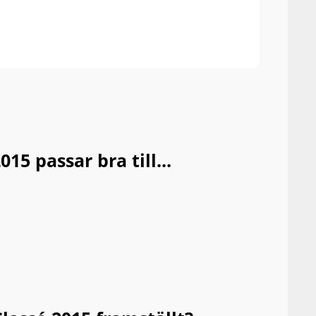
of fr
yet i
5 passar bra till...