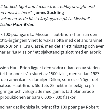
ll-bodied, tight and focused. Incredibly straight and
ned muscles here"
-
James Suckling
tvekan en av de bästa årgångarna på La Mission!" -
ission Haut-Brion
k 100-poängare La Mission Haut-Brion - här från den
2015-årgången! Vinet förväxlas ofta med det andra vinet
aut-Brion 1. Cru Classé, men det är ett misstag och även
ar är "La Mission" ett självständigt slott med en ärorik
sion Haut Brion ligger i den södra utkanten av staden
tet har anor från slutet av 1500-talet, men sedan 1983
rt den amerikanska familjen Dillon, som också äger det
ateau Haut-Brion. Slottets 25 hektar är belägna på
gringar och välsignade med gamla, tätt planterade
sproduktionen är bara 6.000-7.000 flaskor.
und har det ikoniska kultvinet fått 100 poäng av Robert