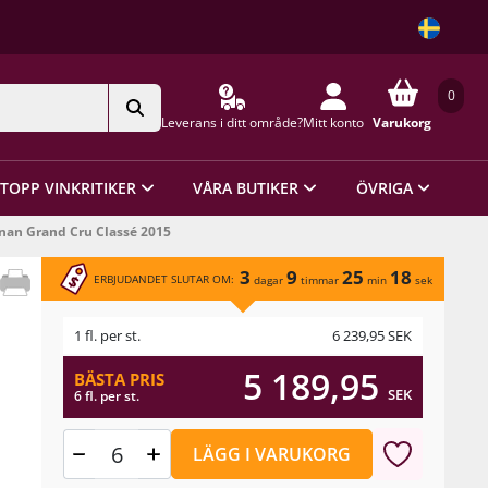
0
Leverans i ditt område?
Mitt konto
Varukorg
TOPP VINKRITIKER
VÅRA BUTIKER
ÖVRIGA
nan Grand Cru Classé 2015
3
9
25
18
ERBJUDANDET SLUTAR OM:
dagar
timmar
min
sek
1 fl. per st.
6 239,95
SEK
5 189,95
BÄSTA PRIS
SEK
6 fl. per st.
LÄGG I VARUKORG