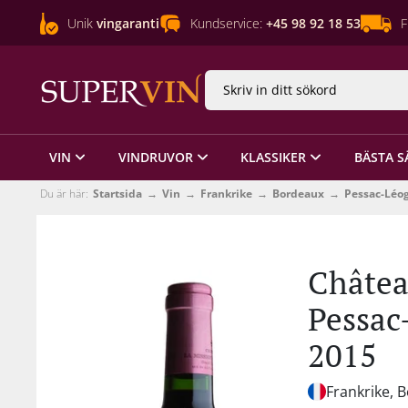
Unik
vingaranti
Kundservice:
+45 98 92 18 53
F
VIN
VINDRUVOR
KLASSIKER
BÄSTA S
Du är här:
Startsida
Vin
Frankrike
Bordeaux
Pessac-Léo
Châtea
Pessac
2015
Frankrike, 