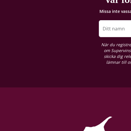
+25 år fra høståret
Missa inte vass
Förslutning
Kork
Ditt namn
Förpackning
När du registre
6 st. kartong
om Supervins 
skicka dig re
lämnar till 