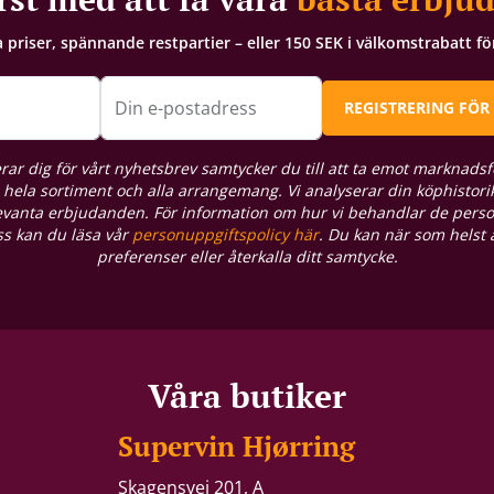
a priser, spännande restpartier – eller 150 SEK i välkomstrabatt f
Din e-postadress
REGISTRERING FÖR
rar dig för vårt nyhetsbrev samtycker du till att ta emot marknadsf
hela sortiment och alla arrangemang. Vi analyserar din köphistorik
levanta erbjudanden. För information om hur vi behandlar de pers
oss kan du läsa vår
personuppgiftspolicy här
. Du kan när som helst
preferenser eller återkalla ditt samtycke.
Våra butiker
Supervin Hjørring
Skagensvej 201, A