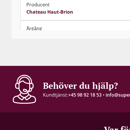
Producent
Chateau Haut-Brion
Årgång
2015
Innehåll
75 cl
Alkohol-%
Behöver du hjälp?
15 %
Kundtjänst:
+45 98 92 18 53
•
info@super
Servering
16-18°C
Lagringspotential
Var fö