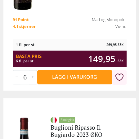
91 Point
Mad og Monopolet
4,1 stjerner
Vivino
1 fl. per st.
269,95
SEK
149,95
BÄSTA PRIS
SEK
6 fl. per st.
LÄGG I VARUKORG
Ekologisk
Buglioni Ripasso Il
Bugiardo 2023 ØKO