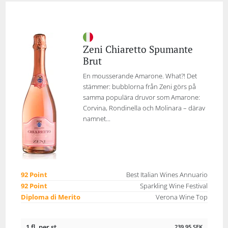
Zeni Chiaretto Spumante
Brut
En mousserande Amarone. What?! Det
stämmer: bubblorna från Zeni görs på
samma populära druvor som Amarone:
Corvina, Rondinella och Molinara – därav
namnet...
92 Point
Best Italian Wines Annuario
92 Point
Sparkling Wine Festival
Diploma di Merito
Verona Wine Top
1 fl. per st.
239,95
SEK