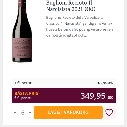
Buglioni Recioto Il
Narcisista 2021 ØKO
Buglionis Recioto della Valpolicella
Classico "Il Narcisista" ger dig smaken av
husets berömda 96 poäng Amarone i en
oemotståndligt söt och...
1 fl. per st.
479,95
SEK
349,95
BÄSTA PRIS
SEK
6 fl. per st.
LÄGG I VARUKORG