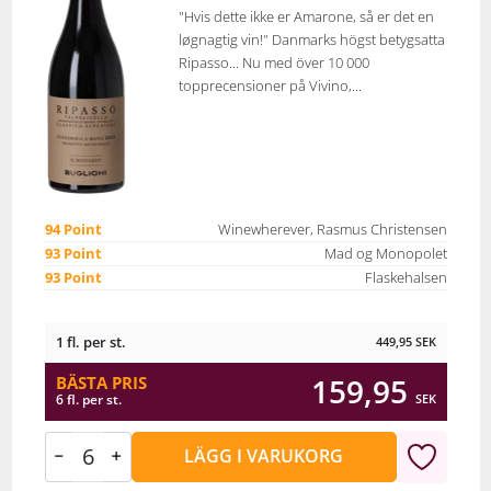
"Hvis dette ikke er Amarone, så er det en
løgnagtig vin!" Danmarks högst betygsatta
Ripasso... Nu med över 10 000
topprecensioner på Vivino,...
94 Point
Winewherever, Rasmus Christensen
93 Point
Mad og Monopolet
93 Point
Flaskehalsen
1 fl. per st.
449,95
SEK
159,95
BÄSTA PRIS
SEK
6 fl. per st.
LÄGG I VARUKORG