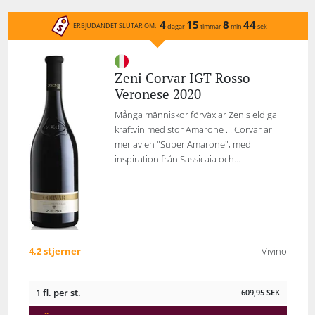
4
15
8
44
ERBJUDANDET SLUTAR OM:
dagar
timmar
min
sek
Zeni Corvar IGT Rosso
Veronese 2020
Många människor förväxlar Zenis eldiga
kraftvin med stor Amarone ... Corvar är
mer av en "Super Amarone", med
inspiration från Sassicaia och...
4,2 stjerner
Vivino
1 fl. per st.
609,95
SEK