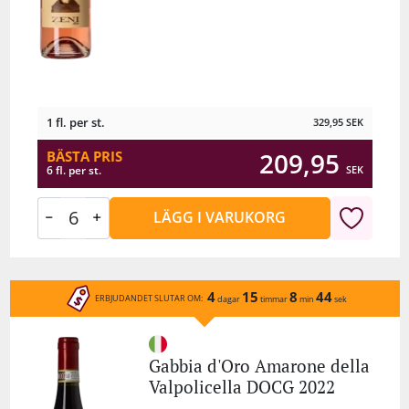
1 fl. per st.
329,95
SEK
209,95
BÄSTA PRIS
SEK
6 fl. per st.
LÄGG I VARUKORG
4
15
8
44
ERBJUDANDET SLUTAR OM:
dagar
timmar
min
sek
Gabbia d'Oro Amarone della
Valpolicella DOCG 2022