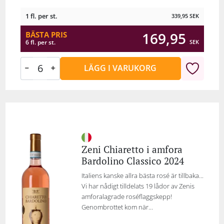
1 fl. per st.
339,95
SEK
169,95
BÄSTA PRIS
SEK
6 fl. per st.
LÄGG I VARUKORG
Zeni Chiaretto i amfora
Bardolino Classico 2024
Italiens kanske allra bästa rosé är tillbaka...
Vi har nådigt tilldelats 19 lådor av Zenis
amforalagrade roséflaggskepp!
Genombrottet kom när...