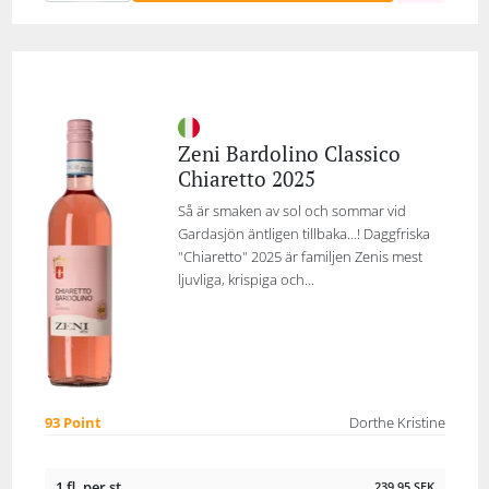
Zeni Bardolino Classico
Chiaretto 2025
Så är smaken av sol och sommar vid
Gardasjön äntligen tillbaka…! Daggfriska
"Chiaretto" 2025 är familjen Zenis mest
ljuvliga, krispiga och...
93 Point
Dorthe Kristine
1 fl. per st.
239,95
SEK