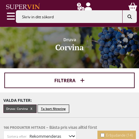
Druva
Corvina
FILTRERA
VALDA FILTER:
Druva: Corvina
Ta bort filtrering
– Bästa pris visas alltid först
166 PRODUKTER HITTADE
Erbjudande (14)
Sortera efter: