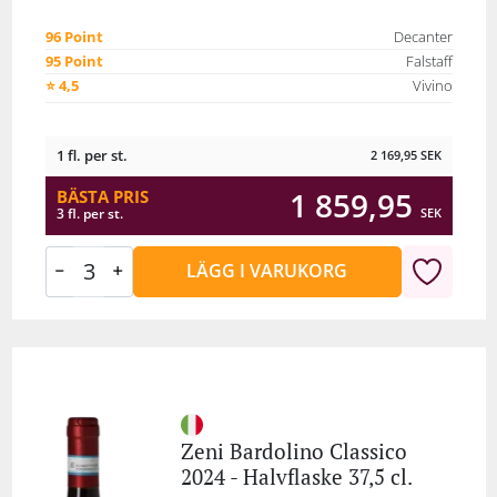
96 Point
Decanter
95 Point
Falstaff
⭐ 4,5
Vivino
1 fl. per st.
2 169,95
SEK
1 859,95
BÄSTA PRIS
SEK
3 fl. per st.
LÄGG I VARUKORG
Zeni Bardolino Classico
2024 - Halvflaske 37,5 cl.