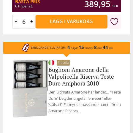
389,95
BÄSTA PRIS
SEK
6 fl. per st.
LÄGG I VARUKORG
4
15
8
44
ERBJUDANDET SLUTAR OM:
dagar
timmar
min
sek
Trälåda
Buglioni Amarone della
Valpolicella Riserva Teste
Dure Amphora 2010
Den ultimata Amarone har landat.... “Teste
Dure” betyder ungefär ’enveten’ eller
’stålsatt’. Ett mycket passande namn för en
Amarone Riserva...