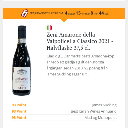
4
15
8
44
ERBJUDANDET SLUTAR OM:
dagar
timmar
min
sek
Zeni Amarone della
Valpolicella Classico 2021 -
Halvflaske 37,5 cl.
Gläd dig... Danmarks bästa Amarone-köp
är redo att glädja sig åt den största
årgången sedan 2010! 93 poäng från
James Suckling säger allt...
93 Point
James Suckling
93 Point
Best Italian Wines Annuario
93 Point
Mad og Monopolet