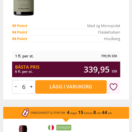
95 Point
Mad og Monopolet
94 Point
Flaskehalsen
94 Point
Houlberg
1 fl. per st.
799,95
SEK
339,95
BÄSTA PRIS
SEK
6 fl. per st.
LÄGG I VARUKORG
4
15
8
44
ERBJUDANDET SLUTAR OM:
dagar
timmar
min
sek
Ekologisk