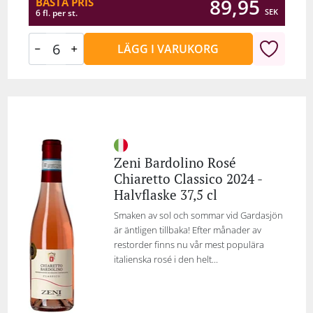
89,95
BÄSTA PRIS
SEK
6 fl. per st.
LÄGG I VARUKORG
Zeni Bardolino Rosé
Chiaretto Classico 2024 -
Halvflaske 37,5 cl
Smaken av sol och sommar vid Gardasjön
är äntligen tillbaka! Efter månader av
restorder finns nu vår mest populära
italienska rosé i den helt...