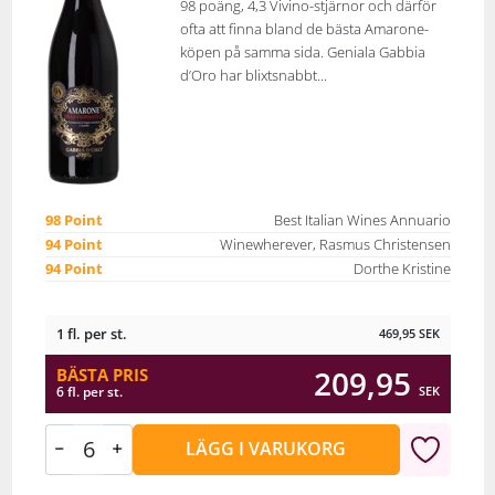
98 poäng, 4,3 Vivino-stjärnor och därför
ofta att finna bland de bästa Amarone-
köpen på samma sida. Geniala Gabbia
d’Oro har blixtsnabbt...
98 Point
Best Italian Wines Annuario
94 Point
Winewherever, Rasmus Christensen
94 Point
Dorthe Kristine
1 fl. per st.
469,95
SEK
209,95
BÄSTA PRIS
SEK
6 fl. per st.
LÄGG I VARUKORG