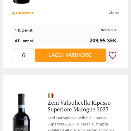
4,1 stjerner
Vivino
1 fl. per st.
269,95
SEK
209,95
SEK
6 fl. per st.
LÄGG I VARUKORG
Zeni Valpolicella Ripasso
Superiore Marogne 2023
Zeni Marogne Valpolicella Ripasso
Superiore 2023… Ripasso av högsta
kvalitet till ett pris som nästan är för bra