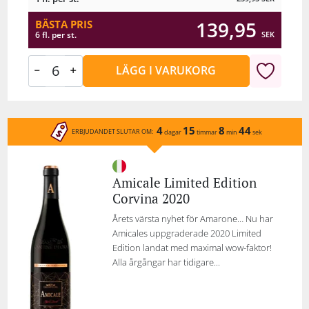
139,95
BÄSTA PRIS
SEK
6 fl. per st.
LÄGG I VARUKORG
4
15
8
44
ERBJUDANDET SLUTAR OM:
dagar
timmar
min
sek
Amicale Limited Edition
Corvina 2020
Årets värsta nyhet för Amarone… Nu har
Amicales uppgraderade 2020 Limited
Edition landat med maximal wow-faktor!
Alla årgångar har tidigare...