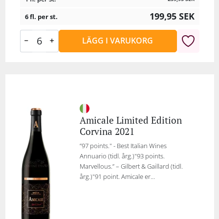
199,95
SEK
6 fl. per st.
LÄGG I VARUKORG
Amicale Limited Edition
Corvina 2021
”97 points." - Best Italian Wines
Annuario (tidl. årg.)"93 points.
Marvellous.” – Gilbert & Gaillard (tidl.
årg.)"91 point. Amicale er...