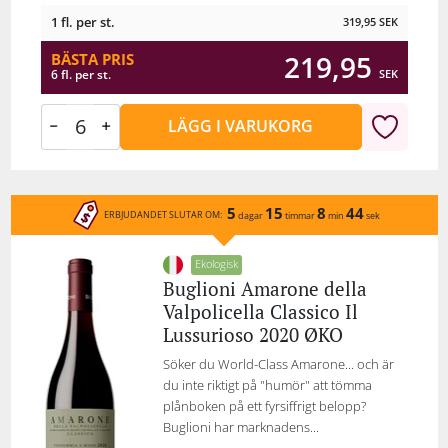
1 fl. per st.
319,95
SEK
219,95
BÄSTA PRIS
SEK
6 fl. per st.
LÄGG I VARUKORG
5
15
8
44
ERBJUDANDET SLUTAR OM:
dagar
timmar
min
sek
Ekologisk
Buglioni Amarone della
Valpolicella Classico Il
Lussurioso 2020 ØKO
Söker du World-Class Amarone... och är
du inte riktigt på "humör" att tömma
plånboken på ett fyrsiffrigt belopp?
Buglioni har marknadens...