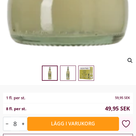
1 fl. per st.
59,95
SEK
49,95
SEK
8 fl. per st.
LÄGG I VARUKORG