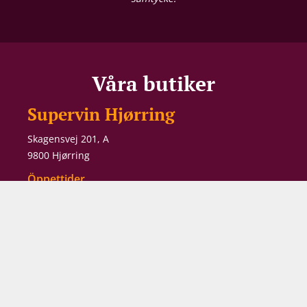
Våra butiker
Supervin Hjørring
Skagensvej 201, A
9800 Hjørring
Öppettider
måndag–fredag:
10.00–17.30
lördag:
10.00–16.00
Supervin Aalborg
Alexander Foss Gade 10
9000 Aalborg
Öppettider