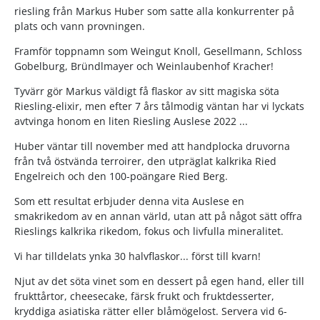
riesling från Markus Huber som satte alla konkurrenter på
plats och vann provningen.
Framför toppnamn som Weingut Knoll, Gesellmann, Schloss
Gobelburg, Bründlmayer och Weinlaubenhof Kracher!
Tyvärr gör Markus väldigt få flaskor av sitt magiska söta
Riesling-elixir, men efter 7 års tålmodig väntan har vi lyckats
avtvinga honom en liten Riesling Auslese 2022 ...
Huber väntar till november med att handplocka druvorna
från två östvända terroirer, den utpräglat kalkrika Ried
Engelreich och den 100-poängare Ried Berg.
Som ett resultat erbjuder denna vita Auslese en
smakrikedom av en annan värld, utan att på något sätt offra
Rieslings kalkrika rikedom, fokus och livfulla mineralitet.
Vi har tilldelats ynka 30 halvflaskor... först till kvarn!
Njut av det söta vinet som en dessert på egen hand, eller till
frukttårtor, cheesecake, färsk frukt och fruktdesserter,
kryddiga asiatiska rätter eller blåmögelost. Servera vid 6-