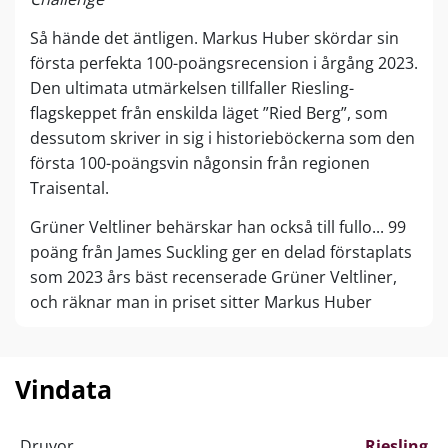
Så hände det äntligen. Markus Huber skördar sin
första perfekta 100-poängsrecension i årgång 2023.
Den ultimata utmärkelsen tillfaller Riesling-
flagskeppet från enskilda läget ”Ried Berg”, som
dessutom skriver in sig i historieböckerna som den
första 100-poängsvin någonsin från regionen
Traisental.
Grüner Veltliner behärskar han också till fullo... 99
poäng från James Suckling ger en delad förstaplats
som 2023 års bäst recenserade Grüner Veltliner,
och räknar man in priset sitter Markus Huber
ensam överst på tronen…
Med sina uttalat kalkhaltiga sluttningar i skydd av
Vindata
västanvinden påminner Traisentals vinlandskap en
hel del om Bourgogne… Och accepterar man
denna premiss ligger det nära till hands att jämföra
Druvor
Riesling