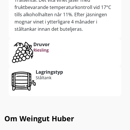
Traisental. Det vita vinet jäser med
fruktbevarande temperaturkontroll vid 17°C
tills alkoholhalten når 11%. Efter jäsningen
mognar vinet i ytterligare 4 månader i
ståltankar innan det buteljeras.
Druvor
Riesling
Lagringstyp
Ståltank
Om Weingut Huber