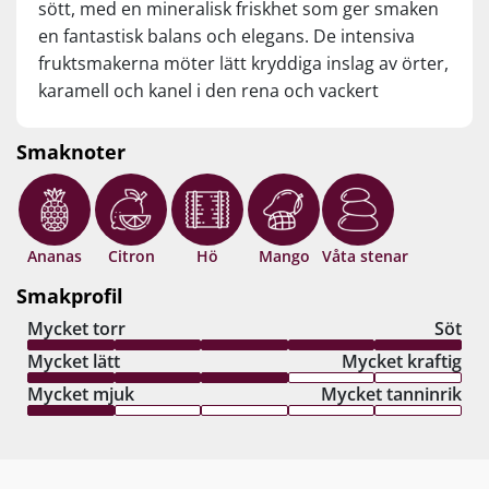
sött, med en mineralisk friskhet som ger smaken
en fantastisk balans och elegans. De intensiva
fruktsmakerna möter lätt kryddiga inslag av örter,
karamell och kanel i den rena och vackert
fokuserade avslutningen som fortsätter och
fortsätter tills slutsatsen är tydlig... Söt Riesling i
Smaknoter
världsklass! Drick nu eller spara +20 år från
skördeåret.
Ananas
Citron
Hö
Mango
Våta stenar
Smakprofil
Mycket torr
Söt
Mycket lätt
Mycket kraftig
Mycket mjuk
Mycket tanninrik