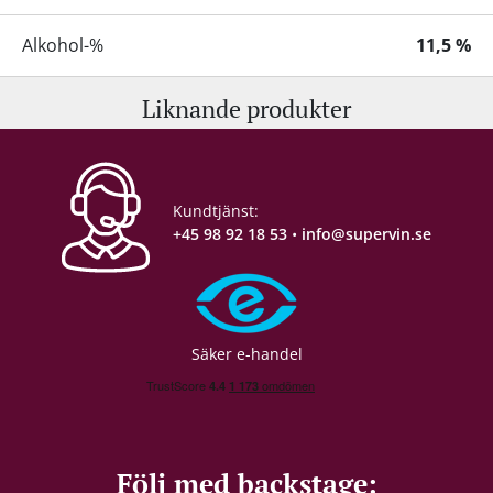
Alkohol-%
11,5 %
Liknande produkter
Servering
8–10 °C
Lagringspotential
Drick nu
Kundtjänst:
Förslutning
Champagnekork
+45 98 92 18 53
•
info@supervin.se
Förpackning
6 st. kartong
Säker e-handel
Följ med backstage: