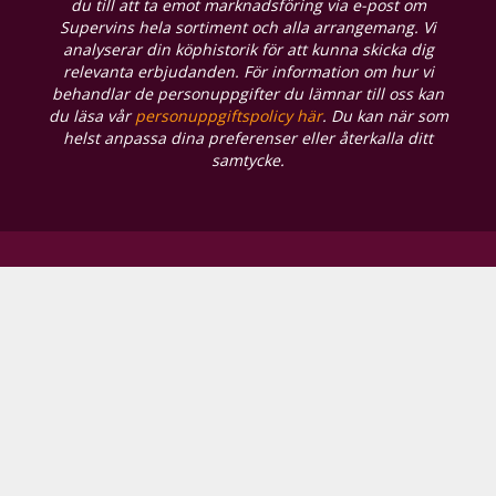
du till att ta emot marknadsföring via e-post om
Supervins hela sortiment och alla arrangemang. Vi
analyserar din köphistorik för att kunna skicka dig
relevanta erbjudanden. För information om hur vi
behandlar de personuppgifter du lämnar till oss kan
du läsa vår
personuppgiftspolicy här
. Du kan när som
helst anpassa dina preferenser eller återkalla ditt
samtycke.
Våra butiker
Supervin Hjørring
Skagensvej 201, A
9800 Hjørring
Öppettider
måndag–fredag:
10.00–17.30