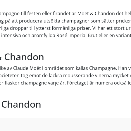
champagne till festen eller firandet är Moët & Chandon det h
på att producera utsökta champagner som sätter pricken över
rliga droppar till ytterst förmånliga priser. Vi har ett stor
den intensiva och aromfyllda Rosé Imperial Brut eller en v
& Chandon
ike av Claude Moët i området som kallas Champagne. Han v
 societeten tog emot de läckra mousserande vinerna mycket v
laskor champagne varje år. Företaget är numera också leveran
& Chandon
 dryck som tidigare endast var förbehållen finare sällskap 
 prisklasser och för många olika tillfällen. Hos Supervin ha
are till ytterst förmånliga priser. Så oavsett om du är ute eft