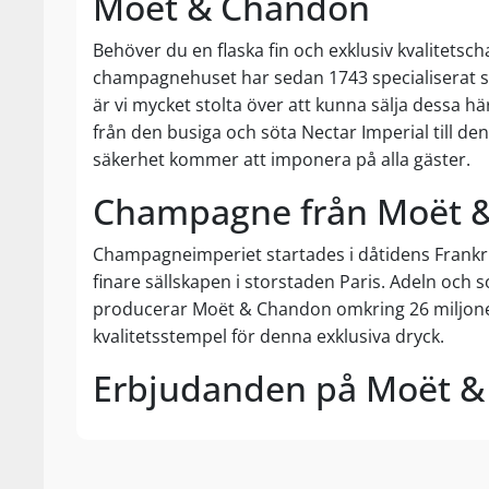
Moët & Chandon
Behöver du en flaska fin och exklusiv kvalitets
champagnehuset har sedan 1743 specialiserat sig 
är vi mycket stolta över att kunna sälja dessa hä
från den busiga och söta Nectar Imperial till 
säkerhet kommer att imponera på alla gäster.
Champagne från Moët 
Champagneimperiet startades i dåtidens Frankr
finare sällskapen i storstaden Paris. Adeln och
producerar Moët & Chandon omkring 26 miljoner f
kvalitetsstempel för denna exklusiva dryck.
Erbjudanden på Moët 
Trots Moët & Chandons rykte som en mycket lyxig
Champagneimperiet producerar viner i många olika
restpartier av vin och kan på så sätt sälja dem vid