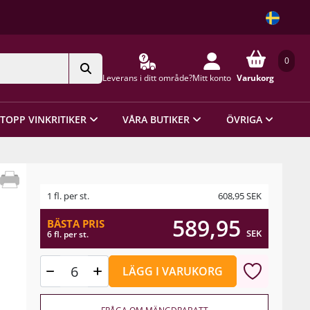
0
Leverans i ditt område?
Mitt konto
Varukorg
TOPP VINKRITIKER
VÅRA BUTIKER
ÖVRIGA
1 fl. per st.
608,95
SEK
589,95
BÄSTA PRIS
SEK
6 fl. per st.
LÄGG I VARUKORG