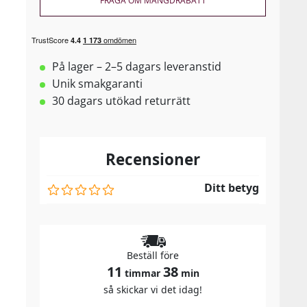
FRÅGA OM MÄNGDRABATT
På lager – 2–5 dagars leveranstid
Unik smakgaranti
30 dagars utökad returrätt
Recensioner
Ditt betyg
Beställ före
11
38
timmar
min
så skickar vi det idag!