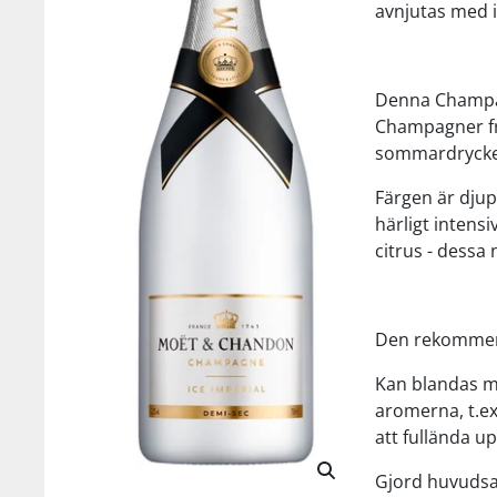
avnjutas med i
Denna Champagn
Champagner fr
sommardryck
Färgen är djup
härligt intensi
citrus - dessa
Den rekommende
Kan blandas m
aromerna, t.ex. 
att fullända up
Gjord huvudsak