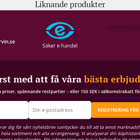
Liknande produkter
vin.se
Säker e-handel
rst med att få våra
bästa erbju
a priser, spännande restpartier – eller 150 SEK i välkomstrabatt f
Din e-postadress
REGISTRERING FÖR
rar dig för vårt nyhetsbrev samtycker du till att ta emot marknadsf
hela sortiment och alla arrangemang. Vi analyserar din köphistorik
levanta erbjudanden. För information om hur vi behandlar de pers