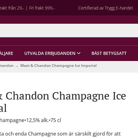
rakt från 29,- | Fri frakt 999,-
Certifierad av Trygg E-handel
ÄLJARE
UTVALDA ERBJUDANDEN
BÄST BETYGSATT
Chandon
Moet & Chandon Champagne Ice Imperial
& Chandon Champagne Ice
al
 Champagne
12,5% alk.
75 cl
sta och enda Champagne som är särskilt gjord för att