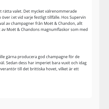
elt rätta valet. Det mycket välrenommerade
 i:et vid varje festligt tillfälle. Hos Supervin
t urval av champagner från Moët & Chandon, allt
ariant av Moët & Chandons magnumflaskor som med
ille gärna producera god champagne för de
äl. Sedan dess har imperiet bara vuxit och idag
tör till det brittiska hovet, vilket är ett
kan de flesta idag vara med.
r vi specialiserat oss på att köpa större
er en enstaka flaska för en trevlig kväll i gott