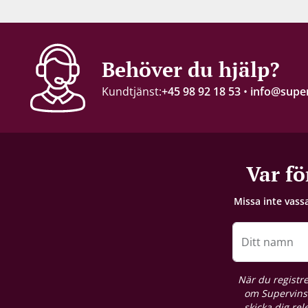
12,5 %
Servering
Behöver du hjälp?
7-8 °C
Kundtjänst:
+45 98 92 18 53
•
info@super
Förslutning
Champagnekork
Förpackning
Var fö
6 st. kartong
Missa inte vass
Näringsinnehåll
Se producentens produktdeklaration här
Ditt namn
Allergener
När du registre
Svaveldioxid / Sulfiter
om Supervins 
skicka dig re