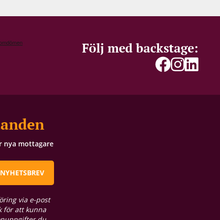
Följ med backstage:
danden
ör nya mottagare
 NYHETSBREV
öring via e-post
 för att kunna
onuppgifter du