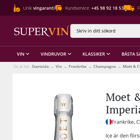
Unik
vingaranti
Kundservice:
+45 98 92 18 53
F
VIN
VINDRUVOR
KLASSIKER
BÄSTA S
Du är här:
Startsida
Vin
Frankrike
Champagne
Moët & 
Moet 
Imperi
Frankrike,
Ice är den för