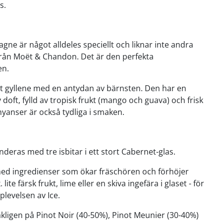
s.
e är något alldeles speciellt och liknar inte andra
ån Moët & Chandon. Det är den perfekta
en.
t gyllene med en antydan av bärnsten. Den har en
v doft, fylld av tropisk frukt (mango och guava) och frisk
 nyanser är också tydliga i smaken.
ras med tre isbitar i ett stort Cabernet-glas.
ed ingredienser som ökar fräschören och förhöjer
lite färsk frukt, lime eller en skiva ingefära i glaset - för
plevelsen av Ice.
ligen på Pinot Noir (40-50%), Pinot Meunier (30-40%)