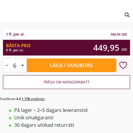
1 fl. per st.
589,95
SEK
449,95
BÄSTA PRIS
SEK
6 fl. per st.
LÄGG I VARUKORG
FRÅGA OM MÄNGDRABATT
På lager – 2–5 dagars leveranstid
Unik smakgaranti
30 dagars utökad returrätt