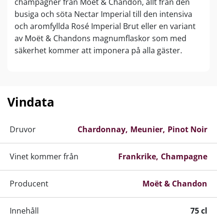
champagner från Moët & Chandon, allt från den
busiga och söta Nectar Imperial till den intensiva
och aromfyllda Rosé Imperial Brut eller en variant
av Moët & Chandons magnumflaskor som med
säkerhet kommer att imponera på alla gäster.
Champagne från Moët & Chandon
Champagneimperiet startades i dåtidens Frankrike
av Claude Moët i området som kallas Champagne.
Vindata
Han ville gärna producera god champagne för de
finare sällskapen i storstaden Paris. Adeln och
Druvor
Chardonnay
Meunier
Pinot Noir
societeten tog emot de läckra mousserande
vinerna mycket väl. Sedan dess har imperiet bara
Vinet kommer från
Frankrike
Champagne
vuxit och idag producerar Moët & Chandon
omkring 26 miljoner flaskor champagne varje år.
Företaget är numera också leverantör till det
Producent
Moët & Chandon
brittiska hovet, vilket är ett kvalitetsstempel för
denna exklusiva dryck.
Innehåll
75 cl