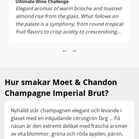
Ultimate Wine Challenge
Elegant aromas of warm brioche and toasted
almond rise from the glass. What follows on
the palate is a symphony, from round tropical
fruit flavors to crisp acidity to crescendoing
with the finest carbonation and dry finish,. A
true classic deserving of its praise.
←
→
Hur smakar Moet & Chandon
Champagne Imperial Brut?
Nyhälld står champagnen elegant och levande i
glaset med en inbjudande citrusgrön färg ... På
näsan är den extremt delikat med fräscha aromer
av vita blommor, gröna och röda äpplen, päron,