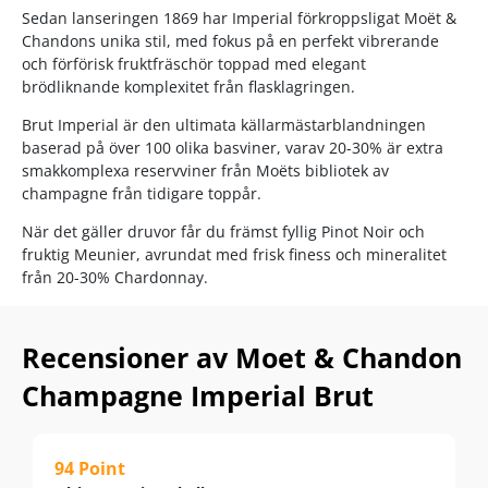
Sedan lanseringen 1869 har Imperial förkroppsligat Moët &
Chandons unika stil, med fokus på en perfekt vibrerande
och förförisk fruktfräschör toppad med elegant
brödliknande komplexitet från flasklagringen.
Brut Imperial är den ultimata källarmästarblandningen
baserad på över 100 olika basviner, varav 20-30% är extra
smakkomplexa reservviner från Moëts bibliotek av
champagne från tidigare toppår.
När det gäller druvor får du främst fyllig Pinot Noir och
fruktig Meunier, avrundat med frisk finess och mineralitet
från 20-30% Chardonnay.
Njut av det som en festlig aperitif eller till sushi, skaldjur,
löjrom, tapas, sallader och krämiga ostar. Servera vid 6-
Recensioner av Moet & Chandon
10°C.
Champagne Imperial Brut
94 Point