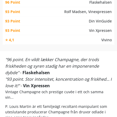
96 Point
Flaskehalsen
93 Point
Rolf Madsen, Vinexpressen
93 Point
Din VinGuide
93 Point
Vin Xpressen
⭐ 4,1
Vivino
"96 point. En vildt lækker Champagne, der trods
friskheden og syren stadig har en imponerende
dybde"
-
Flaskehalsen
"93 point. Stor intensitet, koncentration og friskhed... I
love it!"
-
Vin Xpressen
Vintage Champagne och prestige cuvée i ett och samma
vin...
P. Louis Martin är ett familjeägt recoltant-manipulant som
uteslutande producerar Champagne från druvor odlade i