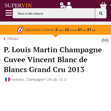
2
22
41
31
ERBJUDANDET SLUTAR OM:
dagar
timmar
min
sek
Tillbaka
P. Louis Martin Champagne
Cuvee Vincent Blanc de
Blancs Grand Cru 2013
Frankrike, Champagne
12% alk.
75 cl