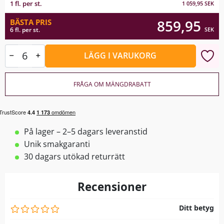
1 fl. per st.
1 059,95
SEK
859,95
BÄSTA PRIS
SEK
6 fl. per st.
LÄGG I VARUKORG
FRÅGA OM MÄNGDRABATT
På lager – 2–5 dagars leveranstid
Unik smakgaranti
30 dagars utökad returrätt
Recensioner
Ditt betyg