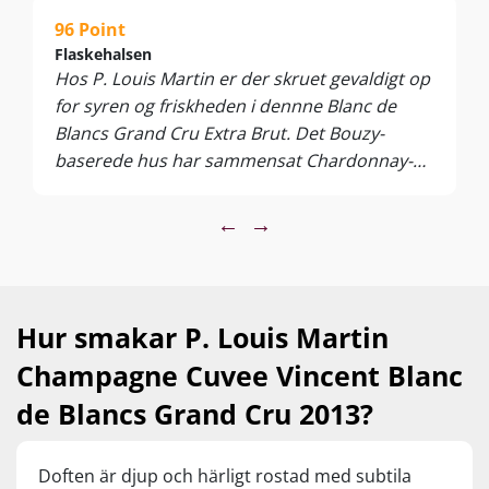
96 Point
Flaskehalsen
Hos P. Louis Martin er der skruet gevaldigt op
for syren og friskheden i dennne Blanc de
Blancs Grand Cru Extra Brut. Det Bouzy-
baserede hus har sammensat Chardonnay-
druerne til en vildt lækker Champagne, der
trods friskheden og syren stadig har en
←
→
imponerende dybde. Den er fra 2013-
årgangen, der ikke i sig selv har væltet verden,
men dygtige vinmagere kan stadig lave stor
vin i de mere anonyme årgange – mens
Hur smakar P. Louis Martin
dårlige vinmagere stadig kan mislykkes i de
Champagne Cuvee Vincent Blanc
største år. Her er der en sublim balance i
forholdene mellem syre og blødhed, i
de Blancs Grand Cru 2013?
forholdene mellem dybde og perlende
overflade – hvilket alt sammen vidner om, at
Doften är djup och härligt rostad med subtila
hvert et år siden høsten er brugt med største