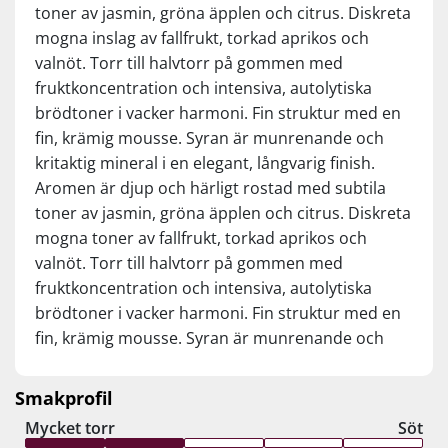
toner av jasmin, gröna äpplen och citrus. Diskreta
fornuft. Normalpris kr. 599,95 – Set til kr.
mogna inslag av fallfrukt, torkad aprikos och
469,95
valnöt. Torr till halvtorr på gommen med
fruktkoncentration och intensiva, autolytiska
brödtoner i vacker harmoni. Fin struktur med en
fin, krämig mousse. Syran är munrenande och
kritaktig mineral i en elegant, långvarig finish.
Aromen är djup och härligt rostad med subtila
toner av jasmin, gröna äpplen och citrus. Diskreta
mogna toner av fallfrukt, torkad aprikos och
valnöt. Torr till halvtorr på gommen med
fruktkoncentration och intensiva, autolytiska
brödtoner i vacker harmoni. Fin struktur med en
fin, krämig mousse. Syran är munrenande och
kritaktig mineral i en elegant, lång eftersmak.
Smakprofil
Mycket torr
Söt