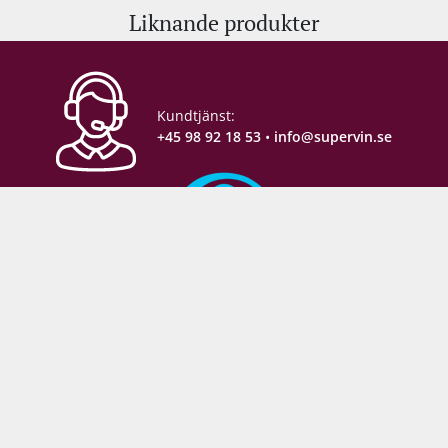
Liknande produkter
Alkohol-%
20 %
Servering
15 °C
Kundtjänst:
Förslutning
Kork
+45 98 92 18 53
•
info@supervin.se
Förpackning
6 st. kartong
Allergener
Svaveldioxid / Sulfiter
Säker e-handel
Följ med backstage: