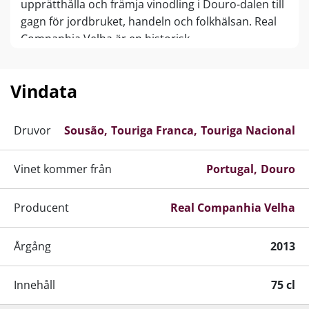
upprätthålla och främja vinodling i Douro-dalen till
gagn för jordbruket, handeln och folkhälsan. Real
Companhia Velha är en historisk
portvinsproducent med mer än 750 hektar,
varifrån några av världens bästa portviner
Vindata
härstammar!
Druvor
Sousão
Touriga Franca
Touriga Nacional
Vinet kommer från
Portugal
Douro
Producent
Real Companhia Velha
Årgång
2013
Innehåll
75 cl