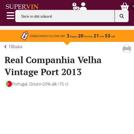
3
20
21
53
ERBJUDANDET SLUTAR OM:
dagar
timmar
min
sek
Tillbaka
Real Companhia Velha
Vintage Port 2013
Portugal, Douro
20% alk.
75 cl