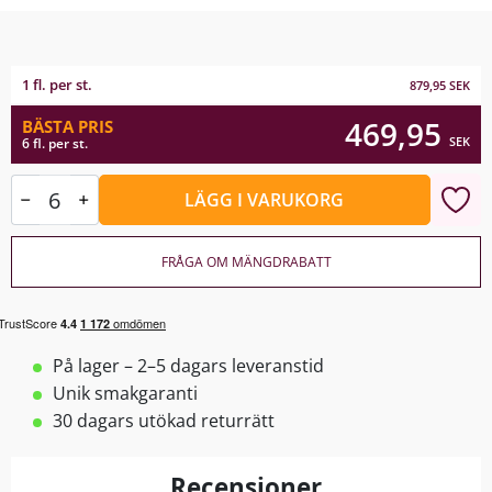
1 fl. per st.
879,95
SEK
469,95
BÄSTA PRIS
SEK
6 fl. per st.
LÄGG I VARUKORG
FRÅGA OM MÄNGDRABATT
På lager – 2–5 dagars leveranstid
Unik smakgaranti
30 dagars utökad returrätt
Recensioner