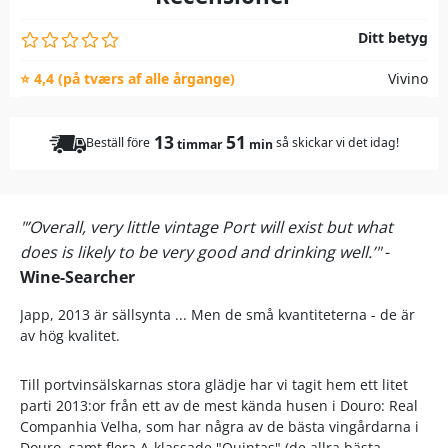
Ditt betyg
⭐ 4,4 (på tværs af alle årgange)
Vivino
13
51
Beställ före
så skickar vi det idag!
timmar
min
"’Overall, very little vintage Port will exist but what
does is likely to be very good and drinking well.’"
-
Wine-Searcher
Japp, 2013 är sällsynta ... Men de små kvantiteterna - de är
av hög kvalitet.
Till portvinsälskarnas stora glädje har vi tagit hem ett litet
parti 2013:or från ett av de mest kända husen i Douro: Real
Companhia Velha, som har några av de bästa vingårdarna i
Douro, samt flera A-klassade "Quintas" (de allra bästa