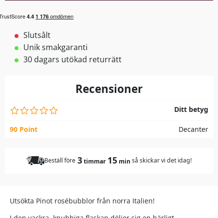
Slutsålt
Unik smakgaranti
30 dagars utökad returrätt
Recensioner
Ditt betyg
90 Point
Decanter
3
15
Beställ före
så skickar vi det idag!
timmar
min
Utsökta Pinot rosébubblor från norra Italien!
I den vackra, knubbiga flaskan döljer sig en härligt