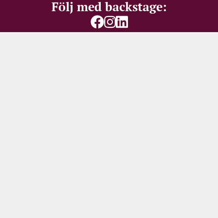
Följ med backstage:
Var först med att få våra
bästa erbjudanden
Missa inte vassa priser, spännande restpartier – eller
150 SEK i välkomstrabatt för nya mottagare
Ditt namn
Din e-postadress
REGISTRERING FÖR NYHETSBREV