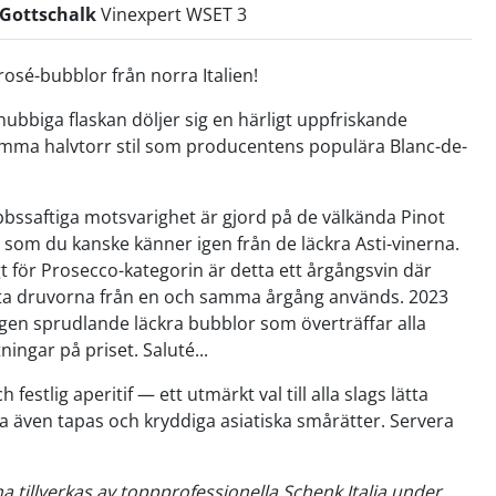
 Gottschalk
Vinexpert WSET 3
rosé-bubblor från norra Italien!
knubbiga flaskan döljer sig en härligt uppfriskande
mma halvtorr stil som producentens populära Blanc-de-
bssaftiga motsvarighet är gjord på de välkända Pinot
 som du kanske känner igen från de läckra Asti-vinerna.
t för Prosecco-kategorin är detta ett årgångsvin där
ta druvorna från en och samma årgång används. 2023
igen sprudlande läckra bubblor som överträffar alla
ningar på priset. Saluté...
 festlig aperitif — ett utmärkt val till alla slags lätta
va även tapas och kryddiga asiatiska smårätter. Servera
na tillverkas av toppprofessionella Schenk Italia under