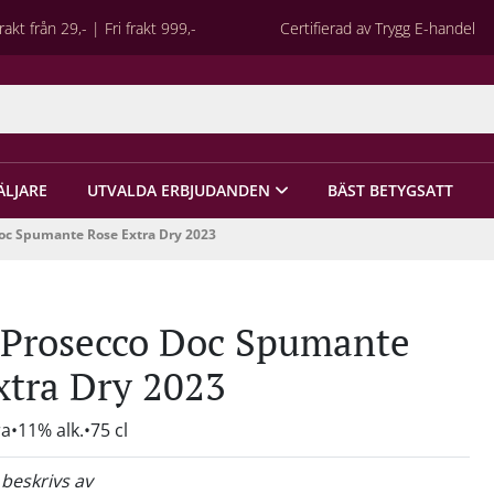
rakt från 29,- | Fri frakt 999,-
Certifierad av Trygg E-handel
ÄLJARE
UTVALDA ERBJUDANDEN
BÄST BETYGSATT
Doc Spumante Rose Extra Dry 2023
 Prosecco Doc Spumante
xtra Dry 2023
ra
11% alk.
75 cl
 beskrivs av