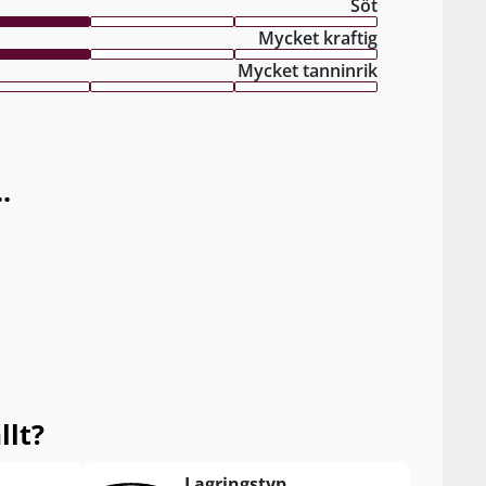
Söt
Mycket kraftig
Mycket tanninrik
.
llt?
Lagringstyp