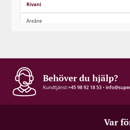
Rivani
Årgång
2023
Innehåll
75 cl
Alkohol-%
Behöver du hjälp?
11 %
Kundtjänst:
+45 98 92 18 53
•
info@super
Servering
6–8 °C
Lagringspotential
Var fö
2–3 år från skördeåret