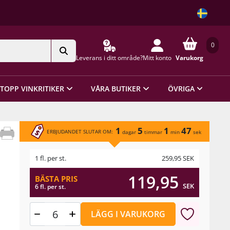
0
Leverans i ditt område?
Mitt konto
Varukorg
TOPP VINKRITIKER
VÅRA BUTIKER
ÖVRIGA
1
5
1
47
ERBJUDANDET SLUTAR OM:
dagar
timmar
min
sek
1 fl. per st.
259,95
SEK
119,95
BÄSTA PRIS
SEK
6 fl. per st.
LÄGG I VARUKORG