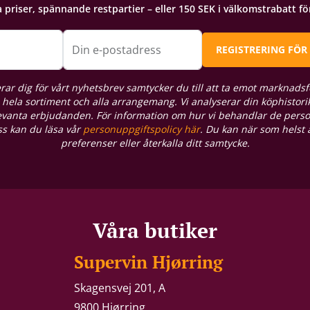
a priser, spännande restpartier – eller 150 SEK i välkomstrabatt f
Din e-postadress
REGISTRERING FÖR
rar dig för vårt nyhetsbrev samtycker du till att ta emot marknadsf
hela sortiment och alla arrangemang. Vi analyserar din köphistorik
levanta erbjudanden. För information om hur vi behandlar de pers
oss kan du läsa vår
personuppgiftspolicy här
. Du kan när som helst
preferenser eller återkalla ditt samtycke.
Våra butiker
Supervin Hjørring
Skagensvej 201, A
9800 Hjørring