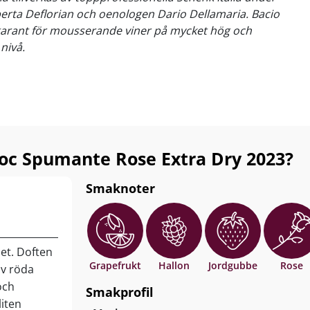
erta Deflorian och oenologen Dario Dellamaria. Bacio
 garant för mousserande viner på mycket hög och
nivå.
oc Spumante Rose Extra Dry 2023?
Smaknoter
et. Doften
Grapefrukt
Hallon
Jordgubbe
Rose
av röda
och
Smakprofil
iten