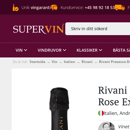
Unik
vingaranti
Kundservice:
+45 98 92 18 53
F
VIN
VINDRUVOR
KLASSIKER
BÄSTA S
Du är här:
Startsida
Vin
Italien
Rivani
Rivani Prosecco 
Rivani
Rose E
Italien, And
Vinet