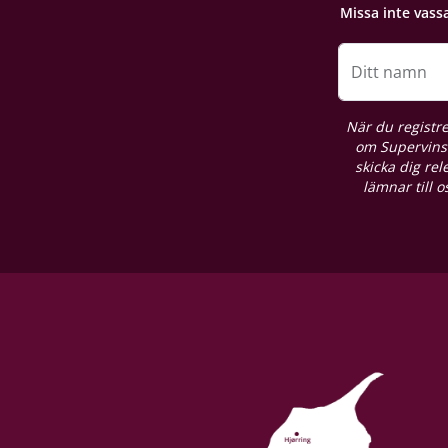
Missa inte vass
Lagring
Ståltank
Ditt namn
Förslutning
När du registre
Champagnekork
om Supervins 
skicka dig re
lämnar till 
Förpackning
6 st. kartong
Näringsinnehåll
Se producentens produktdeklaration här
Allergener
Svaveldioxid / Sulfiter