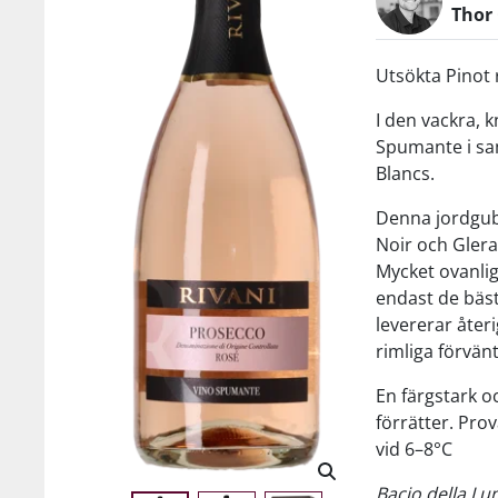
Thor
Utsökta Pinot 
I den vackra, 
Spumante i sa
Blancs.
Denna jordgub
Noir och Glera
Mycket ovanlig
endast de bäs
levererar åter
rimliga förvänt
En färgstark och
förrätter. Pro
vid 6–8°C
Bacio della Lu