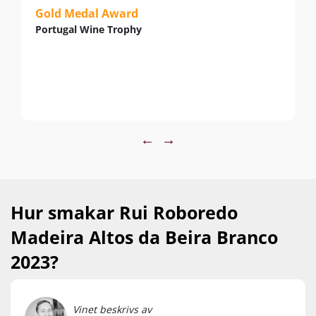
krispiga, fruktintensiva vita viner à la NZ Sauvignon Blanc!
Gold Medal Award
Portugal Wine Trophy
Gold Medal Award - Portugal Wine Trophy
Njut av den som aperitif – eller till lätta tapas, fisk och
skaldjur, sushi samt krispiga sallader eller fjäderfä. Servera
vid 8–10°C.
←
→
Hur smakar Rui Roboredo
Madeira Altos da Beira Branco
2023?
Vinet beskrivs av