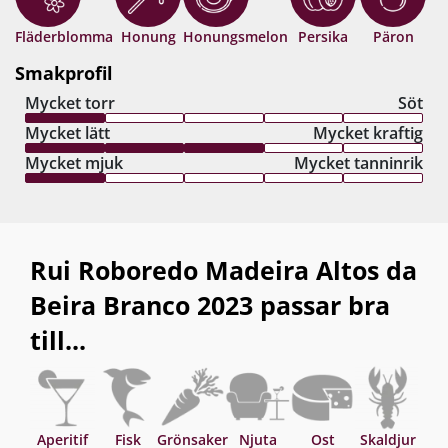
Fläderblomma
Honung
Honungsmelon
Persika
Päron
Smakprofil
Mycket torr
Söt
Mycket lätt
Mycket kraftig
Mycket mjuk
Mycket tanninrik
Rui Roboredo Madeira Altos da
Beira Branco 2023 passar bra
till...
Aperitif
Fisk
Grönsaker
Njuta
Ost
Skaldjur
S