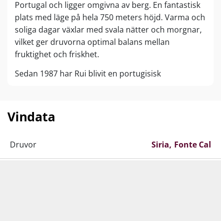
Portugal och ligger omgivna av berg. En fantastisk
plats med läge på hela 750 meters höjd. Varma och
soliga dagar växlar med svala nätter och morgnar,
vilket ger druvorna optimal balans mellan
fruktighet och friskhet.
Sedan 1987 har Rui blivit en portugisisk
superstjärna inom vinproduktion, och
kombinationen av hans källarkunskaper och
markernas läge är helt fenomenal. Han försöker
Vindata
ständigt föra in innovation och förnyelse i de
urgamla vinodlingarna som ligger i och runt
Druvor
Siria
Fonte Cal
Dourodalen.
Rui åtnjuter välförtjänt stjärnstatus. Hans röda
Vinet kommer från
Portugal
Douro
viner bevisar om och om igen att Portugals
nordöstra hörn utan problem kan matcha Toro
Producent
Rui Roboredo Madeira
och Ribera del Duero på den spanska sidan av
gränsen. Hans viner har blivit Beira Interior-