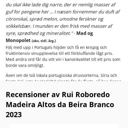
du skal ikke lade dig narre, der er nemlig masser af
guf for pengene her ... I næsen fornemmer du duft af
citronskal, sprød melon, umodne ferskner og
stikkelsbær. I munden er den frisk med masser af
syre, sprødhed og mineralitet."
-
Mad og
Monopolet
(obs. tidl. årg.)
Följ med upp i Portugals höjder och få en krispig och
fruktintensiv vinupplevelse till ett förbluffande lågt pris.
Med andra ord får du vitt vin i kanonkvalitet till ett pris som
borde vara omöjligt.
Även om de två lokala portugisiska druvsorterna, Síria och
Fonte Cal, inte är särskilt bekanta för de flesta, så har denna
blend tidigare jämförts med nyzeeländsk Sauvignon Blanc
Recensioner av Rui Roboredo
tack vare dess aromatiska och mineraliska frukt.
Madeira Altos da Beira Branco
Nyckeln till vinets balans finns på drygt 700 meters höjd, där
druvorna får den nödvändiga svalkan för att utvecklas
2023
långsamt under de många portugisiska soltimmarna.
Prova Rui Madeiras Altos da Beira Branco om du älskar