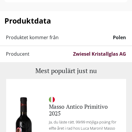
Dot Design Award, IF Design Award och Germany
Design Award.
Produktdata
Alla glas tål maskindisk.
Produktet kommer från
Polen
Producent
Zwiesel Kristallglas AG
Mest populärt just nu
Masso Antico Primitivo
2025
Ja, du läste rätt. 99/99 möjliga poäng för
elfte året i rad hos Luca Maroni! Masso