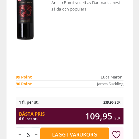
Antico Primitivo, ett av Danmarks mest
sålda och populära...
99 Point
Luca Maroni
90 Point
James Suckling
1 fl. per st.
239,95
SEK
109,95
BÄSTA PRIS
SEK
6 fl. per st.
LÄGG I VARUKORG