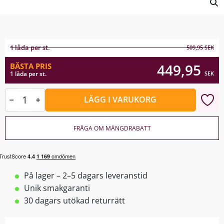
1 låda per st.
509,95
SEK
449,95
BÄSTA PRIS
SEK
1 låda per st.
LÄGG I VARUKORG
FRÅGA OM MÄNGDRABATT
På lager – 2–5 dagars leveranstid
Unik smakgaranti
30 dagars utökad returrätt