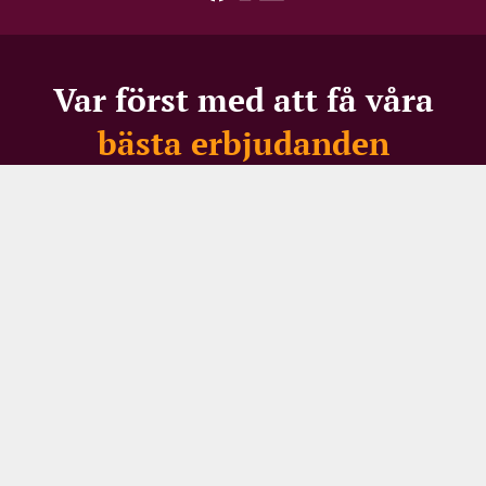
Var först med att få våra
bästa erbjudanden
Missa inte vassa priser, spännande restpartier – eller
150 SEK i välkomstrabatt för nya mottagare
Ditt namn
Din e-postadress
REGISTRERING FÖR NYHETSBREV
När du registrerar dig för vårt nyhetsbrev samtycker
du till att ta emot marknadsföring via e-post om
Supervins hela sortiment och alla arrangemang. Vi