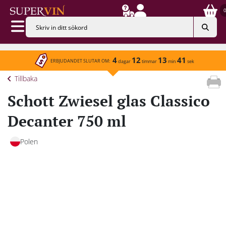
4
12
13
41
ERBJUDANDET SLUTAR OM:
dagar
timmar
min
sek
Tillbaka
Schott Zwiesel glas Classico
Decanter 750 ml
Polen