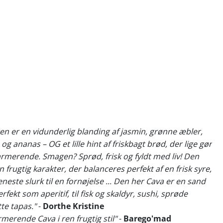
ten er en vidunderlig blanding af jasmin, grønne æbler,
 og ananas – OG et lille hint af friskbagt brød, der lige gør
rmerende. Smagen? Sprød, frisk og fyldt med liv! Den
 frugtig karakter, der balanceres perfekt af en frisk syre,
neste slurk til en fornøjelse ... Den her Cava er en sand
rfekt som aperitif, til fisk og skaldyr, sushi, sprøde
tte tapas."
-
Dorthe Kristine
rmerende Cava i ren frugtig stil"
-
Barego'mad