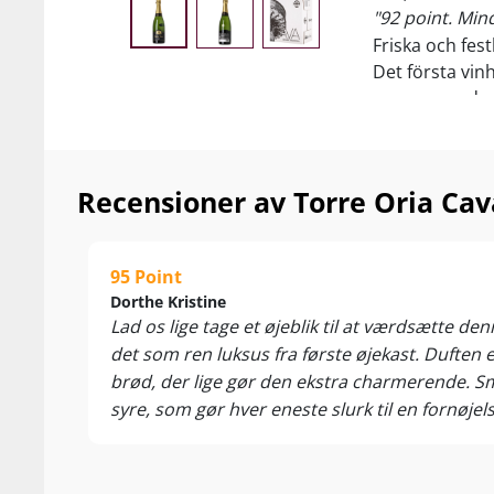
"92 point. Min
Friska och fest
Det första vinh
mousserande vi
Rekommenderas s
sallader, lätta
Recensioner av Torre Oria Cav
95 Point
Dorthe Kristine
Lad os lige tage et øjeblik til at værdsætte de
det som ren luksus fra første øjekast. Duften e
brød, der lige gør den ekstra charmerende. Sma
syre, som gør hver eneste slurk til en fornøjel
perfekt som aperitif, til fisk og skaldyr, sushi