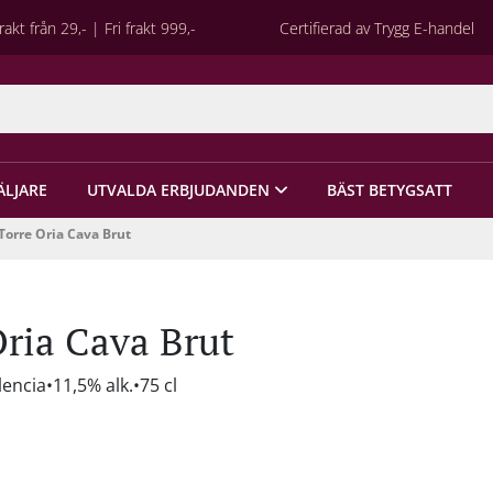
rakt från 29,- | Fri frakt 999,-
Certifierad av Trygg E-handel
ÄLJARE
UTVALDA ERBJUDANDEN
BÄST BETYGSATT
Torre Oria Cava Brut
Oria Cava Brut
lencia
11,5% alk.
75 cl