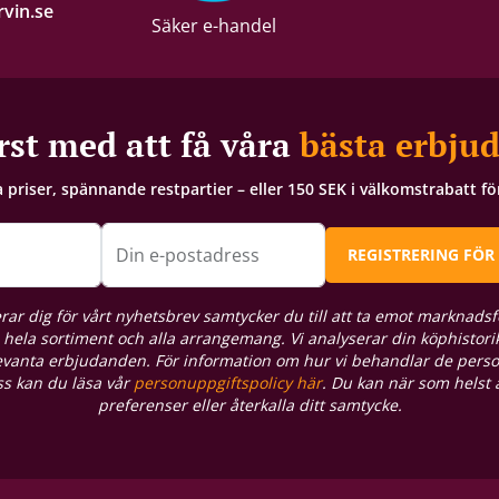
vin.se
Säker e-handel
rst med att få våra
bästa erbju
a priser, spännande restpartier – eller 150 SEK i välkomstrabatt f
Din e-postadress
REGISTRERING FÖR
rar dig för vårt nyhetsbrev samtycker du till att ta emot marknadsf
hela sortiment och alla arrangemang. Vi analyserar din köphistorik
levanta erbjudanden. För information om hur vi behandlar de pers
oss kan du läsa vår
personuppgiftspolicy här
. Du kan när som helst
preferenser eller återkalla ditt samtycke.