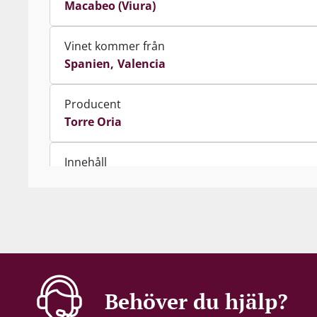
Macabeo (Viura)
Vinet kommer från
Spanien
Valencia
Producent
Torre Oria
Innehåll
75 cl
Alkohol-%
11,5 %
Servering
Behöver du hjälp?
6-8°C