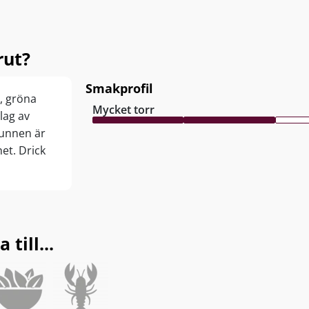
rut?
Smakprofil
n, gröna
Mycket torr
lag av
munnen är
het. Drick
till...