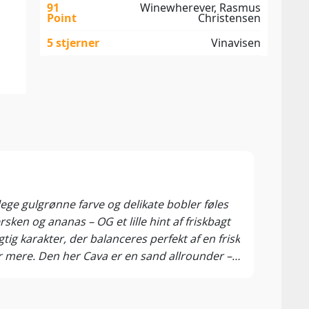
91
Winewherever, Rasmus
Point
Christensen
5 stjerner
Vinavisen
93 P
Bare
lege gulgrønne farve og delikate bobler føles
Der e
sken og ananas – OG et lille hint af friskbagt
autop
ig karakter, der balanceres perfekt af en frisk
velfo
tår mere. Den her Cava er en sand allrounder –
ekstr
grader er den ren magi!
musik
af gr
og af