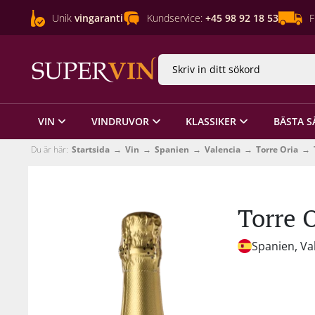
Unik
vingaranti
Kundservice:
+45 98 92 18 53
F
VIN
VINDRUVOR
KLASSIKER
BÄSTA S
Du är här:
Startsida
Vin
Spanien
Valencia
Torre Oria
Torre 
Spanien, Va