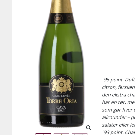
"95 point. Duf
citron, fersken
den ekstra cha
har en tør, men
som gør hver e
allrounder – pe
salater eller le
"93 point. Cha