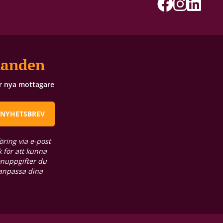
danden
ör nya mottagare
 NYHETSBREV
öring via e-post
 för att kunna
onuppgifter du
 anpassa dina