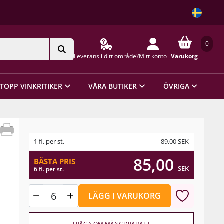
0
Leverans i ditt område?
Mitt konto
Varukorg
TOPP VINKRITIKER
VÅRA BUTIKER
ÖVRIGA
1 fl. per st.
89,00
SEK
85,00
BÄSTA PRIS
SEK
6 fl. per st.
LÄGG I VARUKORG