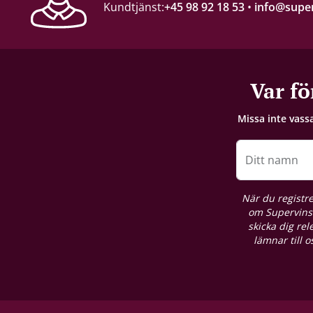
Kundtjänst:
+45 98 92 18 53
•
info@super
Lagringspotential
2-3 år
Förslutning
Var fö
Champagnekork
Missa inte vass
Förpackning
6 st. kartong
Ditt namn
Näringsinnehåll
När du registre
Se producentens produktdeklaration här
om Supervins 
skicka dig re
lämnar till 
Allergener
Svaveldioxid / Sulfiter
Restsöcker