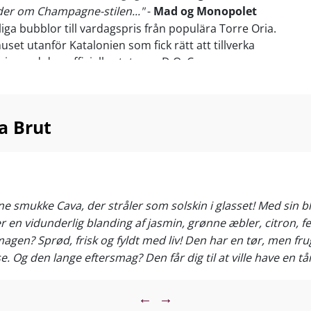
der om Champagne-stilen..."
-
Mad og Monopolet
liga bubblor till vardagspris från populära Torre Oria.
uset utanför Katalonien som fick rätt att tillverka
n med den officiella statusen D.O. Cava.
om aperitif, till fisk och skaldjur, sushi, krispiga
re tapas och milda ostar. Njut av vinet vid 6–8 °C
a Brut
nne smukke Cava, der stråler som solskin i glasset! Med sin b
r en vidunderlig blanding af jasmin, grønne æbler, citron, fer
gen? Sprød, frisk og fyldt med liv! Den har en tør, men frugt
se. Og den lange eftersmag? Den får dig til at ville have en 
, sprøde salater eller lette tapas. Og serveret iskold ved 6-8 
←
→