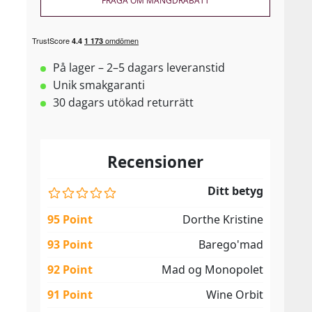
FRÅGA OM MÄNGDRABATT
På lager – 2–5 dagars leveranstid
Unik smakgaranti
30 dagars utökad returrätt
Recensioner
Ditt betyg
95 Point
Dorthe Kristine
93 Point
Barego'mad
92 Point
Mad og Monopolet
91 Point
Wine Orbit