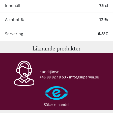
Innehåll
75 cl
Alkohol-%
12 %
Servering
6-8°C
Liknande produkter
Lagringspotential
4-5 år
Förslutning
Champagnekork
Kundtjänst:
Förpackning
6 st. kartong
+45 98 92 18 53
•
info@supervin.se
Säker e-handel