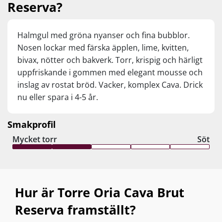
Reserva?
Cava. Det hele orkestreres på smukkeste vis
med en overbevisende elegance og
kompleksitet, der gør denne Cava til en “ægte”
Halmgul med gröna nyanser och fina bubblor.
Champagne-oplevelse.
Nosen lockar med färska äpplen, lime, kvitten,
bivax, nötter och bakverk. Torr, krispig och härligt
uppfriskande i gommen med elegant mousse och
inslag av rostat bröd. Vacker, komplex Cava. Drick
nu eller spara i 4-5 år.
Smakprofil
Mycket torr
Söt
Hur är Torre Oria Cava Brut
Reserva framställt?