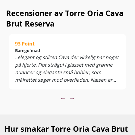
Recensioner av Torre Oria Cava
Brut Reserva
93 Point
Barego'mad
..elegant og stilren Cava der virkelig har noget
på hjerte. Flot strågul i glasset med grønne
nuancer og elegante små bobler, som
målrettet søger mod overfladen. Næsen er
lokkende og udtryksfuld med friske aromaer
af grønne æbler, pærer, lime, honning,
←
→
nødder og lidt ristet brød, som går igen i den
fyldige og forholdsvis nuancerede mund med
en behagelig tørhed og masser af liv uden
forstyrrende sødme, der er med til at
Hur smakar Torre Oria Cava Brut
understrege kvaliteten og niveauet i denne