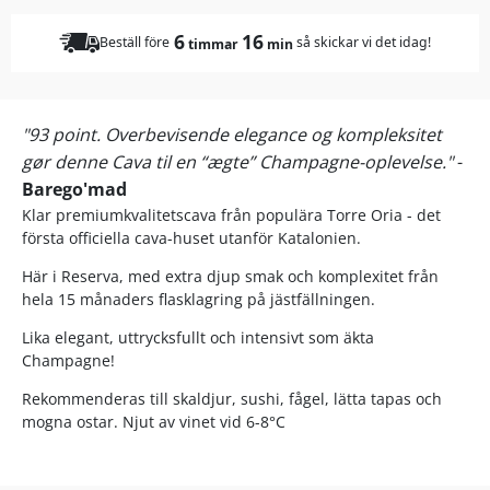
6
16
Beställ före
så skickar vi det idag!
timmar
min
"93 point. Overbevisende elegance og kompleksitet
gør denne Cava til en “ægte” Champagne-oplevelse."
-
Barego'mad
Klar premiumkvalitetscava från populära Torre Oria - det
första officiella cava-huset utanför Katalonien.
Här i Reserva, med extra djup smak och komplexitet från
hela 15 månaders flasklagring på jästfällningen.
Lika elegant, uttrycksfullt och intensivt som äkta
Champagne!
Rekommenderas till skaldjur, sushi, fågel, lätta tapas och
mogna ostar. Njut av vinet vid 6-8°C