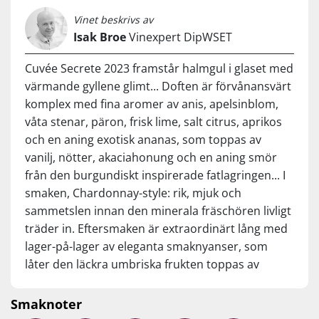
Vinet beskrivs av
Isak Broe
Vinexpert DipWSET
Cuvée Secrete 2023 framstår halmgul i glaset med
värmande gyllene glimt... Doften är förvånansvärt
komplex med fina aromer av anis, apelsinblom,
våta stenar, päron, frisk lime, salt citrus, aprikos
och en aning exotisk ananas, som toppas av
vanilj, nötter, akaciahonung och en aning smör
från den burgundiskt inspirerade fatlagringen... I
smaken, Chardonnay-style: rik, mjuk och
sammetslen innan den minerala fräschören livligt
träder in. Eftersmaken är extraordinärt lång med
lager-på-lager av eleganta smaknyanser, som
låter den läckra umbriska frukten toppas av
örtkryddig mentol, mineralisk finess och fatets
lyxkryddor... World Class white wine! Drick nu,
Smaknoter
eller spara 6-8 år från skörden.