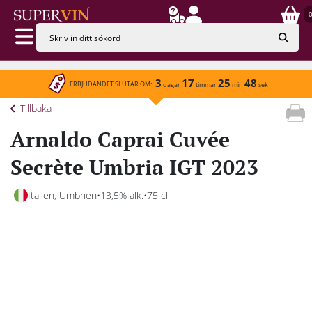
3
17
25
48
ERBJUDANDET SLUTAR OM:
dagar
timmar
min
sek
Tillbaka
Arnaldo Caprai Cuvée
Secrète Umbria IGT 2023
Italien, Umbrien
13,5% alk.
75 cl