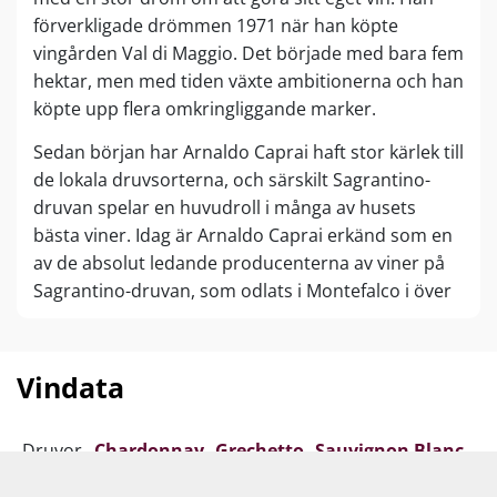
förverkligade drömmen 1971 när han köpte
vingården Val di Maggio. Det började med bara fem
hektar, men med tiden växte ambitionerna och han
köpte upp flera omkringliggande marker.
Sedan början har Arnaldo Caprai haft stor kärlek till
de lokala druvsorterna, och särskilt Sagrantino-
druvan spelar en huvudroll i många av husets
bästa viner. Idag är Arnaldo Caprai erkänd som en
av de absolut ledande producenterna av viner på
Sagrantino-druvan, som odlats i Montefalco i över
400 år.
1988 tog sonen, Marco Caprai, en ledande roll på
Vindata
vingården, och med sin stora passion och kunskap
lyfte han vinerna till toppklass. 1992 var Marco en
av huvudpersonerna bakom Montefalco
Druvor
Chardonnay
Grechetto
Sauvignon Blanc
Sagrantinos utnämning till officiell DOCG-
Viognier