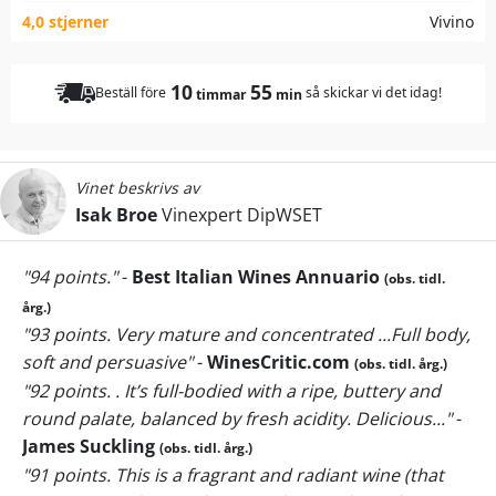
4,0 stjerner
Vivino
10
55
Beställ före
så skickar vi det idag!
timmar
min
Vinet beskrivs av
Isak Broe
Vinexpert DipWSET
"94 points."
-
Best Italian Wines Annuario
(obs. tidl.
årg.)
"93 points. Very mature and concentrated ...Full body,
soft and persuasive"
-
WinesCritic.com
(obs. tidl. årg.)
"92 points. . It’s full-bodied with a ripe, buttery and
round palate, balanced by fresh acidity. Delicious..."
-
James Suckling
(obs. tidl. årg.)
"91 points. This is a fragrant and radiant wine (that