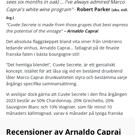
sees six months in oak) … I've always admired Marco
Caprai's white wine program"
-
Robert Parker
(obs. tidl.
årg.)
“Cuvée Secrete is made from those grapes that best express
the potential of the vintage”
– Arnaldo Caprai
Det absoluta flaggskeppet bland vita viner från Umbriens
ledande vinhus, Arnaldo Caprai… fatlagrat på de finaste
franska faten i bästa bourgogne-stil!
”Det hemliga blendet”, Cuvée Secrete, är ett genialiskt
koncept. Istället för att låsa sig vid en bestämd druvblend
låter Marco Caprai druvkvaliteten styra och bestämma varje
årgångs specifika sammansättning.
Vi avslöjar dock gärna att Cuvée Secrete i den fina årgången
2023 består av 50% Chardonnay, 20% Grechetto, 20%
Sauvignon Blanc och 10% Viognier, som får minst 10
månaders källmognad, varav 6 månader på lyxiga franska
ekfat.
Recensioner av Arnaldo Caprai
Resultatet är ett av Italiens bästa, mest respekterade och