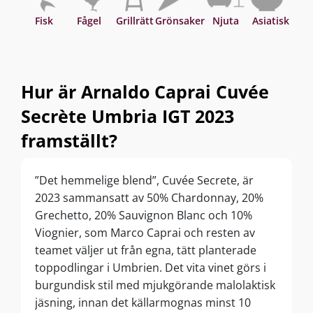
Fisk
Fågel
Grillrätt
Grönsaker
Njuta
Asiatisk
Hur är Arnaldo Caprai Cuvée
Secrète Umbria IGT 2023
framställt?
”Det hemmelige blend”, Cuvée Secrete, är
2023 sammansatt av 50% Chardonnay, 20%
Grechetto, 20% Sauvignon Blanc och 10%
Viognier, som Marco Caprai och resten av
teamet väljer ut från egna, tätt planterade
toppodlingar i Umbrien. Det vita vinet görs i
burgundisk stil med mjukgörande malolaktisk
jäsning, innan det källarmognas minst 10