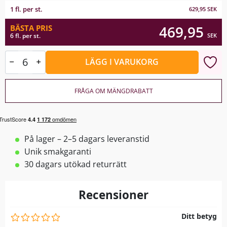
1 fl. per st.
629,95
SEK
469,95
BÄSTA PRIS
SEK
6 fl. per st.
LÄGG I VARUKORG
FRÅGA OM MÄNGDRABATT
På lager – 2–5 dagars leveranstid
Unik smakgaranti
30 dagars utökad returrätt
Recensioner
Ditt betyg