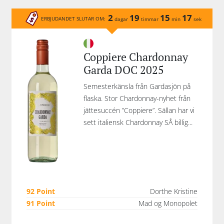
2
19
15
17
ERBJUDANDET SLUTAR OM:
dagar
timmar
min
sek
Coppiere Chardonnay
Garda DOC 2025
Semesterkänsla från Gardasjön på
flaska. Stor Chardonnay-nyhet från
jättesuccén ”Coppiere”. Sällan har vi
sett italiensk Chardonnay SÅ billig...
92 Point
Dorthe Kristine
91 Point
Mad og Monopolet