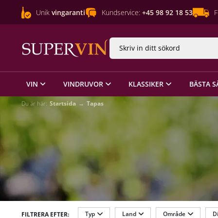
Unik
vingaranti
Kundservice:
+45 98 92 18 53
F
VIN
VINDRUVOR
KLASSIKER
BÄSTA S
Du är här:
Startsida
Tapas
Typ
Land
Område
Di
FILTRERA EFTER: