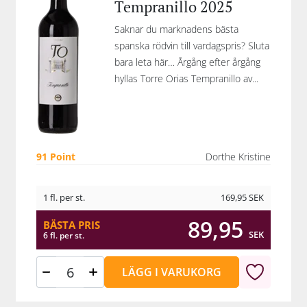
Tempranillo 2025
Saknar du marknadens bästa
spanska rödvin till vardagspris? Sluta
bara leta här… Årgång efter årgång
hyllas Torre Orias Tempranillo av...
91 Point
Dorthe Kristine
1 fl. per st.
169,95
SEK
89,95
BÄSTA PRIS
SEK
6 fl. per st.
LÄGG I VARUKORG