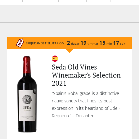
gång
Sötma
Tannin
Portvinstyp
Moussera
håll
2
19
15
17
ERBJUDANDET SLUTAR OM:
dagar
timmar
min
sek
Seda Old Vines
Winemaker's Selection
2021
“Spain’s Bobal grape is a distinctive
native variety that finds its best
expression in its heartland of Utiel-
Requena.” – Decanter ...