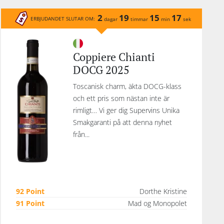
2
19
15
17
ERBJUDANDET SLUTAR OM:
dagar
timmar
min
sek
Coppiere Chianti
DOCG 2025
Toscanisk charm, äkta DOCG-klass
och ett pris som nästan inte är
rimligt… Vi ger dig Supervins Unika
Smakgaranti på att denna nyhet
från...
92 Point
Dorthe Kristine
91 Point
Mad og Monopolet