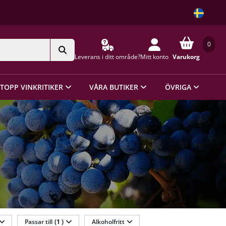
0
Leverans i ditt område?
Mitt konto
Varukorg
TOPP VINKRITIKER
VÅRA BUTIKER
ÖVRIGA
Passar till
(1 )
Alkoholfritt