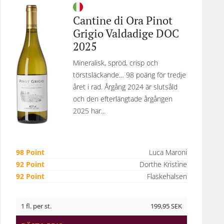
Cantine di Ora Pinot
Grigio Valdadige DOC
2025
Mineralisk, spröd, crisp och
törstsläckande… 98 poäng för tredje
året i rad. Årgång 2024 är slutsåld
och den efterlängtade årgången
2025 har...
98 Point
Luca Maroni
92 Point
Dorthe Kristine
92 Point
Flaskehalsen
1 fl. per st.
199,95
SEK