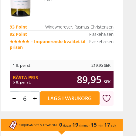
93 Point
Winewherever, Rasmus Christensen
92 Point
Flaskehalsen
★★★★★ – Imponerende kvalitet til
Flaskehalsen
prisen
1 fl. per st.
219,95
SEK
89,95
BÄSTA PRIS
SEK
6 fl. per st.
LÄGG I VARUKORG
0
19
15
17
ERBJUDANDET SLUTAR OM:
dagar
timmar
min
sek