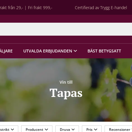
rakt från 29,- | Fri frakt 999,-
Certifierad av Trygg E-handel
ÄLJARE
UTVALDA ERBJUDANDEN
BÄST BETYGSATT
Vin till
Tapas
strikt
Producent
Druva
Pris
Recensioner