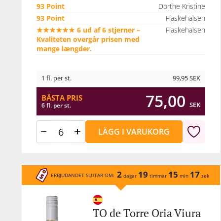
93 Point
Dorthe Kristine
93 Point
Flaskehalsen
★★★★★★ 6 ud af 6 stjerner –
Flaskehalsen
Kvaliteten overgår prisen med
mange længder.
1 fl. per st.
99,95
SEK
75,00
BÄSTA PRIS
SEK
6 fl. per st.
LÄGG I VARUKORG
2
19
15
17
ERBJUDANDET SLUTAR OM:
dagar
timmar
min
sek
TO de Torre Oria Viura