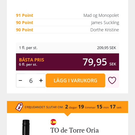
91 Point
Mad og Monopolet
90 Point
James Suckling
90 Point
Dorthe Kristine
1 fl. per st.
209,95
SEK
79,95
BÄSTA PRIS
SEK
6 fl. per st.
LÄGG I VARUKORG
2
19
15
17
ERBJUDANDET SLUTAR OM:
dagar
timmar
min
sek
TO de Torre Oria