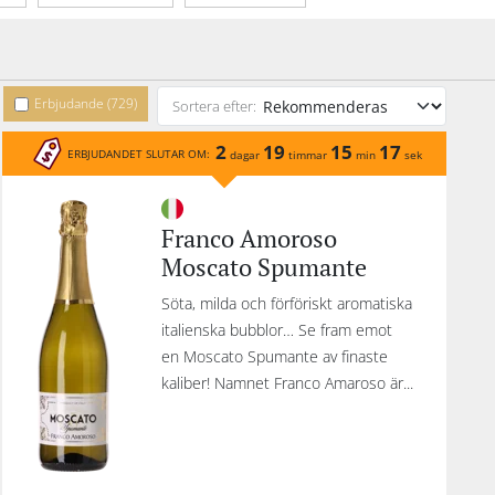
nde typ
Organisk
Erbjudande (729)
Sortera efter:
2
19
15
17
ERBJUDANDET SLUTAR OM:
dagar
timmar
min
sek
Franco Amoroso
Moscato Spumante
Söta, milda och förföriskt aromatiska
italienska bubblor… Se fram emot
en Moscato Spumante av finaste
kaliber! Namnet Franco Amaroso är...