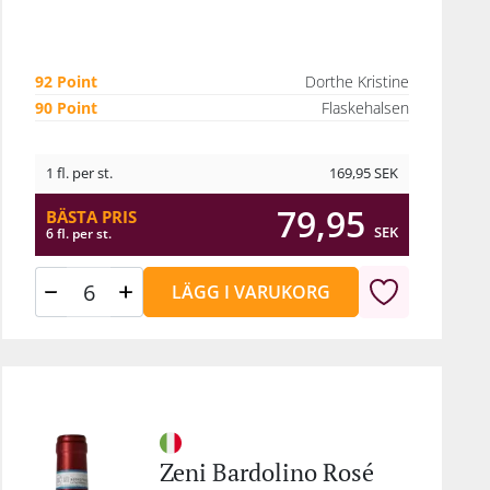
92 Point
Dorthe Kristine
90 Point
Flaskehalsen
1 fl. per st.
169,95
SEK
79,95
BÄSTA PRIS
SEK
6 fl. per st.
LÄGG I VARUKORG
Zeni Bardolino Rosé