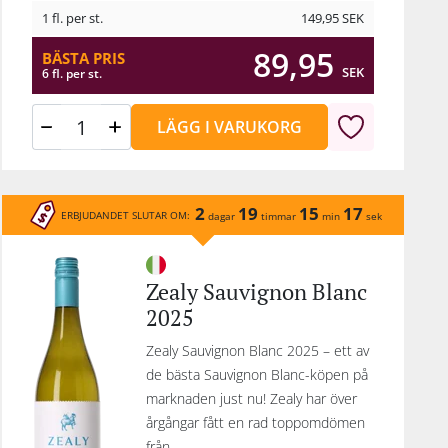
1 fl. per st.
149,95
SEK
89,95
BÄSTA PRIS
SEK
6 fl. per st.
LÄGG I VARUKORG
2
19
15
17
ERBJUDANDET SLUTAR OM:
dagar
timmar
min
sek
Zealy Sauvignon Blanc
2025
Zealy Sauvignon Blanc 2025 – ett av
de bästa Sauvignon Blanc-köpen på
marknaden just nu! Zealy har över
årgångar fått en rad toppomdömen
från...