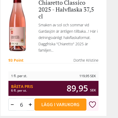
Chiaretto Classico
2025 - Halvflaska 37,5
cl
Smaken av sol och sommar vid
Gardasjön är äntligen tillbaka…! Här i
delningsvänligt halvflaskaformat.
Daggfriska "Chiaretto" 2025 är
familjen...
93 Point
Dorthe Kristine
1 fl. per st.
119,95
SEK
89,95
BÄSTA PRIS
SEK
6 fl. per st.
LÄGG I VARUKORG