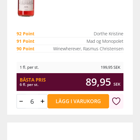
92 Point
Dorthe Kristine
91 Point
Mad og Monopolet
90 Point
Winewherever, Rasmus Christensen
1 fl. per st.
199,95
SEK
89,95
BÄSTA PRIS
SEK
6 fl. per st.
LÄGG I VARUKORG