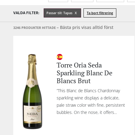
Restflaskor
Alkoholhalt %
År
VALDA FILTER:
Passar till: Tapas
Ta bort filtrering
Förslutning
Förpackning
Inne
– Bästa pris visas alltid först
3246 PRODUKTER HITTADE
Torre Oria Seda
Sparkling Blanc De
Blancs Brut
”This Blanc de Blancs Chardonnay
sparkling wine displays a delicate,
pale straw color with fine, persistent
bubbles. On the nose, it offers...