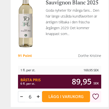
Sauvignon Blanc 2025
Goda nyheter för många fans... Den
här länge utsålda kundfavoriten är
äntligen tillbaka i den fräscha
årgången 2025! Det kommer
knappast som...
91 Point
Dorthe Kristine
1 fl. per st.
169,95
SEK
89,95
BÄSTA PRIS
SEK
6 fl. per st.
LÄGG I VARUKORG