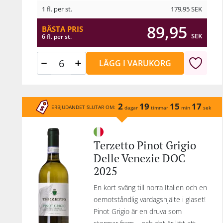
1 fl. per st.
179,95
SEK
89,95
BÄSTA PRIS
SEK
6 fl. per st.
LÄGG I VARUKORG
2
19
15
17
ERBJUDANDET SLUTAR OM:
dagar
timmar
min
sek
Terzetto Pinot Grigio
Delle Venezie DOC
2025
En kort sväng till norra Italien och en
oemotståndlig vardagshjälte i glaset!
Pinot Grigio är en druva som