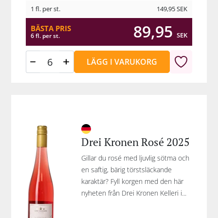
1 fl. per st.
149,95
SEK
89,95
BÄSTA PRIS
SEK
6 fl. per st.
LÄGG I VARUKORG
Drei Kronen Rosé 2025
Gillar du rosé med ljuvlig sötma och
en saftig, bärig törstsläckande
karaktär? Fyll korgen med den här
nyheten från Drei Kronen Kelleri i...