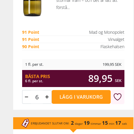
stormar fram – och det är lätt att
förstå...
91 Point
Mad og Monopolet
91 Point
Vinvalget
90 Point
Flaskehalsen
1 fl. per st.
199,95
SEK
89,95
BÄSTA PRIS
SEK
6 fl. per st.
LÄGG I VARUKORG
2
19
15
17
ERBJUDANDET SLUTAR OM:
dagar
timmar
min
sek