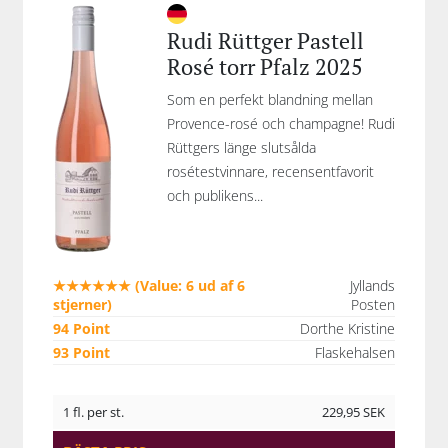
Rudi Rüttger Pastell
Rosé torr Pfalz 2025
Som en perfekt blandning mellan
Provence-rosé och champagne! Rudi
Rüttgers länge slutsålda
rosétestvinnare, recensentfavorit
och publikens...
★★★★★★ (Value: 6 ud af 6
Jyllands
stjerner)
Posten
94 Point
Dorthe Kristine
93 Point
Flaskehalsen
1 fl. per st.
229,95
SEK