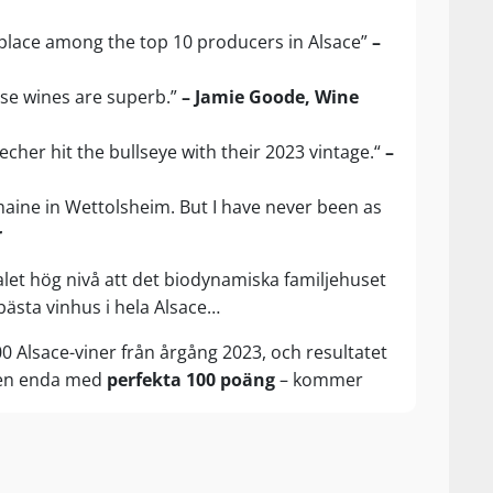
place among the top 10 producers in Alsace”
–
ese wines are superb.”
– Jamie Goode, Wine
er hit the bullseye with their 2023 vintage.“
–
maine in Wettolsheim. But I have never been as
r
et hög nivå att det biodynamiska familjehuset
 bästa vinhus i hela Alsace…
0 Alsace-viner från årgång 2023, och resultatet
 den enda med
perfekta 100 poäng
– kommer
följen dominerar stort med den (delat) bästa
ztraminer (
98 poäng
) samt regionens bästa
 (
95 poäng
). Glömde vi Pinot Gris?
96 poäng
!
 linjen.