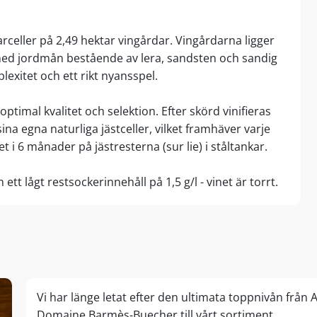
arceller på 2,49 hektar vingårdar. Vingårdarna ligger
 med jordmån bestående av lera, sandsten och sandig
plexitet och ett rikt nyansspel.
optimal kvalitet och selektion. Efter skörd vinifieras
na egna naturliga jästceller, vilket framhäver varje
t i 6 månader på jästresterna (sur lie) i ståltankar.
ett lågt restsockerinnehåll på 1,5 g/l - vinet är torrt.
Vi har länge letat efter den ultimata toppnivån från
Domaine Barmès-Buecher till vårt sortiment…