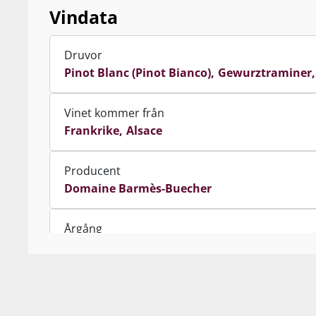
Vindata
Druvor
Pinot Blanc (Pinot Bianco)
Gewurztraminer
Vinet kommer från
Frankrike
Alsace
Producent
Domaine Barmès-Buecher
Årgång
2024
Innehåll
75 cl