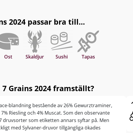
 2024 passar bra till...
Ost
Skaldjur
Sushi
Tapas
7 Grains 2024 framställt?
sace-blandning bestående av 26% Gewurztraminer,
s, 7% Riesling och 4% Muscat. Som den observante
7 druvsorter som etiketten annars syftar på. Men
kligt med Sylvaner-druvor tillgängliga ökades