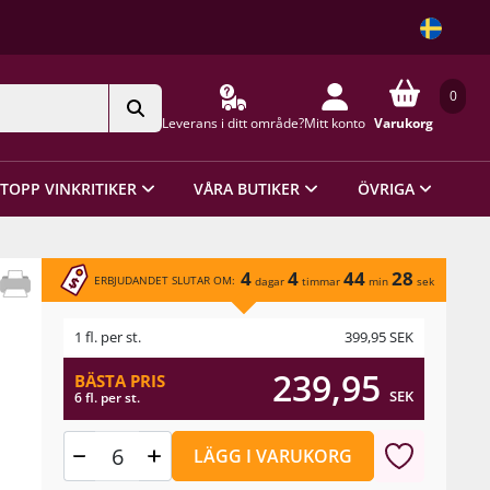
0
Leverans i ditt område?
Mitt konto
Varukorg
TOPP VINKRITIKER
VÅRA BUTIKER
ÖVRIGA
4
4
44
28
ERBJUDANDET SLUTAR OM:
dagar
timmar
min
sek
1 fl. per st.
399,95
SEK
239,95
BÄSTA PRIS
SEK
6 fl. per st.
LÄGG I VARUKORG