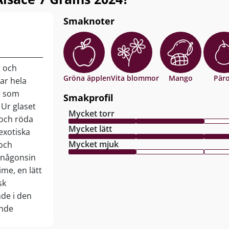
Smaknoter
g och
Gröna äpplen
Vita blommor
Mango
Pär
ar hela
r som
Smakprofil
 Ur glaset
Mycket torr
n och röda
Mycket lätt
exotiska
Mycket mjuk
 och
 någonsin
ime, en lätt
sk
nde i den
ande
Drick nu,