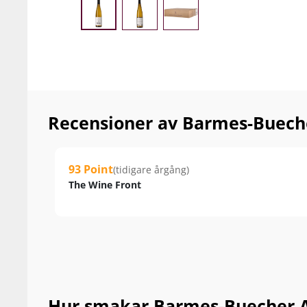
Recensioner av Barmes-Bueche
93 Point
(tidigare årgång)
The Wine Front
Hur smakar Barmes-Buecher Al