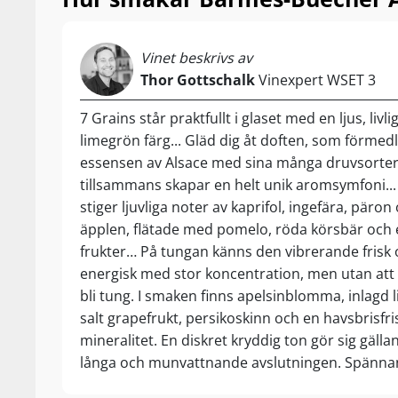
Vinet beskrivs av
Thor Gottschalk
Vinexpert WSET 3
7 Grains står praktfullt i glaset med en ljus, livli
limegrön färg... Gläd dig åt doften, som förmedl
essensen av Alsace med sina många druvsorte
tillsammans skapar en helt unik aromsymfoni...
stiger ljuvliga noter av kaprifol, ingefära, päro
äpplen, flätade med pomelo, röda körsbär och 
frukter… På tungan känns den vibrerande frisk
energisk med stor koncentration, men utan att
bli tung. I smaken finns apelsinblomma, inlagd l
salt grapefrukt, persikoskinn och en havsbrisfri
mineralitet. En diskret kryddig ton gör sig gälla
långa och munvattnande avslutningen. Spänn
biodynamiska toppviner från Barmès-Buecher. 