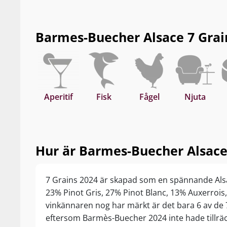
eller lagra 5–8 år från skördeåret.
Barmes-Buecher Alsace 7 Grains
Aperitif
Fisk
Fågel
Njuta
Hur är Barmes-Buecher Alsace 
7 Grains 2024 är skapad som en spännande Al
23% Pinot Gris, 27% Pinot Blanc, 13% Auxerroi
vinkännaren nog har märkt är det bara 6 av de 
eftersom Barmès-Buecher 2024 inte hade tillräc