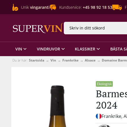
Unik
vingaranti
Kundservice:
+45 98 92 18 53
F
VIN
VINDRUVOR
KLASSIKER
BÄSTA S
Du är här:
Startsida
Vin
Frankrike
Alsace
Domaine Barm
Ekologisk
Barmes
2024
Frankrike, A