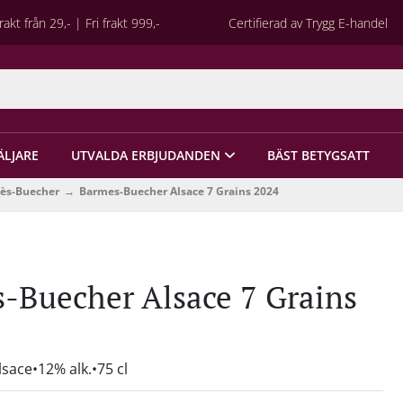
rakt från 29,- | Fri frakt 999,-
Certifierad av Trygg E-handel
ÄLJARE
UTVALDA ERBJUDANDEN
BÄST BETYGSATT
ès-Buecher
Barmes-Buecher Alsace 7 Grains 2024
-Buecher Alsace 7 Grains
lsace
12% alk.
75 cl