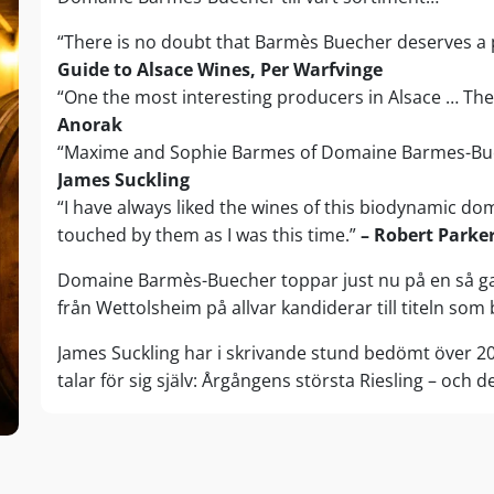
“There is no doubt that Barmès Buecher deserves a 
Guide to Alsace Wines, Per Warfvinge
“One the most interesting producers in Alsace … Th
Anorak
“Maxime and Sophie Barmes of Domaine Barmes-Buech
James Suckling
“I have always liked the wines of this biodynamic do
touched by them as I was this time.”
– Robert Parke
Domaine Barmès-Buecher toppar just nu på en så gal
från Wettolsheim på allvar kandiderar till titeln som
James Suckling har i skrivande stund bedömt över 20
talar för sig själv: Årgångens största Riesling – och
från Barmès-Buecher. Men det stannar inte där. Port
Pinot Noir (
99 poäng
), den (delat) näst bästa Gewur
Pinot Blanc (
96 poäng
) och regionens bästa Sylvaner
Det är en historisk maktdemonstration rakt över hela