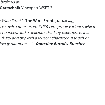
 beskrivs av
 Gottschalk
Vinexpert WSET 3
e Wine Front"
-
The Wine Front
(obs. tidl. årg.)
s » cuvée comes from 7 different grape varieties which
 nuances, and a delicious drinking experience. It is
, fruity and dry with a Muscat character, a touch of
lovely plumpness." -
Domaine Barmès-Buecher