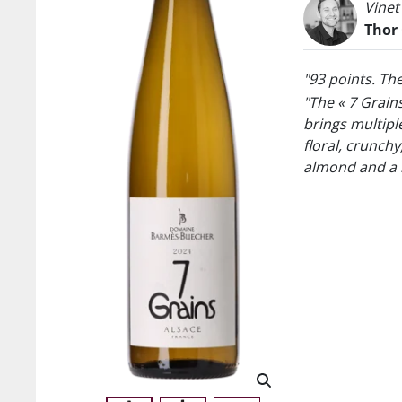
Vinet
Thor
"93 points. Th
"The « 7 Grain
brings multiple
floral, crunchy
almond and a 