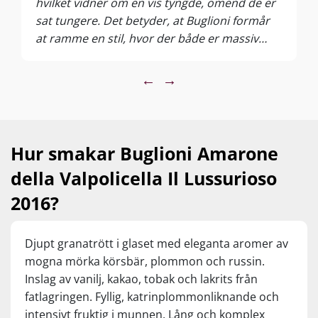
hvilket vidner om en vis tyngde, omend de er
sat tungere. Det betyder, at Buglioni formår
at ramme en stil, hvor der både er massiv
tyngde og power, men hvor det ikke bliver
overdrevet. Vi finder alle de træk, de fleste
←
→
efterspørger i en Amarone. En storladen og
enormt fyldig stil, hvor alkoholen er i top, og
hvor der er smooth flader af moden frugt, det
er kraftfuldt krydret og i det hele taget en
Hur smakar Buglioni Amarone
monstruøs og powerfuld omgang. Det er et
della Valpolicella Il Lussurioso
godt bevis på, at min fordom i forhold til, at
Amarone er for tunge og voldsomme, bliver
2016?
gjort til skamme. For selvom det er markant
og stort, så er det til at gå til, det er til at
Djupt granatrött i glaset med eleganta aromer av
forstå og det er til at finde en mening med
mogna mörka körsbär, plommon och russin.
galskaben, når prisen tages med i
Inslag av vanilj, kakao, tobak och lakrits från
betragtning. (vurderet ved en tilbudspris på
fatlagringen. Fyllig, katrinplommonliknande och
kr. 329,95)
intensivt fruktig i munnen. Lång och komplex