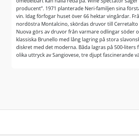
omedelbart kan hålla reda på. Wine Spectator säger 
producent”. 1971 planterade Neri-familjen sina först
vin. Idag förfogar huset över 66 hektar vingårdar. F
nordöstra Montalcino, skördas druvor till Cerretal
Nuova görs av druvor från varmare odlingar söder o
klassiska Brunello med lång lagring på stora slavons
diskret med det moderna. Båda lagras på 500-liters f
olika uttryck av Sangiovese, tre djupt fascinerande v