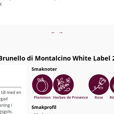
d.
l saftigt nötkött, lamm med örter, svamprisotto, kraftiga
mt lagrade ostar. Servera vid 16–18 °C.
←
→
Brunello di Montalcino White Label 
Smaknoter
 till med en
Plommon
Herbes de Provence
Rose
Rö
rgad
ning i
Smakprofil
gsgolv,