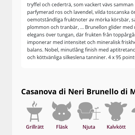
tryffel och cederträ, som vackert vävs samma
parfymerad ros och lavendel, vilda toscanska ö
oemotståndliga fruktnoter av mörka körsbär, sa
plommon och tranbär, … Brunellon glider med 
elegans över tungan, där frukten från toppårg
imponerar med intensitet och mineralisk friskhe
balans. Nobel, minutlång finish med aptitretan
och köttvänliga silkeslena tanniner. 4 x 95 point
recensenterna talar sitt tydliga språk - det här 
Drick nu, eller lagra 15–20 år från skördeåret.
Casanova di Neri Brunello di M
Grillrätt
Fläsk
Njuta
Kalvkött