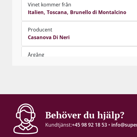
Vinet kommer från
Italien
Toscana
Brunello di Montalcino
Producent
Casanova Di Neri
Årgång
2021
Innehåll
75 cl
Alkohol-%
Behöver du hjälp?
14,5 %
Kundtjänst:
+45 98 92 18 53
•
info@super
Servering