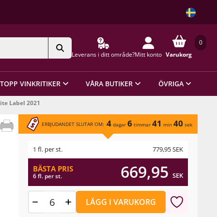
0
Leverans i ditt område?
Mitt konto
Varukorg
TOPP VINKRITIKER
VÅRA BUTIKER
ÖVRIGA
ite Label 2021
4
6
41
40
ERBJUDANDET SLUTAR OM:
dagar
timmar
min
sek
1 fl. per st.
779,95
SEK
669,95
BÄSTA PRIS
SEK
6 fl. per st.
LÄGG I VARUKORG