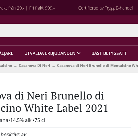
rakt från 29,- | Fri frakt 999,-
Certifierad av Trygg E-handel
ÄLJARE
UTVALDA ERBJUDANDEN
BÄST BETYGSATT
talcino
Casanova Di Neri
Casanova di Neri Brunello di Montalcino Wh
va di Neri Brunello di
cino White Label 2021
cana
14,5% alk.
75 cl
 beskrivs av