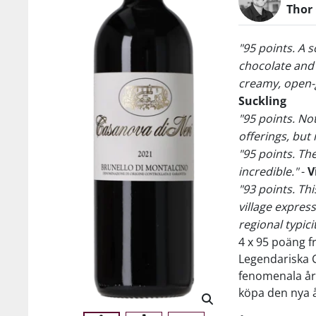
Thor
"95 points. A s
chocolate and
creamy, open-g
Suckling
"95 points. No
offerings, but 
"95 points. Th
incredible."
-
V
"93 points. Thi
village expres
regional typicit
4 x 95 poäng f
Legendariska C
fenomenala årg
köpa den nya 