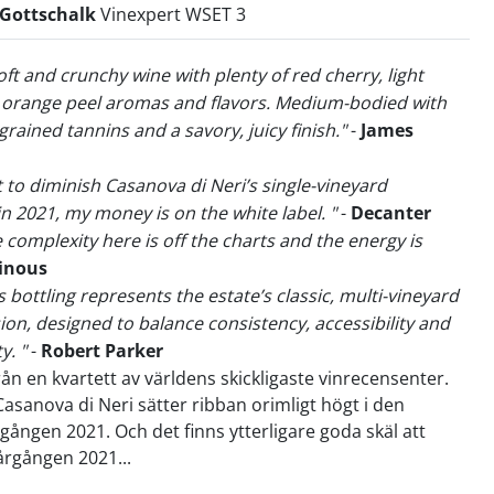
 Gottschalk
Vinexpert WSET 3
oft and crunchy wine with plenty of red cherry, light
 orange peel aromas and flavors. Medium-bodied with
rained tannins and a savory, juicy finish."
-
James
t to diminish Casanova di Neri’s single-vineyard
in 2021, my money is on the white label. "
-
Decanter
e complexity here is off the charts and the energy is
inous
s bottling represents the estate’s classic, multi-vineyard
sion, designed to balance consistency, accessibility and
y. "
-
Robert Parker
rån en kvartett av världens skickligaste vinrecensenter.
asanova di Neri sätter ribban orimligt högt i den
ången 2021. Och det finns ytterligare goda skäl att
årgången 2021...