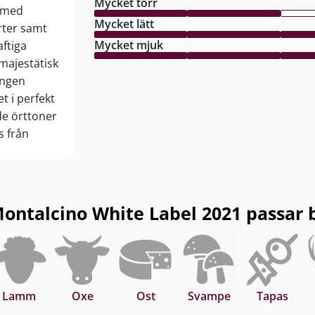
Mycket torr
n med
Mycket lätt
rter samt
Mycket mjuk
ftiga
majestätisk
ången
t i perfekt
de örttoner
s från
är KLASS!
ontalcino White Label 2021 passar bra
Lamm
Oxe
Ost
Svampe
Tapas