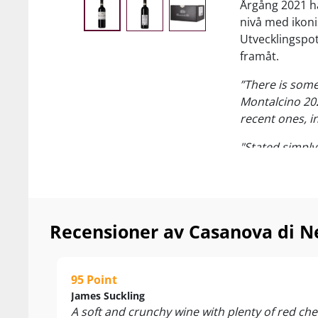
Årgång 2021 h
nivå med ikoni
Utvecklingspot
framåt.
”There is some
Montalcino 202
recent ones, i
"Stated simply
I glaset får d
skogsmossa oc
mognar på stor
presenterar hä
Recensioner av Casanova di Ne
okonstlat. Vi 
vildaste Brune
95 Point
“For me the W
James Suckling
winemaker
A soft and crunchy wine with plenty of red c