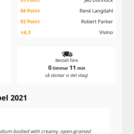
95 Point
Jeb Dunnuck
94 Point
René Langdahl
93 Point
Robert Parker
⭐4,3
Vivino
Beställ före
0
11
timmar
min
så skickar vi det idag!
bel 2021
95 P
Decan
 Medium-bodied with creamy, open-grained
“Not 