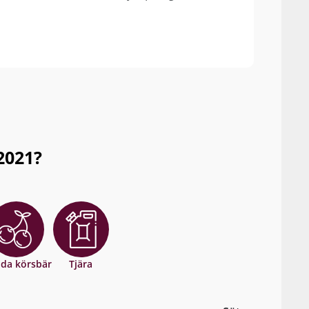
histo
tea a
out. 
2021?
da körsbär
Tjära