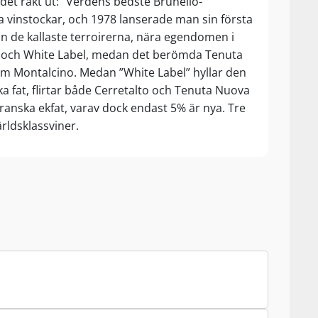
det rakt ut: ”Verdens bedste Brunello-
a vinstockar, och 1978 lanserade man sin första
rån de kallaste terroirerna, nära egendomen i
to och White Label, medan det berömda Tenuta
m Montalcino. Medan ”White Label” hyllar den
ka fat, flirtar både Cerretalto och Tenuta Nuova
ranska ekfat, varav dock endast 5% är nya. Tre
ärldsklassviner.