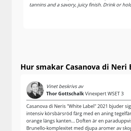
tannins and a savory, juicy finish. Drink or hol
Njut av den til
pastarätter sa
Hur smakar Casanova di Neri 
Vinet beskrivs av
Thor Gottschalk
Vinexpert WSET 3
Casanova di Neris "White Label" 2021 bjuder sig
intensiv körsbärsröd färg med en aning tegelfä
orange längs kanten… Doften är en paraduppvis
Brunello-komplexitet med djupa aromer av sko