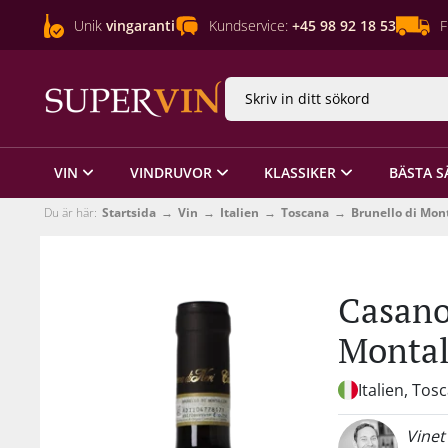
Unik
vingaranti
Kundservice:
+45 98 92 18 53
F
VIN
VINDRUVOR
KLASSIKER
BÄSTA S
Du är här:
Startsida
Vin
Italien
Toscana
Brunello di Mon
Casano
Montal
Italien, Tos
Vinet