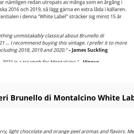
ar nämligen redan utropats av många som en årgång i
ska 2016 och 2019, så lägg gärna en extra låda i källaren.
entialen i denna "White Label" sträcker sig minst 15 år
thing unmistakably classical about Brunello di
1 … I recommend buying this vintage. I prefer it to more
ncluding 2018, 2019 and 2020.”
–
James Suckling
, 2021 is a triumph for Montalcino." -
Vinous
u magisk flytande Sangiovese-silke med doft av
h smakkomplexitet i världsklass… White Label, som
a traditionella ekfat i imponerande 43 månader,
r Sangiovese-druvan storslaget, fokuserat och härligt
ri Brunello di Montalcino White La
ger dig Supervins unika garanti för årgångens troligen
llo-köp!
hite Label is the benchmark”
- Giacomo Neri,
herry, light chocolate and orange peel aromas and flavors.