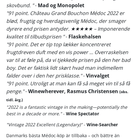
skovbund. "
-
Mad og Monopolet
"91 point. Château Grand Bouchon Médoc 2022 er
blød, frugtig og hverdagsvenlig Médoc, der smager
dyrere end prisen antyder. ★★★★★ – Imponerende
kvalitet til tilbudsprisen "
-
Flaskehalsen
"91 point. Det er tip top lækker koncentreret
frugtdreven duft med en vis power ... Overraskelsen
var til at føle på, da vi tjekkede prisen på den her bad
boy. Det er faktisk lidt skørt hvad man indimellem
falder over i den her prisklasse."
-
Vinvalget
"91 point. Utroligt at man kan få så meget vin til så få
penge."
-
Winewherever, Rasmus Christensen
(obs.
tidl. årg.)
"2022 is a fantastic vintage in the making—potentially the
best in a decade or more."
-
Wine Spectator
"Vintage 2022 Excellent (Legendary)"
-
Wine-Searcher
Danmarks bästa Médoc-köp är tillbaka – och bättre än