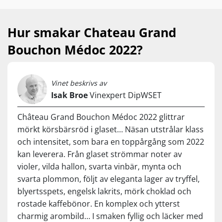
blommer, espresso, svampe og skovbund. I
munden er den kraftig, har masser af
powerfrugt og tanniner, som skriger på en
Hur smakar Chateau Grand
stor bøf, grillmad eller det helt store
Bouchon Médoc 2022?
charcuteribræt. 1 fl. pr. stk. 109,95 / BEDSTE
PRIS 6 fl. pr. stk. 54,95
Vinet beskrivs av
Isak Broe
Vinexpert DipWSET
Château Grand Bouchon Médoc 2022 glittrar
mörkt körsbärsröd i glaset… Näsan utstrålar klass
och intensitet, som bara en toppårgång som 2022
kan leverera. Från glaset strömmar noter av
violer, vilda hallon, svarta vinbär, mynta och
svarta plommon, följt av eleganta lager av tryffel,
blyertsspets, engelsk lakrits, mörk choklad och
rostade kaffebönor. En komplex och ytterst
charmig arombild… I smaken fyllig och läcker med