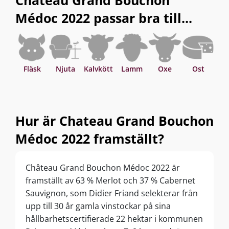
Chateau Grand Bouchon
Médoc 2022 passar bra till...
Fläsk
Njuta
Kalvkött
Lamm
Oxe
Ost
Sv
Hur är Chateau Grand Bouchon
Médoc 2022 framställt?
Château Grand Bouchon Médoc 2022 är
framställt av 63 % Merlot och 37 % Cabernet
Sauvignon, som Didier Friand selekterar från
upp till 30 år gamla vinstockar på sina
hållbarhetscertifierade 22 hektar i kommunen