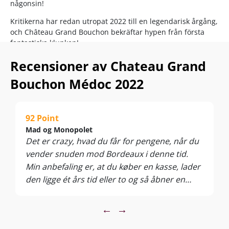
någonsin!
Kritikerna har redan utropat 2022 till en legendarisk årgång,
och Château Grand Bouchon bekräftar hypen från första
fantastiska klunken!
Ett sällsynt fynd från en utmärkt källare… Vi trodde att
Recensioner av Chateau Grand
denna populära Bordeaux var slut för gott. Men i en svalt
Bouchon Médoc 2022
belägen källare nordväst om det berömda Saint-Estèphe har
vi fått tag på denna sannolikt sista leverans – och dessutom
från den stora årgången 2022.
92 Point
Didier Friands hållbarhetscertifierade terroir levererar här
Mad og Monopolet
en klassisk, smakrik Médoc som drar nytta av toppårets
Det er crazy, hvad du får for pengene, når du
perfekta väderförhållanden… Extra fyllighet, fin fruktkraft
vender snuden mod Bordeaux i denne tid.
och 14% alkohol. Bordeaux-fans, feast on this!
Min anbefaling er, at du køber en kasse, lader
Njut av den till lamm, bra nötkött, fågelvilt, fläsk, kalv,
den ligge ét års tid eller to og så åbner en
kraftiga tapas, inälvsmat och mogna ostar. Servera vid 16–
flaske hvert år, så har du for et relativt lavt
18°C.
beløb en stor vinoplevelse hvert eneste år,
←
→
som ændres fra år til år. Flot duft af solbær,