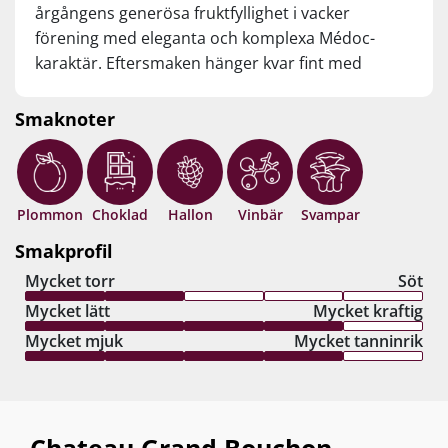
årgångens generösa fruktfyllighet i vacker
förening med eleganta och komplexa Médoc-
karaktär. Eftersmaken hänger kvar fint med
massor av saftig plommon- och svarta
vinbärsfrukt svept i silkeslena, biffvänliga
Smaknoter
tanniner… Vilken lyckad Médoc! Drick nu, eller
spara 8–10 år från skördeåret.
Plommon
Choklad
Hallon
Vinbär
Svampar
Smakprofil
Mycket torr
Söt
Mycket lätt
Mycket kraftig
Mycket mjuk
Mycket tanninrik