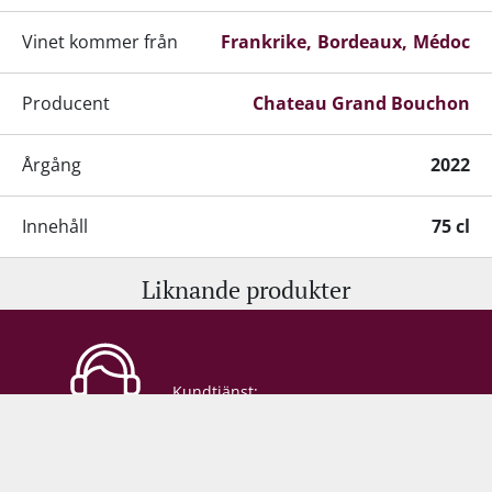
Vinet kommer från
Frankrike
Bordeaux
Médoc
Producent
Chateau Grand Bouchon
Årgång
2022
Innehåll
75 cl
Liknande produkter
Alkohol-%
14 %
Servering
16-18°C
Kundtjänst:
Lagringspotential
8-10 år från skördeåret
+45 98 92 18 53
•
info@supervin.se
Lagring
Ståltank