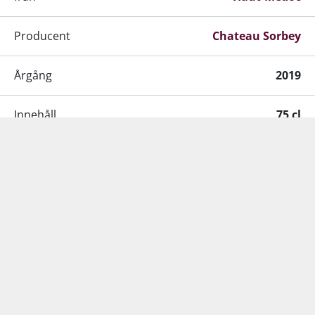
Producent
Chateau Sorbey
Årgång
2019
Innehåll
75 cl
Liknande produkter
Alkohol-%
13,5 %
Servering
16-18°C
Kundtjänst:
+45 98 92 18 53
•
info@supervin.se
Lagringspotential
+15 år fra høståret
Förslutning
Kork
Säker e-handel
Förpackning
6 st. kartong