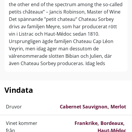
the other end of the spectrum among the so-called
petits châteaux” – Jancis Robinson, Master of Wine
Det spännande ”petit chateau” Chateau Sorbey
drivs av familjen Meyre, som har producerat rött
vin i Listrac och Haut-Médoc sedan 1810.
Ursprungligen ägde familjen Chateau Cap Léon
Veyrin, men idag äger man dessutom de
välrenommerade slotten Bibian och Julien, där
även Chateau Sorbey produceras. Idag leds
familjeföretaget av sjätte generationen, Nathalie
och Julien Meyre, som med anlitandet av Michel
Roland som enologisk konsult har tagit
Vindata
vinkvaliteten och omdömena ända upp i Cru
Classé-sfären.
Druvor
Cabernet Sauvignon
Merlot
Vinet kommer
Frankrike
Bordeaux
från
Haut-Médoc