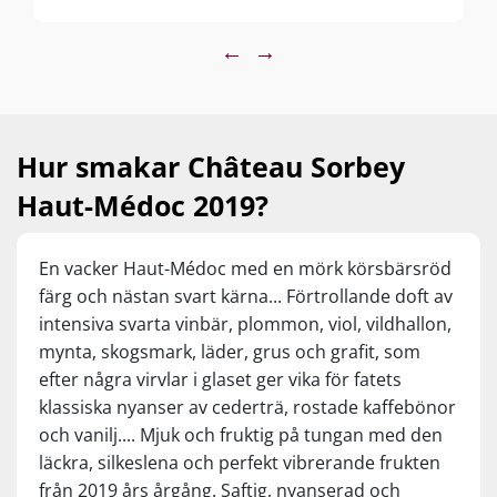
slotten Bibian och Julien, där även Chateau Sorbey
produceras. Idag drivs familjeföretaget av 6:e
←
→
generationen Nathalie och Julien Meyre som, med
Michel Roland som oenologisk konsult, har fört in
vinkvalitet och recensioner i Cru Classé-sfären.
Hur smakar Château Sorbey
Haut-Médoc 2019?
En vacker Haut-Médoc med en mörk körsbärsröd
färg och nästan svart kärna... Förtrollande doft av
intensiva svarta vinbär, plommon, viol, vildhallon,
mynta, skogsmark, läder, grus och grafit, som
efter några virvlar i glaset ger vika för fatets
klassiska nyanser av cederträ, rostade kaffebönor
och vanilj.... Mjuk och fruktig på tungan med den
läckra, silkeslena och perfekt vibrerande frukten
från 2019 års årgång. Saftig, nyanserad och