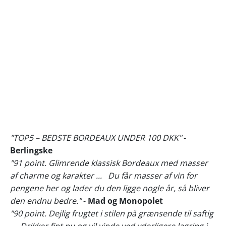
"TOP5 – BEDSTE BORDEAUX UNDER 100 DKK"
-
Berlingske
"91 point. Glimrende klassisk Bordeaux med masser
af charme og karakter ... Du får masser af vin for
pengene her og lader du den ligge nogle år, så bliver
den endnu bedre."
-
Mad og Monopolet
"90 point. Dejlig frugtet i stilen på grænsende til saftig
.... Drikker fint nu og vil vinde ved yderligere lagring i