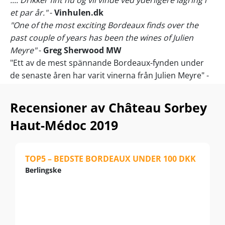
et par år."
-
Vinhulen.dk
"One of the most exciting Bordeaux finds over the
past couple of years has been the wines of Julien
Meyre"
-
Greg Sherwood MW
"Ett av de mest spännande Bordeaux-fynden under
de senaste åren har varit vinerna från Julien Meyre" -
Greg Sherwood, Master of Wine "De första
årgångarna har lyckats positionera sig som
Recensioner av Château Sorbey
lyxvarumärken, produkter som bara de megarika och
Haut-Médoc 2019
bortskämda vinskribenterna som jag någonsin får
smaka. Men det finns verklig kvalitet i andra änden av
spektrumet bland de så kallade petits châteaux" -
TOP5 – BEDSTE BORDEAUX UNDER 100 DKK
Jancis Robinson, Master of Wine Det spännande "petit
Berlingske
chateauet" Chateau Sorbey drivs av familjen Meyre,
som har tillverkat rött vin i Listrac och Haut-Médoc
sedan 1810. Ursprungligen ägde familjen Chateau Cap
Léon Veyrin, men idag äger de även de erkända