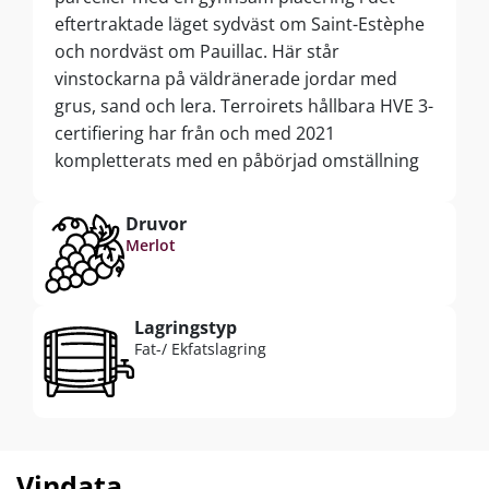
eftertraktade läget sydväst om Saint-Estèphe
och nordväst om Pauillac. Här står
vinstockarna på väldränerade jordar med
grus, sand och lera. Terroirets hållbara HVE 3-
certifiering har från och med 2021
kompletterats med en påbörjad omställning
till ekologisk odling. I källaren spontanjäser
Cru Bourgeois-topvin utan tillsats av sulfiter
Druvor
med naturligt förekommande jäst i ståltank,
Merlot
där en noggrant kontrollerad
temperaturstyrning optimerar fruktens
fräschör, medan 15–20 dagars maceration
Lagringstyp
Fat-/ Ekfatslagring
extraherar seriös färg, smak och tannin från
druvskalen. Efter avslutad jäsning tappas
denna Grand Vin om till 9–12 månaders
lagring på 225 liters barriquefat, noggrant
utvalda från toppleverantörerna Demptos,
Vindata
Seguin & Moreau och Vinea. 33 % av faten är