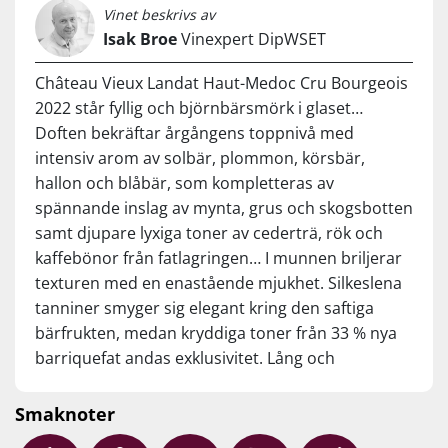
best in a decade or more."
-
Wine Spectator
Vinet beskrivs av
Isak Broe
Vinexpert DipWSET
Fyll kundvagnen med Supervins unika smakgaranti i ryggen
– och upptäck varför vi utan tvekan kallar detta för 2022-
Château Vieux Landat Haut-Medoc Cru Bourgeois
årgångens bästa Cru Bourgeois-klassificerade Haut-Médoc i
sin prisklass.
2022 står fyllig och björnbärsmörk i glaset…
Doften bekräftar årgångens toppnivå med
…
intensiv arom av solbär, plommon, körsbär,
Njut av den till saftigt nötkött, lamm med örtkryddor,
hallon och blåbär, som kompletteras av
fågelvilt, viltkött, kraftiga tapas och mogna ostar. Servera vid
spännande inslag av mynta, grus och skogsbotten
16–18°C.
samt djupare lyxiga toner av cederträ, rök och
kaffebönor från fatlagringen… I munnen briljerar
texturen med en enastående mjukhet. Silkeslena
tanniner smyger sig elegant kring den saftiga
bärfrukten, medan kryddiga toner från 33 % nya
barriquefat andas exklusivitet. Lång och
nyanserad eftersmak – som för tankarna till
grannvinerna från Pauillac och Saint-Estèphe.
Smaknoter
Rent ut sagt… vi är verkligen inte så långt från