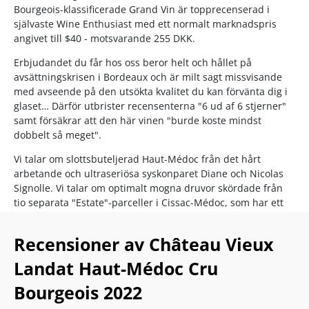
Bourgeois-klassificerade Grand Vin är topprecenserad i
självaste Wine Enthusiast med ett normalt marknadspris
angivet till $40 - motsvarande 255 DKK.
Erbjudandet du får hos oss beror helt och hållet på
avsättningskrisen i Bordeaux och är milt sagt missvisande
med avseende på den utsökta kvalitet du kan förvänta dig i
glaset… Därför utbrister recensenterna "6 ud af 6 stjerner"
samt försäkrar att den här vinen "burde koste mindst
dobbelt så meget".
Vi talar om slottsbuteljerad Haut-Médoc från det hårt
arbetande och ultraseriösa syskonparet Diane och Nicolas
Signolle. Vi talar om optimalt mogna druvor skördade från
tio separata "Estate"-parceller i Cissac-Médoc, som har ett
fördelaktigt läge i det eftertraktade området sydväst om
Saint-Estèphe och nordväst om Pauillac.
Recensioner av Château Vieux
Här har terroirens väldränerade vingårdar med grus, sand
Landat Haut-Médoc Cru
och lera uppnått hållbar HVE 3-certifiering – som från och
Bourgeois 2022
med 2021 har utökats med en påbörjad omställning till
ekologisk odling.