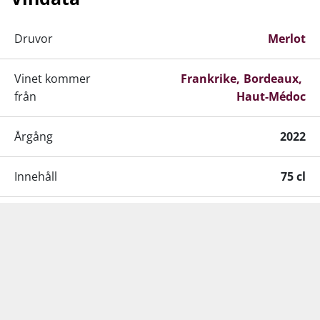
helt nya, resten 1–2 år gamla.
Druvor
Merlot
Vinet kommer
Frankrike
Bordeaux
från
Haut-Médoc
Årgång
2022
Innehåll
75 cl
Alkohol-%
13 %
Liknande produkter
Servering
16–18 °C
Lagringspotential
+15 år från skördeåret
Kundtjänst: