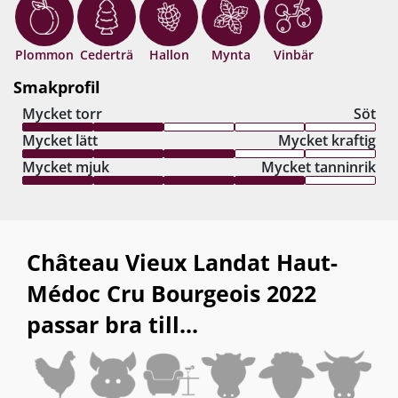
Grand Cru Classé som specialpriset kanske
antyder! Drick nu, eller lagra 15+ år från
skördeåret.
Plommon
Cederträ
Hallon
Mynta
Vinbär
Smakprofil
Mycket torr
Söt
Mycket lätt
Mycket kraftig
Mycket mjuk
Mycket tanninrik
Château Vieux Landat Haut-
Médoc Cru Bourgeois 2022
passar bra till...