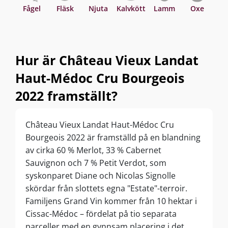
Fågel
Fläsk
Njuta
Kalvkött
Lamm
Oxe
Asi
Hur är Château Vieux Landat
Haut-Médoc Cru Bourgeois
2022 framställt?
Château Vieux Landat Haut-Médoc Cru
Bourgeois 2022 är framställd på en blandning
av cirka 60 % Merlot, 33 % Cabernet
Sauvignon och 7 % Petit Verdot, som
syskonparet Diane och Nicolas Signolle
skördar från slottets egna "Estate"-terroir.
Familjens Grand Vin kommer från 10 hektar i
Cissac-Médoc – fördelat på tio separata
parceller med en gynnsam placering i det