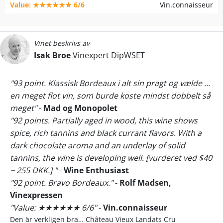
Value: ★★★★★★ 6/6
Vin.connaisseur
Vinet beskrivs av
Isak Broe
Vinexpert DipWSET
"93 point. Klassisk Bordeaux i alt sin pragt og vælde ...
en meget flot vin, som burde koste mindst dobbelt så
meget"
-
Mad og Monopolet
"92 points. Partially aged in wood, this wine shows
spice, rich tannins and black currant flavors. With a
dark chocolate aroma and an underlay of solid
tannins, the wine is developing well. [vurderet ved $40
~ 255 DKK.] "
-
Wine Enthusiast
"92 point. Bravo Bordeaux."
-
Rolf Madsen,
Vinexpressen
"Value: ★★★★★★ 6/6"
-
Vin.connaisseur
Den är verkligen bra… Château Vieux Landats Cru