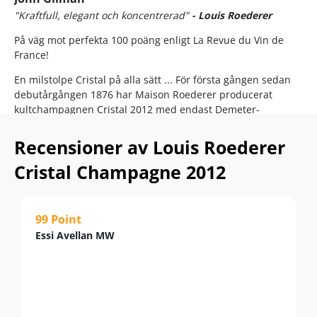
"Kraftfull, elegant och koncentrerad"
- Louis Roederer
På väg mot perfekta 100 poäng enligt La Revue du Vin de
France!
En milstolpe Cristal på alla sätt ... För första gången sedan
debutårgången 1876 har Maison Roederer producerat
kultchampagnen Cristal 2012 med endast Demeter-
certifierade, biodynamiskt odlade druvor!
Recensioner av Louis Roederer
Prestige Cuvéen är baserad på 60% Pinot Noir och 40%
utvalda från Grand Cru-klassificerade byar i Montagne de
Cristal Champagne 2012
Reims, Vallée de la Marne och Côte des Blancs.
Trots en nästan legendarisk koncentration av smaker
behåller årgångschampagnen ett slankt, laserfokuserat och
99 Point
oerhört elegant uttryck, vilket beror på att Louis Roederer
Essi Avellan MW
medvetet undviker den mjukgörande malolaktiska
jäsningen.
32% av basvinet uppnår Krug-liknande komplexitet genom
vinifiering på ekfat, och den andra jäsningen följs av 6 års