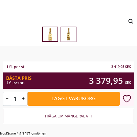
1 fl. per st.
3 419,95
SEK
3 379,95
BÄSTA PRIS
SEK
1 fl. per st.
LÄGG I VARUKORG
FRÅGA OM MÄNGDRABATT