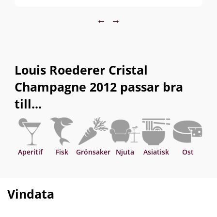
flasklagring "sur latte" på jästfällningen. Under
degorgeringen hålls doseringen perfekt balanserad på 7,5
←
→
gram per liter.
Louis Roederer Cristal
Champagne 2012 passar bra
till...
Aperitif
Fisk
Grönsaker
Njuta
Asiatisk
Ost
Ska
Vindata