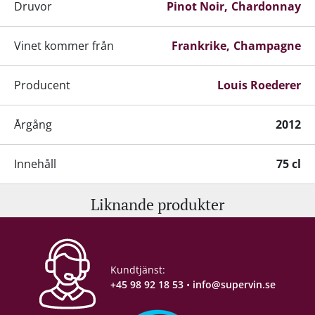
Druvor
Pinot Noir
Chardonnay
Vinet kommer från
Frankrike
Champagne
Producent
Louis Roederer
Årgång
2012
Innehåll
75 cl
Liknande produkter
Alkohol-%
12 %
Servering
10-12°C
Kundtjänst:
Lagringspotential
+20 år fra høståret
+45 98 92 18 53
•
info@supervin.se