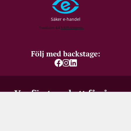
Lagring
Fat-/ Ekfatslagring
Flasklagring
Förslutning
Champagnekork
Säker e-handel
Förpackning
6 st. kartong
Allergener
Svaveldioxid / Sulfiter
Följ med backstage:
Var först med att få våra
bästa erbjudanden
Missa inte vassa priser, spännande restpartier – eller
150 SEK i välkomstrabatt för nya mottagare