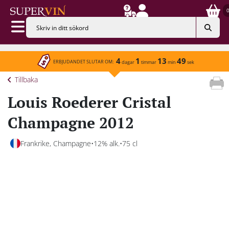
4
1
13
49
ERBJUDANDET SLUTAR OM:
dagar
timmar
min
sek
Tillbaka
Louis Roederer Cristal
Champagne 2012
Frankrike, Champagne
12% alk.
75 cl