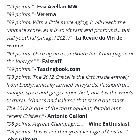
"99 points."
-
Essi Avellan MW
"99 points."
-
Verema
"99 points. With a little more aging, it will reach the
ultimate score, as it is so vibrant and profound... but
still youthful (smagt i 2021)"
-
La Revue du Vin de
France
"99 points. Once again a candidate for "Champagne of
the Vintage"."
-
Falstaff
"99 points."
-
Tastingbook.com
"98 points. The 2012 Cristal is the first made entirely
from biodynamically farmed vineyards. Passionfruit,
mango, spice and ginger open first, but it is the wine’s
textural richness and volume that stand out most.
The 2012 is one of the most opulent, flamboyant
recent Cristals."
-
Antonio Galloni
"98 points. A great Champagne…"
-
Wine Enthusiast
"98 points. This is another great vintage of Cristal…"
-
John Gilman