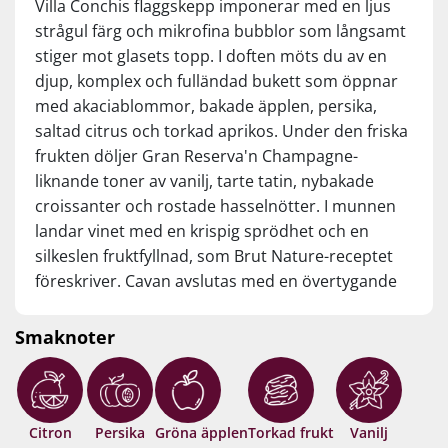
Villa Conchis flaggskepp imponerar med en ljus
strågul färg och mikrofina bubblor som långsamt
stiger mot glasets topp. I doften möts du av en
djup, komplex och fulländad bukett som öppnar
med akaciablommor, bakade äpplen, persika,
saltad citrus och torkad aprikos. Under den friska
frukten döljer Gran Reserva'n Champagne-
liknande toner av vanilj, tarte tatin, nybakade
croissanter och rostade hasselnötter. I munnen
landar vinet med en krispig sprödhet och en
silkeslen fruktfyllnad, som Brut Nature-receptet
föreskriver. Cavan avslutas med en övertygande
lång eftersmak som lyfts av rostade nötter, lemon
curd och vanilj från den långa källarlagringen. En
Smaknoter
Cava av denna Gran Reserva-kaliber kan utan
problem mäta sig med Champagne… Drick nu,
eller lagra i 10+ år från skördeåret.
Citron
Persika
Gröna äpplen
Torkad frukt
Vanilj