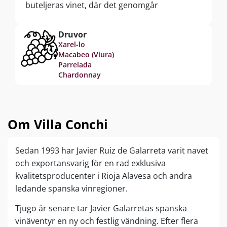
buteljeras vinet, där det genomgår
andragäringen och de fina bubblorna bildas –
precis som i Champagne. Eftersom denna
Druvor
Cava är en Gran Reserva lagras den i hela 30
Xarel-lo
Macabeo (Viura)
månader i kontakt med de fina jästresterna,
Parrelada
vilket ger ett enormt smakdjup och delikata
Chardonnay
rostade toner.
Om Villa Conchi
Sedan 1993 har Javier Ruiz de Galarreta varit navet
och exportansvarig för en rad exklusiva
kvalitetsproducenter i Rioja Alavesa och andra
ledande spanska vinregioner.
Tjugo år senare tar Javier Galarretas spanska
vinäventyr en ny och festlig vändning. Efter flera