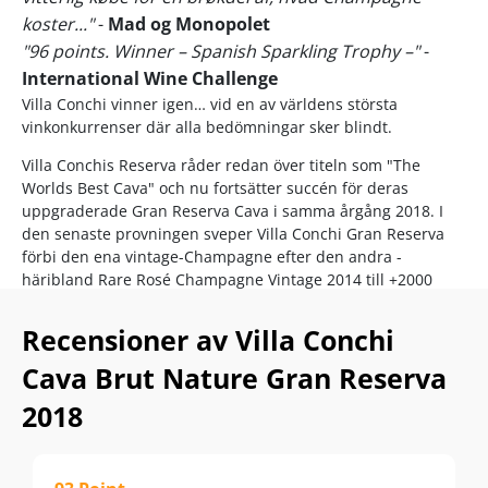
koster..."
-
Mad og Monopolet
"96 points. Winner – Spanish Sparkling Trophy –"
-
International Wine Challenge
Villa Conchi vinner igen… vid en av världens största
vinkonkurrenser där alla bedömningar sker blindt.
Villa Conchis Reserva råder redan över titeln som "The
Worlds Best Cava" och nu fortsätter succén för deras
uppgraderade Gran Reserva Cava i samma årgång 2018. I
den senaste provningen sveper Villa Conchi Gran Reserva
förbi den ena vintage-Champagne efter den andra -
häribland Rare Rosé Champagne Vintage 2014 till +2000
kronor.
Recensioner av Villa Conchi
De delikata vintage-bubblorna kommer från några av de
bästa odlingarna i Penedès Alta, som är centrum för
Cava Brut Nature Gran Reserva
produktionen av de bästa Cavaerna. Här skördar Villa Conchi
2018
sina druvor från över 40 år gamla vinstockar på 500–800
meters höjd, vilket ger en perfekt krisphet åt Cavan.
30 månaders mognad på jästfällningen ger champagne-