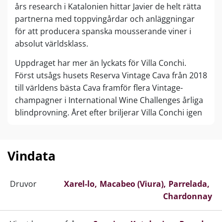
års research i Katalonien hittar Javier de helt rätta
partnerna med toppvingårdar och anläggningar
för att producera spanska mousserande viner i
absolut världsklass.
Uppdraget har mer än lyckats för Villa Conchi.
Först utsågs husets Reserva Vintage Cava från 2018
till världens bästa Cava framför flera Vintage-
champagner i International Wine Challenges årliga
blindprovning. Året efter briljerar Villa Conchi igen
– den här gången med sitt Gran Reserva-
flaggskepp, som får 96 poäng och uppnår samma
predikat som sin lillebror gjorde året innan.
Vindata
Villa Conchi hör otvivelaktigt till eliten av spanska
mousserande viner som tar upp kampen mot de
Druvor
Xarel-lo
Macabeo (Viura)
Parrelada
stora champagnerna. Husets mest populära
Chardonnay
Cavaer skiljer sig från många andra konkurrenter
genom att vara Vintage Cavaer – det vill säga där