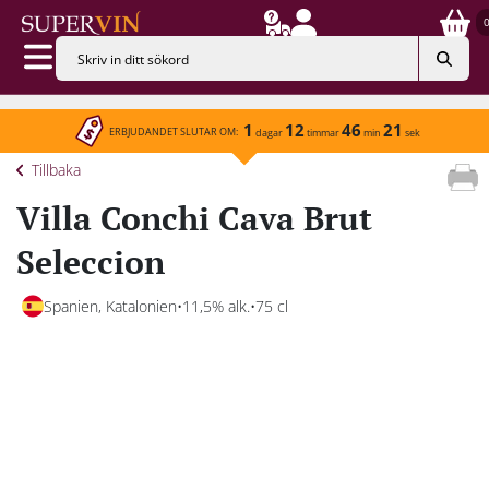
1
12
46
21
ERBJUDANDET SLUTAR OM:
dagar
timmar
min
sek
Tillbaka
Villa Conchi Cava Brut
Seleccion
Spanien, Katalonien
11,5% alk.
75 cl