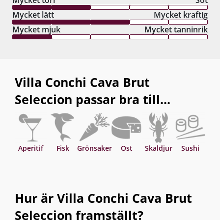
Mycket torr
Söt
Mycket lätt
Mycket kraftig
Mycket mjuk
Mycket tanninrik
Villa Conchi Cava Brut
Seleccion passar bra till...
Aperitif
Fisk
Grönsaker
Ost
Skaldjur
Sushi
T
Hur är Villa Conchi Cava Brut
Seleccion framställt?