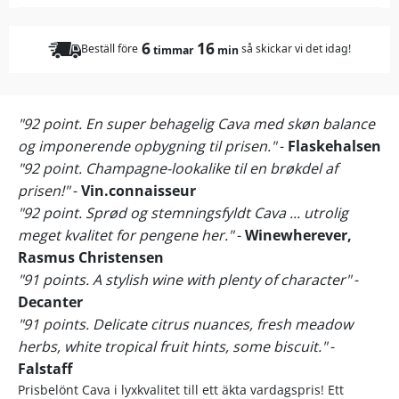
6
16
Beställ före
så skickar vi det idag!
timmar
min
"92 point. En super behagelig Cava med skøn balance
og imponerende opbygning til prisen."
-
Flaskehalsen
"92 point. Champagne-lookalike til en brøkdel af
prisen!"
-
Vin.connaisseur
"92 point. Sprød og stemningsfyldt Cava ... utrolig
meget kvalitet for pengene her."
-
Winewherever,
Rasmus Christensen
"91 points. A stylish wine with plenty of character"
-
Decanter
"91 points. Delicate citrus nuances, fresh meadow
herbs, white tropical fruit hints, some biscuit."
-
Falstaff
Prisbelönt Cava i lyxkvalitet till ett äkta vardagspris! Ett