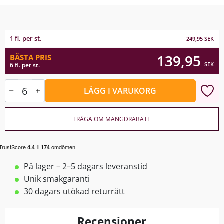
1 fl. per st.
249,95
SEK
139,95
BÄSTA PRIS
SEK
6 fl. per st.
LÄGG I VARUKORG
FRÅGA OM MÄNGDRABATT
På lager – 2–5 dagars leveranstid
Unik smakgaranti
30 dagars utökad returrätt
Recensioner