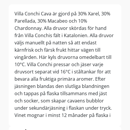
Villa Conchi Cava är gjord på 30% Xarel, 30%
Parellada, 30% Macabeo och 10%
Chardonnay. Alla druvor skördas för hand
från Villa Conchis fält i Katalonien. Alla druvor
väljs manuellt på natten så att endast
kärnfrisk och färsk frukt hittar vägen till
vingården. Här kyls druvorna omedelbart till
10°C. Villa Conchi pressar och jäser varje
druvsort separat vid 16°C i ståltankar för att
bevara alla fruktiga primära aromer. Efter
jäsningen blandas den slutliga blandningen
och tappas på flaska tillsammans med jäst
och socker, som skapar cavaens bubblor
under sekundärjäsning i flaskan under tryck.
Vinet mognar i minst 12 månader på flaska i
kontakt med den fina jästfällningen som ger
finess och champagne-liknande komplexitet