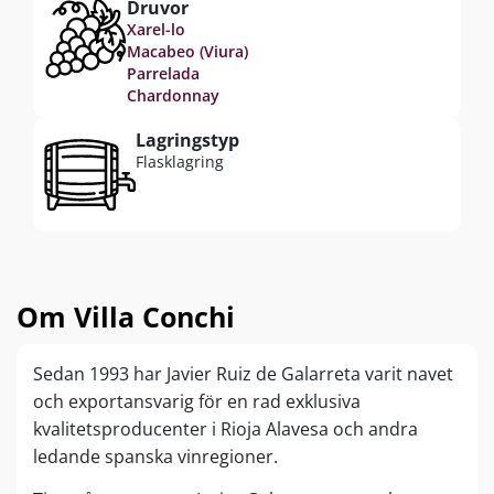
Druvor
till den färdiga Cava.
Xarel-lo
Macabeo (Viura)
Restsockerhalt per liter 10 gram. Cava är torr
Parrelada
utan att vara knastertorr.
Chardonnay
Lagringstyp
Flasklagring
Om Villa Conchi
Sedan 1993 har Javier Ruiz de Galarreta varit navet
och exportansvarig för en rad exklusiva
kvalitetsproducenter i Rioja Alavesa och andra
ledande spanska vinregioner.