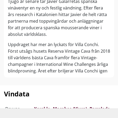
Tjugo år senare tar Javier Galarretas spanska
vinäventyr en ny och festlig vändning. Efter flera
års research i Katalonien hittar Javier de helt rätta
partnerna med toppvingårdar och anläggningar
för att producera spanska mousserande viner i
absolut världsklass.
Uppdraget har mer än lyckats för Villa Conchi.
Först utsågs husets Reserva Vintage Cava från 2018
till världens bästa Cava framför flera Vintage-
champagner i International Wine Challenges årliga
blindprovning. Året efter briljerar Villa Conchi igen
– den här gången med sitt Gran Reserva-
flaggskepp, som får 96 poäng och uppnår samma
predikat som sin lillebror gjorde året innan.
Vindata
Villa Conchi hör otvivelaktigt till eliten av spanska
mousserande viner som tar upp kampen mot de
Druvor
Xarel-lo
Macabeo (Viura)
Parrelada
stora champagnerna. Husets mest populära
Chardonnay