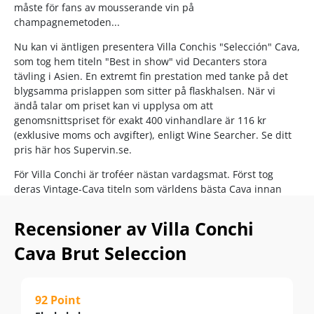
måste för fans av mousserande vin på
champagnemetoden...
Nu kan vi äntligen presentera Villa Conchis "Selección" Cava,
som tog hem titeln "Best in show" vid Decanters stora
tävling i Asien. En extremt fin prestation med tanke på det
blygsamma prislappen som sitter på flaskhalsen. När vi
ändå talar om priset kan vi upplysa om att
genomsnittspriset för exakt 400 vinhandlare är 116 kr
(exklusive moms och avgifter), enligt Wine Searcher. Se ditt
pris här hos Supervin.se.
För Villa Conchi är troféer nästan vardagsmat. Först tog
deras Vintage-Cava titeln som världens bästa Cava innan
deras egen Gran Reserva-variant tog över den titeln. Få
producenter har förfinat Cava-konsten i samma utsträckning
Recensioner av Villa Conchi
som Villa Conchi, som grundades av terroir-specialisten
Javier Galarreta, som även står bakom otaliga spanska
Cava Brut Seleccion
toppviner från Rolland & Galarreta-serien.
Till denna Cuvée har huset noggrant handplockat druvor i
92 Point
hjärtat av Penedés, där Montserratbergen skyddar