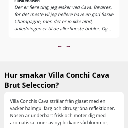
Flaskehalsen
vinrankorna så att de kan bada i solsken hela dagen och
Der er flere ting, jeg elsker ved Cava. Bevares,
utveckla ett överflöd av fruktiga, läckra aromer. Allt toppas
av krämig finess och champagne-liknande toastkomplexitet
for det meste vil jeg hellere have en god flaske
från 12 månaders mognad i kontakt med de fina
Champagne, men det er jo ikke altid,
jästresterna.
anledningen er til de allerfineste bobler. Og
Njut den som en elegant aperitif eller till fisk och skaldjur,
Cava har det bare med at levere højt niveau til
sushi, rom, lätta tapas, matiga sallader och fjäderfä samt
prisen, hvilket også kendetegner denne tørre
←
→
milda ostar. Servera vid 6–8 °C.
oplevelse. Det er en vidunderligt ukompliceret
flaske bobler, der er flot afrundet, og hvor de
tre mest klassiske Cava-druesorter Macebao,
Xarel-lo og Parellada bliver fint afbalanceret
Hur smakar Villa Conchi Cava
med Chardonnayens elegance. Det er ikke
Brut Seleccion?
stor kunst, men det kan så meget andet. En
super behagelig Cava med skøn balance og
imponerende opbygning til prisen.
Villa Conchis Cava strålar från glaset med en
Normalpris kr. 149,95, Set til kr. 79,95 |
vacker halmgul färg och citrusgröna reflektioner.
Supervin | 5 Stj. – Imponerende kvalitet til
Nosen är underbart frisk och möter dig med
prisen
aromatiska toner av nyplockade vårblommor,