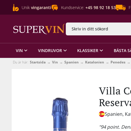
Unik
vingaranti
Kundservice:
+45 98 92 18 53
F
VIN
VINDRUVOR
KLASSIKER
BÄSTA S
Du är här:
Startsida
Vin
Spanien
Katalonien
Penedes
Villa 
Reserv
Spanien, Ka
"94 point. Den