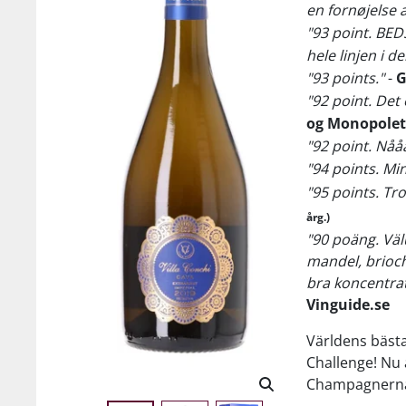
en fornøjelse 
"93 point. BED
hele linjen i d
"93 points."
-
G
"92 point. Det
og Monopolet
"92 point. Nåå
"94 points. Min
"95 points. Tr
årg.)
"90 poäng. Väl
mandel, brioch
bra koncentrat
Vinguide.se
Världens bästa
Challenge! Nu 
Champagnerna 