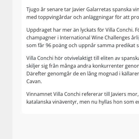
Tjugo år senare tar Javier Galarretas spanska vin
med toppvingårdar och anläggningar för att pro
Uppdraget har mer än lyckats för Villa Conchi. F
champagner i International Wine Challenges årlig
som får 96 poäng och uppnår samma predikat som
Villa Conchi hör otvivelaktigt till eliten av 
skiljer sig från många andra konkurrenter geno
Därefter genomgår de en lång mognad i källaren
Cavan.
Vinnamnet Villa Conchi refererar till Javiers mor
katalanska vinäventyr, men nu hyllas hon som en 