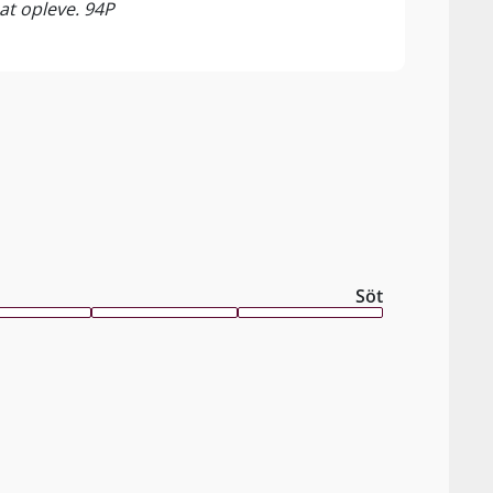
at opleve. 94P
gerne
lække
Söt