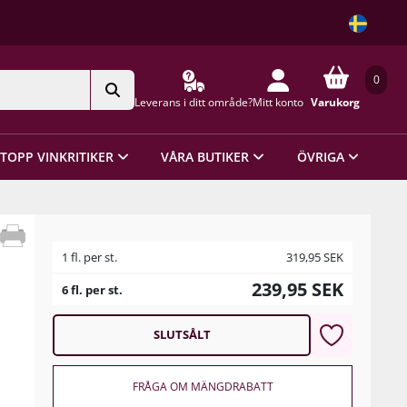
0
Leverans i ditt område?
Mitt konto
Varukorg
TOPP VINKRITIKER
VÅRA BUTIKER
ÖVRIGA
1 fl. per st.
319,95
SEK
239,95
SEK
6 fl. per st.
SLUTSÅLT
FRÅGA OM MÄNGDRABATT