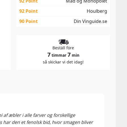
92 Point
Mad og Monopolet
92 Point
Houlberg
90 Point
Din Vinguide.se
Beställ före
7
7
timmar
min
så skickar vi det idag!
93 P
Flask
af æbler i alle farver og forskellige
BEDST
 har den et fenolsk bid, hvor smagen bliver
druer