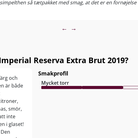
simpelthen så tætpakket med smag, at det er en fornøjelse 
gant aperitif eller till skaldjur, sushi, löjrom, lätta tapas,
r och fågel samt milda ostar. Servera vid 6-8°C.
←
→
Imperial Reserva Extra Brut 2019?
Smakprofil
färg och
Mycket torr
sen är både
t
itroner,
nas, smör,
tt inte
 i glaset!
! Den