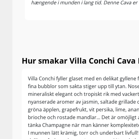
hængende i munden i lang tid. Denne Cava er 
....
Njut som en ele
matiga sallade
Hur smakar Villa Conchi Cava 
Villa Conchi fyller glaset med en delikat gyllene 
fina bubblor som sakta stiger upp till ytan. No
mineraliskt elegant och tropiskt rik med vacker
nyanserade aromer av jasmin, saltade grillade c
gröna äpplen, grapefrukt, vit persika, lime, ana
brioche och rostade mandlar... Det är omöjligt a
tänka Champagne när man känner komplexiteten
I munnen lätt krämig, torr och underbart livfull