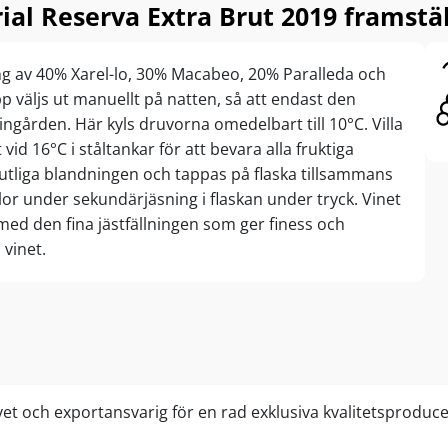
ial Reserva Extra Brut 2019 framstäl
ing av 40% Xarel-lo, 30% Macabeo, 20% Paralleda och
p väljs ut manuellt på natten, så att endast den
 vingården. Här kyls druvorna omedelbart till 10°C. Villa
id 16°C i ståltankar för att bevara alla fruktiga
utliga blandningen och tappas på flaska tillsammans
r under sekundärjäsning i flaskan under tryck. Vinet
med den fina jästfällningen som ger finess och
 vinet.
avet och exportansvarig för en rad exklusiva kvalitetsproduc