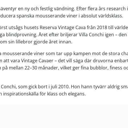
äventyr en ny och festlig vändning. Efter flera års research i
ducera spanska mousserande viner i absolut världsklass.
örst utsågs husets Reserva Vintage Cava från 2018 till värld
a blindprovning. Året efter briljerar Villa Conchi igen – d
 sin lillebror gjorde året innan.
spanska mousserande viner som tar upp kampen mot de stora
m att vara Vintage Cavaer – det vill säga där druvorna enb
 på mellan 22–30 månader, vilket ger fina bubblor, finess 
, Conchi, som gick bort i juli 2010. Hon hann tyvärr aldrig s
inspirationskälla för klass och elegans.