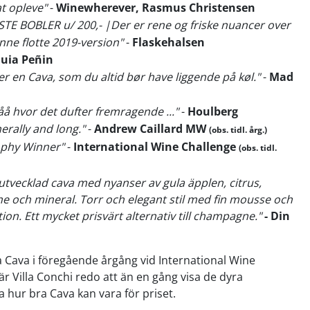
at opleve"
-
Winewherever, Rasmus Christensen
STE BOBLER u/ 200,- |Der er rene og friske nuancer over
enne flotte 2019-version"
-
Flaskehalsen
uia Peñin
 er en Cava, som du altid bør have liggende på køl."
-
Mad
åå hvor det dufter fremragende ..."
-
Houlberg
erally and long."
-
Andrew Caillard MW
(obs. tidl. årg.)
ophy Winner"
-
International Wine Challenge
(obs. tidl.
utvecklad cava med nyanser av gula äpplen, citrus,
e och mineral. Torr och elegant stil med fin mousse och
ion. Ett mycket prisvärt alternativ till champagne."
- Din
 Cava i föregående årgång vid International Wine
är Villa Conchi redo att än en gång visa de dyra
hur bra Cava kan vara för priset.