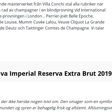
e mästerverket från Villa Conchi stal alla rubriker när
 rad av champagner i en blindprovning vid International
-provningen i London... Perrier-Joët Belle Epoche,
 Louise, Mumm Cuvée Lalou, Veuve Cliquot La Grande
e Deutz och Taittinger Comtes de Champagne. Vi talar
endariska årgångschampagner som kostar över 1 000 kr
första eller sista gången som denna ädla
e stjäl rubrikerna. För några år sedan gick Villa
l Reserva rakt in på en topp 100-lista över Spaniens
ava Imperial Reserva Extra Brut 2019
finns Reserva Vintage Cava av högsta kaliber med nästan 2
 den fina jästfällningen. Krispig och krämig med doft
ybakade croissanter - precis som i Champagne.
 värde? Ett absolut måste för alla som gillar Cava och
al der ikke herske nogen tvivl om. Den smager som en symfoni 
den og syren er behagelig frisk og afstemt. Afslutningsvis