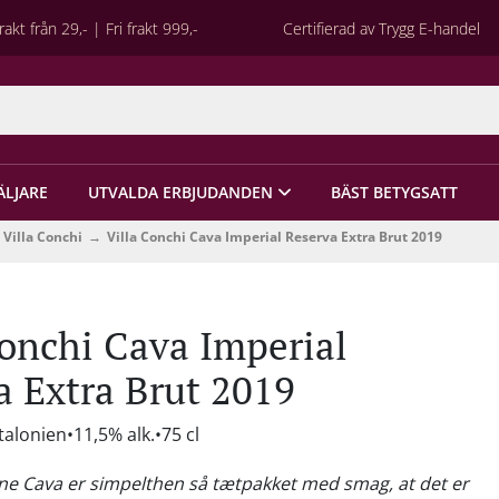
rakt från 29,- | Fri frakt 999,-
Certifierad av Trygg E-handel
ÄLJARE
UTVALDA ERBJUDANDEN
BÄST BETYGSATT
Villa Conchi
Villa Conchi Cava Imperial Reserva Extra Brut 2019
Conchi Cava Imperial
a Extra Brut 2019
talonien
11,5% alk.
75 cl
ne Cava er simpelthen så tætpakket med smag, at det er