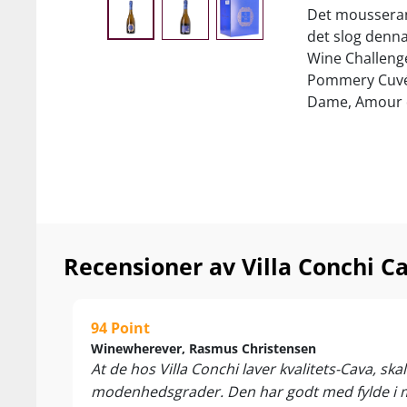
Det mousserand
det slog denna
Wine Challenge
Pommery Cuvée
Dame, Amour d
alltså om leg
per flaska.
Det är varken 
champagnedödar
Conchi Imperia
bästa viner.
Recensioner av Villa Conchi C
Inuti flaskan 
års mognad med
och smak av n
94 Point
Winewherever, Rasmus Christensen
Vem sa extremt
At de hos Villa Conchi laver kvalitets-Cava, sk
Champagne!
modenhedsgrader. Den har godt med fylde i mun