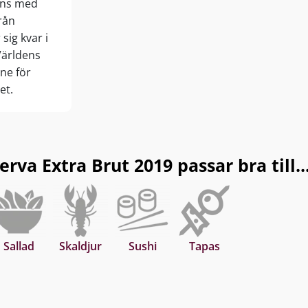
lans med
rån
sig kvar i
Världens
ne för
et.
rva Extra Brut 2019 passar bra till..
Sallad
Skaldjur
Sushi
Tapas