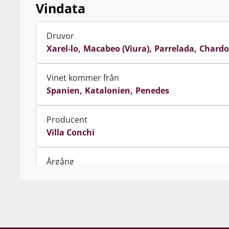
Vindata
Druvor
Xarel-lo
Macabeo (Viura)
Parrelada
Chard
Vinet kommer från
Spanien
Katalonien
Penedes
Producent
Villa Conchi
Årgång
2019
Innehåll
75 cl