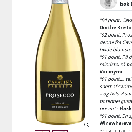
Isak 
"94 point. Cav
Dorthe Kristi
"92 point. Pro
denne fra Cava
hvide blomster
"91 point. På d
mindste, så bef
Vinonyme
"91 point.... 
snert af sødm
– og hvis vi s
potentiel guld
prisen"
-
Flas
"91 point. En 
Winewherever
Prosecco är i