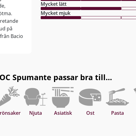
Mycket lätt
de,
Mycket mjuk
sötma.
tretande
bud på
 från Bacio
C Spumante passar bra till...
rönsaker
Njuta
Asiatisk
Ost
Pasta