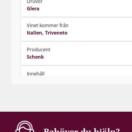
Druvor
Glera
Vinet kommer från
Italien
Triveneto
Producent
Schenk
Innehåll
75 cl
Alkohol-%
11 %
Servering
Behöver du hjälp?
6-10°C