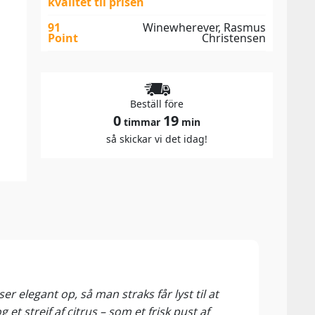
kvalitet til prisen
91
Winewherever, Rasmus
Point
Christensen
Beställ före
0
19
timmar
min
så skickar vi det idag!
92 P
Mad 
 elegant op, så man straks får lyst til at
Prose
et strejf af citrus – som et frisk pust af
er de