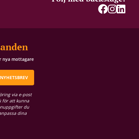
danden
ör nya mottagare
 NYHETSBREV
öring via e-post
 för att kunna
onuppgifter du
 anpassa dina