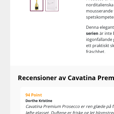
norditalienska
mousserande v
spetskompete
Denna elegant
serien
är inte 
iögonfallande 
ett praktiskt sk
fräschhet.
Prosecco är oc
och en fast in
Recensioner av Cavatina Pr
Cavatina Prem
trendig vinuppl
firanden, mys
94 Point
Uppfriskande s
Dorthe Kristine
Cavatina Premium Prosecco er ren glæde på flas
följeslagare til
løfte glasset. Duftene er friske og let blomstre
lätta pastarätt