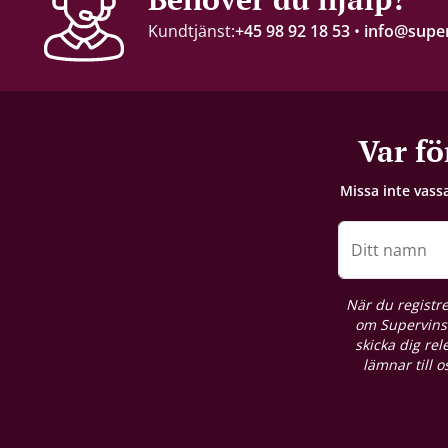
Kundtjänst:
+45 98 92 18 53
•
info@super
Lagringspotential
2-3 år
Lagring
Var fö
Ståltank
Missa inte vass
Förslutning
Champagnekork
Ditt namn
Förpackning
När du registre
6 st. kartong
om Supervins 
skicka dig re
lämnar till 
Näringsinnehåll
Se producentens produktdeklaration här