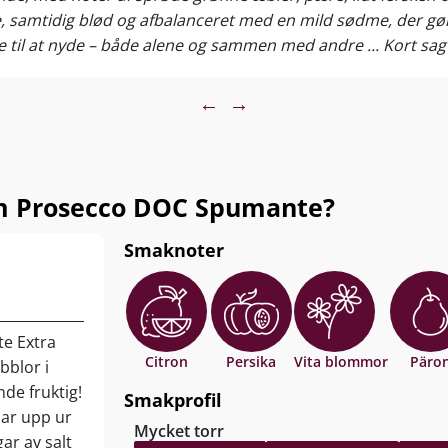
, samtidig blød og afbalanceret med en mild sødme, der gør 
ol Spritz!
e til at nyde – både alene og sammen med andre ... Kort sag
ina Premium Prosecco DOC Vino Spumante Extra Dry
e et strejf af luksus – og hvor du bliver blæst bagover af d
←
→
en
 is, garnera med 1–2 halva apelsinskivor. Salute!
m Prosecco DOC Spumante?
Smaknoter
e Extra
Citron
Persika
Vita blommor
Päro
bblor i
de fruktig!
Smakprofil
sar upp ur
Mycket torr
ar av salt