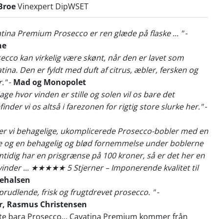
Broe
Vinexpert DipWSET
atina Premium Prosecco er ren glæde på flaske ... "
-
ne
secco kan virkelig være skønt, når den er lavet som
tina. Den er fyldt med duft af citrus, æbler, fersken og
."
-
Mad og Monopolet
age hvor vinden er stille og solen vil os bare det
inder vi os altså i farezonen for rigtig store slurke her."
-
taler vi behagelige, ukomplicerede Prosecco-bobler med en
e og en behagelig og blød fornemmelse under boblerne
amtidig har en prisgrænse på 100 kroner, så er det her en
vinder ... ★★★★★ 5 Stjerner – Imponerende kvalitet til
kehalsen
sprudlende, frisk og frugtdrevet prosecco. "
-
, Rasmus Christensen
nte bara Prosecco... Cavatina Premium kommer från