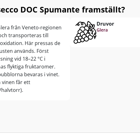
secco DOC Spumante framställt?
Druvor
lera från Veneto‑regionen
Glera
ch transporteras till
/oxidation. Här pressas de
usten används. Först
sning vid 18–22 °C i
as flyktiga fruktaromer.
bubblorna bevaras i vinet.
 vinen får ett
/halvtorr).