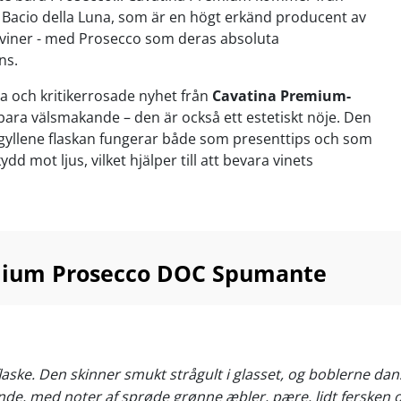
 Bacio della Luna, som är en högt erkänd producent av
iner - med Prosecco som deras absoluta
ns.
a och kritikerrosade nyhet från
Cavatina Premium-
bara välsmakande – den är också ett estetiskt nöje. Den
gyllene flaskan fungerar både som presenttips och som
ydd mot ljus, vilket hjälper till att bevara vinets
h förblir italienarnas favorit bland mousserande viner –
grediens i populära cocktails som
Aperol Spritz
.
emium Prosecco DOC Spumante
ium Prosecco levererar en fruktig, sprudlande och
evelse till ett mycket förmånligt pris – perfekt för både
stunder och som present.
om aperitif och som ett mysigt glas. Utmärkt
ke. Den skinner smukt strågult i glasset, og boblerne danser
l fisk och skaldjur, sushi, krispig sallad, antipasti samt
nde, med noter af sprøde grønne æbler, pære, lidt fersken og 
er. Njut av vinet vid 6–10°C