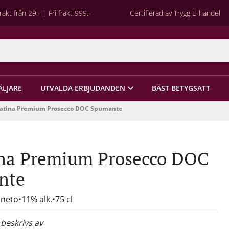
rakt från 29,- | Fri frakt 999,-
Certifierad av Trygg E-handel
ÄLJARE
UTVALDA ERBJUDANDEN
BÄST BETYGSATT
atina Premium Prosecco DOC Spumante
na Premium Prosecco DOC
nte
veneto
11% alk.
75 cl
 beskrivs av