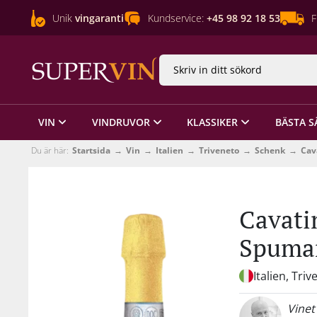
Unik
vingaranti
Kundservice:
+45 98 92 18 53
F
VIN
VINDRUVOR
KLASSIKER
BÄSTA S
Du är här:
Startsida
Vin
Italien
Triveneto
Schenk
Cav
Cavati
Spuma
Italien, Tri
Vinet