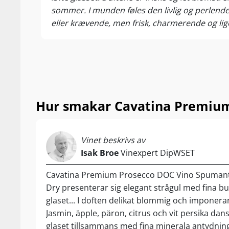
sommer. I munden føles den livlig og perlende
KOM IHÅG Aper
eller krævende, men frisk, charmerende og lig
3 delar Cavat
Prosecco, der kan give hverdagens små øjeblikk
2 delar Aperol
1 del sodavatt
- Servera över
Hur smakar Cavatina Premiu
Vinet beskrivs av
Isak Broe
Vinexpert DipWSET
Cavatina Premium Prosecco DOC Vino Spumant
Dry presenterar sig elegant strågul med fina bu
glaset... I doften delikat blommig och imponeran
Jasmin, äpple, päron, citrus och vit persika dan
glaset tillsammans med fina minerala antydning