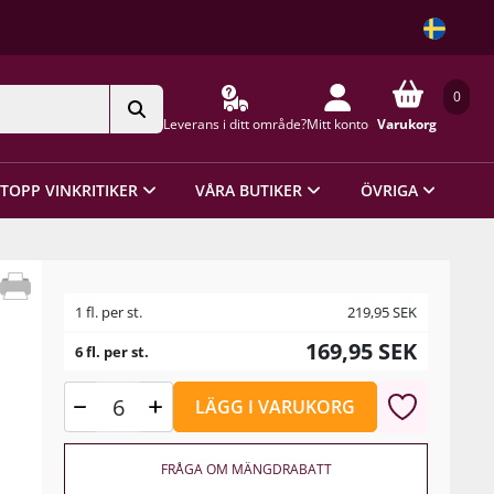
0
Leverans i ditt område?
Mitt konto
Varukorg
TOPP VINKRITIKER
VÅRA BUTIKER
ÖVRIGA
1 fl. per st.
219,95
SEK
169,95
SEK
6 fl. per st.
LÄGG I VARUKORG
FRÅGA OM MÄNGDRABATT