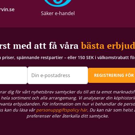
vin.se
Säker e-handel
rst med att få våra
bästa erbju
a priser, spännande restpartier – eller 150 SEK i välkomstrabatt f
Din e-postadress
REGISTRERING FÖR
rar dig för vårt nyhetsbrev samtycker du till att ta emot marknadsf
hela sortiment och alla arrangemang. Vi analyserar din köphistorik
levanta erbjudanden. För information om hur vi behandlar de pers
oss kan du läsa vår
personuppgiftspolicy här
. Du kan när som helst
preferenser eller återkalla ditt samtycke.