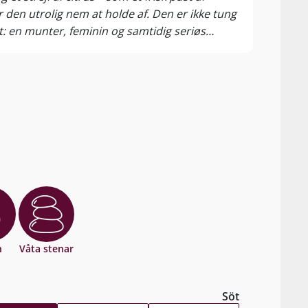
den utrolig nem at holde af. Den er ikke tung
aperit
t: en munter, feminin og samtidig seriøs
ens glimmer og guld look.
n
Våta stenar
Söt