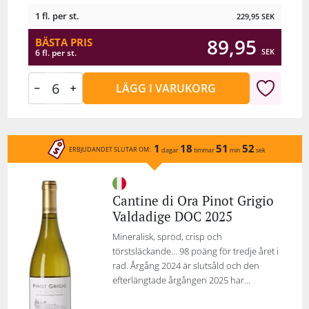
1 fl. per st.
229,95
SEK
89,95
BÄSTA PRIS
SEK
6 fl. per st.
LÄGG I VARUKORG
1
18
51
52
ERBJUDANDET SLUTAR OM:
dagar
timmar
min
sek
Cantine di Ora Pinot Grigio
Valdadige DOC 2025
Mineralisk, spröd, crisp och
törstsläckande… 98 poäng för tredje året i
rad. Årgång 2024 är slutsåld och den
efterlängtade årgången 2025 har...