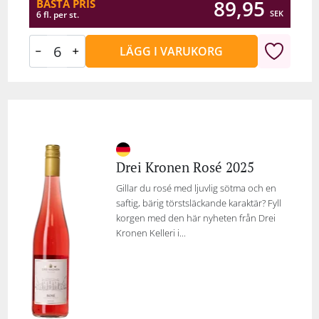
89,95
BÄSTA PRIS
SEK
6 fl. per st.
LÄGG I VARUKORG
Drei Kronen Rosé 2025
Gillar du rosé med ljuvlig sötma och en
saftig, bärig törstsläckande karaktär? Fyll
korgen med den här nyheten från Drei
Kronen Kelleri i...