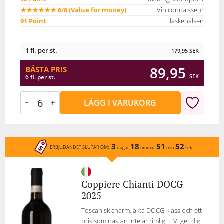
★★★★★★ 6/6 (Value for money)
Vin.connaisseur
91 Point
Flaskehalsen
1 fl. per st.
179,95
SEK
89,95
BÄSTA PRIS
SEK
6 fl. per st.
LÄGG I VARUKORG
3
18
51
52
ERBJUDANDET SLUTAR OM:
dagar
timmar
min
sek
Coppiere Chianti DOCG
2025
Toscanisk charm, äkta DOCG-klass och ett
pris som nästan inte är rimligt… Vi ger dig