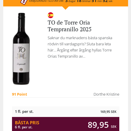
3
18
51
52
ERBJUDANDET SLUTAR OM:
dagar
timmar
min
sek
TO de Torre Oria
Tempranillo 2025
Saknar du marknadens bästa spanska
rödvin till vardagspris? Sluta bara leta
här… Årgång efter årgång hyllas Torre
Orias Tempranillo av...
91 Point
Dorthe Kristine
1 fl. per st.
169,95
SEK
89,95
BÄSTA PRIS
SEK
6 fl. per st.