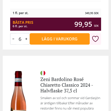
1 fl. per st.
349,95
SEK
99,95
BÄSTA PRIS
SEK
6 fl. per st.
LÄGG I VARUKORG
Zeni Bardolino Rosé
Chiaretto Classico 2024 -
Halvflaske 37,5 cl
Smaken av sol och sommar vid Gardasjön
är äntligen tillbaka! Efter månader av
restorder finns nu vår mest populära