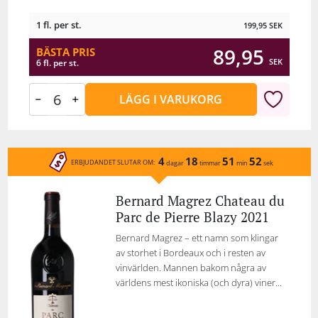
1 fl. per st.
199,95
SEK
89,95
BÄSTA PRIS
SEK
6 fl. per st.
LÄGG I VARUKORG
4
18
51
52
ERBJUDANDET SLUTAR OM:
dagar
timmar
min
sek
Bernard Magrez Chateau du
Parc de Pierre Blazy 2021
Bernard Magrez – ett namn som klingar
av storhet i Bordeaux och i resten av
vinvärlden. Mannen bakom några av
världens mest ikoniska (och dyra) viner...