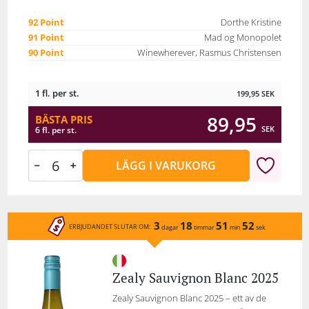
92 Point
Dorthe Kristine
91 Point
Mad og Monopolet
90 Point
Winewherever, Rasmus Christensen
1 fl. per st.
199,95
SEK
89,95
BÄSTA PRIS
SEK
6 fl. per st.
LÄGG I VARUKORG
3
18
51
52
ERBJUDANDET SLUTAR OM:
dagar
timmar
min
sek
Zealy Sauvignon Blanc 2025
Zealy Sauvignon Blanc 2025 – ett av de