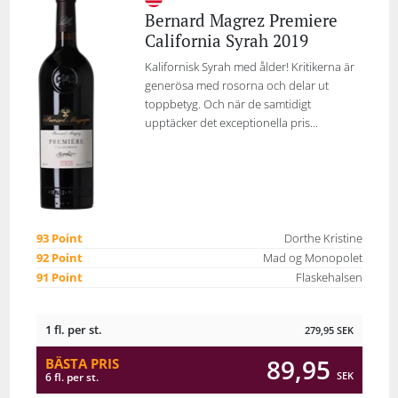
Bernard Magrez Premiere
California Syrah 2019
Kalifornisk Syrah med ålder! Kritikerna är
generösa med rosorna och delar ut
toppbetyg. Och när de samtidigt
upptäcker det exceptionella pris...
93 Point
Dorthe Kristine
92 Point
Mad og Monopolet
91 Point
Flaskehalsen
1 fl. per st.
279,95
SEK
89,95
BÄSTA PRIS
SEK
6 fl. per st.