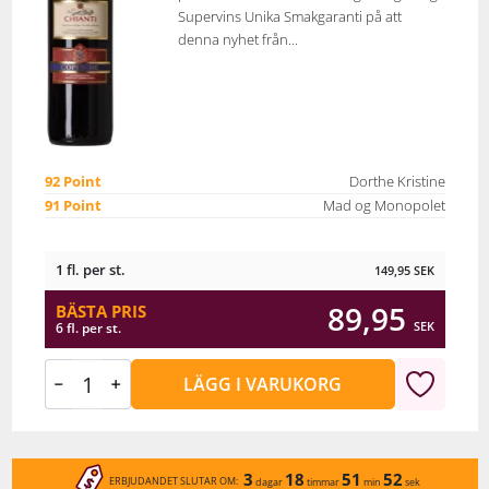
Supervins Unika Smakgaranti på att
denna nyhet från...
92 Point
Dorthe Kristine
91 Point
Mad og Monopolet
1 fl. per st.
149,95
SEK
89,95
BÄSTA PRIS
SEK
6 fl. per st.
LÄGG I VARUKORG
3
18
51
52
ERBJUDANDET SLUTAR OM:
dagar
timmar
min
sek