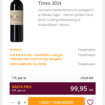
Tirteo 2024
Danmarks bedste Barbera til vardagspris
är tillbaka i lager – med en sprillans färsk
James Suckling-blåstämpling av
toppkvaliteten i denna...
94 Point
Flaskehalsen
★★★★★★ 6/6 – Kvaliteten overgår
Flaskehalsen
tilbudsprisen med mange længder
TOP 5: RØDVIN TIL PIZZA
Flaskehalsen
1 fl. per st.
279,95
SEK
99,95
BÄSTA PRIS
SEK
6 fl. per st.
LÄGG I VARUKORG