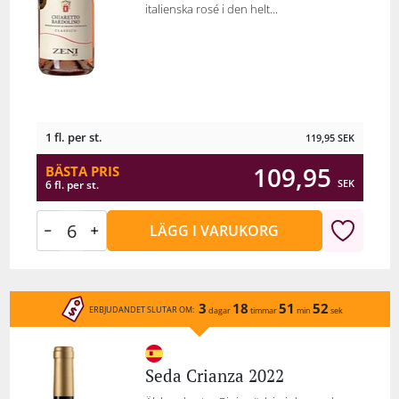
italienska rosé i den helt...
1 fl. per st.
119,95
SEK
109,95
BÄSTA PRIS
SEK
6 fl. per st.
LÄGG I VARUKORG
3
18
51
52
ERBJUDANDET SLUTAR OM:
dagar
timmar
min
sek
Seda Crianza 2022