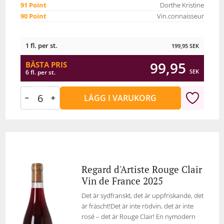
91 Point
Dorthe Kristine
90 Point
Vin.connaisseur
1 fl. per st.
199,95
SEK
99,95
BÄSTA PRIS
SEK
6 fl. per st.
LÄGG I VARUKORG
Regard d'Artiste Rouge Clair
Vin de France 2025
Det är sydfranskt, det är uppfriskande, det
är fräscht!Det är inte rödvin, det är inte
rosé – det är Rouge Clair! En nymodern