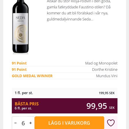
Älskar du stor Rioja-rödvin i den goda,
gamla fatkryddade Faustino-stilen? Då
kommer du att bli förälskad i vår nya,
guldmedaljvinnande Seda...
91 Point
Mad og Monopolet
91 Point
Dorthe Kristine
GOLD MEDAL WINNER
Mundus Vini
1 fl. per st.
199,95
SEK
99,95
BÄSTA PRIS
SEK
6 fl. per st.
LÄGG I VARUKORG