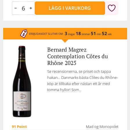
LÄGG I VARUKORG
3
18
51
52
ERBJUDANDET SLUTAR OM:
dagar
timmar
min
sek
Bernard Magrez
Contemplation Côtes du
Rhône 2025
Se recensionerna, se priset och tappa
hakan… Danmarks bästa Côtes du Rhône-
köp är tillbaka efter nästan ett år med
tomma hyllor! Som...
91 Point
Mad og Monopolet