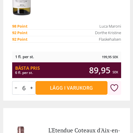
98 Point
Luca Maroni
92 Point
Dorthe Kristine
92 Point
Flaskehalsen
1 fl. per st.
199,95
SEK
89,95
BÄSTA PRIS
SEK
6 fl. per st.
LÄGG I VARUKORG
L'Etendue Coteaux d'Aix-en-