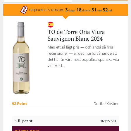
3
18
51
52
ERBJUDANDET SLUTAR OM:
dagar
timmar
min
sek
TO de Torre Oria Viura
Sauvignon Blanc 2024
Med ett så lågt pris — och ändå så fina
recensioner — är det inte förvånande att
det här är vårt mest populära spanska vita
vin! Med...
92 Point
Dorthe Kristine
1 fl. per st.
169,95
SEK