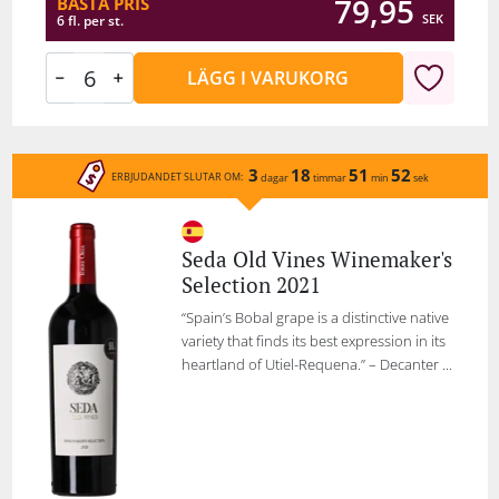
79,95
BÄSTA PRIS
SEK
6 fl. per st.
LÄGG I VARUKORG
3
18
51
52
ERBJUDANDET SLUTAR OM:
dagar
timmar
min
sek
Seda Old Vines Winemaker's
Selection 2021
“Spain’s Bobal grape is a distinctive native
variety that finds its best expression in its
heartland of Utiel-Requena.” – Decanter ...