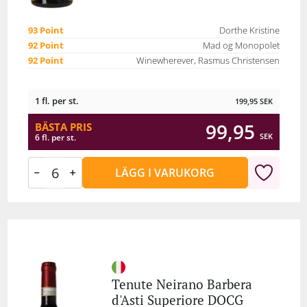
93 Point
Dorthe Kristine
92 Point
Mad og Monopolet
92 Point
Winewherever, Rasmus Christensen
1 fl. per st.
199,95
SEK
99,95
BÄSTA PRIS
SEK
6 fl. per st.
LÄGG I VARUKORG
Tenute Neirano Barbera
d'Asti Superiore DOCG