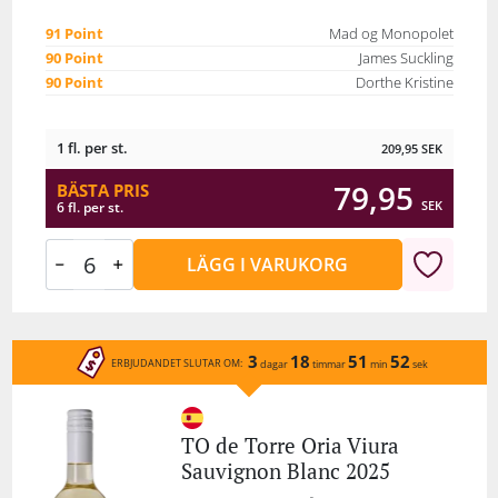
91 Point
Mad og Monopolet
90 Point
James Suckling
90 Point
Dorthe Kristine
1 fl. per st.
209,95
SEK
79,95
BÄSTA PRIS
SEK
6 fl. per st.
LÄGG I VARUKORG
3
18
51
52
ERBJUDANDET SLUTAR OM:
dagar
timmar
min
sek
TO de Torre Oria Viura
Sauvignon Blanc 2025