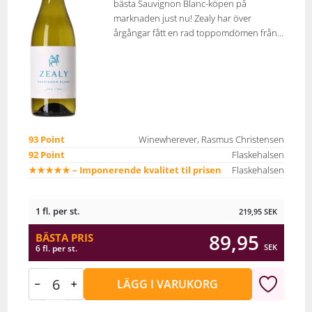
bästa Sauvignon Blanc-köpen på
marknaden just nu! Zealy har över
årgångar fått en rad toppomdömen från...
93 Point
Winewherever, Rasmus Christensen
92 Point
Flaskehalsen
★★★★★ – Imponerende kvalitet til prisen
Flaskehalsen
1 fl. per st.
219,95
SEK
89,95
BÄSTA PRIS
SEK
6 fl. per st.
LÄGG I VARUKORG