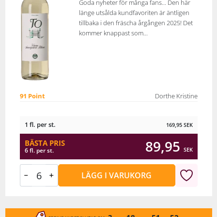
Goda nyheter för många fans... Den här
länge utsålda kundfavoriten är äntligen
tillbaka i den fräscha årgången 2025! Det
kommer knappast som...
91 Point
Dorthe Kristine
1 fl. per st.
169,95
SEK
89,95
BÄSTA PRIS
SEK
6 fl. per st.
LÄGG I VARUKORG