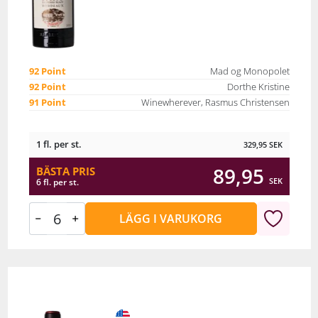
92 Point
Mad og Monopolet
92 Point
Dorthe Kristine
91 Point
Winewherever, Rasmus Christensen
1 fl. per st.
329,95
SEK
89,95
BÄSTA PRIS
SEK
6 fl. per st.
LÄGG I VARUKORG