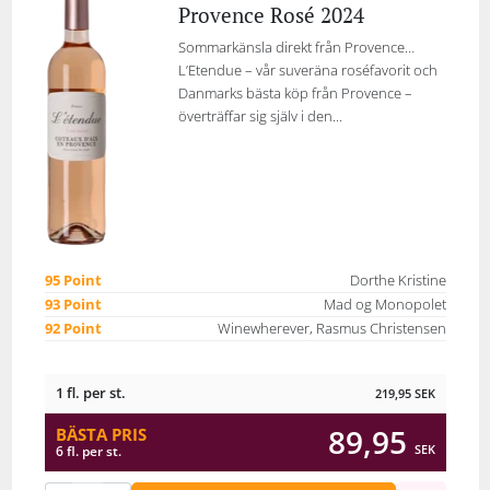
Provence Rosé 2024
Sommarkänsla direkt från Provence…
L’Etendue – vår suveräna roséfavorit och
Danmarks bästa köp från Provence –
överträffar sig själv i den...
95 Point
Dorthe Kristine
93 Point
Mad og Monopolet
92 Point
Winewherever, Rasmus Christensen
1 fl. per st.
219,95
SEK
89,95
BÄSTA PRIS
SEK
6 fl. per st.