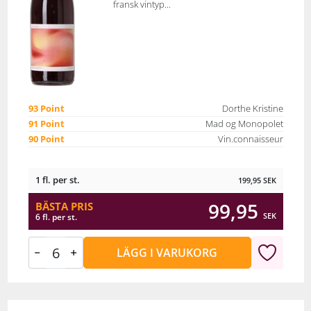
fransk vintyp...
93 Point
Dorthe Kristine
91 Point
Mad og Monopolet
90 Point
Vin.connaisseur
1 fl. per st.
199,95
SEK
99,95
BÄSTA PRIS
SEK
6 fl. per st.
LÄGG I VARUKORG