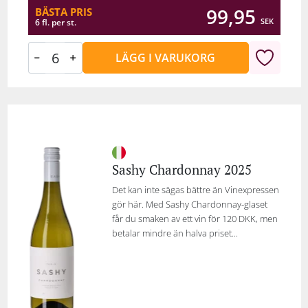
99,95
BÄSTA PRIS
SEK
6 fl. per st.
LÄGG I VARUKORG
Sashy Chardonnay 2025
Det kan inte sägas bättre än Vinexpressen
gör här. Med Sashy Chardonnay-glaset
får du smaken av ett vin för 120 DKK, men
betalar mindre än halva priset...