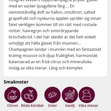
med en vacker ljusgyllene färg ... En
oemotståndlig doft av hallon, smultron, saltad
grapefrukt och nyskurna äpplen sprider sig innan
fatet verkligen kommer till sin rätt med rostade
nötter, havregryn och smördrypande
briochebröd. I det här skedet är det helt enkelt
omöjligt att hålla glaset från munnen...
Champagnen landar i munnen med en fantastiskt
krämig mousse och djup fruktighet, harmoniskt
balanserad av en frisk citrus och mineraliska
inslag av våta stenar. Lång och komplex
avslutning med vanilj, kakdeg och bakkryddor.
Sällsynt fatlagrad Champagne från en
Smaknoter
mikroproducent. Drick nu eller spara i 8-10 år.
Citron
Röda körsbär
Smör
Vanilj
Våta stenar