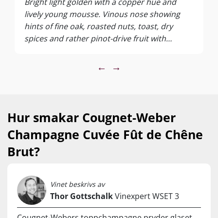
Bright light golden with a copper hue and
lively young mousse. Vinous nose showing
hints of fine oak, roasted nuts, toast, dry
spices and rather pinot-drive fruit with
raspberry, plum and pink citrus notes. The
palate is creamy and bold, underlined by a
←
→
vivid freshness, rather low dosage and pure
fruit flavours with fine definition and length.
Hur smakar Cougnet-Weber
Champagne Cuvée Fût de Chêne
Brut?
Vinet beskrivs av
Thor Gottschalk
Vinexpert WSET 3
Cougnet-Webers toppchampagne pryder glaset