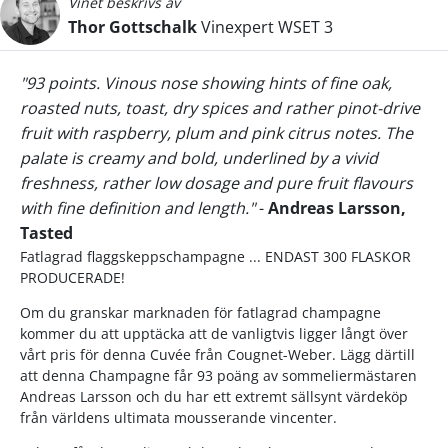
Vinet beskrivs av
Thor Gottschalk
Vinexpert WSET 3
"93 points. Vinous nose showing hints of fine oak,
roasted nuts, toast, dry spices and rather pinot-drive
fruit with raspberry, plum and pink citrus notes. The
palate is creamy and bold, underlined by a vivid
freshness, rather low dosage and pure fruit flavours
with fine definition and length."
-
Andreas Larsson,
Tasted
Fatlagrad flaggskeppschampagne ... ENDAST 300 FLASKOR
PRODUCERADE!
Om du granskar marknaden för fatlagrad champagne
kommer du att upptäcka att de vanligtvis ligger långt över
vårt pris för denna Cuvée från Cougnet-Weber. Lägg därtill
att denna Champagne får 93 poäng av sommeliermästaren
Andreas Larsson och du har ett extremt sällsynt värdeköp
från världens ultimata mousserande vincenter.