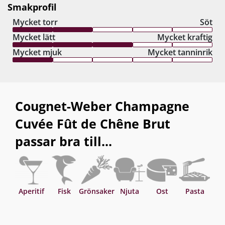
Smakprofil
Mycket torr
Söt
Mycket lätt
Mycket kraftig
Mycket mjuk
Mycket tanninrik
Cougnet-Weber Champagne
Cuvée Fût de Chêne Brut
passar bra till...
Aperitif
Fisk
Grönsaker
Njuta
Ost
Pasta
Sa