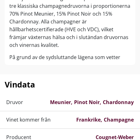
tre klassiska champagnedruvorna i proportionerna
70% Pinot Meunier, 15% Pinot Noir och 15%
Chardonnay. Alla champagner är
hållbarhetscertifierade (HVE och VDC), vilket
främjar växternas hälsa och i slutändan druvornas
och vinernas kvalitet.
På grund av de sydsluttande lägena som vetter
mot solen framställer Cougnet-Weber champagner
med en karaktäristisk fyllig, fruktig och kraftfull
smakprofil, som på grund av övervikten av de röda
Vindata
druvsorterna Meunier och Pinot Noir ofta har fina
rödfruktiga aromer som hallon, jordgubbar och
Druvor
Meunier
Pinot Noir
Chardonnay
rabarber.
I källaren sträcker sig flasklagringen över minst 3
Vinet kommer från
Frankrike
Champagne
år, alltså betydligt längre än minimikravet, och
dessutom lagras några av vinerna på ekfat, vilket
Producent
Cougnet-Weber
tillför ytterligare finess, komplexitet och djup åt