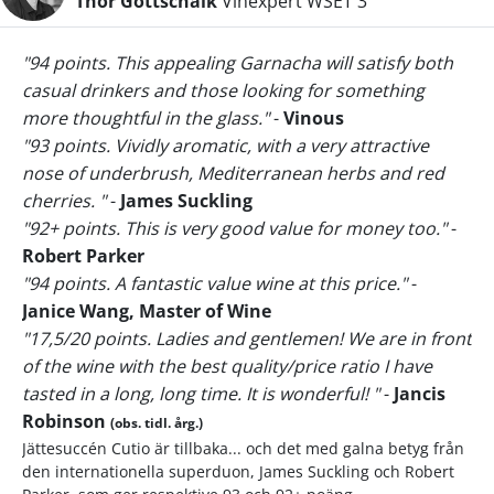
Thor Gottschalk
Vinexpert WSET 3
"94 points. This appealing Garnacha will satisfy both
casual drinkers and those looking for something
more thoughtful in the glass."
-
Vinous
"93 points. Vividly aromatic, with a very attractive
nose of underbrush, Mediterranean herbs and red
cherries. "
-
James Suckling
"92+ points. This is very good value for money too."
-
Robert Parker
"94 points. A fantastic value wine at this price."
-
Janice Wang, Master of Wine
"17,5/20 points. Ladies and gentlemen! We are in front
of the wine with the best quality/price ratio I have
tasted in a long, long time. It is wonderful! "
-
Jancis
Robinson
(obs. tidl. årg.)
Jättesuccén Cutio är tillbaka... och det med galna betyg från
den internationella superduon, James Suckling och Robert