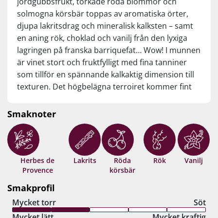
jordgubbsfrukt, torkade röda blommor och
solmogna körsbär toppas av aromatiska örter,
djupa lakritsdrag och mineralisk kalksten – samt
en aning rök, choklad och vanilj från den lyxiga
lagringen på franska barriquefat… Wow! I munnen
är vinet stort och fruktfylligt med fina tanniner
som tillför en spännande kalkaktig dimension till
texturen. Det högbelägna terroiret kommer fint
till sin rätt i den långa finishen, där en sval nerv
tillför mineralisk fräschör till den kraftiga frukten
Smaknoter
och fatets lätt rökta kryddighet… Man förstår
hypen! Drick nu, eller spara 8–10 år från
årgången.
Herbes de
Lakrits
Röda
Rök
Vanilj
Provence
körsbär
Smakprofil
Mycket torr
Söt
Mycket lätt
Mycket kraftig