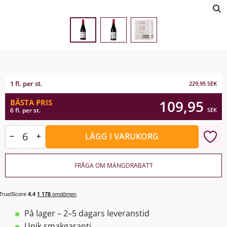
1 fl. per st.
229,95
SEK
109,95
BÄSTA PRIS
SEK
6 fl. per st.
LÄGG I VARUKORG
FRÅGA OM MÄNGDRABATT
På lager – 2–5 dagars leveranstid
Unik smakgaranti