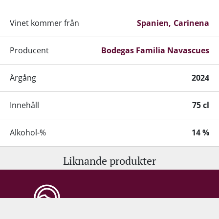
Vinet kommer från
Spanien
Carinena
Producent
Bodegas Familia Navascues
Årgång
2024
Innehåll
75 cl
Alkohol-%
14 %
Liknande produkter
Servering
14–17 °C
Lagringspotential
8–10 år från skördeåret
Kundtjänst:
Lagring
Fat-/ Ekfatslagring
+45 98 92 18 53
•
info@supervin.se