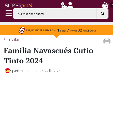
1
7
32
26
ERBJUDANDET SLUTAR OM:
dagar
timmar
min
sek
Tillbaka
Familia Navascués Cutio
Tinto 2024
Spanien, Carinena
14% alk.
75 cl