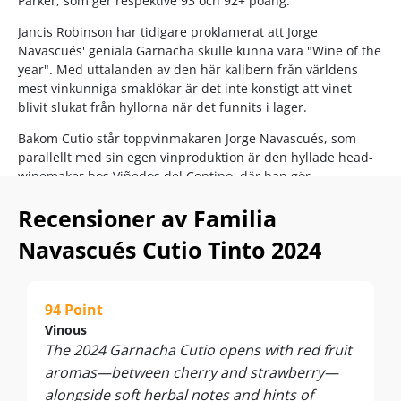
Parker, som ger respektive 93 och 92+ poäng.
Jancis Robinson har tidigare proklamerat att Jorge
Navascués' geniala Garnacha skulle kunna vara "Wine of the
year". Med uttalanden av den här kalibern från världens
mest vinkunniga smaklökar är det inte konstigt att vinet
blivit slukat från hyllorna när det funnits i lager.
Bakom Cutio står toppvinmakaren Jorge Navascués, som
parallellt med sin egen vinproduktion är den hyllade head-
winemaker hos Viñedos del Contino, där han gör
legendarisk Rioja som fått 98 poäng hos James Suckling.
Recensioner av Familia
Cutio är hans eget hjärtebarn – skapat på 85 % Grenache
Navascués Cutio Tinto 2024
och 15 % Carignan från 60 år gamla buskvinstockar i
högbelägna Cariñena – Jorges älskade hemtrakter:
“In my view, Cariñena is the best region in the world, it’s like
94 Point
a mini paradise filled with incredible vineyards.”
- Jorge
Vinous
Navascués
The 2024 Garnacha Cutio opens with red fruit
Resultatet bekräftar hypen... Cutio 2024 är enligt Jorge själv
aromas—between cherry and strawberry—
bättre än både 2022 och 2023 eftersom man upplevde
alongside soft herbal notes and hints of