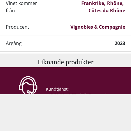
Vinet kommer
Frankrike
Rhône
från
Côtes du Rhône
Producent
Vignobles & Compagnie
Årgång
2023
Innehåll
75 cl
Liknande produkter
Alkohol-%
16 %
Kundtjänst:
Servering
16-18°C
+45 98 92 18 53
•
info@supervin.se
Lagringspotential
6-8 år fra høståret
Lagring
Betongtank
Säker e-handel