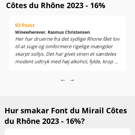
Côtes du Rhône 2023 - 16%
De bästa köpen kan avnjutas året runt, till vardags och till
fest... lika gott som ett mysigt vin till sommarens grillkvällar
som till den matiga vintermaten!
93 Point
Njut av det som ett mysigt vin eller till kryddigt lamm,
Winewherever, Rasmus Christensen
saftiga biffar, vilt, fläskstek, BBQ, tapas och mogna ostar.
Her har druerne fra det sydlige Rhone fået lov
Servera vid 16-18°C
til at suge og omformere rigelige mængder
skarpt sollys. Det har givet vinen et særdeles
modent udtryk med høj alkohol, fylde, krop og
frugt. Heldigvis formår den også at
inkorporere en god portion røde bærnoter og
←
→
masser af syre, således at der er en god
sammenhæng i vinen. En sydfransk
vægtløfter.
Hur smakar Font du Mirail Côtes
du Rhône 2023 - 16%?