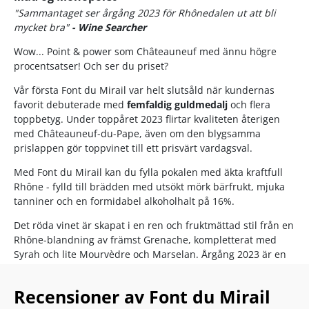
"Sammantaget ser årgång 2023 för Rhônedalen ut att bli
mycket bra"
- Wine Searcher
Wow... Point & power som Châteauneuf med ännu högre
procentsatser! Och ser du priset?
Vår första Font du Mirail var helt slutsåld när kundernas
favorit debuterade med
femfaldig guldmedalj
och
flera
toppbetyg. Under toppåret 2023 flirtar kvaliteten återigen
med Châteauneuf-du-Pape, även om den blygsamma
prislappen gör toppvinet till ett prisvärt vardagsval.
Med Font du Mirail kan du fylla pokalen med äkta kraftfull
Rhône - fylld till brädden med utsökt mörk bärfrukt, mjuka
tanniner och en formidabel alkoholhalt på 16%.
Det röda vinet är skapat i en ren och fruktmättad stil från en
Rhône-blandning av främst Grenache, kompletterat med
Syrah och lite Mourvèdre och Marselan. Årgång 2023 är en
rekordstor årgång, så de stora Châteauneuf-vinerna borde
redan nu nervöst skaka på hyllorna av rädsla. Och vill du
Recensioner av Font du Mirail
höra det bästa?