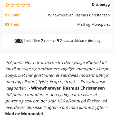
Ditt betyg
93 Point
Winewherever, Rasmus Christensen
92 Point
Mad og Monopolet
2
52
Beställ före
så skickar vi det idag!
timmar
min
"93 point. Her har druerne fra det sydlige Rhone fået
lov til at suge og omformere rigelige mængder skarpt
sollys. Det har givet vinen et særdeles modent udtryk
med høj alkohol, fylde, krop og frugt ... En sydfransk
vægtløfter."
-
Winewherever, Rasmus Christensen
"92 point. I munden er den fyldig, har masser af
power og selv om der står 16% alkohol på flasken, så
overdøver den ikke frugten, som man kunne frygte."
-
Mad og Monopolet