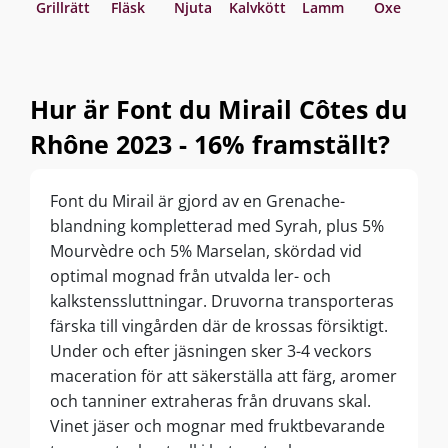
Grillrätt
Fläsk
Njuta
Kalvkött
Lamm
Oxe
Asi
Hur är Font du Mirail Côtes du
Rhône 2023 - 16% framställt?
Font du Mirail är gjord av en Grenache-
blandning kompletterad med Syrah, plus 5%
Mourvèdre och 5% Marselan, skördad vid
optimal mognad från utvalda ler- och
kalkstenssluttningar. Druvorna transporteras
färska till vingården där de krossas försiktigt.
Under och efter jäsningen sker 3-4 veckors
maceration för att säkerställa att färg, aromer
och tanniner extraheras från druvans skal.
Vinet jäser och mognar med fruktbevarande