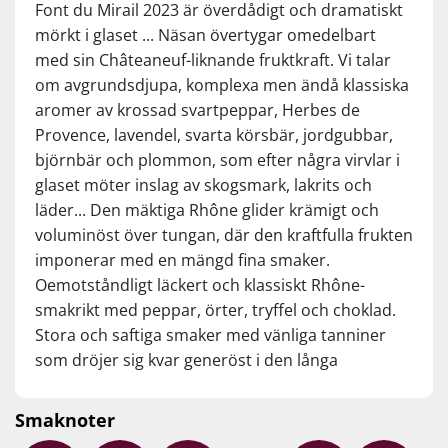
Font du Mirail 2023 är överdådigt och dramatiskt
mörkt i glaset ... Näsan övertygar omedelbart
med sin Châteaneuf-liknande fruktkraft. Vi talar
om avgrundsdjupa, komplexa men ändå klassiska
aromer av krossad svartpeppar, Herbes de
Provence, lavendel, svarta körsbär, jordgubbar,
björnbär och plommon, som efter några virvlar i
glaset möter inslag av skogsmark, lakrits och
läder... Den mäktiga Rhône glider krämigt och
voluminöst över tungan, där den kraftfulla frukten
imponerar med en mängd fina smaker.
Oemotståndligt läckert och klassiskt Rhône-
smakrikt med peppar, örter, tryffel och choklad.
Stora och saftiga smaker med vänliga tanniner
som dröjer sig kvar generöst i den långa
avslutningen. Detta är Power Rhône till ett pris
där fans av Châteauneuf-du-Pape bör gå ombord
Smaknoter
direkt! Drick nu eller spara 6-8 år från skördeåret.