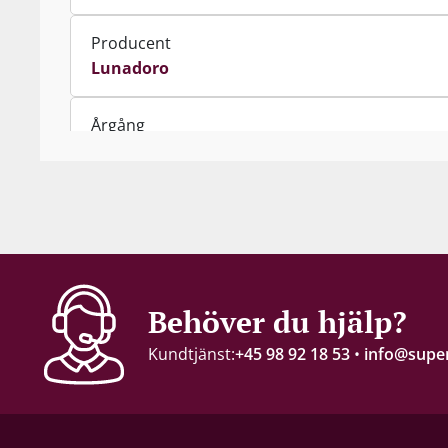
Producent
Lunadoro
Årgång
2020
Innehåll
75 cl
Alkohol-%
Behöver du hjälp?
14,5 %
Kundtjänst:
+45 98 92 18 53
•
info@super
Servering
16–18°C