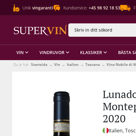
Unik
vingaranti
Kundservice:
+45 98 92 18 53
F
VIN
VINDRUVOR
KLASSIKER
BÄSTA S
Du är här:
Startsida
Vin
Italien
Toscana
Vino Nobile di 
Lunado
Montep
2020
Italien, Tos