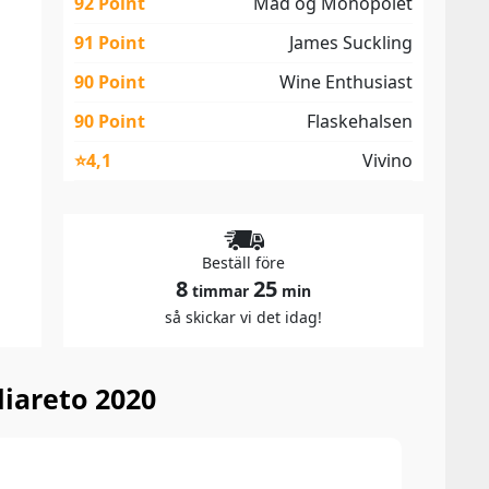
92 Point
Mad og Monopolet
91 Point
James Suckling
90 Point
Wine Enthusiast
90 Point
Flaskehalsen
⭐4,1
Vivino
Beställ före
8
25
timmar
min
så skickar vi det idag!
iareto 2020
93 P