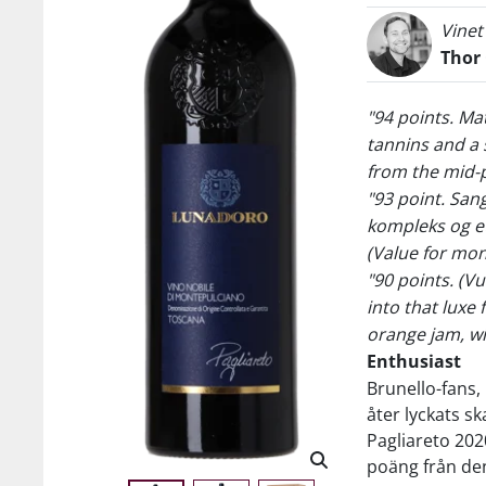
Vinet
Thor
"94 points. Ma
tannins and a s
from the mid-
"93 point. San
kompleks og e
(Value for mon
"90 points. (V
into that luxe
orange jam, wi
Enthusiast
Brunello-fans,
åter lyckats s
Pagliareto 202
poäng från den