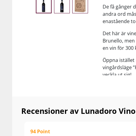
De få gånger då
andra ord mås
enastående t
Det här är vin
Brunello, men 
en vin för 300
Öppna istället
vingårdsläge ”P
veckla ut sig!
Vi har gjort e
källarlagrad Vi
229,95 och 23
Recensioner av Lunadoro Vino
Hos Wine Enth
recenserad med
serverar för di
94 Point