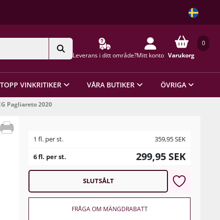
0
Leverans i ditt område?
Mitt konto
Varukorg
TOPP VINKRITIKER
VÅRA BUTIKER
ÖVRIGA
G Pagliareto 2020
1 fl. per st.
359,95
SEK
299,95
SEK
6 fl. per st.
SLUTSÅLT
FRÅGA OM MÄNGDRABATT