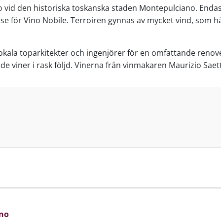
no vid den historiska toskanska staden Montepulciano. Enda
vese för Vino Nobile. Terroiren gynnas av mycket vind, som h
kala toparkitekter och ingenjörer för en omfattande renove
 viner i rask följd. Vinerna från vinmakaren Maurizio Saetti
ano