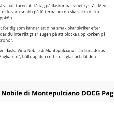
 vi haft turen att få tag på flaskor har vinet rykt åt. Med
te du vara snabb på fötterna om du ska säkra detta
oppköp.
et för dig som känner att dina smaklökar skriker efter
där du inte riktigt är sugen på att plocka upp korken på
 kronor.
 en flaska Vino Nobile di Montepulciano från Lunadoros
agliareto”, häll upp den i ett stort glas och låt den
tt stort partiinköp av en topprankad och förnämligt
no Nobile...
tidigare såld till kampanjpriser mellan
9,95!
 Nobile di Montepulciano DOCG Pagl
usiast är samma Lunadoro Pagliareto 2020 högt
 ett uppskattat pris på ca 280 SEK. Se bara vilket pris vi
g.