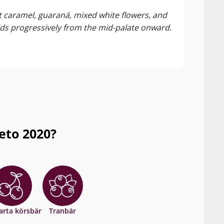
Vin.c
t caramel, guaraná, mixed white flowers, and
Sangi
ilds progressively from the mid-palate onward.
1 stk
eto 2020?
arta körsbär
Tranbär