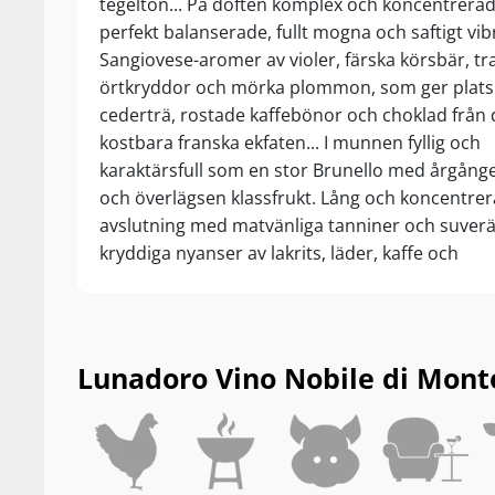
tegelton... På doften komplex och koncentrera
perfekt balanserade, fullt mogna och saftigt vi
Sangiovese-aromer av violer, färska körsbär, tr
örtkryddor och mörka plommon, som ger plats å
cederträ, rostade kaffebönor och choklad från 
kostbara franska ekfaten... I munnen fyllig och
karaktärsfull som en stor Brunello med årgånge
och överlägsen klassfrukt. Lång och koncentre
avslutning med matvänliga tanniner och suver
kryddiga nyanser av lakrits, läder, kaffe och
medelhavsörter... Drick nu, eller lagra +10 år fr
skördeåret.
Lunadoro Vino Nobile di Monte