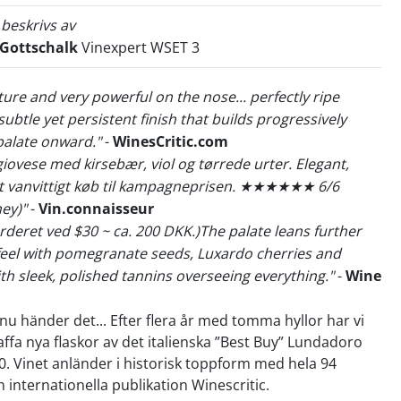
 beskrivs av
 Gottschalk
Vinexpert WSET 3
ture and very powerful on the nose... perfectly ripe
ubtle yet persistent finish that builds progressively
palate onward."
-
WinesCritic.com
giovese med kirsebær, viol og tørrede urter. Elegant,
t vanvittigt køb til kampagneprisen. ★★★★★★ 6/6
ey)"
-
Vin.connaisseur
urderet ved $30 ~ ca. 200 DKK.)The palate leans further
 feel with pomegranate seeds, Luxardo cherries and
th sleek, polished tannins overseeing everything."
-
Wine
 nu händer det... Efter flera år med tomma hyllor har vi
kaffa nya flaskor av det italienska ”Best Buy” Lundadoro
0. Vinet anländer i historisk toppform med hela 94
 internationella publikation Winescritic.