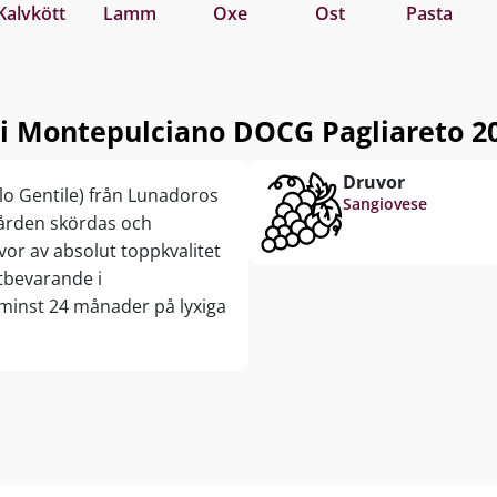
Kalvkött
Lamm
Oxe
Ost
Pasta
di Montepulciano DOCG Pagliareto 20
Druvor
lo Gentile) från Lunadoros
Sangiovese
ngården skördas och
vor av absolut toppkvalitet
ktbevarande i
minst 24 månader på lyxiga