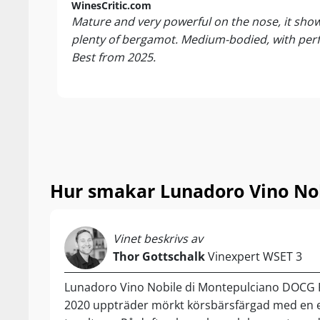
WinesCritic.com
Brunello Bewar
Mature and very powerful on the nose, it show
är kritikerdar
plenty of bergamot. Medium-bodied, with perfec
nobel storform
Best from 2025.
Med extra kraf
Vino Nobile va
högsta betygen 
bara komma!
.....
Njut av den til
Hur smakar Lunadoro Vino Nob
svamprisotto, 
18°C
Vinet beskrivs av
Thor Gottschalk
Vinexpert WSET 3
Lunadoro Vino Nobile di Montepulciano DOCG 
2020 uppträder mörkt körsbärsfärgad med en 