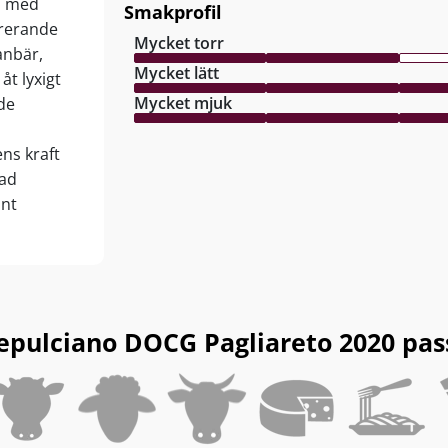
d med
Smakprofil
brerande
Mycket torr
anbär,
Mycket lätt
t lyxigt
Mycket mjuk
de
ns kraft
rad
änt
ån
pulciano DOCG Pagliareto 2020 passar