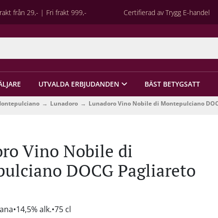
rakt från 29,- | Fri frakt 999,-
Certifierad av Trygg E-handel
ÄLJARE
UTVALDA ERBJUDANDEN
BÄST BETYGSATT
Montepulciano
Lunadoro
Lunadoro Vino Nobile di Montepulciano DOC
ro Vino Nobile di
ulciano DOCG Pagliareto
cana
14,5% alk.
75 cl