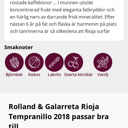
rostade kaffebönor ... I munnen utsökt
grytor, tapas och lagrade ostar. Servera vid 16-18 grader.
koncentrerad frukt med eleganta fatkryddor och
en härlig nerv av darrande frisk mineralitet. Efter
nästan 6 år på fat och flaska är harmonin på plats
och tanninerna är så silkeslena att Rioja surfar
nästan sömlöst över din gom. Lång och komplex
eftersmak med läckra bärnyanser, örter, lakrits
Smaknoter
och kakao. Rekordbrytande Rioja för priset! Drick
nu eller spara 10-15 år från skördeåret.
Björnbär
Kokos
Lakrits
Svarta körsbär
Vanilj
Rolland & Galarreta Rioja
Tempranillo 2018 passar bra
till...