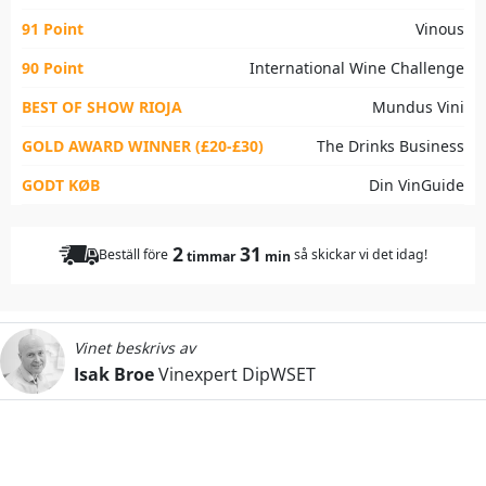
91 Point
Vinous
90 Point
International Wine Challenge
BEST OF SHOW RIOJA
Mundus Vini
GOLD AWARD WINNER (£20-£30)
The Drinks Business
GODT KØB
Din VinGuide
2
31
Beställ före
så skickar vi det idag!
timmar
min
Vinet beskrivs av
Isak Broe
Vinexpert DipWSET