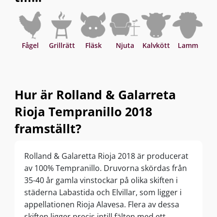
Fågel
Grillrätt
Fläsk
Njuta
Kalvkött
Lamm
O
Hur är Rolland & Galarreta
Rioja Tempranillo 2018
framställt?
Rolland & Galaretta Rioja 2018 är producerat
av 100% Tempranillo. Druvorna skördas från
35-40 år gamla vinstockar på olika skiften i
städerna Labastida och Elvillar, som ligger i
appellationen Rioja Alavesa. Flera av dessa
skiften ligger precis intill fälten med ett