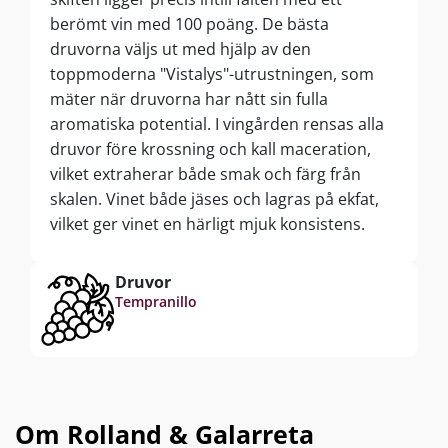
berömt vin med 100 poäng. De bästa
druvorna väljs ut med hjälp av den
toppmoderna "Vistalys"-utrustningen, som
mäter när druvorna har nått sin fulla
aromatiska potential. I vingården rensas alla
druvor före krossning och kall maceration,
vilket extraherar både smak och färg från
skalen. Vinet både jäses och lagras på ekfat,
vilket ger vinet en härligt mjuk konsistens.
Slutligen lagras vinet i 12-14 månader på
100% nya amerikanska och franska ekfat.
Druvor
Tempranillo
Om Rolland & Galarreta