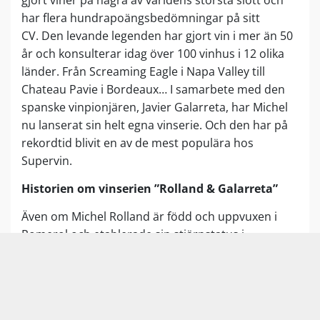
har flera hundrapoängsbedömningar på sitt
CV. Den levande legenden har gjort vin i mer än 50
år och konsulterar idag över 100 vinhus i 12 olika
länder. Från Screaming Eagle i Napa Valley till
Chateau Pavie i Bordeaux… I samarbete med den
spanske vinpionjären, Javier Galarreta, har Michel
nu lanserat sin helt egna vinserie. Och den har på
rekordtid blivit en av de mest populära hos
Supervin.
Historien om vinserien ”Rolland & Galarreta”
Även om Michel Rolland är född och uppvuxen i
Pomerol och etablerade sin stjärnstatus i
Bordeaux, så har han alltid haft ett gott öga till
Spanien. Därför valde han 2010 att ingå ett
partnerskap med Spaniens skickligaste
Vindata
vinentreprenör, Javier Galarreta, som känner det