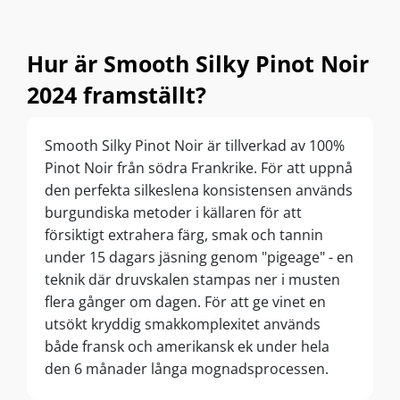
med et godt serie-maraton eller sammen
med veninderne over tapas og grin. Og det
Hur är Smooth Silky Pinot Noir
bedste? Du behøver ikke være vinspecialist
for at nyde den. Det her er vinens svar på den
2024 framställt?
lækre kjole, der bare altid sidder godt –
uanset anledning. Så ja, jeg kan godt lide den.
Smooth Silky Pinot Noir är tillverkad av 100%
Og jeg tør godt sige: hvis du normalt er lidt
Pinot Noir från södra Frankrike. För att uppnå
skeptisk over for rødvin (måske fordi de kan
den perfekta silkeslena konsistensen används
være lidt tørre eller voldsomme), så er det her
burgundiska metoder i källaren för att
et fantastisk sted at starte. Har du prøvet
försiktigt extrahera färg, smak och tannin
den? Eller har du en Pinot Noir du sværger til?
under 15 dagars jäsning genom "pigeage" - en
Smid den i kommentaren – jeg elsker at blive
teknik där druvskalen stampas ner i musten
inspireret!
flera gånger om dagen. För att ge vinet en
utsökt kryddig smakkomplexitet används
både fransk och amerikansk ek under hela
den 6 månader långa mognadsprocessen.