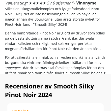
Valuerating: ★★★★★ 5 / 6 stjerner "
-
Vinonyme
Silkeslen, skogsmullekomplex och lyxigt fatkryddad Pinot
Noir... Nej, det är inte beskrivningen av en Volnay eller
någon annan dyr Bourgogne, utan årets största nyhet för
Pinot Noir-fans - "Smooth Silky" 2024!
Denna banbrytande Pinot Noir är gjord av druvor som odlas
på de bästa sluttningarna i södra Frankrike, där svala
vindar, kalksten och rikligt med solsken ger perfekta
mognadsförhållanden för Pinot Noir när den är som bäst.
För att säkerställa en mjuk och silkeslen munkänsla används
burgundiska vinframställningstekniker i källaren i form av
"pigeage"
, där druvornas skal försiktigt stämplas för att dra
ut färg, smak och tannin från skalet. "Smooth Silky" höjer sig
över alla sina konkurrenter i prisklassen med sin komplexa
fatkryddade touch av både amerikansk och fransk ek.
Recensioner av Smooth Silky
Smooth Silky Pinot Noir är det bästa alternativet till fatlagrad
Pinot Noir 2024
Bourgogne i landet!
Njut av Smooth Silky till grillad lax och tonfisk, tapas,