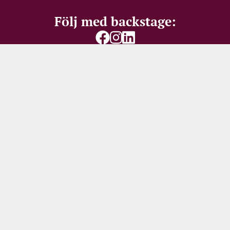
Näringsinnehåll
Se producentens
Följ med backstage:
produktdeklaration här
Allergener
Svaveldioxid / Sulfiter
Var först med att få våra
bästa erbjudanden
Missa inte vassa priser, spännande restpartier – eller
150 SEK i välkomstrabatt för nya mottagare
Ditt namn
Din e-postadress
REGISTRERING FÖR NYHETSBREV