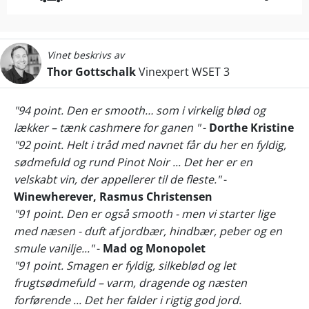
Vinet beskrivs av
Thor Gottschalk
Vinexpert WSET 3
"94 point. Den er smooth… som i virkelig blød og
lækker – tænk cashmere for ganen "
-
Dorthe Kristine
"92 point. Helt i tråd med navnet får du her en fyldig,
sødmefuld og rund Pinot Noir ... Det her er en
velskabt vin, der appellerer til de fleste."
-
Winewherever, Rasmus Christensen
"91 point. Den er også smooth - men vi starter lige
med næsen - duft af jordbær, hindbær, peber og en
smule vanilje..."
-
Mad og Monopolet
"91 point. Smagen er fyldig, silkeblød og let
frugtsødmefuld – varm, dragende og næsten
forførende ... Det her falder i rigtig god jord.