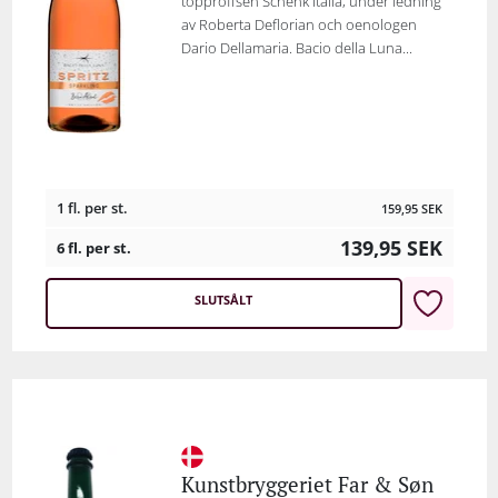
topproffsen Schenk Italia, under ledning
av Roberta Deflorian och oenologen
Dario Dellamaria. Bacio della Luna...
1 fl. per st.
159,95
SEK
139,95
SEK
6 fl. per st.
SLUTSÅLT
Kunstbryggeriet Far & Søn