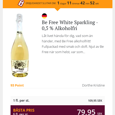
1
11
42
52
ERBJUDANDET SLUTAR OM:
dagar
timmar
min
sek
Be Free White Sparkling -
0,5 % Alkoholfri
Låt livet hända för dig, vad som än
händer, med Be Free alkoholfritt!
Fullpackad med smak och doft. Njut av Be
Free när som helst, var som...
93 Point
Dorthe Kristine
1 fl. per st.
109,95
SEK
79,95
BÄSTA PRIS
SEK
6 fl. per st.