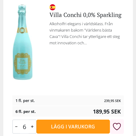
Villa Conchi 0,0% Sparkling
Alkoholfri elegans i världsklass. Från
vinmakaren bakom "Världens bästa
Cava"! Villa Conchi tar ytterligare ett steg
mot innovation och...
1 fl. per st.
239,95
SEK
189,95
SEK
6 fl. per st.
LÄGG I VARUKORG