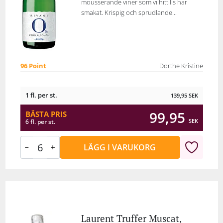
mousserande viner som vi hittills har
smakat. Krispig och sprudlande...
96 Point
Dorthe Kristine
1 fl. per st.
139,95
SEK
99,95
BÄSTA PRIS
SEK
6 fl. per st.
LÄGG I VARUKORG
Laurent Truffer Muscat,