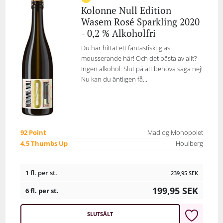
Kolonne Null Edition
Wasem Rosé Sparkling 2020
- 0,2 % Alkoholfri
Du har hittat ett fantastiskt glas
mousserande här! Och det bästa av allt?
Ingen alkohol. Slut på att behöva säga nej!
Nu kan du äntligen få...
92 Point
Mad og Monopolet
4,5 Thumbs Up
Houlberg
1 fl. per st.
239,95
SEK
199,95
SEK
6 fl. per st.
SLUTSÅLT