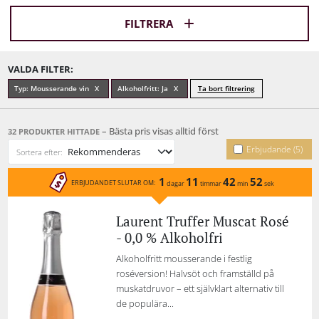
FILTRERA
VALDA FILTER:
Typ: Mousserande vin
Alkoholfritt: Ja
Ta bort filtrering
– Bästa pris visas alltid först
32 PRODUKTER HITTADE
Erbjudande (5)
Sortera efter:
1
11
42
52
ERBJUDANDET SLUTAR OM:
dagar
timmar
min
sek
Laurent Truffer Muscat Rosé
- 0,0 % Alkoholfri
Alkoholfritt mousserande i festlig
roséversion! Halvsöt och framställd på
muskatdruvor – ett självklart alternativ till
de populära...