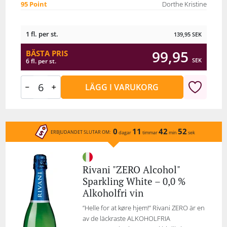
95 Point
Dorthe Kristine
1 fl. per st.
139,95
SEK
99,95
BÄSTA PRIS
SEK
6 fl. per st.
LÄGG I VARUKORG
0
11
42
52
ERBJUDANDET SLUTAR OM:
dagar
timmar
min
sek
Rivani "ZERO Alcohol"
Sparkling White – 0,0 %
Alkoholfri vin
”Helle for at køre hjem!” Rivani ZERO är en
av de läckraste ALKOHOLFRIA