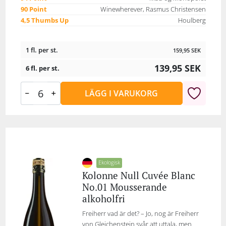
90 Point
Winewherever, Rasmus Christensen
4,5 Thumbs Up
Houlberg
1 fl. per st.
159,95
SEK
139,95
SEK
6 fl. per st.
LÄGG I VARUKORG
Ekologisk
Kolonne Null Cuvée Blanc
No.01 Mousserande
alkoholfri
Freiherr vad är det? – Jo, nog är Freiherr
von Gleichenstein svår att uttala, men