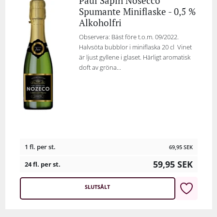
Paul Sapin Nosecco
Spumante Miniflaske - 0,5 %
Alkoholfri
Observera: Bäst före t.o.m. 09/2022.
Halvsöta bubblor i miniflaska 20 cl Vinet
är ljust gyllene i glaset. Härligt aromatisk
doft av gröna...
1 fl. per st.
69,95
SEK
59,95
SEK
24 fl. per st.
SLUTSÅLT