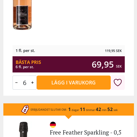
1 fl. per st.
119,95
SEK
69,95
BÄSTA PRIS
SEK
6 fl. per st.
LÄGG I VARUKORG
1
11
42
52
ERBJUDANDET SLUTAR OM:
dagar
timmar
min
sek
Free Feather Sparkling - 0,5