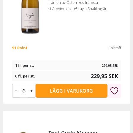
från en av Österrikes främsta
stjärnvinmakare! Layla Spakling är...
91 Point
Falstaff
1 fl. per st.
279,95
SEK
229,95
SEK
6 fl. per st.
LÄGG I VARUKORG