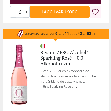
LÄGG I VARUKORG
0
11
42
52
ERBJUDANDET SLUTAR OM:
dagar
timmar
min
sek
Rivani "ZERO Alcohol"
Sparkling Rosé – 0,0
Alkoholfri vin
Rivani ZERO är en ny toppserie av
alkoholfria mousserande viner som helt
klart är bland de bästa vi smakat
hittills.Sparkling Rosé är...