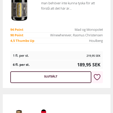
man behöver inte kunna tyska för att
förstå att det här är...
94 Point
Mad og Monopolet
90 Point
Winewherever, Rasmus Christensen
4,5 Thumbs Up
Houlberg
1 fl. per st.
219,95
SEK
189,95
SEK
6 fl. per st.
SLUTSÅLT