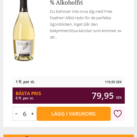
% Alkoholfri
Du behöver inte oroa dig med Free
Feather! Alltid redo för de perfekta
ögonblicken. Inget slår den
bekymmerslösa känslan som kommer av
att...
1 fl. per st.
119,95
SEK
79,95
BÄSTA PRIS
SEK
6 fl. per st.
LÄGG I VARUKORG