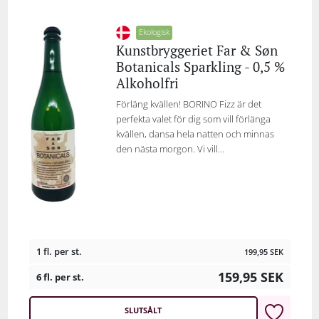
Ekologisk
Kunstbryggeriet Far & Søn
Botanicals Sparkling - 0,5 %
Alkoholfri
Förläng kvällen! BORINO Fizz är det
perfekta valet för dig som vill förlänga
kvällen, dansa hela natten och minnas
den nästa morgon. Vi vill...
1 fl. per st.
199,95
SEK
159,95
SEK
6 fl. per st.
SLUTSÅLT