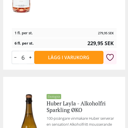
1 fl. per st.
279,95
SEK
229,95
SEK
6 fl. per st.
LÄGG I VARUKORG
Ekologisk
Huber Layla - Alkoholfri
Sparkling ØKO
100-poängare vinmakare Huber serverar
en sensation! Alkoholfritt mousserande