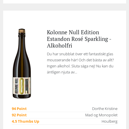
Kolonne Null Edition
Estandon Rosé Sparkling -
Alkoholfri
Du har snubblat över ett fantastiskt glas
mousserande här! Och det bästa av allt?
Ingen alkohol. Sluta säga nej! Nu kan du
äntligen njuta av...
94 Point
Dorthe Kristine
92 Point
Mad og Monopolet
4,5 Thumbs Up
Houlberg