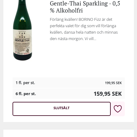
Gentle-Thai Sparkling - 0,5
% Alkoholfri
Förläng kvällen! BORINO Fizz är det
perfekta valet för dig som vill förlänga
kvällen, dansa hela natten och minnas
den nästa morgon. Vi vill...
1 fl. per st.
199,95
SEK
159,95
SEK
6 fl. per st.
SLUTSÅLT